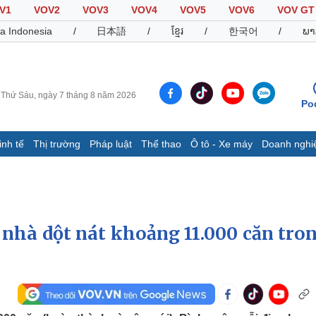
V1
VOV2
VOV3
VOV4
VOV5
VOV6
VOV GT
a Indonesia
/
日本語
/
ខ្មែរ
/
한국어
/
ພາ
Thứ Sáu, ngày 7 tháng 8 năm 2026
Po
inh tế
Thị trường
Pháp luật
Thể thao
Ô tô - Xe máy
Doanh nghi
Thế giới
Multimedia
K
Quan sát
Video
B
Cuộc sống đó đây
Ảnh
K
Hồ sơ
E-Magazine
 nhà dột nát khoảng 11.000 căn tron
Infographic
Thể thao
Ô tô - Xe máy
D
Bóng đá
Ô tô
T