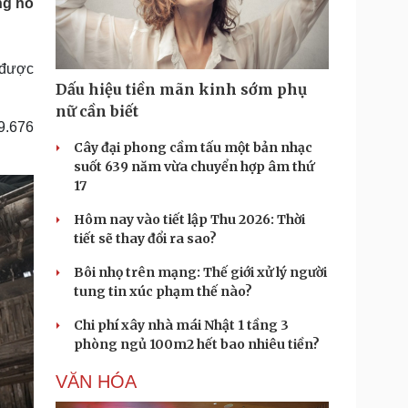
ng hỗ
Doanh nghiệp 24h
Tin Công nghệ
Doanh nhân
Trải nghiệm
ì cộng đồng
Chuyển đổi số
 được
Dấu hiệu tiền mãn kinh sớm phụ
u lịch
Podcast
nữ cần biết
Tư vấn
Câu chuyện thời sự
9.676
Săn Tour
Đọc truyện đêm khuya
Cây đại phong cầm tấu một bản nhạc
heck-in
Cửa sổ tình yêu
suốt 639 năm vừa chuyển hợp âm thứ
Kể chuyện cho bé
17
Hạt giống tâm hồn
Hôm nay vào tiết lập Thu 2026: Thời
tiết sẽ thay đổi ra sao?
Bôi nhọ trên mạng: Thế giới xử lý người
tung tin xúc phạm thế nào?
Chi phí xây nhà mái Nhật 1 tầng 3
phòng ngủ 100m2 hết bao nhiêu tiền?
VĂN HÓA