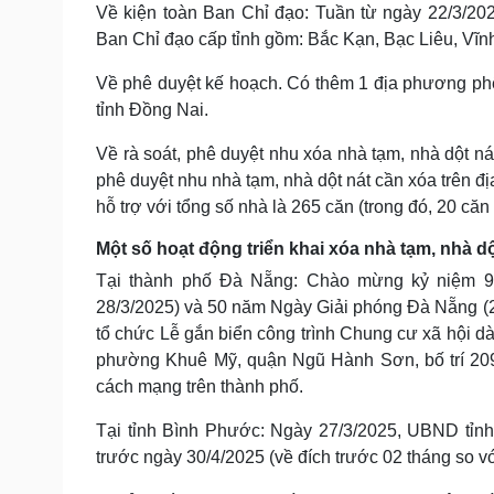
Về kiện toàn Ban Chỉ đạo: Tuần từ ngày 22/3/20
Ban Chỉ đạo cấp tỉnh gồm: Bắc Kạn, Bạc Liêu, Vĩn
Về phê duyệt kế hoạch. Có thêm 1 địa phương phê 
tỉnh Đồng Nai.
Về rà soát, phê duyệt nhu xóa nhà tạm, nhà dột n
phê duyệt nhu nhà tạm, nhà dột nát cần xóa trên đ
hỗ trợ với tổng số nhà là 265 căn (trong đó, 20 căn
Một số hoạt động triển khai xóa nhà tạm, nhà dộ
Tại thành phố Đà Nẵng: Chào mừng kỷ niệm 9
28/3/2025) và 50 năm Ngày Giải phóng Đà Nẵng (
tổ chức Lễ gắn biển công trình Chung cư xã hội
phường Khuê Mỹ, quận Ngũ Hành Sơn, bố trí 209 
cách mạng trên thành phố.
Tại tỉnh Bình Phước: Ngày 27/3/2025, UBND tỉnh
trước ngày 30/4/2025 (về đích trước 02 tháng so vớ