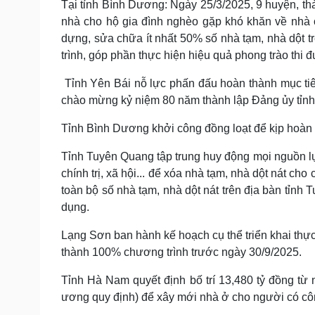
Tại tỉnh Bình Dương: Ngày 25/3/2025, 9 huyện, th
nhà cho hộ gia đình nghèo gặp khó khăn về nhà
dựng, sửa chữa ít nhất 50% số nhà tạm, nhà dột tr
trình, góp phần thực hiện hiệu quả phong trào thi 
Tỉnh Yên Bái nỗ lực phấn đấu hoàn thành mục tiêu 
chào mừng kỷ niệm 80 năm thành lập Đảng ủy tỉnh
Tỉnh Bình Dương khởi công đồng loạt để kịp hoàn 
Tỉnh Tuyên Quang tập trung huy động mọi nguồn lực
chính trị, xã hội... để xóa nhà tạm, nhà dột nát c
toàn bộ số nhà tạm, nhà dột nát trên địa bàn tỉn
dụng.
Lạng Sơn ban hành kế hoạch cụ thể triển khai thực 
thành 100% chương trình trước ngày 30/9/2025.
Tỉnh Hà Nam quyết định bố trí 13,480 tỷ đồng từ
ương quy định) để xây mới nhà ở cho người có côn