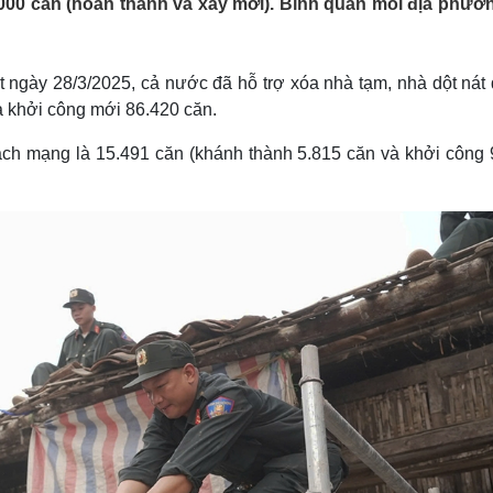
000 căn (hoàn thành và xây mới). Bình quân mỗi địa phươ
Lịch thi đấu bóng đá
Xe máy
Thế giới thể thao
Tư vấn
eSports
V
Hậu trường
t ngày 28/3/2025, cả nước đã hỗ trợ xóa nhà tạm, nhà dột nát
à khởi công mới 86.420 căn.
Văn hóa
Giải trí
D
Sân khấu - Điện ảnh
Nghệ sĩ
ách mạng là 15.491 căn (khánh thành 5.815 căn và khởi công 
Văn học
Thời trang
Âm nhạc
Sao Việt
c
Di sản