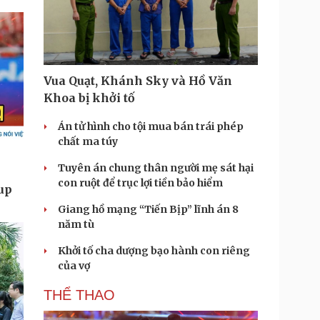
Vua Quạt, Khánh Sky và Hồ Văn
Khoa bị khởi tố
Án tử hình cho tội mua bán trái phép
chất ma túy
Tuyên án chung thân người mẹ sát hại
con ruột để trục lợi tiền bảo hiểm
Giang hồ mạng “Tiến Bịp” lĩnh án 8
năm tù
Khởi tố cha dượng bạo hành con riêng
của vợ
THỂ THAO