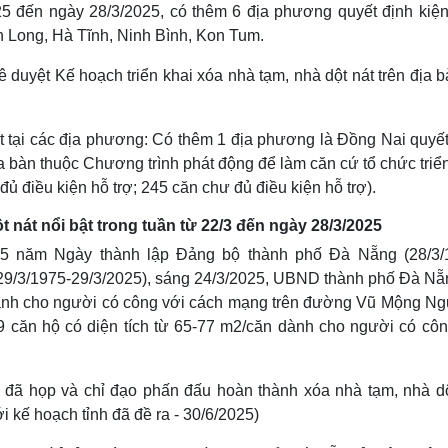
25 đến ngày 28/3/2025, có thêm 6 địa phương quyết định kiện
h Long, Hà Tĩnh, Ninh Bình, Kon Tum.
duyệt Kế hoạch triển khai xóa nhà tạm, nhà dột nát trên địa b
át tại các địa phương: Có thêm 1 địa phương là Đồng Nai quyết
ịa bàn thuộc Chương trình phát động để làm căn cứ tổ chức triể
 đủ điều kiện hỗ trợ; 245 căn chư đủ điều kiện hỗ trợ).
t nát nổi bật trong tuần từ 22/3 đến ngày 28/3/2025
5 năm Ngày thành lập Đảng bộ thành phố Đà Nẵng (28/3/
29/3/1975-29/3/2025), sáng 24/3/2025, UBND thành phố Đà Nẵ
 dành cho người có công với cách mạng trên đường Vũ Mộng Ng
căn hộ có diện tích từ 65-77 m2/căn dành cho người có côn
 đã họp và chỉ đạo phấn đấu hoàn thành xóa nhà tạm, nhà dộ
i kế hoạch tỉnh đã đề ra - 30/6/2025)