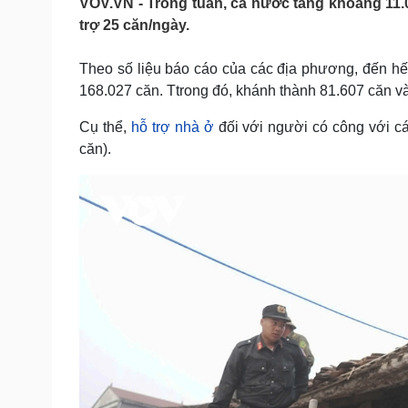
VOV.VN - Trong tuần, cả nước tăng khoảng 11.
Tin nóng
Việt Nam
trợ 25 căn/ngày.
Tư vấn luật
Phân tích
Theo số liệu báo cáo của các địa phương, đến hế
168.027 căn. Ttrong đó, khánh thành 81.607 căn v
Sức khỏe
Đời sống
Dinh dưỡng - món ngon
Nhà đẹp
Cụ thể,
hỗ trợ nhà ở
đối với người có công với c
Cây thuốc
Blog
căn).
Sản phụ khoa
Tình yêu - Gia đình
Nhi khoa
Nam khoa
Làm đẹp - giảm cân
Phòng mạch online
Ăn sạch sống khỏe
Cải chính