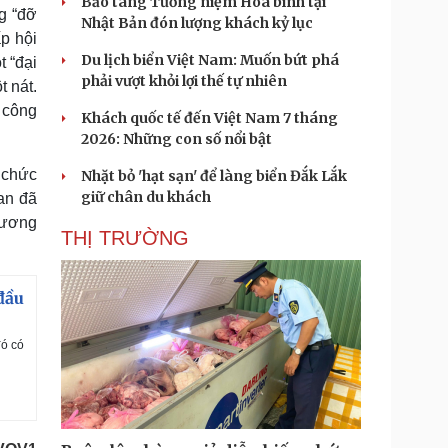
Bảo tàng Tưởng niệm Hòa bình tại
g “đỡ
Nhật Bản đón lượng khách kỷ lục
ấp hội
Du lịch biển Việt Nam: Muốn bứt phá
t “đại
phải vượt khỏi lợi thế tự nhiên
t nát.
 công
Khách quốc tế đến Việt Nam 7 tháng
2026: Những con số nổi bật
 chức
Nhặt bỏ 'hạt sạn' để làng biển Đắk Lắk
giữ chân du khách
an đã
hương
THỊ TRƯỜNG
đầu
đó có