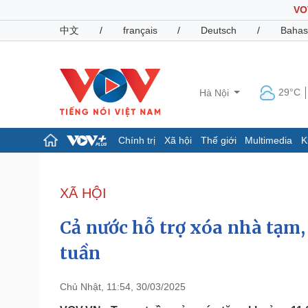
VO
中文
/
français
/
Deutsch
/
Bahas
29°C
Hà Nội
Chính trị
Xã hội
Thế giới
Multimedia
K
Chính trị
Xã hội
Đảng
Tin 24h
XÃ HỘI
Tổ chức nhân sự
Dự báo thời tiết
Quốc hội
Giáo dục
Cả nước hỗ trợ xóa nhà tạm,
Nhận diện sự thật
Dấu ấn VOV
Việc làm
tuần
Biển đảo
Pháp luật
Quân sự - Quốc phòng
Chủ Nhật, 11:54, 30/03/2025
Vụ án
Vũ khí