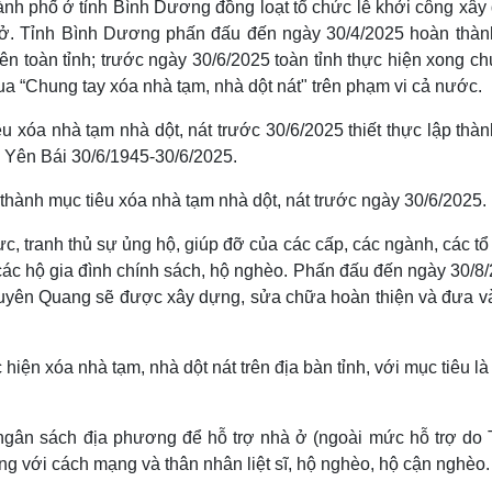
ành phố ở tỉnh Bình Dương đồng loạt tổ chức lễ khởi công xây
 ở. Tỉnh Bình Dương phấn đấu đến ngày 30/4/2025 hoàn thàn
ên toàn tỉnh; trước ngày 30/6/2025 toàn tỉnh thực hiện xong 
đua “Chung tay xóa nhà tạm, nhà dột nát" trên phạm vi cả nước.
xóa nhà tạm nhà dột, nát trước 30/6/2025 thiết thực lập thàn
 Yên Bái 30/6/1945-30/6/2025.
thành mục tiêu xóa nhà tạm nhà dột, nát trước ngày 30/6/2025.
, tranh thủ sự ủng hộ, giúp đỡ của các cấp, các ngành, các t
ho các hộ gia đình chính sách, hộ nghèo. Phấn đấu đến ngày 30/8
h Tuyên Quang sẽ được xây dựng, sửa chữa hoàn thiện và đưa v
hiện xóa nhà tạm, nhà dột nát trên địa bàn tỉnh, với mục tiêu l
 ngân sách địa phương để hỗ trợ nhà ở (ngoài mức hỗ trợ do 
g với cách mạng và thân nhân liệt sĩ, hộ nghèo, hộ cận nghèo.