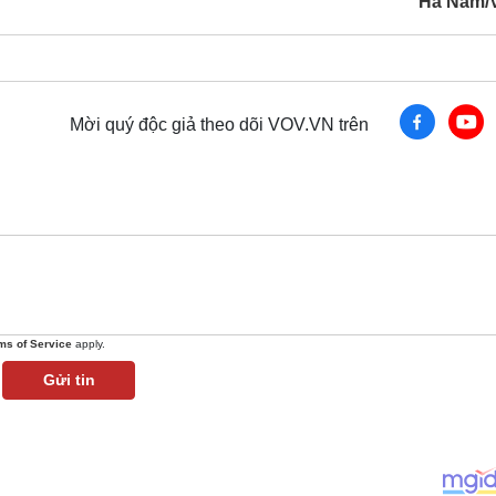
Hà Nam/
Mời quý độc giả theo dõi VOV.VN trên
ms of Service
apply.
Gửi tin