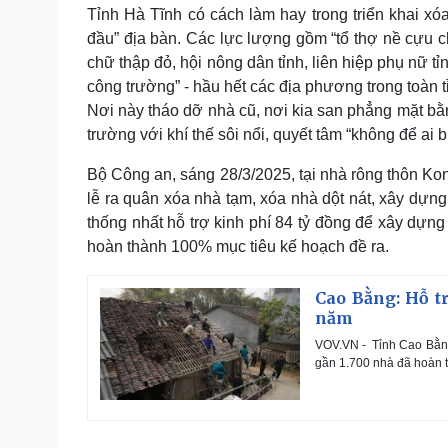
Tỉnh Hà Tĩnh có cách làm hay trong triển khai xó
đầu” địa bàn. Các lực lượng gồm “tổ thợ nề cựu ch
chữ thập đỏ, hội nông dân tỉnh, liên hiệp phụ nữ 
công trường” - hầu hết các địa phương trong toàn 
Nơi này tháo dỡ nhà cũ, nơi kia san phẳng mặt b
trường với khí thế sôi nổi, quyết tâm “không để ai bị
Bộ Công an, sáng 28/3/2025, tại nhà rông thôn Ko
lễ ra quân xóa nhà tạm, xóa nhà dột nát, xây dự
thống nhất hỗ trợ kinh phí 84 tỷ đồng để xây dựn
hoàn thành 100% mục tiêu kế hoạch đề ra.
Cao Bằng: Hỗ tr
năm
VOV.VN - Tỉnh Cao Bằng 
gần 1.700 nhà đã hoàn 