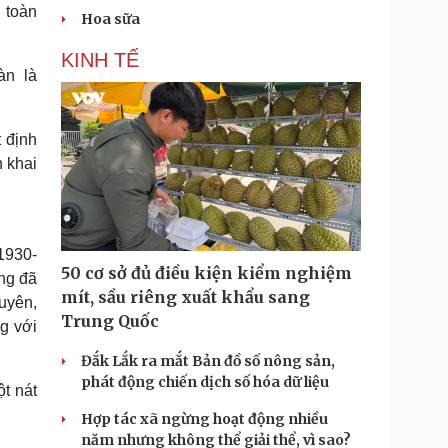
 toàn
Hoa sữa
KINH TẾ
àn là
 định
n khai
1930-
50 cơ sở đủ điều kiện kiểm nghiệm
ng đã
mít, sầu riêng xuất khẩu sang
uyên,
Trung Quốc
g với
Đắk Lắk ra mắt Bản đồ số nông sản,
phát động chiến dịch số hóa dữ liệu
t nát
Hợp tác xã ngừng hoạt động nhiều
năm nhưng không thể giải thể, vì sao?