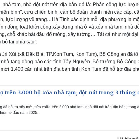
a nhà tạm, nhà dột nát trên địa bàn đó là: Phân công lực lượn
iến binh”, cựu chiến binh, cán bộ đoàn thanh niên các cấp, c
tỉnh, lực lượng vũ trang…Hà Tĩnh xác định mỗi địa phương là mộ
tỉnh đồng loạt khởi công xây dựng nhà ở và xóa nhà tạm, nhà dộ
ằng, chỗ khác bắt đầu đổ móng, xây tường… Tất cả như một đại
 bỏ lại phía sau”.
n Jri Xút (xã Đăk Blà, TP.Kon Tum, Kon Tum), Bộ Công an đã tổ
ng nhà tặng đồng bào các tỉnh Tây Nguyên. Bộ trưởng Bộ Công 
g mới 1.400 căn nhà trên địa bàn tỉnh Kon Tum để hỗ trợ địa p
ợ trên 3.000 hộ xóa nhà tạm, dột nát trong 3 tháng 
đã hỗ trợ xây mới, sửa chữa trên 3.000 nhà tạm, nhà dột nát trên địa bàn, trong 
thiện từ đầu năm 2025.