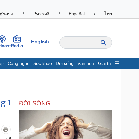
ສາລາວ
/
Русский
/
Español
/
ไทย
English
dcast
Radio
ệp
Công nghệ
Sức khỏe
Đời sống
Văn hóa
Giải trí
inh tế
Thị trường
ất động sản
Giá vàng
hởi nghiệp
Tiêu dùng
Tỷ giá
g 1
ĐỜI SỐNG
Chứng khoán
Giá cà phê
oanh nghiệp
Công nghệ
hông tin doanh nghiệp
Sành điệu