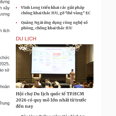
 dựng
Vĩnh Long triển khai các giải pháp
h xây
chống khai thác IUU, gỡ "thẻ vàng" EC
chương
Quảng Ngãi ứng dụng công nghệ số
phòng, chống khai thác IUU
h tích
DU LỊCH
ổ chức
/2025,
ào sử
à hoàn
Hội chợ Du lịch quốc tế TP.HCM
2026 có quy mô lớn nhất từ trước
Trung
đến nay