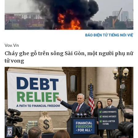
Thể thao
Ô tô - Xe máy
Bóng đá
Ô tô
Lịch thi đấu bóng đá
Xe máy
Thế giới thể thao
Tư vấn
eSports
Hậu trường