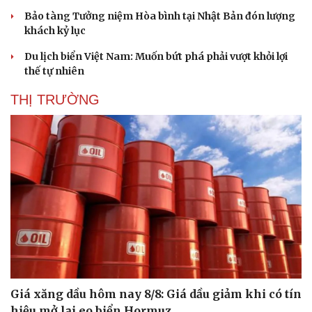
Bảo tàng Tưởng niệm Hòa bình tại Nhật Bản đón lượng
khách kỷ lục
Du lịch biển Việt Nam: Muốn bứt phá phải vượt khỏi lợi
thế tự nhiên
THỊ TRƯỜNG
Văn hóa
Giải trí
Sân khấu - Điện ảnh
Nghệ sĩ
Văn học
Thời trang
Âm nhạc
Sao Việt
Di sản
Giá xăng dầu hôm nay 8/8: Giá dầu giảm khi có tín
hiệu mở lại eo biển Hormuz