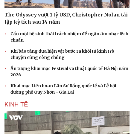
The Odyssey vượt 1 tỷ USD, Christopher Nolan tái
lập kỳ tích sau 14 năm
Cần một hệ sinh thái trách nhiệm để ngăn âm nhạc lệch
chuẩn
Sức khỏe
Đời sống
Khi bảo tàng đưa hiện vật bước ra khỏi tủ kính trò
Dinh dưỡng - món ngon
Nhà đẹp
chuyện cùng công chúng
Cây thuốc
Blog
Sản phụ khoa
Tình yêu - Gia đình
Ấn tượng khai mạc Festival võ thuật quốc tế Hà Nội năm
Nhi khoa
2026
Nam khoa
Làm đẹp - giảm cân
Khai mạc Liên hoan Lân Sư Rồng quốc tế và Lễ hội
Phòng mạch online
đường phố Quy Nhơn - Gia Lai
Ăn sạch sống khỏe
KINH TẾ