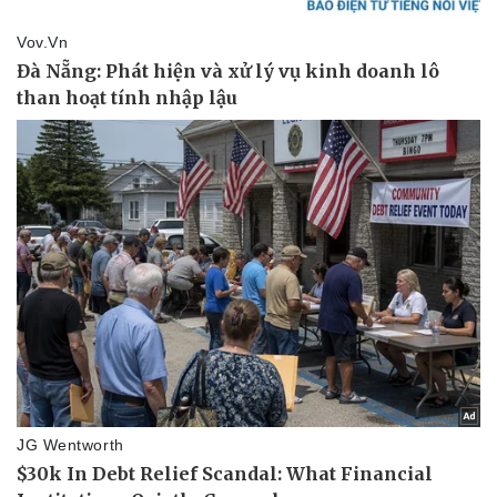
Vụ án
Vũ khí
Tin nóng
Việt Nam
Tư vấn luật
Phân tích