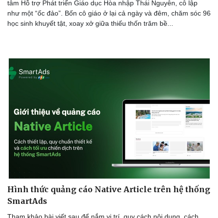
tâm Hỗ trợ Phát triển Giáo dục Hòa nhập Thái Nguyên, cô lập
như một “ốc đảo”. Bốn cô giáo ở lại cả ngày và đêm, chăm sóc 96
học sinh khuyết tật, xoay xở giữa thiếu thốn trăm bề...
Doanh nghiệp
Công nghệ
Thông tin doanh nghiệp
Sành điệu
Doanh nghiệp 24h
Tin Công nghệ
Doanh nhân
Trải nghiệm
Vì cộng đồng
Chuyển đổi số
Hình thức quảng cáo Native Article trên hệ thống
SmartAds
Tham khảo bài viết sau để nắm vị trí, quy cách nội dung, cách