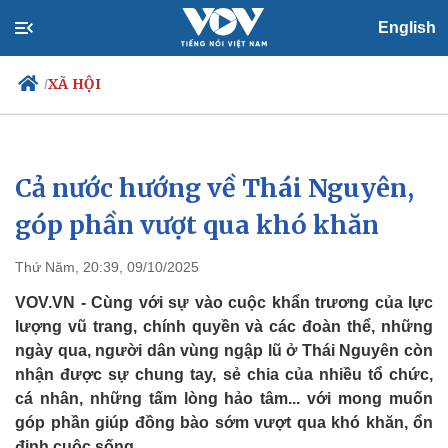
English
XÃ HỘI
/
Cả nước hướng về Thái Nguyên,
Chính trị
Xã hội
Đảng
Tin 24h
góp phần vượt qua khó khăn
Tổ chức nhân sự
Dự báo thời tiết
Quốc hội
Giáo dục
Thứ Năm, 20:39, 09/10/2025
Nhận diện sự thật
Dấu ấn VOV
Việc làm
VOV.VN - Cùng với sự vào cuộc khẩn trương của lực
Biển đảo
lượng vũ trang, chính quyền và các đoàn thể, những
ngày qua, người dân vùng ngập lũ ở Thái Nguyên còn
nhận được sự chung tay, sẻ chia của nhiều tổ chức,
cá nhân, những tấm lòng hảo tâm... với mong muốn
góp phần giúp đồng bào sớm vượt qua khó khăn, ổn
định cuộc sống.