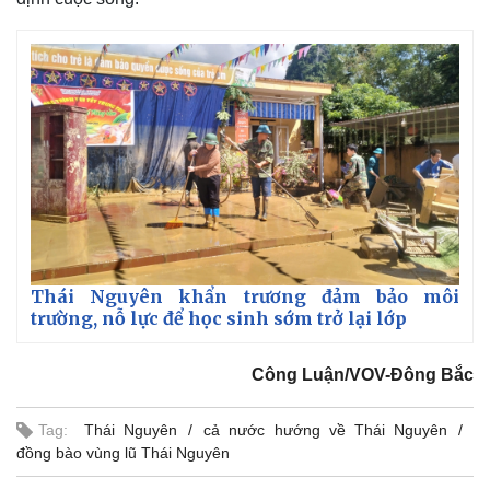
Thái Nguyên khẩn trương đảm bảo môi
trường, nỗ lực để học sinh sớm trở lại lớp
Công Luận/VOV-Đông Bắc
Kinh tế
Thị trường
Bất động sản
Giá vàng
Tag:
Thái Nguyên
cả nước hướng về Thái Nguyên
Khởi nghiệp
Tiêu dùng
đồng bào vùng lũ Thái Nguyên
Tỷ giá
Chứng khoán