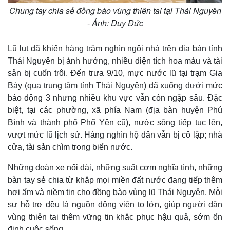
Chung tay chia sẻ đồng bào vùng thiên tai tại Thái Nguyên
- Ảnh: Duy Đức
Lũ lụt đã khiến hàng trăm nghìn ngôi nhà trên địa bàn tỉnh
Thái Nguyên bị ảnh hưởng, nhiều diện tích hoa màu và tài
sản bị cuốn trôi. Đến trưa 9/10, mực nước lũ tại trạm Gia
Bảy (qua trung tâm tỉnh Thái Nguyên) đã xuống dưới mức
báo động 3 nhưng nhiều khu vực vẫn còn ngập sâu. Đặc
biệt, tại các phường, xã phía Nam (địa bàn huyện Phú
Bình và thành phố Phổ Yên cũ), nước sông tiếp tục lên,
vượt mức lũ lịch sử. Hàng nghìn hộ dân vẫn bị cô lập; nhà
cửa, tài sản chìm trong biển nước.
Những đoàn xe nối dài, những suất cơm nghĩa tình, những
bàn tay sẻ chia từ khắp mọi miền đất nước đang tiếp thêm
hơi ấm và niềm tin cho đồng bào vùng lũ Thái Nguyên. Mỗi
sự hỗ trợ đều là nguồn động viên to lớn, giúp người dân
vùng thiên tai thêm vững tin khắc phục hậu quả, sớm ổn
định cuộc sống.