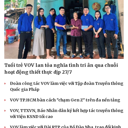
Tuổi trẻ VOV lan tỏa nghĩa tình tri ân qua chuỗi
hoạt động thiết thực dịp 27/7
Đoàn công tác VOV làm việc với Tập đoàn Truyền thông
Quốc gia Pháp
VOV TP.HCM bàn cách "chạm Gen Z" trên đa nền tảng
VOV, TTXVN, Báo Nhân dân ký kết hợp tác truyền thông
với Viện KSND tối cao
VOV làm việc với Đài RTP của Bồ Đào Nha, trao đổi kinh