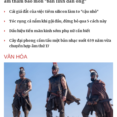
âm thầm bào mòn "bản lĩnh đàn ông"
Cái giá đắt của việc tiêm silicon làm to "cậu nhỏ"
Tóc rụng cả nắm khi gội đầu, đừng bỏ qua 5 cách này
Dấu hiệu tiền mãn kinh sớm phụ nữ cần biết
Cây đại phong cầm tấu một bản nhạc suốt 639 năm vừa
chuyển hợp âm thứ 17
VĂN HÓA