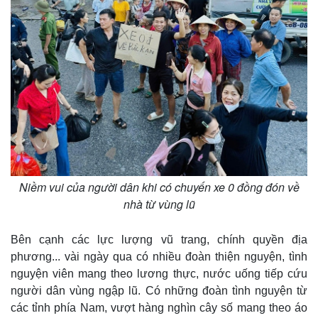
Niềm vui của người dân khi có chuyến xe 0 đồng đón về
nhà từ vùng lũ
Thế giới
Multimedia
Quan sát
Video
Cuộc sống đó đây
Ảnh
Bên cạnh các lực lượng vũ trang, chính quyền địa
Hồ sơ
E-Magazine
phương... vài ngày qua có nhiều đoàn thiện nguyện, tình
Infographic
nguyện viên mang theo lương thực, nước uống tiếp cứu
người dân vùng ngập lũ. Có những đoàn tình nguyện từ
các tỉnh phía Nam, vượt hàng nghìn cây số mang theo áo