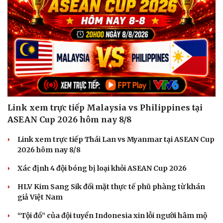
Link xem trực tiếp Malaysia vs Philippines tại
ASEAN Cup 2026 hôm nay 8/8
Link xem trực tiếp Thái Lan vs Myanmar tại ASEAN Cup
2026 hôm nay 8/8
Xác định 4 đội bóng bị loại khỏi ASEAN Cup 2026
Du lịch
Podcast
HLV Kim Sang Sik đối mặt thực tế phũ phàng từ khán
Tư vấn
Câu chuyện thời sự
giả Việt Nam
Săn Tour
Đọc truyện đêm khuya
check-in
Cửa sổ tình yêu
“Tội đồ” của đội tuyển Indonesia xin lỗi người hâm mộ
Kể chuyện cho bé