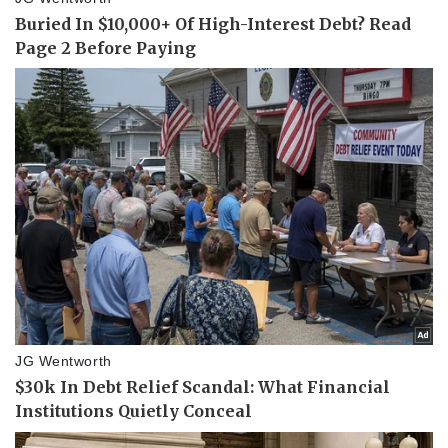
Vụ án
Vũ khí
Tin nóng
Việt Nam
Tư vấn luật
Phân tích