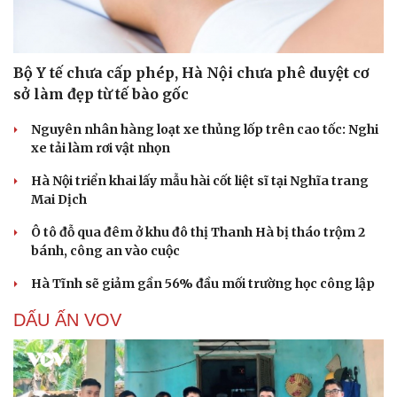
Bộ Y tế chưa cấp phép, Hà Nội chưa phê duyệt cơ
sở làm đẹp từ tế bào gốc
Nguyên nhân hàng loạt xe thủng lốp trên cao tốc: Nghi
xe tải làm rơi vật nhọn
Hà Nội triển khai lấy mẫu hài cốt liệt sĩ tại Nghĩa trang
Mai Dịch
Ô tô đỗ qua đêm ở khu đô thị Thanh Hà bị tháo trộm 2
bánh, công an vào cuộc
Hà Tĩnh sẽ giảm gần 56% đầu mối trường học công lập
DẤU ẤN VOV