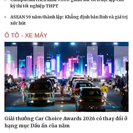
kỳ thi tốt nghiệp THPT
ASEAN 59 năm thành lập: Khẳng định bản lĩnh và giá trị
sức hút
Ô TÔ - XE MÁY
Du lịch
Podcast
Tư vấn
Câu chuyện thời s
Giải thưởng Car Choice Awards 2026 có thay đổi ở
Săn Tour
Đọc truyện đêm kh
hạng mục Dấu ấn của năm
check-in
Cửa sổ tình yêu
Kể chuyện cho bé