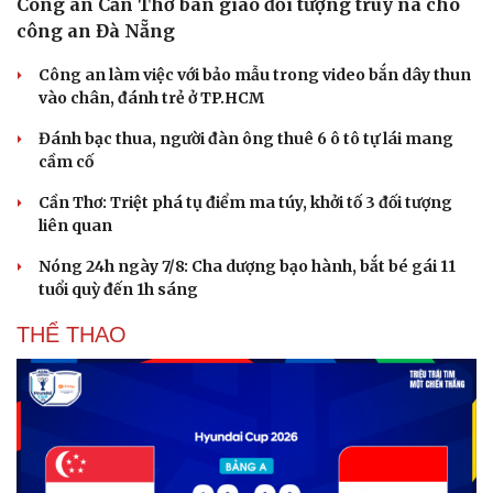
Công an Cần Thơ bàn giao đối tượng truy nã cho
công an Đà Nẵng
Công an làm việc với bảo mẫu trong video bắn dây thun
vào chân, đánh trẻ ở TP.HCM
Đánh bạc thua, người đàn ông thuê 6 ô tô tự lái mang
cầm cố
Cần Thơ: Triệt phá tụ điểm ma túy, khởi tố 3 đối tượng
liên quan
Nóng 24h ngày 7/8: Cha dượng bạo hành, bắt bé gái 11
tuổi quỳ đến 1h sáng
Văn hóa
Giải trí
THỂ THAO
Sân khấu - Điện ảnh
Nghệ sĩ
Văn học
Thời trang
Âm nhạc
Sao Việt
Di sản