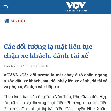
XÃ HỘI
/
Các đối tượng lạ mặt liên tục
Chính trị
Xã hội
Đảng
Tin 24h
chặn xe khách, đánh tài xế
Tổ chức nhân sự
Dự báo thời tiết
Quốc hội
Giáo dục
Thứ Năm, 14:38, 03/05/2018
Nhận diện sự thật
Dấu ấn VOV
Việc làm
VOV.VN -Các đối tượng lạ mặt chạy ô tô chặn ngang
Biển đảo
trước đầu xe khách, sau đó, nhảy lên xe đánh, đá tài xế
và phụ xe, đe dọa và xì lốp xe.
Theo trình báo của ông Trần Văn Tiến, Phó Giám đốc Hợp
tác xã dịch vụ thương mại Tiến Phương (nhà xe Tiến
Phương, địa chỉ tại thị trấn Yên Cát, huyện Như Xuân,