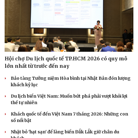
Sức khỏe
Đời sống
Dinh dưỡng - món ngon
Nhà đẹp
Hội chợ Du lịch quốc tế TP.HCM 2026 có quy mô
Cây thuốc
Blog
lớn nhất từ trước đến nay
Sản phụ khoa
Tình yêu - Gia đìn
Nhi khoa
Bảo tàng Tưởng niệm Hòa bình tại Nhật Bản đón lượng
Nam khoa
khách kỷ lục
Làm đẹp - giảm cân
Phòng mạch online
Du lịch biển Việt Nam: Muốn bứt phá phải vượt khỏi lợi
Ăn sạch sống khỏe
thế tự nhiên
Khách quốc tế đến Việt Nam 7 tháng 2026: Những con
số nổi bật
Nhặt bỏ 'hạt sạn' để làng biển Đắk Lắk giữ chân du