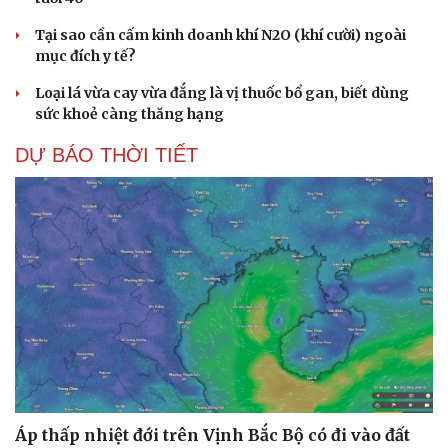
Tại sao cần cấm kinh doanh khí N2O (khí cười) ngoài
mục đích y tế?
Loại lá vừa cay vừa đắng là vị thuốc bổ gan, biết dùng
sức khoẻ càng thăng hạng
DỰ BÁO THỜI TIẾT
Áp thấp nhiệt đới trên Vịnh Bắc Bộ có đi vào đất