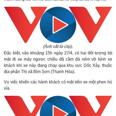
(Ảnh cắt từ clip).
Đặc biệt, vào khoảng 15h ngày 27/4, có hai đối tượng bịt
mặt đi xe máy ngược chiều đã cầm đá ném vỡ kính xe
khách khi xe này đang chạy qua khu vực Dốc Xây, thuộc
địa phận Thị xã Bỉm Sơn (Thanh Hóa).
Thế giới
Multimedia
Quan sát
Video
Vụ việc khiến các hành khách có mặt trên xe một phen hú
Cuộc sống đó đây
Ảnh
vía.
Hồ sơ
E-Magazine
Infographic