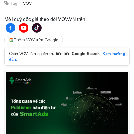
Tag:
VOV
Mời quý độc giả theo dõi VOV.VN trên
Thêm VOV trên Google
Chọn VOV làm nguồn ưu tiên trên
Google Search
.
Xem hướng
dẫn.
Kinh tế
Thị trường
Bất động sản
Giá vàng
Khởi nghiệp
Tiêu dùng
Tỷ giá
Chứng khoán