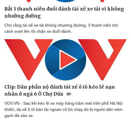
Thể thao
Ô tô - Xe máy
Bắt 3 thanh niên đuổi đánh tài xế xe tải vì không
Bóng đá
Ô tô
nhường đường
Lịch thi đấu bóng đá
Xe máy
Thế giới thể thao
Tư vấn
Cho rằng tài xế xe tải không nhường đường, 3 thanh niên tìm
eSports
cách vượt lên rồi chặn xe đuổi đánh.
Hậu trường
Clip: Dân phẫn nộ đánh tài xế ô tô kéo lê nạn
nhân ở ngã 6 Ô Chợ Dừa
VOV.VN - Sau khi kéo lê xe máy hàng trăm mét trên phố Hà Nội
khiến, tài xế ô tô bán tải ngoan cố bỏ chạy dù bị người dân ném
gạch đá vào xe.