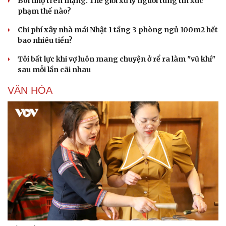
Bôi nhọ trên mạng: Thế giới xử lý người tung tin xúc
phạm thế nào?
Chi phí xây nhà mái Nhật 1 tầng 3 phòng ngủ 100m2 hết
bao nhiêu tiền?
Doanh nghiệp
Công nghệ
Tôi bất lực khi vợ luôn mang chuyện ở rể ra làm "vũ khí"
Thông tin doanh nghiệp
Sành điệu
sau mỗi lần cãi nhau
Doanh nghiệp 24h
Tin Công nghệ
Doanh nhân
Trải nghiệm
VĂN HÓA
Vì cộng đồng
Chuyển đổi số