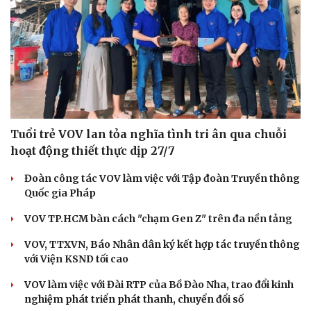
Tuổi trẻ VOV lan tỏa nghĩa tình tri ân qua chuỗi
hoạt động thiết thực dịp 27/7
Đoàn công tác VOV làm việc với Tập đoàn Truyền thông
Quốc gia Pháp
VOV TP.HCM bàn cách "chạm Gen Z" trên đa nền tảng
VOV, TTXVN, Báo Nhân dân ký kết hợp tác truyền thông
với Viện KSND tối cao
VOV làm việc với Đài RTP của Bồ Đào Nha, trao đổi kinh
nghiệm phát triển phát thanh, chuyển đổi số
Cải chính