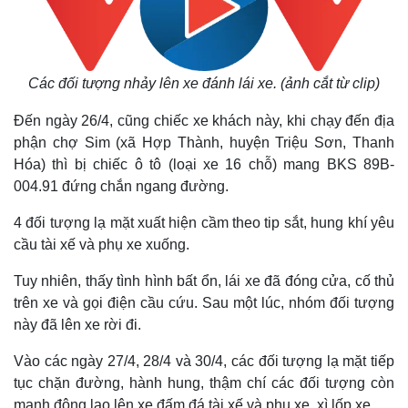
Các đối tượng nhảy lên xe đánh lái xe. (ảnh cắt từ clip)
Đến ngày 26/4, cũng chiếc xe khách này, khi chạy đến địa
phận chợ Sim (xã Hợp Thành, huyện Triệu Sơn, Thanh
Hóa) thì bị chiếc ô tô (loại xe 16 chỗ) mang BKS 89B-
004.91 đứng chắn ngang đường.
4 đối tượng lạ mặt xuất hiện cầm theo tip sắt, hung khí yêu
cầu tài xế và phụ xe xuống.
Tuy nhiên, thấy tình hình bất ổn, lái xe đã đóng cửa, cố thủ
trên xe và gọi điện cầu cứu. Sau một lúc, nhóm đối tượng
này đã lên xe rời đi.
Vào các ngày 27/4, 28/4 và 30/4, các đối tượng lạ mặt tiếp
tục chặn đường, hành hung, thậm chí các đối tượng còn
manh động lao lên xe đấm đá tài xế và phụ xe, xì lốp xe.