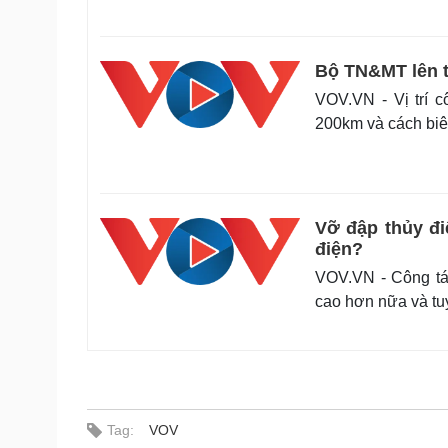
Bộ TN&MT lên t
VOV.VN - Vị trí 
200km và cách biê
Vỡ đập thủy đi
điện?
VOV.VN - Công tác
cao hơn nữa và tu
Tag:
VOV