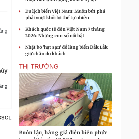
Du lịch biển Việt Nam: Muốn bứt phá
phải vượt khỏi lợi thế tự nhiên
Khách quốc tế đến Việt Nam 7 tháng
ảng
2026: Những con số nổi bật
Nhặt bỏ 'hạt sạn' để làng biển Đắk Lắk
giữ chân du khách
THỊ TRƯỜNG
hủy
nâng
BSCL
Buôn lậu, hàng giả diễn biến phức