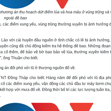
phương án thu hoạch dứt điểm lúa và hoa màu ở vùng trũng và
ngoài đê bao
g, các điểm xung yếu, vùng trũng thường xuyên bị ảnh hưởng đ
 ở Lào với cái huyện đầu nguồn ở tỉnh chắc có lẽ bị ảnh hưởng,
 huyện cũng đã chủ động kiểm tra hệ thống đê bao. Những đoạn
gia cố thêm, để bảo vệ bờ bao bảo vệ lúa, thường xuyên kiểm t
”, ông Thuận cho biết.
g án đối phó với lũ ở thượng nguồn đổ về.
 Đồng Tháp cho biết: Hàng năm để đối phó với lũ địa p
a cố các điểm xung yếu, vận động các chủ đầu tư máy bơm chu
kết hợp với mưa đổ về. Đồng thời bố trí các lực lượng tuần tra
.