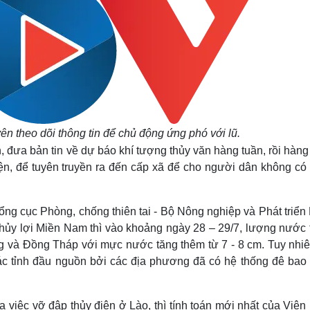
n theo dõi thông tin để chủ động ứng phó với lũ.
, đưa bản tin về dự báo khí tượng thủy văn hàng tuần, rồi hàn
n, để tuyên truyền ra đến cấp xã để cho người dân không có l
g cục Phòng, chống thiên tai - Bộ Nông nghiệp và Phát triển
Thủy lợi Miền Nam thì vào khoảng ngày 28 – 29/7, lượng nước 
ang và Đồng Tháp với mực nước tăng thêm từ 7 - 8 cm. Tuy nhiê
 tỉnh đầu nguồn bởi các địa phương đã có hệ thống đê bao
a việc vỡ đập thủy điện ở Lào, thì tính toán mới nhất của Việ