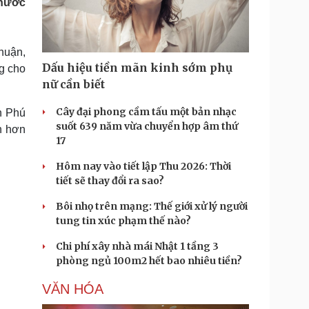
 nước
Doanh nghiệp 24h
Tin Công nghệ
Doanh nhân
Trải nghiệm
ì cộng đồng
Chuyển đổi số
huận,
Dấu hiệu tiền mãn kinh sớm phụ
g cho
u lịch
Podcast
nữ cần biết
Tư vấn
Câu chuyện thời sự
Săn Tour
Đọc truyện đêm khuya
Cây đại phong cầm tấu một bản nhạc
n Phú
heck-in
Cửa sổ tình yêu
suốt 639 năm vừa chuyển hợp âm thứ
h hơn
Kể chuyện cho bé
17
Hạt giống tâm hồn
Hôm nay vào tiết lập Thu 2026: Thời
tiết sẽ thay đổi ra sao?
Bôi nhọ trên mạng: Thế giới xử lý người
tung tin xúc phạm thế nào?
Chi phí xây nhà mái Nhật 1 tầng 3
phòng ngủ 100m2 hết bao nhiêu tiền?
VĂN HÓA