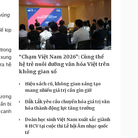
 vùng
ể kịp
 trong
“Chạm Việt Nam 2026”: Cùng thế
 xung
hệ trẻ nuôi dưỡng văn hóa Việt trên
ra hệ
không gian số
Hiệu sách cũ, không gian sáng tạo
mang nhiều giá trị cần gìn giữ
hương
Đắk Lắk yêu cầu chuyển hóa giá trị văn
ẩn bị
hóa thành động lực tăng trưởng
, canh
Đoàn học sinh Việt Nam xuất sắc giành
8 HCV tại cuộc thi Lễ hội Âm nhạc quốc
tế