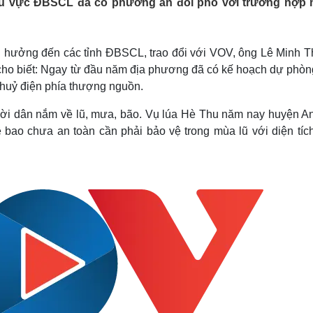
hu vực ĐBSCL đã có phương án đối phó với trường hợp
Lịch thi đấu bóng đá
Xe máy
Thế giới thể thao
Tư vấn
eSports
V
Hậu trường
nh hưởng đến các tỉnh ĐBSCL, trao đổi với VOV, ông Lê Minh T
cho biết: Ngay từ đầu năm địa phương đã có kế hoạch dự phòn
Văn hóa
Giải trí
D
thuỷ điện phía thượng nguồn.
Sân khấu - Điện ảnh
Nghệ sĩ
Văn học
Thời trang
người dân nắm về lũ, mưa, bão. Vụ lúa Hè Thu năm nay huyện A
Âm nhạc
Sao Việt
c
ê bao chưa an toàn cần phải bảo vệ trong mùa lũ với diện tíc
Di sản