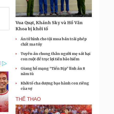
Vua Quạt, Khánh Sky và Hồ Văn
Khoa bị khởi tố
Án tử hình cho tội mua bán trái phép
chất ma túy
Tuyên án chung thân người mẹ sát hại
con ruột để trục lợi tiền bảo hiểm
Giang hồ mạng “Tiến Bịp” lĩnh án 8
năm tù
Khởi tố cha dượng bạo hành con riêng
của vợ
THỂ THAO