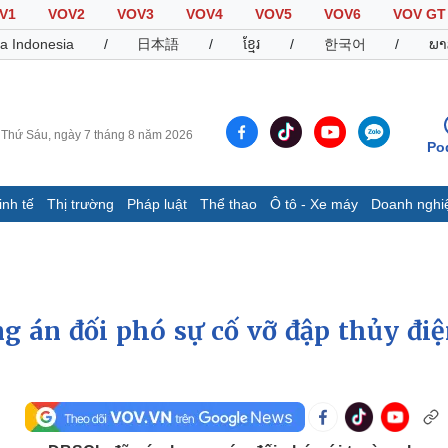
V1
VOV2
VOV3
VOV4
VOV5
VOV6
VOV GT
a Indonesia
/
日本語
/
ខ្មែរ
/
한국어
/
ພາ
Thứ Sáu, ngày 7 tháng 8 năm 2026
Po
inh tế
Thị trường
Pháp luật
Thể thao
Ô tô - Xe máy
Doanh nghi
Thế giới
Multimedia
K
Quan sát
Video
B
Cuộc sống đó đây
Ảnh
K
Hồ sơ
E-Magazine
g án đối phó sự cố vỡ đập thủy điệ
Infographic
Thể thao
Ô tô - Xe máy
D
Bóng đá
Ô tô
T