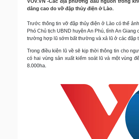
VOV.VN -Các địa phương đầu nguồn trong k
Tin nóng
Việt Nam
dâng cao do vỡ đập thủy điện ở Lào.
Tư vấn luật
Phân tích
Trước thông tin vỡ đập thủy điện ở Lào có thể ả
Phó Chủ tịch UBND huyện An Phú, tỉnh An Giang 
Sức khỏe
Đời sống
trường hợp lũ sớm bất thường và xả lũ ở các đập 
Dinh dưỡng - món ngon
Nhà đẹp
Cây thuốc
Blog
Trong điều kiện lũ về sẽ kịp thời thông tin cho 
Sản phụ khoa
Tình yêu - Gia đình
có hai vùng sản xuất kiểm soát lũ và một vùng đ
Nhi khoa
8.000ha.
Nam khoa
Làm đẹp - giảm cân
Phòng mạch online
Ăn sạch sống khỏe
Cải chính