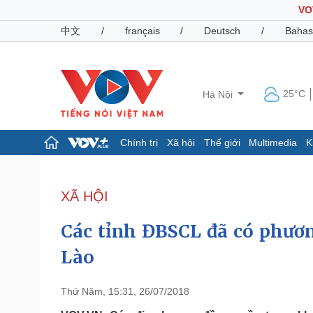
VO
中文
/
français
/
Deutsch
/
Bahas
25°C
Hà Nội
Chính trị
Xã hội
Thế giới
Multimedia
K
Chính trị
Xã hội
Đảng
Tin 24h
XÃ HỘI
Tổ chức nhân sự
Dự báo thời tiết
Quốc hội
Giáo dục
Các tỉnh ĐBSCL đã có phươn
Nhận diện sự thật
Dấu ấn VOV
Việc làm
Lào
Biển đảo
Pháp luật
Quân sự - Quốc phòng
Thứ Năm, 15:31, 26/07/2018
Vụ án
Vũ khí