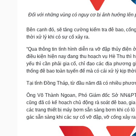
Đối với những vùng có nguy cơ bị ảnh hưởng lên 
Bên cạnh đó, sẽ tăng cường kiểm tra đê bao, cốn
thời xử lý khi có sự cố xảy ra.
“Qua thông tin tình hình diễn ra vỡ đập thủy điện
điều kiện hiện nay đang thu hoạch vụ Hè Thu thì
yếu thì cần phải gia cố, chỉ đạo các địa phương 
thống đê bao toàn tuyến để mà có cái xử lý kịp thời
Tại tỉnh Đồng Tháp, từ đầu năm đã có nhiều phươn
Ông Võ Thành Ngoan, Phó Giám đốc Sở NN&PTNT
cũng đã có kế hoạch chủ động rà soát đê bao, gi
các trang thiết bị máy bơm sẵn sàng bơm khi có lũ 
gác sẵn sàng khi các sự cố vỡ đập, vỡ cống xảy ra