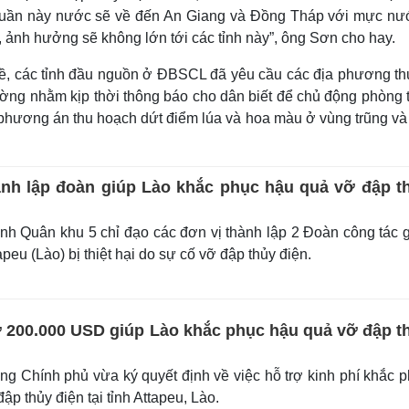
 tuần này nước sẽ về đến An Giang và Đồng Tháp với mực nư
ậy, ảnh hưởng sẽ không lớn tới các tỉnh này”, ông Sơn cho hay.
ề, các tỉnh đầu nguồn ở ĐBSCL đã yêu cầu các địa phương t
 cường nhằm kịp thời thông báo cho dân biết để chủ động phòng 
phương án thu hoạch dứt điểm lúa và hoa màu ở vùng trũng và
nh lập đoàn giúp Lào khắc phục hậu quả vỡ đập t
h Quân khu 5 chỉ đạo các đơn vị thành lập 2 Đoàn công tác 
peu (Lào) bị thiệt hại do sự cố vỡ đập thủy điện.
ợ 200.000 USD giúp Lào khắc phục hậu quả vỡ đập t
g Chính phủ vừa ký quyết định về việc hỗ trợ kinh phí khắc 
ập thủy điện tại tỉnh Attapeu, Lào.