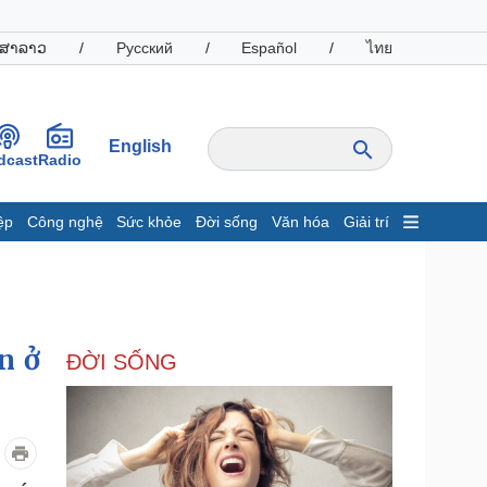
ສາລາວ
/
Русский
/
Español
/
ไทย
English
dcast
Radio
ệp
Công nghệ
Sức khỏe
Đời sống
Văn hóa
Giải trí
inh tế
Thị trường
ất động sản
Giá vàng
hởi nghiệp
Tiêu dùng
Tỷ giá
n ở
ĐỜI SỐNG
Chứng khoán
Giá cà phê
oanh nghiệp
Công nghệ
hông tin doanh nghiệp
Sành điệu