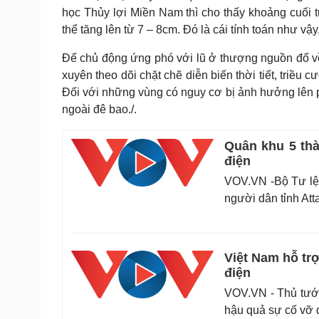
học Thủy lợi Miền Nam thì cho thấy khoảng cuối
thể tăng lên từ 7 – 8cm. Đó là cái tính toán như v
Để chủ động ứng phó với lũ ở thượng nguồn đổ v
xuyên theo dõi chặt chẽ diễn biến thời tiết, triều
Đối với những vùng có nguy cơ bị ảnh hưởng lên 
ngoài đê bao./.
Quân khu 5 thà
điện
VOV.VN -Bộ Tư lện
người dân tỉnh Atta
Việt Nam hỗ tr
điện
VOV.VN - Thủ tướn
hậu quả sự cố vỡ đ