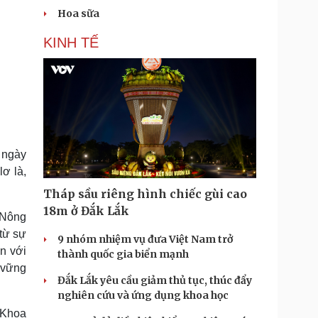
Hoa sữa
KINH TẾ
g ngày
ơ là,
Tháp sầu riêng hình chiếc gùi cao
18m ở Đắk Lắk
 Nông
từ sự
9 nhóm nhiệm vụ đưa Việt Nam trở
n với
thành quốc gia biển mạnh
 vững
Đắk Lắk yêu cầu giảm thủ tục, thúc đẩy
nghiên cứu và ứng dụng khoa học
n Khoa