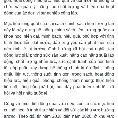
gọn, hoạt động hiệu lực, hiệu quả và đổi mới hệ thống tổ
chức và quản lý, nâng cao chất lượng và hiệu quả hoạt
động của ác đơn vị sự nghiệp công lập.
Mục tiêu tổng quát của cải cách chính sách tiền lương lần
này là xây dựng hệ thống chính sách tiền lương quốc gia
khoa học, hiện đại, minh bạch, hiệu quả, phù hợp với tình
hình thực tiễn đất nước, đáp ứng yêu cầu phát triển của
nền kinh tế thị trường định hướng xã hội chủ nghĩa, tạo
động lực giải phóng sức sản xuất, nâng cao năng suất lao
động, chất lượng nhân lực, sức cạnh tranh của nền kinh
tế; góp phần xây dựng hệ thống chính trị ổn định, thống
nhất, liên tục, thông suốt, tinh gọn, trong sạch, hoạt động
hiệu lực, hiệu quả; phòng, chống tham nhũng; thực hiện
tiến bộ, công bằng xã hội, thúc đẩy phát triển kinh tế - xã
hội và hội nhập quốc tế.
Cùng với mục tiêu tổng quát vừa nêu, còn có các mục tiêu
cụ thể theo lộ trình thực hiện và đối với các khu vực hưởng
lương. Theo đó, từ năm 2018 đến năm 2020, ở khu vực