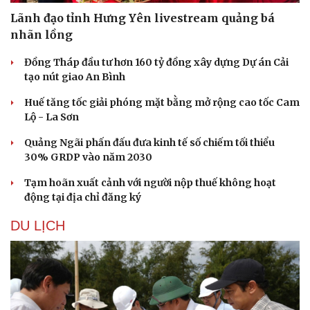
Lãnh đạo tỉnh Hưng Yên livestream quảng bá
nhãn lồng
Đồng Tháp đầu tư hơn 160 tỷ đồng xây dựng Dự án Cải
tạo nút giao An Bình
Huế tăng tốc giải phóng mặt bằng mở rộng cao tốc Cam
Lộ - La Sơn
Quảng Ngãi phấn đấu đưa kinh tế số chiếm tối thiểu
30% GRDP vào năm 2030
Tạm hoãn xuất cảnh với người nộp thuế không hoạt
động tại địa chỉ đăng ký
Văn hóa
Giải trí
Sân khấu - Điện ảnh
Nghệ sĩ
DU LỊCH
Văn học
Thời trang
Âm nhạc
Sao Việt
Di sản