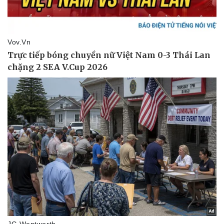
Thể thao
Ô tô - Xe máy
Bóng đá
Ô tô
Lịch thi đấu bóng đá
Xe máy
Thế giới thể thao
Tư vấn
eSports
Hậu trường