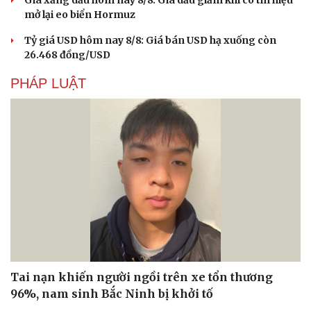
mở lại eo biển Hormuz
Tỷ giá USD hôm nay 8/8: Giá bán USD hạ xuống còn
26.468 đồng/USD
PHÁP LUẬT
Du lịch
Podcast
Tư vấn
Câu chuyện thời sự
Tai nạn khiến người ngồi trên xe tổn thương
Săn Tour
Đọc truyện đêm khuya
96%, nam sinh Bắc Ninh bị khởi tố
check-in
Cửa sổ tình yêu
Kể chuyện cho bé