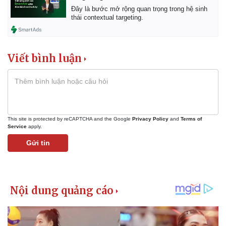
Vụ án
Vũ khí
Đây là bước mở rộng quan trọng trong hệ sinh
Tin nóng
Việt Nam
thái contextual targeting.
Tư vấn luật
Phân tích
Viết bình luận
This site is protected by reCAPTCHA and the Google
Privacy Policy
and
Terms of
Service
apply.
Gửi tin