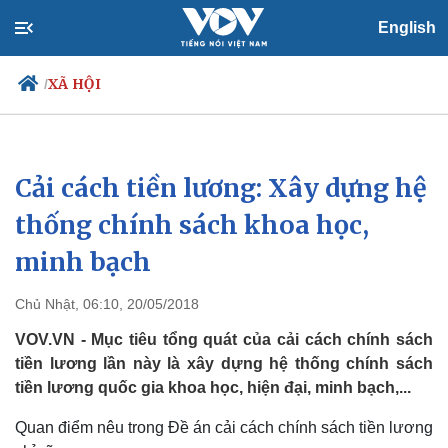
English
XÃ HỘI
/
Cải cách tiền lương: Xây dựng hệ
Chính trị
Xã hội
Đảng
Tin 24h
thống chính sách khoa học,
Tổ chức nhân sự
Dự báo thời tiết
minh bạch
Quốc hội
Giáo dục
Nhận diện sự thật
Dấu ấn VOV
Việc làm
Chủ Nhật, 06:10, 20/05/2018
Biển đảo
VOV.VN - Mục tiêu tổng quát của cải cách chính sách
tiền lương lần này là xây dựng hệ thống chính sách
tiền lương quốc gia khoa học, hiện đại, minh bạch,...
Quan điểm nêu trong Đề án cải cách chính sách tiền lương