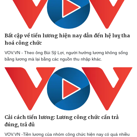
Doanh nghiệp
Công nghệ
Bất cập về tiền lương hiện nay dẫn đến hệ luỵ tha
Thông tin doanh nghiệp
Sành điệu
hoá công chức
Doanh nghiệp 24h
Tin Công nghệ
Doanh nhân
Trải nghiệm
VOV.VN - Theo ông Bùi Sỹ Lợi, người hưởng lương không sống
Vì cộng đồng
Chuyển đổi số
bằng lương mà lại bằng các nguồn thu nhập khác.
Cải cách tiền lương: Lương công chức cần trả
đúng, trả đủ
VOV.VN -Tiền lương của nhóm công chức hiện nay có quá nhiều