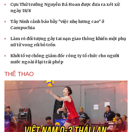
Cựu Thứ trưởng Nguyễn Bá Hoan được đưa ra xét xử
Hạt giống tâm hồn
ngày 18/8
Tây Ninh cảnh báo bẫy "việc nhẹ lương cao" ở
Campuchia
Làm rõ đối tượng gây tai nạn giao thông khiến một phụ
nữ tử vong rồi bỏ trốn
Khởi tố vợ chồng giám đốc công ty tổ chức cho người
nước ngoài ở lại trái phép
THỂ THAO