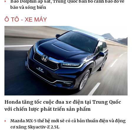
Bão Dolphin áp sát, Trung Quốc ban bố cảnh báo đỏ về
bão và sóng biển
Ô TÔ - XE MÁY
Honda tăng tốc cuộc đua xe điện tại Trung Quốc
với chiến lược phát triển sản phẩm
Mazda MX-5 thế hệ mới sẽ có cả bản thuần điện và động
cơ xăng Skyactiv-Z 2.5L