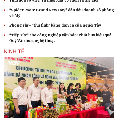
Tinh hoa võ Việt: Từ miền đất võ vươn ra thế giới
“Spider-Man: Brand New Day” dẫn đầu doanh số phòng
vé Mỹ
Phong slư - “thư tình” bằng dân ca của người Tày
“Tiếp sức” cho công nghiệp văn hóa: Phát huy hiệu quả
Quỹ Văn hóa, nghệ thuật
KINH TẾ