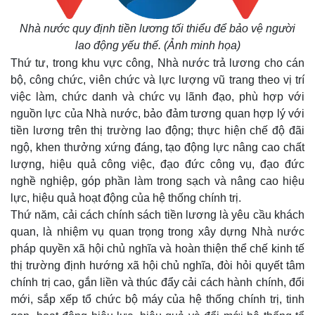
Nhà nước quy định tiền lương tối thiểu để bảo vệ người
lao động yếu thế. (Ảnh minh họa)
Thứ tư, trong khu vực công, Nhà nước trả lương cho cán
bộ, công chức, viên chức và lực lượng vũ trang theo vị trí
việc làm, chức danh và chức vụ lãnh đạo, phù hợp với
nguồn lực của Nhà nước, bảo đảm tương quan hợp lý với
tiền lương trên thị trường lao động; thực hiện chế độ đãi
ngộ, khen thưởng xứng đáng, tạo động lực nâng cao chất
lượng, hiệu quả công việc, đạo đức công vụ, đạo đức
nghề nghiệp, góp phần làm trong sạch và nâng cao hiệu
lực, hiệu quả hoạt động của hệ thống chính trị.
Thế giới
Multimedia
Thứ năm, cải cách chính sách tiền lương là yêu cầu khách
Quan sát
Video
quan, là nhiệm vụ quan trọng trong xây dựng Nhà nước
Cuộc sống đó đây
Ảnh
pháp quyền xã hội chủ nghĩa và hoàn thiện thể chế kinh tế
Hồ sơ
E-Magazine
thị trường định hướng xã hội chủ nghĩa, đòi hỏi quyết tâm
Infographic
chính trị cao, gắn liền và thúc đẩy cải cách hành chính, đổi
mới, sắp xếp tổ chức bộ máy của hệ thống chính trị, tinh