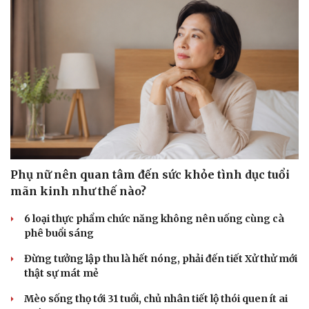
Sức khỏe
Đời sống
Dinh dưỡng - món ngon
Nhà đẹp
Cây thuốc
Blog
Sản phụ khoa
Tình yêu - Gia đình
Nhi khoa
Phụ nữ nên quan tâm đến sức khỏe tình dục tuổi
Nam khoa
mãn kinh như thế nào?
Làm đẹp - giảm cân
Phòng mạch online
6 loại thực phẩm chức năng không nên uống cùng cà
Ăn sạch sống khỏe
phê buổi sáng
Đừng tưởng lập thu là hết nóng, phải đến tiết Xử thử mới
thật sự mát mẻ
Mèo sống thọ tới 31 tuổi, chủ nhân tiết lộ thói quen ít ai