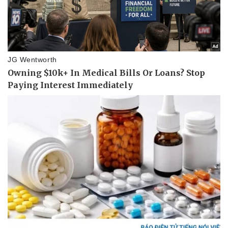
Thể thao
Ô tô - Xe máy
Bóng đá
Ô tô
Lịch thi đấu bóng đá
Xe máy
Thế giới thể thao
Tư vấn
eSports
Hậu trường