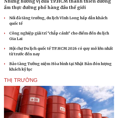
Những hương vị đưa TP.HCM thành thiên đường
ẩm thực đường phố hàng đầu thế giới
Nối đà tăng trưởng, du lịch Vĩnh Long hấp dẫn khách
quốc tế
Công nghiệp giải trí "chắp cánh" cho điểm đến du lịch
Gia Lai
Hội chợ Du lịch quốc tế TP.HCM 2026 có quy mô lớn nhất
từ trước đến nay
Bảo tàng Tưởng niệm Hòa bình tại Nhật Bản đón lượng
khách kỷ lục
THỊ TRƯỜNG
Du lịch
Podcast
Tư vấn
Câu chuyện thời sự
Săn Tour
Đọc truyện đêm khuya
check-in
Cửa sổ tình yêu
Kể chuyện cho bé