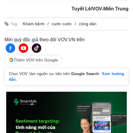
Tuyết Lê/VOV-Miền Trung
Tag:
Khám bệnh
cước cước
công dân
Mời quý độc giả theo dõi VOV.VN trên
Thêm VOV trên Google
Chọn VOV làm nguồn ưu tiên trên
Google Search
.
Xem hướng
dẫn.
Pháp luật
Quân sự - Quốc phòng