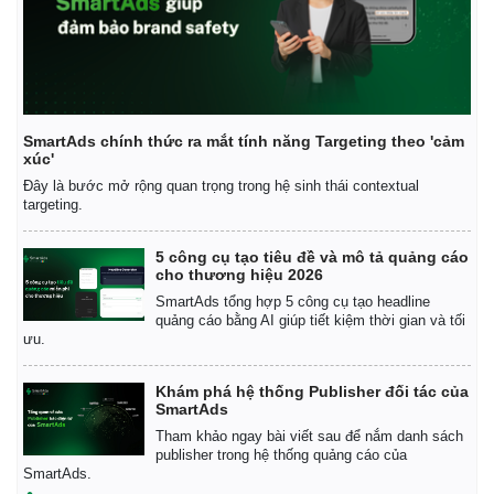
Vụ án
Vũ khí
Tin nóng
Việt Nam
Tư vấn luật
Phân tích
SmartAds chính thức ra mắt tính năng Targeting theo 'cảm
xúc'
Đây là bước mở rộng quan trọng trong hệ sinh thái contextual
targeting.
5 công cụ tạo tiêu đề và mô tả quảng cáo
cho thương hiệu 2026
SmartAds tổng hợp 5 công cụ tạo headline
quảng cáo bằng AI giúp tiết kiệm thời gian và tối
ưu.
Khám phá hệ thống Publisher đối tác của
SmartAds
Tham khảo ngay bài viết sau để nắm danh sách
publisher trong hệ thống quảng cáo của
SmartAds.