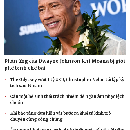
Phản ứng của Dwayne Johnson khi Moana bị giới
phê bình chê bai
The Odyssey vượt 1 tỷ USD, Christopher Nolan tái lập kỳ
tích sau 14 năm
Văn hóa
Giải trí
Sân khấu - Điện ảnh
Nghệ sĩ
Cần một hệ sinh thái trách nhiệm để ngăn âm nhạc lệch
Văn học
Thời trang
chuẩn
Âm nhạc
Sao Việt
Di sản
Khi bảo tàng đưa hiện vật bước ra khỏi tủ kính trò
chuyện cùng công chúng
Ấn tượng khai mạc Festival võ thuật quốc tế Hà Nội năm