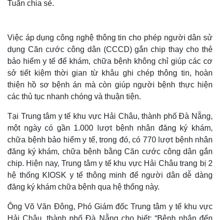
Tuấn chia sẻ.
Việc áp dụng công nghệ thông tin cho phép người dân sử
dụng Căn cước công dân (CCCD) gắn chip thay cho thẻ
bảo hiểm y tế để khám, chữa bệnh không chỉ giúp các cơ
sở tiết kiệm thời gian từ khâu ghi chép thông tin, hoàn
thiện hồ sơ bệnh án mà còn giúp người bệnh thực hiện
các thủ tục nhanh chóng và thuận tiện.
Tại Trung tâm y tế khu vực Hải Châu, thành phố Đà Nẵng,
một ngày có gần 1.000 lượt bệnh nhân đăng ký khám,
chữa bệnh bảo hiểm y tế, trong đó, có 770 lượt bệnh nhân
Thế giới
Multimedia
đăng ký khám, chữa bệnh bằng Căn cước công dân gắn
Quan sát
Video
chip. Hiện nay, Trung tâm y tế khu vực Hải Châu trang bị 2
Cuộc sống đó đây
Ảnh
hệ thống KIOSK y tế thông minh để người dân dễ dàng
Hồ sơ
E-Magazine
Infographic
đăng ký khám chữa bệnh qua hệ thống này.
Ông Võ Văn Đông, Phó Giám đốc Trung tâm y tế khu vực
Hải Châu, thành phố Đà Nẵng cho biết: “Bệnh nhân đến