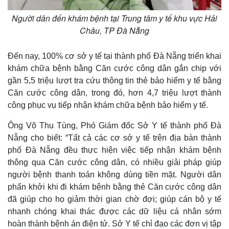
Giá cà phê
Người dân đến khám bệnh tại Trung tâm y tế khu vực Hải
Châu, TP Đà Nẵng
Đến nay, 100% cơ sở y tế tại thành phố Đà Nẵng triển khai
khám chữa bệnh bằng Căn cước công dân gắn chip với
gần 5,5 triệu lượt tra cứu thông tin thẻ bảo hiểm y tế bằng
Căn cước công dân, trong đó, hơn 4,7 triệu lượt thành
công phục vụ tiếp nhận khám chữa bệnh bảo hiểm y tế.
Ông Võ Thu Tùng, Phó Giám đốc Sở Y tế thành phố Đà
Nẵng cho biết: “Tất cả các cơ sở y tế trên địa bàn thành
phố Đà Nẵng đều thực hiện việc tiếp nhận khám bệnh
thông qua Căn cước công dân, có nhiều giải pháp giúp
người bệnh thanh toán không dùng tiền mặt. Người dân
phấn khởi khi đi khám bệnh bằng thẻ Căn cước công dân
đã giúp cho họ giảm thời gian chờ đợi; giúp cán bộ y tế
nhanh chóng khai thác được các dữ liệu cá nhân sớm
hoàn thành bệnh án điện tử. Sở Y tế chỉ đạo các đơn vị tập