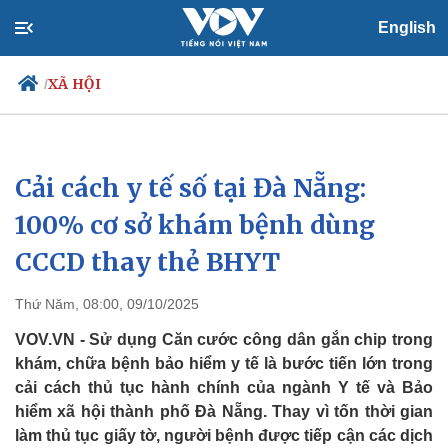
English
XÃ HỘI
/
Cải cách y tế số tại Đà Nẵng:
Chính trị
Xã hội
Đảng
Tin 24h
100% cơ sở khám bệnh dùng
Tổ chức nhân sự
Dự báo thời tiết
CCCD thay thẻ BHYT
Quốc hội
Giáo dục
Nhận diện sự thật
Dấu ấn VOV
Việc làm
Thứ Năm, 08:00, 09/10/2025
Biển đảo
VOV.VN - Sử dụng Căn cước công dân gắn chip trong
khám, chữa bệnh bảo hiểm y tế là bước tiến lớn trong
cải cách thủ tục hành chính của ngành Y tế và Bảo
hiểm xã hội thành phố Đà Nẵng. Thay vì tốn thời gian
làm thủ tục giấy tờ, người bệnh được tiếp cận các dịch