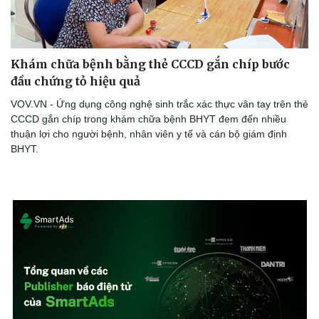
Khám chữa bệnh bằng thẻ CCCD gắn chíp bước
đầu chứng tỏ hiệu quả
VOV.VN - Ứng dụng công nghệ sinh trắc xác thực vân tay trên thẻ
Sức khỏe
Đời sống
CCCD gắn chíp trong khám chữa bệnh BHYT đem đến nhiều
Dinh dưỡng - món ngon
Nhà đẹp
thuận lợi cho người bệnh, nhân viên y tế và cán bộ giám định
Cây thuốc
Blog
BHYT.
Sản phụ khoa
Tình yêu - Gia đình
Nhi khoa
Nam khoa
Làm đẹp - giảm cân
Phòng mạch online
Ăn sạch sống khỏe