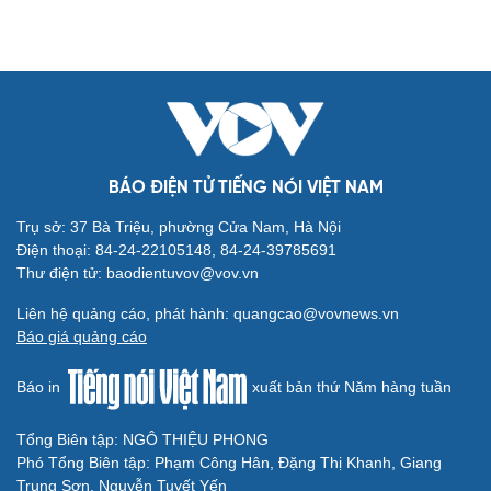
Áp thấp nhiệt đới trên Biển Đông gây gió mạnh,
biển động
Áp thấp nhiệt đới trên Vịnh Bắc Bộ có đi vào đất liền Việt
Nam?
Áp thấp nhiệt đới hình thành trên Vịnh Bắc Bộ, gió giật
cấp 8
Cảnh báo lũ quét, sạt lở đất tại 5 tỉnh miền Bắc và Thanh
Hóa do mưa lớn
Thời tiết hôm nay 7/8: Mưa lớn bao trùm Bắc Bộ về đêm
và sáng
GIÁO DỤC
Năm học 2026 - 2027: Học sinh lớp 1, 9, 12 có thể
tựu trường sớm nhất từ ngày 22/8
Điểm thi lại ở THPT Chuyên Tuyên Quang có chuẩn bị hệ