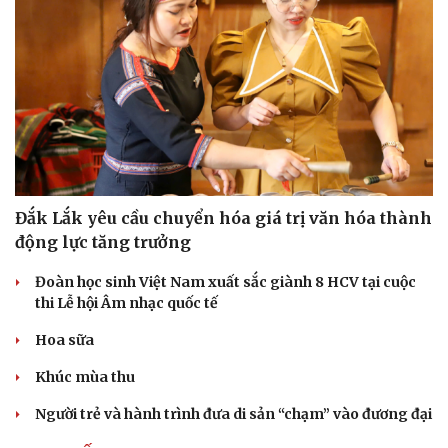
Pháp luật
Quân sự - Quốc phòng
Vụ án
Vũ khí
Tin nóng
Việt Nam
Đắk Lắk yêu cầu chuyển hóa giá trị văn hóa thành
Tư vấn luật
Phân tích
động lực tăng trưởng
Đoàn học sinh Việt Nam xuất sắc giành 8 HCV tại cuộc
thi Lễ hội Âm nhạc quốc tế
Hoa sữa
Khúc mùa thu
Người trẻ và hành trình đưa di sản “chạm” vào đương đại