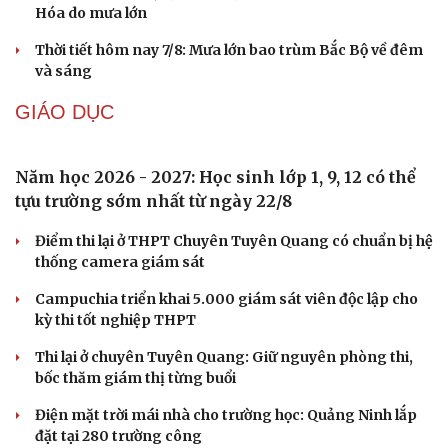
Cải chính
Hai người đàn ông ở Nghệ An bị phóng điện bỏng
nặng khi dựng quán cà phê
2 người mất tích trong mưa lớn ở Lào Cai
Bộ Y tế chưa cấp phép, Hà Nội chưa phê duyệt cơ sở làm
đẹp từ tế bào gốc
Nguyên nhân hàng loạt xe thủng lốp trên cao tốc: Nghi
xe tải làm rơi vật nhọn
Hà Nội triển khai lấy mẫu hài cốt liệt sĩ tại Nghĩa trang
Mai Dịch
DỰ BÁO THỜI TIẾT