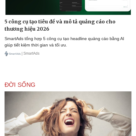
Kinh tế
Thị trường
Bất động sản
Giá vàng
5 công cụ tạo tiêu đề và mô tả quảng cáo cho
Khởi nghiệp
Tiêu dùng
Tỷ giá
thương hiệu 2026
Chứng khoán
SmartAds tổng hợp 5 công cụ tạo headline quảng cáo bằng AI
Giá cà phê
giúp tiết kiệm thời gian và tối ưu.
| SmartAds
ĐỜI SỐNG