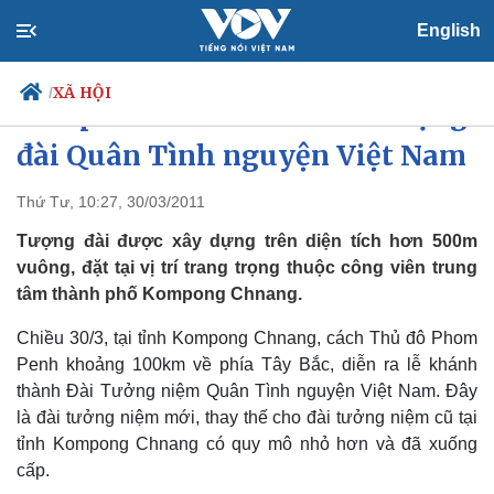
English
XÃ HỘI
/
Campuchia khánh thành Tượng
đài Quân Tình nguyện Việt Nam
Thứ Tư, 10:27, 30/03/2011
Chính trị
Xã hội
Đảng
Tin 24h
Tượng đài được xây dựng trên diện tích hơn 500m
Tổ chức nhân sự
Dự báo thời tiết
vuông, đặt tại vị trí trang trọng thuộc công viên trung
Quốc hội
Giáo dục
tâm thành phố Kompong Chnang.
Nhận diện sự thật
Dấu ấn VOV
Việc làm
Chiều 30/3, tại tỉnh Kompong Chnang, cách Thủ đô Phom
Biển đảo
Penh khoảng 100km về phía Tây Bắc, diễn ra lễ khánh
thành Đài Tưởng niệm Quân Tình nguyện Việt Nam. Đây
là đài tưởng niệm mới, thay thế cho đài tưởng niệm cũ tại
tỉnh Kompong Chnang có quy mô nhỏ hơn và đã xuống
cấp.