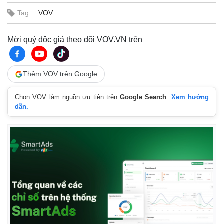
Tag:
VOV
Mời quý độc giả theo dõi VOV.VN trên
Thêm VOV trên Google
Chọn VOV làm nguồn ưu tiên trên
Google Search
.
Xem hướng
dẫn.
Thế giới
Multimedia
Quan sát
Video
Cuộc sống đó đây
Ảnh
Hồ sơ
E-Magazine
Infographic