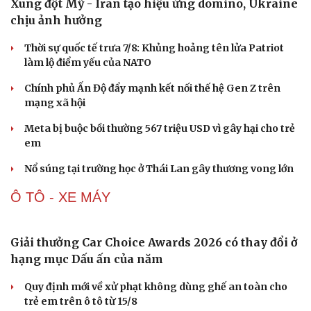
Xung đột Mỹ - Iran tạo hiệu ứng domino, Ukraine
chịu ảnh hưởng
Thời sự quốc tế trưa 7/8: Khủng hoảng tên lửa Patriot
làm lộ điểm yếu của NATO
Chính phủ Ấn Độ đẩy mạnh kết nối thế hệ Gen Z trên
mạng xã hội
Meta bị buộc bồi thường 567 triệu USD vì gây hại cho trẻ
em
Nổ súng tại trường học ở Thái Lan gây thương vong lớn
Ô TÔ - XE MÁY