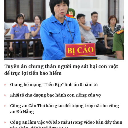
Doanh nghiệp 24h
Tin Công nghệ
Doanh nhân
Trải nghiệm
Vì cộng đồng
Chuyển đổi số
Tuyên án chung thân người mẹ sát hại con ruột
để trục lợi tiền bảo hiểm
Giang hồ mạng “Tiến Bịp” lĩnh án 8 năm tù
Khởi tố cha dượng bạo hành con riêng của vợ
Công an Cần Thơ bàn giao đối tượng truy nã cho công
an Đà Nẵng
Công an làm việc với bảo mẫu trong video bắn dây thun