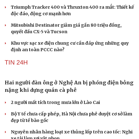
Giải thưởng Car Choice Awards 2026 có thay đổi ở
hạng mục Dấu ấn của năm
Quy định mới về xử phạt không dùng ghế an toàn cho
trẻ em trên ô tô từ 15/8
Triumph Tracker 400 và Thruxton 400 ra mắt: Thiết kế
độc đáo, động cơ mạnh hơn
Văn hóa
Giải trí
Mitsubishi Destinator giảm giá gần 80 triệu đồng,
Sân khấu - Điện ảnh
Nghệ sĩ
quyết đấu CX-5 và Tucson
Văn học
Thời trang
Âm nhạc
Sao Việt
Khu vực sạc xe điện chung cư cần đáp ứng những quy
Di sản
định an toàn PCCC nào?
TIN 24H