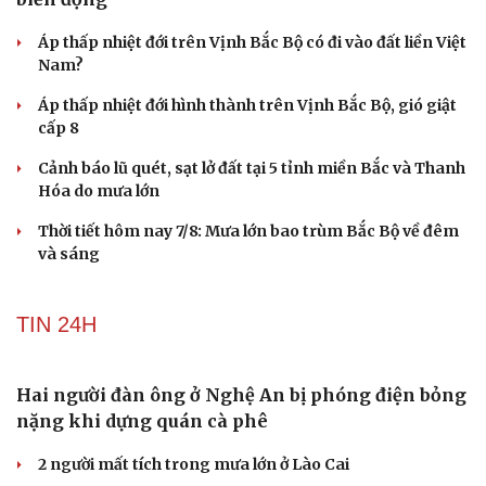
check-in
Cửa sổ tình yêu
Vai trò của phẫu thuật chuyển hóa trong điều trị
Kể chuyện cho bé
Hạt giống tâm hồn
béo phì
Chiết xuất đậu đen mang lại lợi ích gì cho sức khỏe, làn
da?
Tuổi 70 uống 5 loại thuốc mỗi ngày: Giá như chuẩn bị từ
tuổi 40
Tại sao cần cấm kinh doanh khí N2O (khí cười) ngoài
mục đích y tế?
Loại lá vừa cay vừa đắng là vị thuốc bổ gan, biết dùng
sức khoẻ càng thăng hạng
DỰ BÁO THỜI TIẾT
Áp thấp nhiệt đới trên Biển Đông gây gió mạnh,
biển động