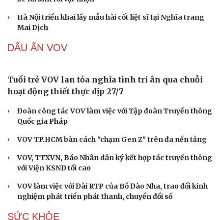
Hai người đàn ông ở Nghệ An bị phóng điện bỏng
nặng khi dựng quán cà phê
2 người mất tích trong mưa lớn ở Lào Cai
Bộ Y tế chưa cấp phép, Hà Nội chưa phê duyệt cơ sở làm
đẹp từ tế bào gốc
Nguyên nhân hàng loạt xe thủng lốp trên cao tốc: Nghi
xe tải làm rơi vật nhọn