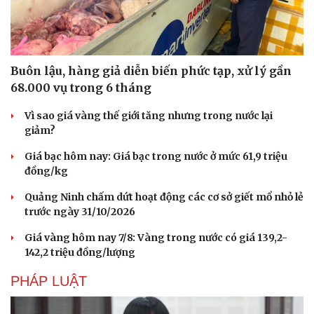
Buôn lậu, hàng giả diễn biến phức tạp, xử lý gần
68.000 vụ trong 6 tháng
Vì sao giá vàng thế giới tăng nhưng trong nước lại
giảm?
Giá bạc hôm nay: Giá bạc trong nước ở mức 61,9 triệu
đồng/kg
Quảng Ninh chấm dứt hoạt động các cơ sở giết mổ nhỏ lẻ
trước ngày 31/10/2026
Giá vàng hôm nay 7/8: Vàng trong nước có giá 139,2-
142,2 triệu đồng/lượng
PHÁP LUẬT
Doanh nghiệp
Công nghệ
Thông tin doanh nghiệp
Sành điệu