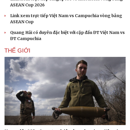
ASEAN Cup 2026
Link xem trực tiếp Việt Nam vs Campuchia vòng bảng
ASEAN Cup
Sức khỏe
Đời sống
Dinh dưỡng - món ngon
Nhà đẹp
Quang Hải có duyên đặc biệt với cặp đấu ĐT Việt Nam vs
Cây thuốc
Blog
ĐT Campuchia
Sản phụ khoa
Tình yêu - Gia đình
Nhi khoa
THẾ GIỚI
Nam khoa
Làm đẹp - giảm cân
Phòng mạch online
Ăn sạch sống khỏe