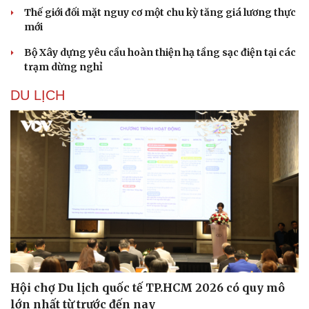
Thế giới đối mặt nguy cơ một chu kỳ tăng giá lương thực
mới
Bộ Xây dựng yêu cầu hoàn thiện hạ tầng sạc điện tại các
trạm dừng nghỉ
DU LỊCH
Thể thao
Ô tô - Xe máy
Bóng đá
Ô tô
Lịch thi đấu bóng đá
Xe máy
Thế giới thể thao
Tư vấn
eSports
Hậu trường
Hội chợ Du lịch quốc tế TP.HCM 2026 có quy mô
lớn nhất từ trước đến nay