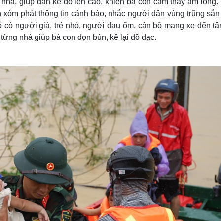
 nhà, giúp dân kê đồ lên cao, khiến bà con cảm thấy ấm lòng.
n xóm phát thông tin cảnh báo, nhắc người dân vùng trũng sẵn
ộ có người già, trẻ nhỏ, người đau ốm, cán bộ mang xe đến tậ
 từng nhà giúp bà con dọn bùn, kê lại đồ đạc.