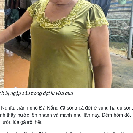
h bị ngập sâu trong đợt lũ vừa qua
uy Nghĩa, thành phố Đà Nẵng đã sống cả đời ở vùng hạ du sôn
Anh thấy nước lên nhanh và mạnh như lần này. Đêm hôm đó,
 ướt, lúa gà trôi hết.