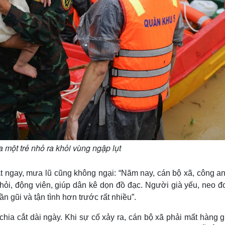
a một trẻ nhỏ ra khỏi vùng ngập lụt
ặt ngay, mưa lũ cũng không ngại: “Năm nay, cán bộ xã, công an
ỏi, động viên, giúp dân kê dọn đồ đạc. Người già yếu, neo đơ
 gũi và tận tình hơn trước rất nhiều”.
hia cắt dài ngày. Khi sự cố xảy ra, cán bộ xã phải mất hàng 