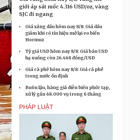
giới áp sát mốc 4.316 USD/oz, vàng
SJC đi ngang
Giá xăng dầu hôm nay 8/8: Giá dầu
giảm khi có tín hiệu mở lại eo biển
Hormuz
Tỷ giá USD hôm nay 8/8: Giá bán USD
hạ xuống còn 26.468 đồng/USD
Giá cà phê hôm nay 8/8: Giá cà phê
trong nước ổn định
Buôn lậu, hàng giả diễn biến phức tạp,
xử lý gần 68.000 vụ trong 6 tháng
PHÁP LUẬT