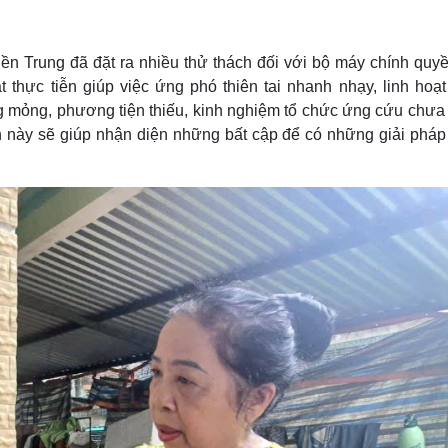
Lịch thi đấu bóng đá
Xe máy
Thế giới thể thao
Tư vấn
eSports
V
ền Trung đã đặt ra nhiều thử thách đối với bộ máy chính quyề
Hậu trường
thực tiễn giúp việc ứng phó thiên tai nhanh nhạy, linh hoạt
Văn hóa
Giải trí
D
ng mỏng, phương tiện thiếu, kinh nghiệm tổ chức ứng cứu chưa
ễn này sẽ giúp nhận diện những bất cập để có những giải pháp
Sân khấu - Điện ảnh
Nghệ sĩ
Văn học
Thời trang
Âm nhạc
Sao Việt
c
Di sản