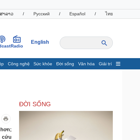
ສາລາວ
/
Русский
/
Español
/
ไทย
English
dcast
Radio
ệp
Công nghệ
Sức khỏe
Đời sống
Văn hóa
Giải trí
inh tế
Thị trường
ất động sản
Giá vàng
hởi nghiệp
Tiêu dùng
Tỷ giá
ĐỜI SỐNG
Chứng khoán
Giá cà phê
oanh nghiệp
Công nghệ
 hơn;
g cứu
hông tin doanh nghiệp
Sành điệu