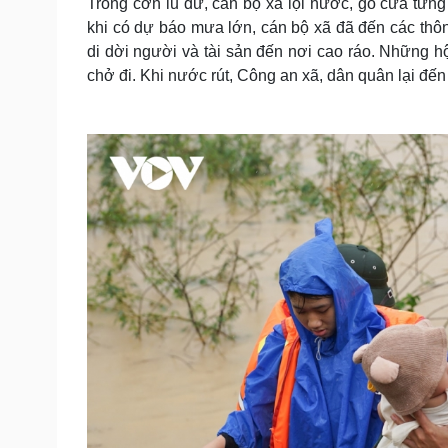
Trong cơn lũ dữ, cán bộ xã lội nước, gõ cửa từng
khi có dự báo mưa lớn, cán bộ xã đã đến các thô
di dời người và tài sản đến nơi cao ráo. Những h
chở đi. Khi nước rút, Công an xã, dân quân lại đến