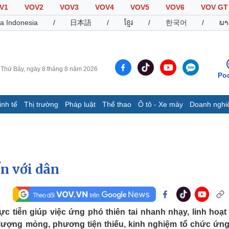
V1
VOV2
VOV3
VOV4
VOV5
VOV6
VOV GT
a Indonesia
/
日本語
/
ខ្មែរ
/
한국어
/
ພາ
Thứ Bảy, ngày 8 tháng 8 năm 2026
Po
inh tế
Thị trường
Pháp luật
Thể thao
Ô tô - Xe máy
Doanh nghi
Thế giới
Multimedia
K
Quan sát
Video
B
Cuộc sống đó đây
Ảnh
K
Hồ sơ
E-Magazine
n với dân
Infographic
Thể thao
Ô tô - Xe máy
D
c tiễn giúp việc ứng phó thiên tai nhanh nhạy, linh hoạt
 lượng mỏng, phương tiện thiếu, kinh nghiệm tổ chức ứn
Bóng đá
Ô tô
T