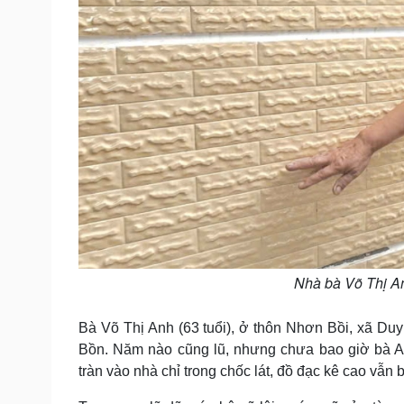
Nhà bà Võ Thị An
Bà Võ Thị Anh (63 tuổi), ở thôn Nhơn Bồi, xã D
Bồn. Năm nào cũng lũ, nhưng chưa bao giờ bà 
tràn vào nhà chỉ trong chốc lát, đồ đạc kê cao vẫn bị