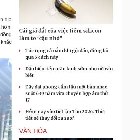
Doanh nghiệp 24h
Tin Công nghệ
Doanh nhân
Trải nghiệm
ì cộng đồng
Chuyển đổi số
n địa
 hơn;
Cái giá đắt của việc tiêm silicon
u lịch
Podcast
 đồng
làm to "cậu nhỏ"
 khắc
Tư vấn
Câu chuyện thời sự
Săn Tour
Đọc truyện đêm khuya
Tóc rụng cả nắm khi gội đầu, đừng bỏ
heck-in
Cửa sổ tình yêu
qua 5 cách này
Kể chuyện cho bé
Dấu hiệu tiền mãn kinh sớm phụ nữ cần
Hạt giống tâm hồn
biết
Cây đại phong cầm tấu một bản nhạc
suốt 639 năm vừa chuyển hợp âm thứ
17
Hôm nay vào tiết lập Thu 2026: Thời
tiết sẽ thay đổi ra sao?
VĂN HÓA