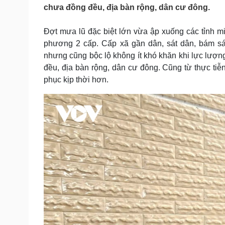
Tin nóng
Việt Nam
chưa đồng đều, địa bàn rộng, dân cư đông.
Tư vấn luật
Phân tích
Đợt mưa lũ đặc biệt lớn vừa ập xuống các tỉnh mi
phương 2 cấp. Cấp xã gần dân, sát dân, bám sát 
Sức khỏe
Đời sống
nhưng cũng bộc lộ không ít khó khăn khi lực lượ
đều, địa bàn rộng, dân cư đông. Cũng từ thực ti
Dinh dưỡng - món ngon
Nhà đẹp
Cây thuốc
Blog
phục kịp thời hơn.
Sản phụ khoa
Tình yêu - Gia đình
Nhi khoa
Nam khoa
Làm đẹp - giảm cân
Phòng mạch online
Ăn sạch sống khỏe
Cải chính