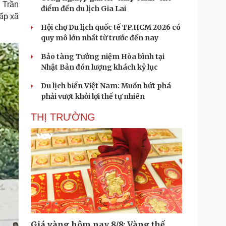
 Trần
điểm đến du lịch Gia Lai
ấp xã
Hội chợ Du lịch quốc tế TP.HCM 2026 có
quy mô lớn nhất từ trước đến nay
Bảo tàng Tưởng niệm Hòa bình tại
Nhật Bản đón lượng khách kỷ lục
Du lịch biển Việt Nam: Muốn bứt phá
phải vượt khỏi lợi thế tự nhiên
THỊ TRƯỜNG
Giá vàng hôm nay 8/8: Vàng thế