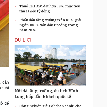
Thuế TP.HCM đạt hơn 58% mục tiêu
thu 1 triệu tỷ đồng
Phấn đấu tăng trưởng trên 10%, giải
ngân 100% vốn đầu tư công trong
năm 2026
DU LỊCH
, dân
n thì
Nối đà tăng trưởng, du lịch Vĩnh
Long hấp dẫn khách quốc tế
giờ để
Công nghiệp giải trí "chắp cánh" cho