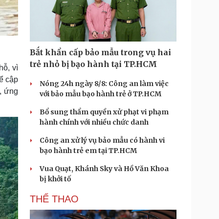
Bắt khẩn cấp bảo mẫu trong vụ hai
trẻ nhỏ bị bạo hành tại TP.HCM
hỗ, vì
ể cập
Nóng 24h ngày 8/8: Công an làm việc
, ứng
với bảo mẫu bạo hành trẻ ở TP.HCM
Bổ sung thẩm quyền xử phạt vi phạm
hành chính với nhiều chức danh
Công an xử lý vụ bảo mẫu có hành vi
bạo hành trẻ em tại TP.HCM
Vua Quạt, Khánh Sky và Hồ Văn Khoa
bị khởi tố
THỂ THAO