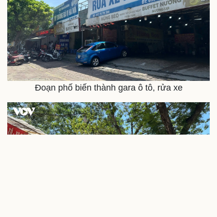
Đoạn phố biến thành gara ô tô, rửa xe
Sức khỏe
Đời sống
Dinh dưỡng - món ngon
Nhà đẹp
Cây thuốc
Blog
Sản phụ khoa
Tình yêu - Gia đình
Nhi khoa
Nam khoa
Làm đẹp - giảm cân