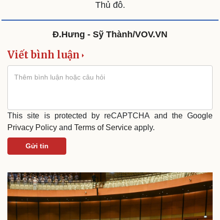
Thủ đô.
Đ.Hưng - Sỹ Thành/VOV.VN
Viết bình luận
This site is protected by reCAPTCHA and the Google
Privacy Policy
and
Terms of Service
apply.
Du lịch
Podcast
Tư vấn
Câu chuyện thời sự
Gửi tin
Săn Tour
Đọc truyện đêm khuya
check-in
Cửa sổ tình yêu
Kể chuyện cho bé
Hạt giống tâm hồn