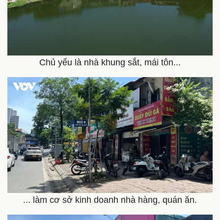
Bóng đá
Ô tô
Lịch thi đấu bóng đá
Xe máy
Thế giới thể thao
Tư vấn
eSports
Hậu trường
Chủ yếu là nhà khung sắt, mái tôn...
... làm cơ sở kinh doanh nhà hàng, quán ăn.