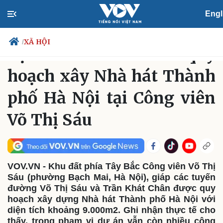
Engl
XÃ HỘI
Chủ Nhật, 06:16, 28/06/2026
XÃ HỘI
/
Cận cảnh khu đất quy
hoạch xây Nhà hát Thành
phố Hà Nội tại Công viên
Chính trị
Xã hội
Đảng
Tin 24h
Võ Thị Sáu
Tổ chức nhân sự
Dự báo thời tiết
Quốc hội
Giáo dục
Nhận diện sự thật
Dấu ấn VOV
Việc làm
Biển đảo
VOV.VN - Khu đất phía Tây Bắc Công viên Võ Thị
Sáu (phường Bạch Mai, Hà Nội), giáp các tuyến
đường Võ Thị Sáu và Trần Khát Chân được quy
hoạch xây dựng Nhà hát Thành phố Hà Nội với
diện tích khoảng 9.000m2. Ghi nhận thực tế cho
thấy, trong phạm vi dự án vẫn còn nhiều công