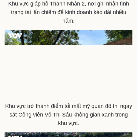
Khu vực giáp hồ Thanh Nhàn 2, nơi ghi nhận tình
Phòng mạch online
Ăn sạch sống khỏe
trạng tái lấn chiếm để kinh doanh kéo dài nhiều
năm.
Khu vực trở thành điểm tối mất mỹ quan đô thị ngay
sát Công viên Võ Thị Sáu không gian xanh trong
khu vực.