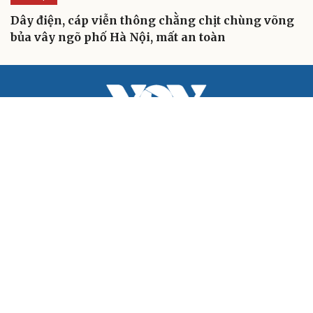
Dây điện, cáp viễn thông chằng chịt chùng võng
bủa vây ngõ phố Hà Nội, mất an toàn
BÁO ĐIỆN TỬ TIẾNG NÓI VIỆT NAM
Trụ sở: 37 Bà Triệu, phường Cửa Nam, Hà Nội
Điện thoại: 84-24-22105148, 84-24-39785691
Thư điện tử: baodientuvov@vov.vn
Liên hệ quảng cáo, phát hành: quangcao@vovnews.vn
Báo giá quảng cáo
Báo in
xuất bản thứ Năm hàng tuần
Tổng Biên tập: NGÔ THIỆU PHONG