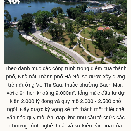
Văn hóa
Giải trí
Sân khấu - Điện ảnh
Nghệ sĩ
Văn học
Thời trang
Âm nhạc
Sao Việt
Di sản
Theo danh mục các công trình trọng điểm của thành
phố, Nhà hát Thành phố Hà Nội sẽ được xây dựng
trên đường Võ Thị Sáu, thuộc phường Bạch Mai,
với diện tích khoảng 9.000m², tổng mức đầu tư dự
kiến 2.000 tỷ đồng và quy mô 2.000 - 2.500 chỗ
ngồi. Đây được kỳ vọng sẽ trở thành một thiết chế
văn hóa quy mô lớn, đáp ứng nhu cầu tổ chức các
chương trình nghệ thuật và sự kiện văn hóa của