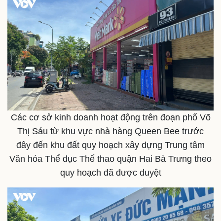
Doanh nghiệp
Công nghệ
Thông tin doanh nghiệp
Sành điệu
Doanh nghiệp 24h
Tin Công nghệ
Doanh nhân
Trải nghiệm
Các cơ sở kinh doanh hoạt động trên đoạn phố Võ
Vì cộng đồng
Chuyển đổi số
Thị Sáu từ khu vực nhà hàng Queen Bee trước
đây đến khu đất quy hoạch xây dựng Trung tâm
Văn hóa Thể dục Thể thao quận Hai Bà Trưng theo
quy hoạch đã được duyệt