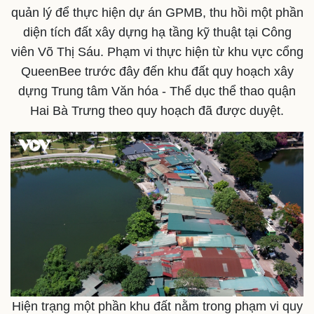
quản lý để thực hiện dự án GPMB, thu hồi một phần
diện tích đất xây dựng hạ tầng kỹ thuật tại Công
viên Võ Thị Sáu. Phạm vi thực hiện từ khu vực cổng
QueenBee trước đây đến khu đất quy hoạch xây
dựng Trung tâm Văn hóa - Thể dục thể thao quận
Hai Bà Trưng theo quy hoạch đã được duyệt.
Pháp luật
Quân sự - Quốc phòng
Vụ án
Vũ khí
Tin nóng
Việt Nam
Tư vấn luật
Phân tích
Hiện trạng một phần khu đất nằm trong phạm vi quy