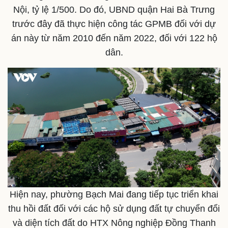
Nội, tỷ lệ 1/500. Do đó, UBND quận Hai Bà Trưng
trước đây đã thực hiện công tác GPMB đối với dự
án này từ năm 2010 đến năm 2022, đối với 122 hộ
dân.
Kinh tế
Thị trường
Bất động sản
Giá vàng
Khởi nghiệp
Tiêu dùng
Tỷ giá
Chứng khoán
Giá cà phê
Hiện nay, phường Bạch Mai đang tiếp tục triển khai
thu hồi đất đối với các hộ sử dụng đất tự chuyển đổi
và diện tích đất do HTX Nông nghiệp Đồng Thanh