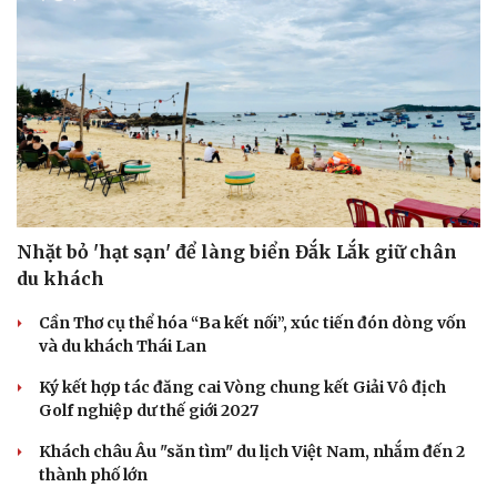
Sức khỏe
Đời sống
Dinh dưỡng - món ngon
Nhà đẹp
Cây thuốc
Blog
Sản phụ khoa
Tình yêu - Gia đình
Nhặt bỏ 'hạt sạn' để làng biển Đắk Lắk giữ chân
Nhi khoa
du khách
Nam khoa
Làm đẹp - giảm cân
Cần Thơ cụ thể hóa “Ba kết nối”, xúc tiến đón dòng vốn
Phòng mạch online
và du khách Thái Lan
Ăn sạch sống khỏe
Ký kết hợp tác đăng cai Vòng chung kết Giải Vô địch
Golf nghiệp dư thế giới 2027
Khách châu Âu "săn tìm" du lịch Việt Nam, nhắm đến 2
thành phố lớn