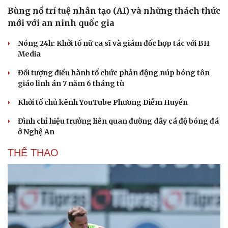
Bùng nổ trí tuệ nhân tạo (AI) và những thách thức
mới với an ninh quốc gia
Nóng 24h: Khởi tố nữ ca sĩ và giám đốc hợp tác với BH
Media
Đối tượng điều hành tổ chức phản động núp bóng tôn
giáo lĩnh án 7 năm 6 tháng tù
Khởi tố chủ kênh YouTube Phương Diễm Huyền
Đình chỉ hiệu trưởng liên quan đường dây cá độ bóng đá
ở Nghệ An
Văn hóa
Giải trí
THỂ THAO
Sân khấu - Điện ảnh
Nghệ sĩ
Văn học
Thời trang
Âm nhạc
Sao Việt
Di sản