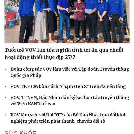
Tuổi trẻ VOV lan tỏa nghĩa tình tri ân qua chuỗi
hoạt động thiết thực dịp 27/7
Đoàn công tác VOV làm việc với Tập đoàn Truyền thông
Quốc gia Pháp
VOV TP.HCM bàn cách "chạm Gen Z" trên đa nền tảng
VOV, TTXVN, Báo Nhân dân ký kết hợp tác truyền thông
với Viện KSND tối cao
VOV làm việc với Đài RTP của Bồ Đào Nha, trao đổi kinh
nghiệm phát triển phát thanh, chuyển đổi số
Cải chính
SỨC KHỎE