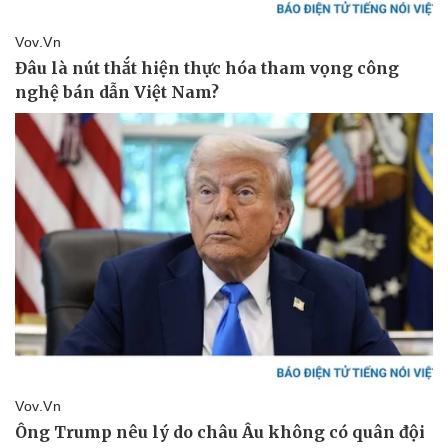
Vụ án
Vũ khí
Tin nóng
Việt Nam
Tư vấn luật
Phân tích