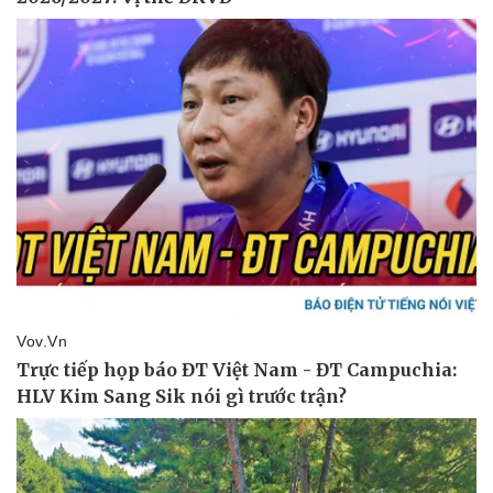
Thể thao
Ô tô - Xe máy
Bóng đá
Ô tô
Lịch thi đấu bóng đá
Xe máy
Thế giới thể thao
Tư vấn
eSports
Hậu trường