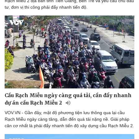
Rạch Miễu 2 địa bàn tỉnh Tiền Giang, Bến Tre và yêu cầu chủ đầu
tư, đơn vị thi công phải đẩy nhanh tiến độ.
Cầu Rạch Miễu ngày càng quá tải, cần đẩy nhanh
dự án cầu Rạch Miễu 2
VOV.VN - Gần đây, mật độ phương tiện lưu thông qua lại cầu
Rạch Miễu ngày càng tăng, dẫn đến quá tải nặng nề. Giải pháp
Du lịch
Podcast
căn cơ nhất là phải đẩy nhanh tiến độ xây dựng cầu Rạch Miễu 2.
Tư vấn
Câu chuyện thời sự
Săn Tour
Đọc truyện đêm khuya