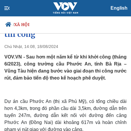
English
Cầu Phước An nối Bà Rịa – Vũng
Tàu với Đồng Nai được gấp rút
XÃ HỘI
/
thi công
Chủ Nhật, 14:08, 18/08/2024
Chính trị
Xã hội
VOV.VN - Sau hơn một năm kể từ khi khởi công (tháng
Đảng
Tin 24h
6/2023), công trường cầu Phước An, tỉnh Bà Rịa –
Tổ chức nhân sự
Dự báo thời tiết
Vũng Tàu hiện đang bước vào giai đoạn thi công nước
Quốc hội
Giáo dục
rút, đảm bảo tiến độ theo kế hoạch phê duyệt.
Nhận diện sự thật
Dấu ấn VOV
Việc làm
Biển đảo
Dự án cầu Phước An (thị xã Phú Mỹ), có tổng chiều dài
hơn 4,3km, trong đó phần cầu dài 3,5km, đường dẫn trên
tuyến 247m, đường dẫn kết nối với đường đến cảng
Phước An (Đồng Nai) dài khoảng 617m và hoàn chỉnh
phạm vi nút giao với đường vào cảng.