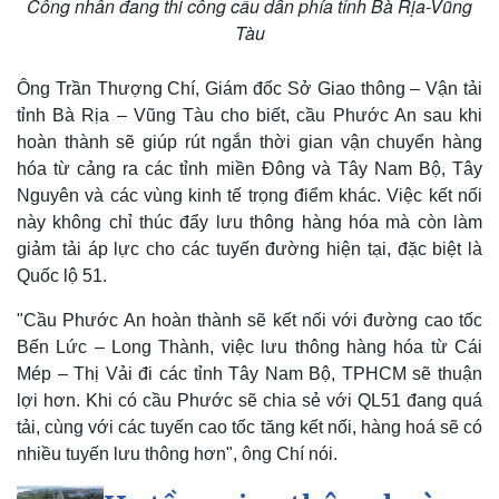
Công nhân đang thi công cầu dẫn phía tỉnh Bà Rịa-Vũng
Tàu
Ông Trần Thượng Chí, Giám đốc Sở Giao thông – Vận tải
tỉnh Bà Rịa – Vũng Tàu cho biết, cầu Phước An sau khi
hoàn thành sẽ giúp rút ngắn thời gian vận chuyển hàng
Kinh tế
Thị trường
hóa từ cảng ra các tỉnh miền Đông và Tây Nam Bộ, Tây
Bất động sản
Giá vàng
Nguyên và các vùng kinh tế trọng điểm khác. Việc kết nối
Khởi nghiệp
Tiêu dùng
này không chỉ thúc đẩy lưu thông hàng hóa mà còn làm
Tỷ giá
Chứng khoán
giảm tải áp lực cho các tuyến đường hiện tại, đặc biệt là
Giá cà phê
Quốc lộ 51.
"Cầu Phước An hoàn thành sẽ kết nối với đường cao tốc
Bến Lức – Long Thành, việc lưu thông hàng hóa từ Cái
Mép – Thị Vải đi các tỉnh Tây Nam Bộ, TPHCM sẽ thuận
lợi hơn. Khi có cầu Phước sẽ chia sẻ với QL51 đang quá
tải, cùng với các tuyến cao tốc tăng kết nối, hàng hoá sẽ có
nhiều tuyến lưu thông hơn", ông Chí nói.