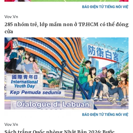
Cây thuốc
Blog
Sản phụ khoa
Tình yêu - Gia đình
Nhi khoa
Nam khoa
Làm đẹp - giảm cân
Phòng mạch online
Ăn sạch sống khỏe