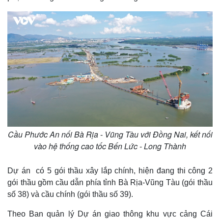
Cầu Phước An nối Bà Rịa - Vũng Tàu với Đồng Nai, kết nối
vào hệ thống cao tốc Bến Lức - Long Thành
Dự án có 5 gói thầu xây lắp chính, hiện đang thi công 2
gói thầu gồm cầu dẫn phía tỉnh Bà Rịa-Vũng Tàu (gói thầu
số 38) và cầu chính (gói thầu số 39).
Thế giới
Multimedia
Quan sát
Video
Theo Ban quản lý Dự án giao thông khu vực cảng Cái