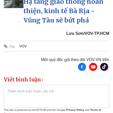
Hạ tầng giao thông hoàn
thiện, kinh tế Bà Rịa -
Vũng Tàu sẽ bứt phá
Lưu Sơn/VOV-TP.HCM
Tag:
VOV
Mời quý độc giả theo dõi VOV.VN trên
Viết bình luận
Pháp luật
Quân sự - Quốc phòng
Vụ án
Vũ khí
Tin nóng
Việt Nam
Tư vấn luật
Phân tích
This site is protected by reCAPTCHA and the Google
Privacy Policy
and
Terms of