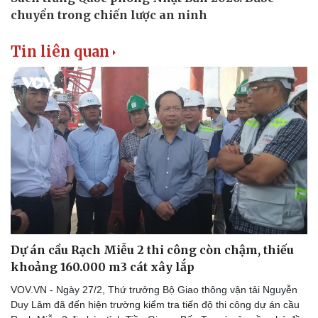
Tin liên quan
Văn hóa
Giải trí
Sân khấu - Điện ảnh
Nghệ sĩ
Văn học
Thời trang
Âm nhạc
Sao Việt
Di sản
Dự án cầu Rạch Miễu 2 thi công còn chậm, thiếu
khoảng 160.000 m3 cát xây lắp
VOV.VN - Ngày 27/2, Thứ trưởng Bộ Giao thông vận tải Nguyễn
Duy Lâm đã đến hiện trường kiểm tra tiến độ thi công dự án cầu