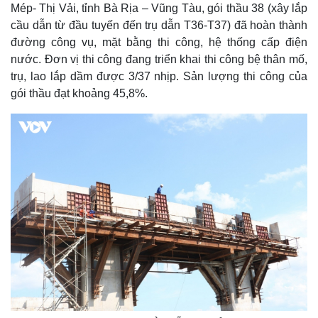
Cuộc sống đó đây
Ảnh
Mép- Thị Vải, tỉnh Bà Rịa – Vũng Tàu, gói thầu 38 (xây lắp
Hồ sơ
E-Magazine
cầu dẫn từ đầu tuyến đến trụ dẫn T36-T37) đã hoàn thành
Infographic
đường công vụ, mặt bằng thi công, hệ thống cấp điện
nước. Đơn vị thi công đang triển khai thi công bệ thân mố,
trụ, lao lắp dầm được 3/37 nhịp. Sản lượng thi công của
gói thầu đạt khoảng 45,8%.