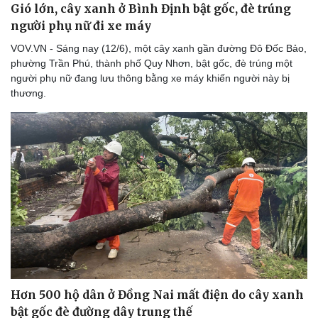
Gió lớn, cây xanh ở Bình Định bật gốc, đè trúng
Thể thao
Ô tô - Xe máy
người phụ nữ đi xe máy
Bóng đá
Ô tô
Lịch thi đấu bóng đá
Xe máy
VOV.VN - Sáng nay (12/6), một cây xanh gần đường Đô Đốc Bảo,
Thế giới thể thao
Tư vấn
phường Trần Phú, thành phố Quy Nhơn, bật gốc, đè trúng một
eSports
người phụ nữ đang lưu thông bằng xe máy khiến người này bị
Hậu trường
thương.
Hơn 500 hộ dân ở Đồng Nai mất điện do cây xanh
bật gốc đè đường dây trung thế