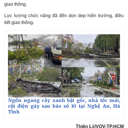
giao thông.
Lực lượng chức năng đã đến dọn dẹp hiện trường, điều
tiết giao thông.
Thế giới
Multimedia
Quan sát
Video
Cuộc sống đó đây
Ảnh
Ngổn ngang cây xanh bật gốc, nhà tốc mái,
Hồ sơ
E-Magazine
cột điện gãy sau bão số 10 tại Nghệ An, Hà
Infographic
Tĩnh
Thiên Lý/VOV-TP.HCM