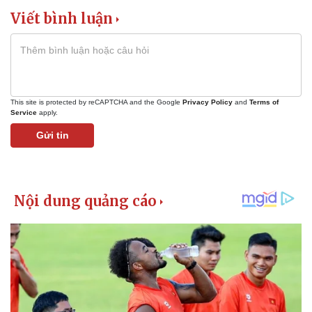
Viết bình luận
This site is protected by reCAPTCHA and the Google
Privacy Policy
and
Terms of
Service
apply.
Gửi tin
Kinh tế
Thị trường
Bất động sản
Giá vàng
Khởi nghiệp
Tiêu dùng
Tỷ giá
Chứng khoán