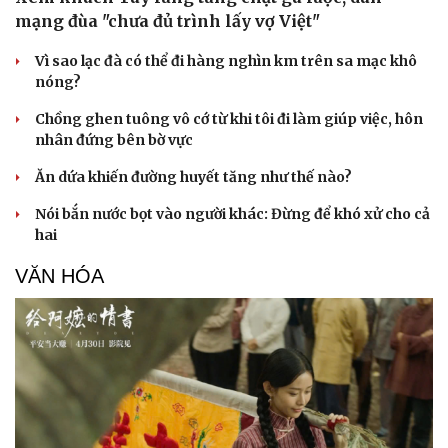
mạng đùa "chưa đủ trình lấy vợ Việt"
Vì sao lạc đà có thể đi hàng nghìn km trên sa mạc khô
nóng?
Doanh nghiệp
Công nghệ
Thông tin doanh nghiệp
Sành điệu
Chồng ghen tuông vô cớ từ khi tôi đi làm giúp việc, hôn
Doanh nghiệp 24h
Tin Công nghệ
nhân đứng bên bờ vực
Doanh nhân
Trải nghiệm
Ăn dứa khiến đường huyết tăng như thế nào?
Vì cộng đồng
Chuyển đổi số
Nói bắn nước bọt vào người khác: Đừng để khó xử cho cả
hai
VĂN HÓA