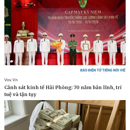
Vụ án
Vũ khí
Tin nóng
Việt Nam
Tư vấn luật
Phân tích