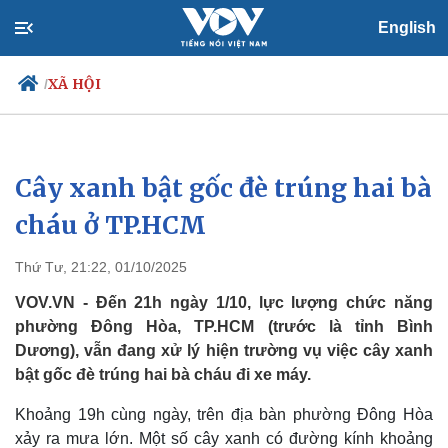
English
XÃ HỘI
/
Cây xanh bật gốc đè trúng hai bà
Chính trị
Xã hội
Đảng
Tin 24h
cháu ở TP.HCM
Tổ chức nhân sự
Dự báo thời tiết
Quốc hội
Giáo dục
Thứ Tư, 21:22, 01/10/2025
Nhận diện sự thật
Dấu ấn VOV
Việc làm
VOV.VN - Đến 21h ngày 1/10, lực lượng chức năng
Biển đảo
phường Đông Hòa, TP.HCM (trước là tỉnh Bình
Dương), vẫn đang xử lý hiện trường vụ việc cây xanh
bật gốc đè trúng hai bà cháu đi xe máy.
Khoảng 19h cùng ngày, trên địa bàn phường Đông Hòa
xảy ra mưa lớn. Một số cây xanh có đường kính khoảng