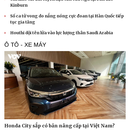
Kinburn
Số ca tử vong do nắng nóng cực đoan tại Hàn Quốc tiếp
tục gia tăng
Houthi dội tên lửa vào lực lượng thân Saudi Arabia
Ô TÔ - XE MÁY
Du lịch
Podcast
Tư vấn
Câu chuyện thời sự
Săn Tour
Đọc truyện đêm khuya
check-in
Cửa sổ tình yêu
Honda City sắp có bản nâng cấp tại Việt Nam?
Kể chuyện cho bé