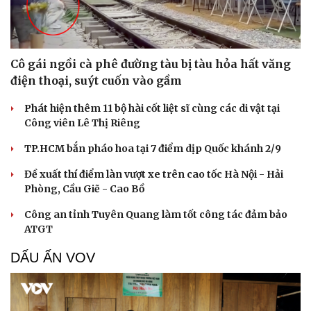
Cô gái ngồi cà phê đường tàu bị tàu hỏa hất văng
điện thoại, suýt cuốn vào gầm
Phát hiện thêm 11 bộ hài cốt liệt sĩ cùng các di vật tại
Công viên Lê Thị Riêng
TP.HCM bắn pháo hoa tại 7 điểm dịp Quốc khánh 2/9
Đề xuất thí điểm làn vượt xe trên cao tốc Hà Nội - Hải
Phòng, Cầu Giẽ - Cao Bồ
Công an tỉnh Tuyên Quang làm tốt công tác đảm bảo
ATGT
DẤU ẤN VOV