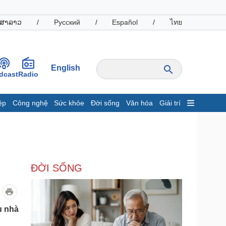
ສາລາວ
/
Русский
/
Español
/
ไทย
English
dcast
Radio
ệp
Công nghệ
Sức khỏe
Đời sống
Văn hóa
Giải trí
inh tế
Thị trường
ất động sản
Giá vàng
hởi nghiệp
Tiêu dùng
Tỷ giá
ĐỜI SỐNG
Chứng khoán
Giá cà phê
oanh nghiệp
Công nghệ
u nhà
hông tin doanh nghiệp
Sành điệu