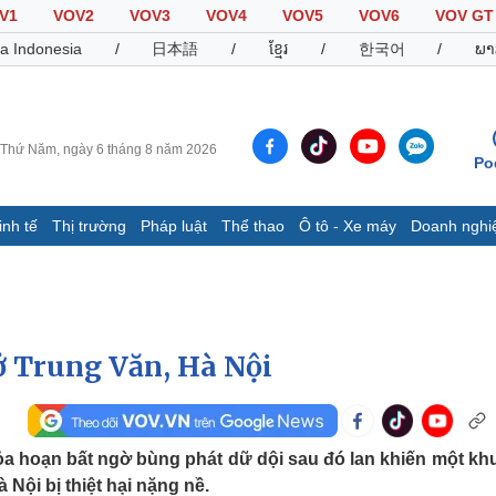
V1
VOV2
VOV3
VOV4
VOV5
VOV6
VOV GT
a Indonesia
/
日本語
/
ខ្មែរ
/
한국어
/
ພາ
Thứ Năm, ngày 6 tháng 8 năm 2026
Po
inh tế
Thị trường
Pháp luật
Thể thao
Ô tô - Xe máy
Doanh nghi
Thế giới
Multimedia
K
Quan sát
Video
B
Cuộc sống đó đây
Ảnh
K
Hồ sơ
E-Magazine
 ở Trung Văn, Hà Nội
Infographic
Thể thao
Ô tô - Xe máy
D
a hoạn bất ngờ bùng phát dữ dội sau đó lan khiến một kh
Nội bị thiệt hại nặng nề.
Bóng đá
Ô tô
T