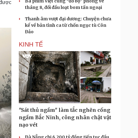
Ba phim Việt cùng “đổ bộ” phòng vé
 được
tháng 8, đối đầu loạt bom tấn ngoại
Thanh âm vượt đại dương: Chuyện chưa
kể về bản tình ca từ chốn ngục tù Côn
Đảo
KINH TẾ
"Sát thủ ngầm" làm tắc nghẽn cống
ngầm Bắc Ninh, công nhân chật vật
nạo vét
Đà Nẵng chi 6.200 tỷ đồng tiếp tục đầu