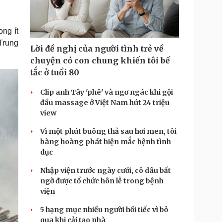
Doanh nghiệp 24h
Tin Công nghệ
Doanh nhân
Trải nghiệm
ì cộng đồng
Chuyển đổi số
ong ít
Trung
Lời đề nghị của người tình trẻ về
u lịch
Podcast
chuyện có con chung khiến tôi bế
Tư vấn
Câu chuyện thời sự
tắc ở tuổi 80
Săn Tour
Đọc truyện đêm khuya
heck-in
Cửa sổ tình yêu
Clip anh Tây 'phê' và ngơ ngác khi gội
Kể chuyện cho bé
đầu massage ở Việt Nam hút 24 triệu
Hạt giống tâm hồn
view
Vì một phút buông thả sau hơi men, tôi
bàng hoàng phát hiện mắc bệnh tình
dục
Nhập viện trước ngày cưới, cô dâu bất
ngờ được tổ chức hôn lễ trong bệnh
viện
5 hạng mục nhiều người hối tiếc vì bỏ
qua khi cải tạo nhà