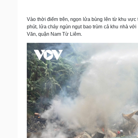
Tin nóng
Việt Nam
Tư vấn luật
Phân tích
Vào thời điểm trên, ngọn lửa bùng lên từ khu vực t
phút, lửa cháy ngùn ngụt bao trùm cả khu nhà vớ
Sức khỏe
Đời sống
Văn, quận Nam Từ Liêm.
Dinh dưỡng - món ngon
Nhà đẹp
Cây thuốc
Blog
Sản phụ khoa
Tình yêu - Gia đình
Nhi khoa
Nam khoa
Làm đẹp - giảm cân
Phòng mạch online
Ăn sạch sống khỏe
Cải chính