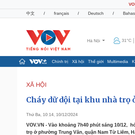
VO
中文
/
français
/
Deutsch
/
Bahas
31°C
Hà Nội
Chính trị
Xã hội
Thế giới
Multimedia
K
Chính trị
Xã hội
Đảng
Tin 24h
XÃ HỘI
Tổ chức nhân sự
Dự báo thời tiết
Quốc hội
Giáo dục
Cháy dữ dội tại khu nhà trọ
Nhận diện sự thật
Dấu ấn VOV
Việc làm
Biển đảo
Thứ Ba, 10:14, 10/12/2024
Pháp luật
Quân sự - Quốc phòng
VOV.VN - Vào khoảng 7h40 phút sáng 10/12, hỏ
trọ ở phường Trung Văn, quận Nam Từ Liêm, Hà 
Vụ án
Vũ khí