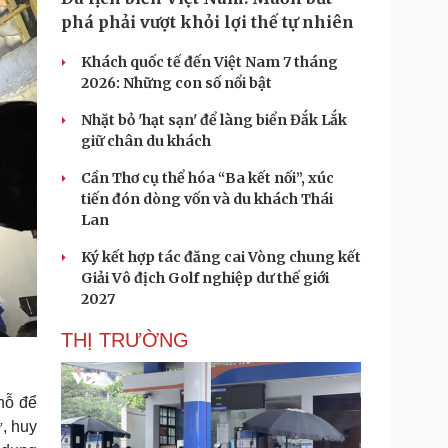
phá phải vượt khỏi lợi thế tự nhiên
Khách quốc tế đến Việt Nam 7 tháng
2026: Những con số nổi bật
Nhặt bỏ 'hạt sạn' để làng biển Đắk Lắk
giữ chân du khách
Cần Thơ cụ thể hóa “Ba kết nối”, xúc
tiến đón dòng vốn và du khách Thái
Lan
Ký kết hợp tác đăng cai Vòng chung kết
Giải Vô địch Golf nghiệp dư thế giới
2027
THỊ TRƯỜNG
chỗ để
ự, huy