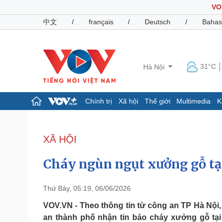
VO
中文
/
français
/
Deutsch
/
Bahas
31°C
Hà Nội
Chính trị
Xã hội
Thế giới
Multimedia
K
Chính trị
Xã hội
Đảng
Tin 24h
XÃ HỘI
Tổ chức nhân sự
Dự báo thời tiết
Quốc hội
Giáo dục
Cháy ngùn ngụt xưởng gỗ tại
Nhận diện sự thật
Dấu ấn VOV
Việc làm
Biển đảo
Thứ Bảy, 05:19, 06/06/2026
Pháp luật
Quân sự - Quốc phòng
VOV.VN - Theo thông tin từ công an TP Hà Nội,
an thành phố nhận tin báo cháy xưởng gỗ tạ
Vụ án
Vũ khí