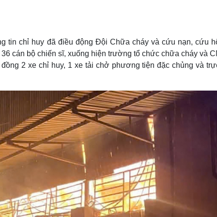
Lịch thi đấu bóng đá
Xe máy
Thế giới thể thao
Tư vấn
eSports
V
Hậu trường
ông tin chỉ huy đã điều động Đội Chữa cháy và cứu nạn, cứu h
Văn hóa
Giải trí
D
g 36 cán bộ chiến sĩ, xuống hiện trường tổ chức chữa cháy và 
 2 xe chỉ huy, 1 xe tải chở phương tiện đặc chủng và trực
Sân khấu - Điện ảnh
Nghệ sĩ
Văn học
Thời trang
Âm nhạc
Sao Việt
c
Di sản