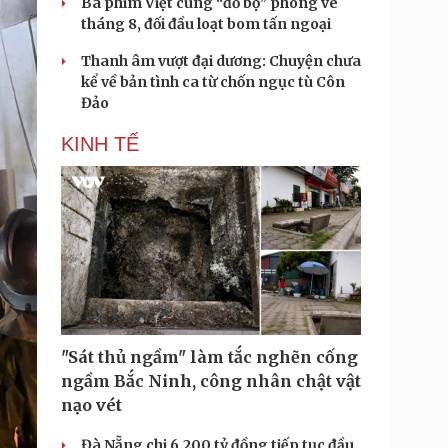
Ba phim Việt cùng “đổ bộ” phòng vé
tháng 8, đối đầu loạt bom tấn ngoại
Thanh âm vượt đại dương: Chuyện chưa
kể về bản tình ca từ chốn ngục tù Côn
Đảo
KINH TẾ
"Sát thủ ngầm" làm tắc nghẽn cống
ngầm Bắc Ninh, công nhân chật vật
nạo vét
Đà Nẵng chi 6.200 tỷ đồng tiếp tục đầu