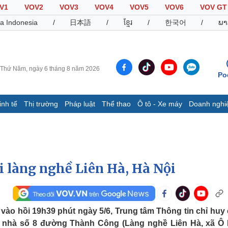
V1
VOV2
VOV3
VOV4
VOV5
VOV6
VOV GT
a Indonesia
/
日本語
/
ខ្មែរ
/
한국어
/
ພາ
Thứ Năm, ngày 6 tháng 8 năm 2026
Po
inh tế
Thị trường
Pháp luật
Thể thao
Ô tô - Xe máy
Doanh nghi
Thế giới
Multimedia
K
Quan sát
Video
B
Cuộc sống đó đây
Ảnh
K
Hồ sơ
E-Magazine
 làng nghề Liên Hà, Hà Nội
Infographic
Thể thao
Ô tô - Xe máy
D
 vào hồi 19h39 phút ngày 5/6, Trung tâm Thông tin chỉ huy
i nhà số 8 đường Thành Công (Làng nghề Liên Hà, xã Ô 
Bóng đá
Ô tô
T