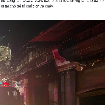
 trợ công tác CC&CNCH, đặc biệt là lực lượng tại chỗ đã sử
ị tại chỗ để tổ chức chữa cháy.