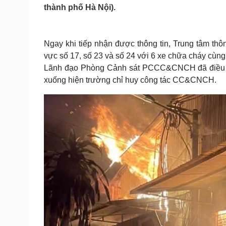
Tin nóng
Việt Nam
thành phố Hà Nội).
Tư vấn luật
Phân tích
Ngay khi tiếp nhận được thông tin, Trung tâm th
Sức khỏe
Đời sống
vực số 17, số 23 và số 24 với 6 xe chữa cháy cùn
Lãnh đạo Phòng Cảnh sát PCCC&CNCH đã điều đồng
Dinh dưỡng - món ngon
Nhà đẹp
Cây thuốc
Blog
xuống hiện trường chỉ huy công tác CC&CNCH.
Sản phụ khoa
Tình yêu - Gia đình
Nhi khoa
Nam khoa
Làm đẹp - giảm cân
Phòng mạch online
Ăn sạch sống khỏe
Cải chính