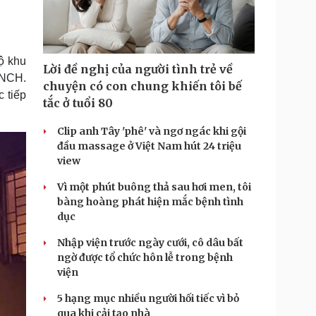
Doanh nghiệp 24h
Tin Công nghệ
Doanh nhân
Trải nghiệm
ì cộng đồng
Chuyển đổi số
ộ khu
Lời đề nghị của người tình trẻ về
u lịch
Podcast
CNCH.
chuyện có con chung khiến tôi bế
 tiếp
Tư vấn
Câu chuyện thời sự
tắc ở tuổi 80
Săn Tour
Đọc truyện đêm khuya
heck-in
Cửa sổ tình yêu
Clip anh Tây 'phê' và ngơ ngác khi gội
Kể chuyện cho bé
đầu massage ở Việt Nam hút 24 triệu
Hạt giống tâm hồn
view
Vì một phút buông thả sau hơi men, tôi
bàng hoàng phát hiện mắc bệnh tình
dục
Nhập viện trước ngày cưới, cô dâu bất
ngờ được tổ chức hôn lễ trong bệnh
viện
5 hạng mục nhiều người hối tiếc vì bỏ
qua khi cải tạo nhà