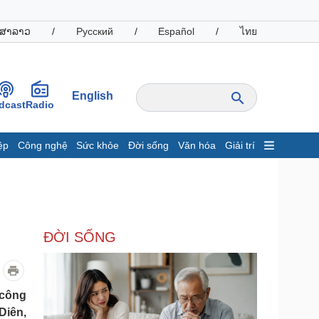
ສາລາວ
/
Русский
/
Español
/
ไทย
English
dcast
Radio
ệp
Công nghệ
Sức khỏe
Đời sống
Văn hóa
Giải trí
inh tế
Thị trường
ất động sản
Giá vàng
hởi nghiệp
Tiêu dùng
Tỷ giá
ĐỜI SỐNG
Chứng khoán
Giá cà phê
oanh nghiệp
Công nghệ
 công
Diên,
hông tin doanh nghiệp
Sành điệu