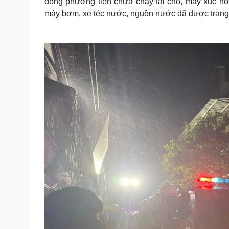
động phương tiện chữa cháy tại chỗ, máy xúc hỗ
máy bơm, xe téc nước, nguồn nước đã được trang b