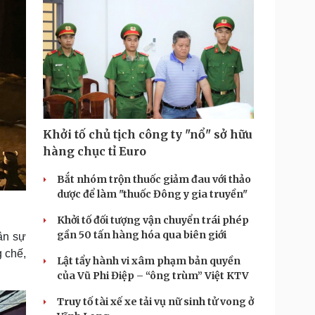
Khởi tố chủ tịch công ty "nổ" sở hữu
hàng chục tỉ Euro
Bắt nhóm trộn thuốc giảm đau với thảo
dược để làm "thuốc Đông y gia truyền"
Khởi tố đối tượng vận chuyển trái phép
gần 50 tấn hàng hóa qua biên giới
ân sự
 chế,
Lật tẩy hành vi xâm phạm bản quyền
của Vũ Phi Điệp – “ông trùm” Việt KTV
Truy tố tài xế xe tải vụ nữ sinh tử vong ở