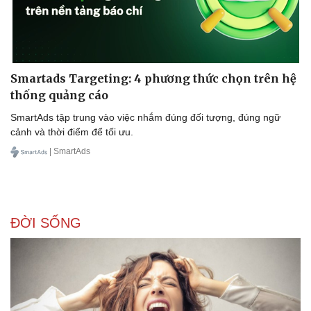
Smartads Targeting: 4 phương thức chọn trên hệ
thống quảng cáo
Sức khỏe
Đời sống
SmartAds tập trung vào việc nhắm đúng đối tượng, đúng ngữ
Dinh dưỡng - món ngon
Nhà đẹp
cảnh và thời điểm để tối ưu.
Cây thuốc
Blog
| SmartAds
Sản phụ khoa
Tình yêu - Gia đình
Nhi khoa
Nam khoa
Làm đẹp - giảm cân
Phòng mạch online
ĐỜI SỐNG
Ăn sạch sống khỏe