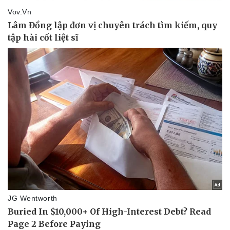
Thể thao
Ô tô - Xe máy
Bóng đá
Ô tô
Lịch thi đấu bóng đá
Xe máy
Thế giới thể thao
Tư vấn
eSports
Hậu trường