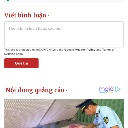
Vụ án
Vũ khí
Tin nóng
Việt Nam
Tư vấn luật
Phân tích
Viết bình luận
This site is protected by reCAPTCHA and the Google
Privacy Policy
and
Terms of
Service
apply.
Gửi tin