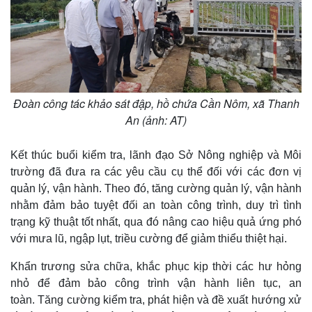
Đoàn công tác khảo sát đập, hồ chứa Cần Nôm, xã Thanh
An (ảnh: AT)
Kết thúc buổi kiểm tra, lãnh đạo Sở Nông nghiệp và Môi
trường đã đưa ra các yêu cầu cụ thể đối với các đơn vị
quản lý, vận hành. Theo đó, tăng cường quản lý, vận hành
nhằm đảm bảo tuyệt đối an toàn công trình, duy trì tình
trạng kỹ thuật tốt nhất, qua đó nâng cao hiệu quả ứng phó
với mưa lũ, ngập lụt, triều cường để giảm thiểu thiệt hại.
Kinh tế
Thị trường
Bất động sản
Giá vàng
Khẩn trương sửa chữa, khắc phục kịp thời các hư hỏng
Khởi nghiệp
Tiêu dùng
nhỏ để đảm bảo công trình vận hành liên tục, an
Tỷ giá
toàn. Tăng cường kiểm tra, phát hiện và đề xuất hướng xử
Chứng khoán