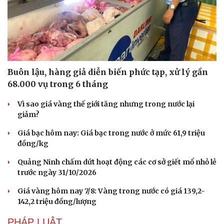
Buôn lậu, hàng giả diễn biến phức tạp, xử lý gần
68.000 vụ trong 6 tháng
Vì sao giá vàng thế giới tăng nhưng trong nước lại
giảm?
Giá bạc hôm nay: Giá bạc trong nước ở mức 61,9 triệu
đồng/kg
Quảng Ninh chấm dứt hoạt động các cơ sở giết mổ nhỏ lẻ
trước ngày 31/10/2026
Du lịch
Podcast
Tư vấn
Câu chuyện thời sự
Giá vàng hôm nay 7/8: Vàng trong nước có giá 139,2-
Săn Tour
Đọc truyện đêm khuya
142,2 triệu đồng/lượng
check-in
Cửa sổ tình yêu
PHÁP LUẬT
Kể chuyện cho bé