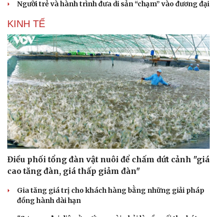
Người trẻ và hành trình đưa di sản “chạm” vào đương đại
KINH TẾ
Văn hóa
Giải trí
Sân khấu - Điện ảnh
Nghệ sĩ
Điều phối tổng đàn vật nuôi để chấm dứt cảnh "giá
Văn học
Thời trang
cao tăng đàn, giá thấp giảm đàn"
Âm nhạc
Sao Việt
Di sản
Gia tăng giá trị cho khách hàng bằng những giải pháp
đồng hành dài hạn