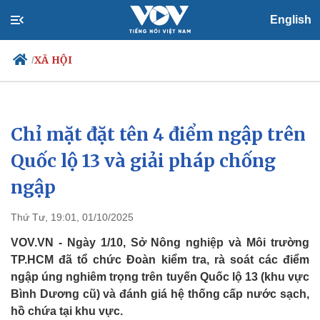
English
XÃ HỘI
/
Chỉ mặt đặt tên 4 điểm ngập trên
Chính trị
Xã hội
Đảng
Tin 24h
Quốc lộ 13 và giải pháp chống
Tổ chức nhân sự
Dự báo thời tiết
ngập
Quốc hội
Giáo dục
Nhận diện sự thật
Dấu ấn VOV
Việc làm
Thứ Tư, 19:01, 01/10/2025
Biển đảo
VOV.VN - Ngày 1/10, Sở Nông nghiệp và Môi trường
TP.HCM đã tổ chức Đoàn kiểm tra, rà soát các điểm
ngập úng nghiêm trọng trên tuyến Quốc lộ 13 (khu vực
Bình Dương cũ) và đánh giá hệ thống cấp nước sạch,
hồ chứa tại khu vực.