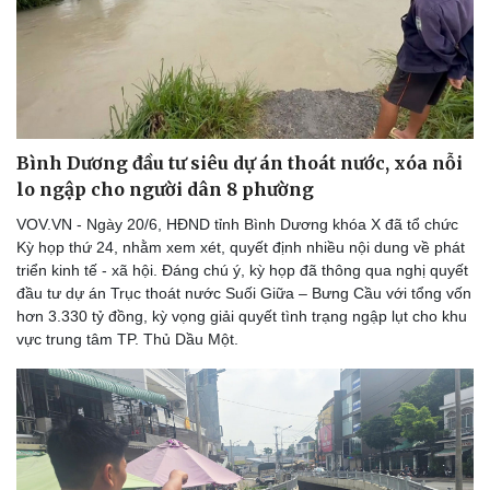
Doanh nghiệp
Công nghệ
Thông tin doanh nghiệp
Sành điệu
Doanh nghiệp 24h
Tin Công nghệ
Bình Dương đầu tư siêu dự án thoát nước, xóa nỗi
Doanh nhân
Trải nghiệm
lo ngập cho người dân 8 phường
Vì cộng đồng
Chuyển đổi số
VOV.VN - Ngày 20/6, HĐND tỉnh Bình Dương khóa X đã tổ chức
Kỳ họp thứ 24, nhằm xem xét, quyết định nhiều nội dung về phát
triển kinh tế - xã hội. Đáng chú ý, kỳ họp đã thông qua nghị quyết
đầu tư dự án Trục thoát nước Suối Giữa – Bưng Cầu với tổng vốn
hơn 3.330 tỷ đồng, kỳ vọng giải quyết tình trạng ngập lụt cho khu
vực trung tâm TP. Thủ Dầu Một.