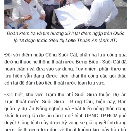
Đoàn kiểm tra và tìm hướng xử lí tại điểm ngập trên Quốc
lộ 13 đoạn trước Siêu thị Lotte Thuận An (ảnh: AT)
Đối với điểm ngập Cống Suối Cát, phần hạ lưu cống qua
đường thuộc hệ thống thoát nước Bưng Biệp - Suối Cát đã
hoàn thành và đưa vào sử dụng. Tuy nhiên, phần thượng
lưu hiện vẫn đang được triển khai thi công các gói thầu
còn lại để đảm bảo tiêu thoát nước toàn lưu vực.
Thế giới
Multimedia
Quan sát
Video
Đặc biệt, khu vực Trạm thu phí Suối Giữa thuộc Dự án
Cuộc sống đó đây
Ảnh
Trục thoát nước Suối Giữa - Bưng Cầu, hiện nay, Ban
Hồ sơ
E-Magazine
quản lý dự án Nông nghiệp và Phát triển nông thôn đang
Infographic
khẩn trương lập dự án đầu tư để trình UBND TP.HCM phê
duyệt. Công trình này được kỳ vọng sẽ giải quyết tình trạng
nước từ thượng lưu dồn về thoát không kịp, gây tràn bờ