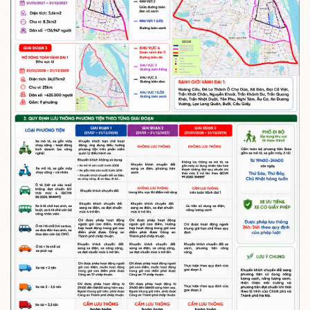
Tư vấn luật
Phân tích
Thể thao
Ô tô - Xe máy
Bóng đá
Ô tô
Lịch thi đấu bóng đá
Xe máy
Thế giới thể thao
Tư vấn
eSports
Hậu trường
Doanh nghiệp
Công nghệ
Thông tin doanh nghiệp
Sành điệu
Doanh nghiệp 24h
Tin Công nghệ
Doanh nhân
Trải nghiệm
Vì cộng đồng
Chuyển đổi số