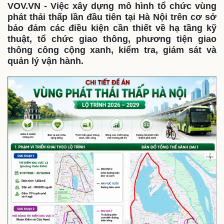
VOV.VN - Việc xây dựng mô hình tổ chức vùng
Thế giới
Multimedia
phát thải thấp lần đầu tiên tại Hà Nội trên cơ sở
Quan sát
Video
bảo đảm các điều kiện cần thiết về hạ tầng kỹ
Cuộc sống đó đây
Ảnh
thuật, tổ chức giao thông, phương tiện giao
Hồ sơ
E-Magazine
thông công cộng xanh, kiểm tra, giám sát và
Infographic
quản lý vận hành.
Kinh tế
Thị trường
Bất động sản
Giá vàng
Khởi nghiệp
Tiêu dùng
Tỷ giá
Chứng khoán
Giá cà phê
Pháp luật
Quân sự - Quốc phòng
Vụ án
Vũ khí
Tin nóng
Việt Nam