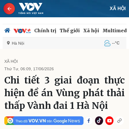
XÃ HỘI
Chính trị
Thế giới
Xã hội
Multimedi
--°C
Hà Nội
XÃ HỘI
Thứ Tư, 06:09, 17/06/2026
Chính trị
Xã hội
Chi tiết 3 giai đoạn thực
Đảng
Tin 24h
Tổ chức nhân sự
Dự báo thời tiết
hiện đề án Vùng phát thải
Quốc hội
Giáo dục
Nhận diện sự thật
Dấu ấn VOV
thấp Vành đai 1 Hà Nội
Việc làm
Biển đảo