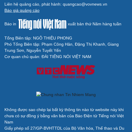
Liên hệ quảng cáo, phát hành: quangcao@vovnews.vn
Du lịch
Podcast
Báo giá quảng cáo
Tư vấn
Câu chuyện thời sự
Săn Tour
Đọc truyện đêm khuya
Báo in
xuất bản thứ Năm hàng tuần
check-in
Cửa sổ tình yêu
Kể chuyện cho bé
Tổng Biên tập: NGÔ THIỆU PHONG
Hạt giống tâm hồn
Phó Tổng Biên tập: Phạm Công Hân, Đặng Thị Khanh, Giang
Trung Sơn, Nguyễn Tuyết Yến
Cơ quan chủ quản: ĐÀI TIẾNG NÓI VIỆT NAM
Cải chính
Không được sao chép lại bất kỳ thông tin nào từ website này khi
chưa có sự đồng ý bằng văn bản của Báo Điện tử Tiếng nói Việt
Nam
Giấy phép số 27/GP-BVHTTDL của Bộ Văn hóa, Thể thao và Du