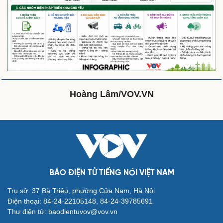
Sức khỏe
Đời sống
Dinh dưỡng - món ngon
Nhà đẹp
Cây thuốc
Blog
Sản phụ khoa
Tình yêu - Gia đình
Nhi khoa
Nam khoa
Làm đẹp - giảm cân
Phòng mạch online
Hoàng Lâm/VOV.VN
Ăn sạch sống khỏe
Văn hóa
Giải trí
Sân khấu - Điện ảnh
Nghệ sĩ
Văn học
Thời trang
BÁO ĐIỆN TỬ TIẾNG NÓI VIỆT NAM
Âm nhạc
Sao Việt
Trụ sở: 37 Bà Triệu, phường Cửa Nam, Hà Nội
Di sản
Điện thoại: 84-24-22105148, 84-24-39785691
Thư điện tử: baodientuvov@vov.vn