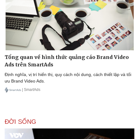
Doanh nghiệp
Công nghệ
Thông tin doanh nghiệp
Sành điệu
Doanh nghiệp 24h
Tin Công nghệ
Doanh nhân
Trải nghiệm
Tổng quan về hình thức quảng cáo Brand Video
Vì cộng đồng
Chuyển đổi số
Ads trên SmartAds
Định nghĩa, vị trí hiển thị, quy cách nội dung, cách thiết lập và tối
ưu Brand Video Ads.
| SmartAds
ĐỜI SỐNG