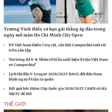
Trương Vinh Hiển và bạn gái thắng áp đảo trong
ngày mở màn Ho Chi Minh City Open
ĐT Việt Nam thiếu 5 trụ cột, cầu thủ Campuchia tươi rói
trên sân tập
Tin bóng đá 6-8: Nhân tố bí ẩn xuất hiện ở trận Việt Nam
vs Campuchia?
Lịch thi đấu V-League 2026/2027: HAGL đối đầu Nam
Định ngay ở trận ra quân
Kết quả bốc thăm Cúp Quốc gia 2026/2027: CAHN và Hà
Du lịch
Podcast
Nội FC dễ thở
Tư vấn
Câu chuyện thời sự
Săn Tour
Đọc truyện đêm khuya
THẾ GIỚI
check-in
Cửa sổ tình yêu
Kể chuyện cho bé