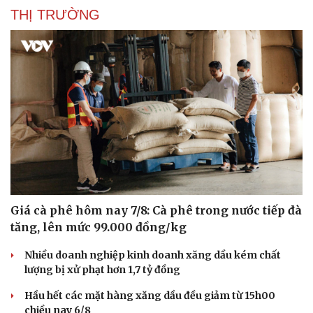
THỊ TRƯỜNG
Văn hóa
Giải trí
Giá cà phê hôm nay 7/8: Cà phê trong nước tiếp đà
Sân khấu - Điện ảnh
Nghệ sĩ
tăng, lên mức 99.000 đồng/kg
Văn học
Thời trang
Âm nhạc
Sao Việt
Nhiều doanh nghiệp kinh doanh xăng dầu kém chất
Di sản
lượng bị xử phạt hơn 1,7 tỷ đồng
Hầu hết các mặt hàng xăng dầu đều giảm từ 15h00
chiều nay 6/8