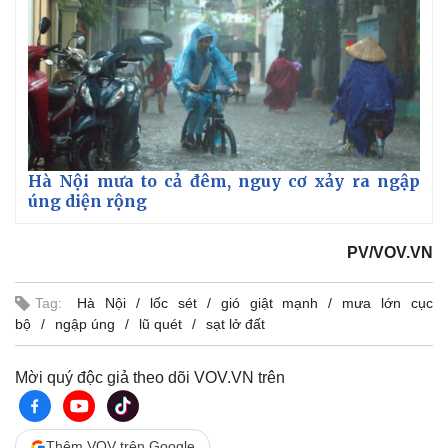
Hà Nội mưa to cả đêm, nguy cơ xảy ra ngập
úng diện rộng
PV/VOV.VN
Tag:
Hà Nội
lốc sét
gió giật mạnh
mưa lớn cục
bộ
ngập úng
lũ quét
sạt lở đất
Mời quý độc giả theo dõi VOV.VN trên
Thêm VOV trên Google