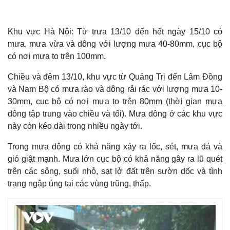
Khu vực Hà Nội: Từ trưa 13/10 đến hết ngày 15/10 có
mưa, mưa vừa và dông với lượng mưa 40-80mm, cục bộ
có nơi mưa to trên 100mm.
Chiều và đêm 13/10, khu vực từ Quảng Trị đến Lâm Đồng
và Nam Bộ có mưa rào và dông rải rác với lượng mưa 10-
30mm, cục bộ có nơi mưa to trên 80mm (thời gian mưa
dông tập trung vào chiều và tối). Mưa dông ở các khu vực
này còn kéo dài trong nhiều ngày tới.
Trong mưa dông có khả năng xảy ra lốc, sét, mưa đá và
Thế giới
Multimedia
gió giật mạnh. Mưa lớn cục bộ có khả năng gây ra lũ quét
Quan sát
Video
trên các sông, suối nhỏ, sạt lở đất trên sườn dốc và tình
Cuộc sống đó đây
Ảnh
trạng ngập úng tại các vùng trũng, thấp.
Hồ sơ
E-Magazine
Infographic