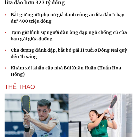
lừa đảo hơn 327 tỷ đồng
Bắt giữ người phụ nữ giả danh công an lừa đảo "chạy
án" 400 triệu đồng
Tạm giữ hình sự người đàn ông đạp ngã chồng cũ của
bạn gái giữa đường
Cha dượng đánh đập, bắt bé gái 11 tuổi ở Đồng Nai quỳ
đến 1h sáng
Khám xét khẩn cấp nhà Bùi Xuân Huấn (Huấn Hoa
Hồng)
THỂ THAO