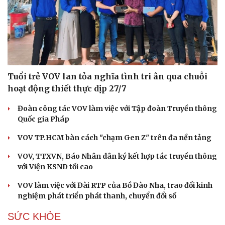
Tuổi trẻ VOV lan tỏa nghĩa tình tri ân qua chuỗi
hoạt động thiết thực dịp 27/7
Đoàn công tác VOV làm việc với Tập đoàn Truyền thông
Quốc gia Pháp
VOV TP.HCM bàn cách "chạm Gen Z" trên đa nền tảng
VOV, TTXVN, Báo Nhân dân ký kết hợp tác truyền thông
với Viện KSND tối cao
VOV làm việc với Đài RTP của Bồ Đào Nha, trao đổi kinh
nghiệm phát triển phát thanh, chuyển đổi số
SỨC KHỎE