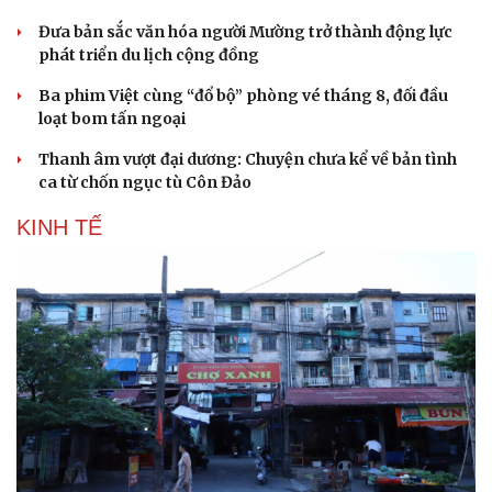
Đưa bản sắc văn hóa người Mường trở thành động lực
phát triển du lịch cộng đồng
Ba phim Việt cùng “đổ bộ” phòng vé tháng 8, đối đầu
loạt bom tấn ngoại
Thanh âm vượt đại dương: Chuyện chưa kể về bản tình
Sức khỏe
Đời sống
ca từ chốn ngục tù Côn Đảo
Dinh dưỡng - món ngon
Nhà đẹp
Cây thuốc
Blog
KINH TẾ
Sản phụ khoa
Tình yêu - Gia đình
Nhi khoa
Nam khoa
Làm đẹp - giảm cân
Phòng mạch online
Ăn sạch sống khỏe