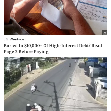
Vụ án
Vũ khí
Tin nóng
Việt Nam
Tư vấn luật
Phân tích