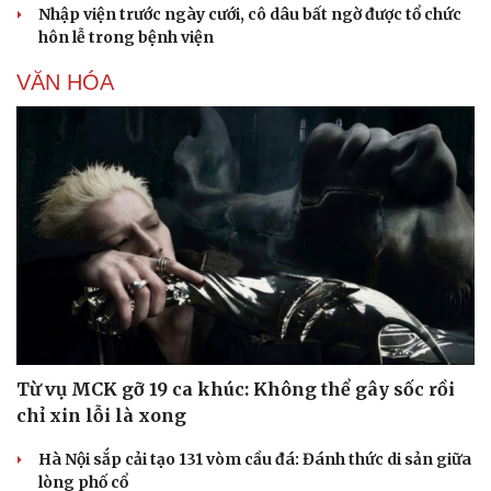
Nhập viện trước ngày cưới, cô dâu bất ngờ được tổ chức
hôn lễ trong bệnh viện
VĂN HÓA
Từ vụ MCK gỡ 19 ca khúc: Không thể gây sốc rồi
chỉ xin lỗi là xong
Hà Nội sắp cải tạo 131 vòm cầu đá: Đánh thức di sản giữa
lòng phố cổ