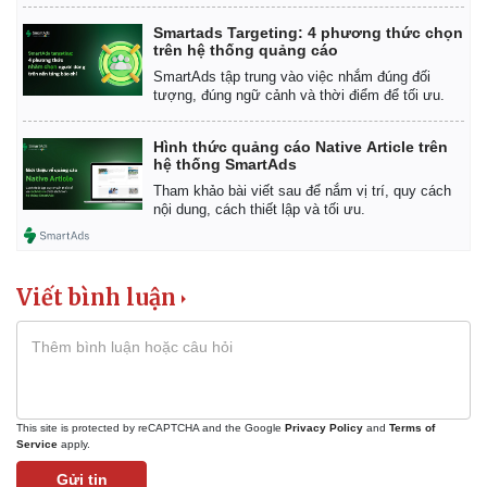
Smartads Targeting: 4 phương thức chọn
trên hệ thống quảng cáo
SmartAds tập trung vào việc nhắm đúng đối
tượng, đúng ngữ cảnh và thời điểm để tối ưu.
Hình thức quảng cáo Native Article trên
hệ thống SmartAds
Tham khảo bài viết sau để nắm vị trí, quy cách
nội dung, cách thiết lập và tối ưu.
Viết bình luận
Kinh tế
Thị trường
Bất động sản
Giá vàng
Khởi nghiệp
Tiêu dùng
This site is protected by reCAPTCHA and the Google
Privacy Policy
and
Terms of
Service
apply.
Tỷ giá
Chứng khoán
Gửi tin