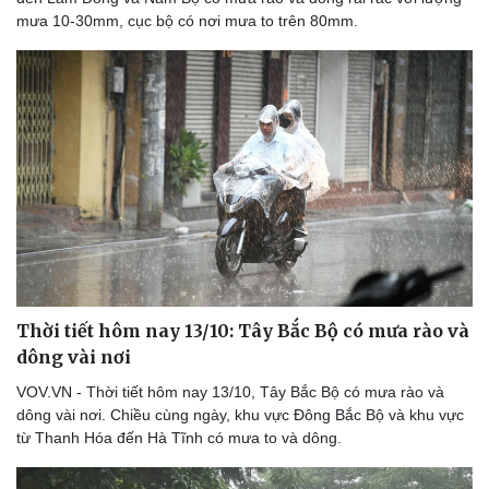
Thể thao
Ô tô - Xe máy
mưa 10-30mm, cục bộ có nơi mưa to trên 80mm.
Bóng đá
Ô tô
Lịch thi đấu bóng đá
Xe máy
Thế giới thể thao
Tư vấn
eSports
Hậu trường
Thời tiết hôm nay 13/10: Tây Bắc Bộ có mưa rào và
dông vài nơi
VOV.VN - Thời tiết hôm nay 13/10, Tây Bắc Bộ có mưa rào và
dông vài nơi. Chiều cùng ngày, khu vực Đông Bắc Bộ và khu vực
từ Thanh Hóa đến Hà Tĩnh có mưa to và dông.