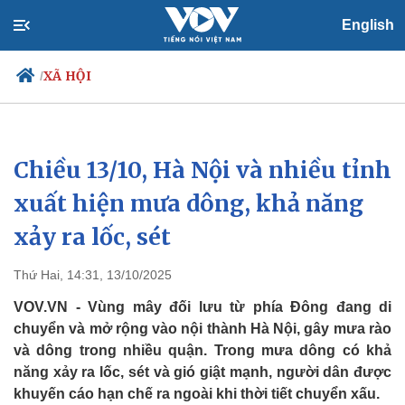
English
XÃ HỘI
/
Chiều 13/10, Hà Nội và nhiều tỉnh
Chính trị
Xã hội
Đảng
Tin 24h
xuất hiện mưa dông, khả năng
Tổ chức nhân sự
Dự báo thời tiết
xảy ra lốc, sét
Quốc hội
Giáo dục
Nhận diện sự thật
Dấu ấn VOV
Việc làm
Thứ Hai, 14:31, 13/10/2025
Biển đảo
VOV.VN - Vùng mây đối lưu từ phía Đông đang di
chuyển và mở rộng vào nội thành Hà Nội, gây mưa rào
và dông trong nhiều quận. Trong mưa dông có khả
năng xảy ra lốc, sét và gió giật mạnh, người dân được
khuyến cáo hạn chế ra ngoài khi thời tiết chuyển xấu.