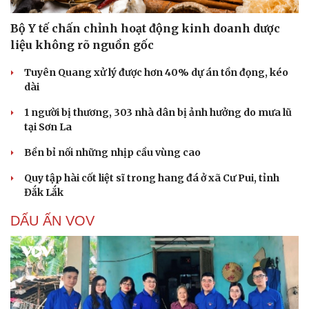
Bộ Y tế chấn chỉnh hoạt động kinh doanh dược
liệu không rõ nguồn gốc
Tuyên Quang xử lý được hơn 40% dự án tồn đọng, kéo
dài
1 người bị thương, 303 nhà dân bị ảnh hưởng do mưa lũ
tại Sơn La
Bền bỉ nối những nhịp cầu vùng cao
Quy tập hài cốt liệt sĩ trong hang đá ở xã Cư Pui, tỉnh
Đắk Lắk
DẤU ẤN VOV