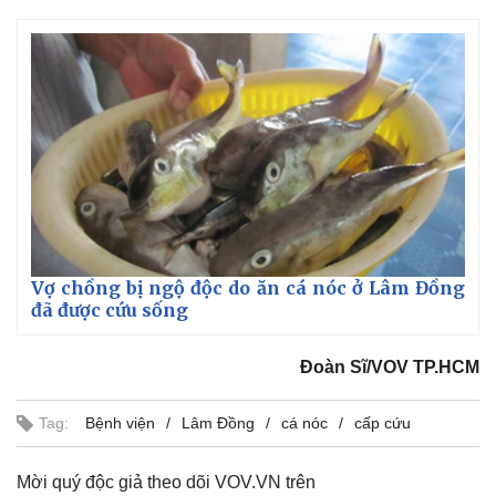
Vợ chồng bị ngộ độc do ăn cá nóc ở Lâm Đồng
đã được cứu sống
Thế giới
Multimedia
Quan sát
Video
Đoàn Sĩ/VOV TP.HCM
Cuộc sống đó đây
Ảnh
Hồ sơ
E-Magazine
Infographic
Tag:
Bệnh viện
Lâm Đồng
cá nóc
cấp cứu
Mời quý độc giả theo dõi VOV.VN trên