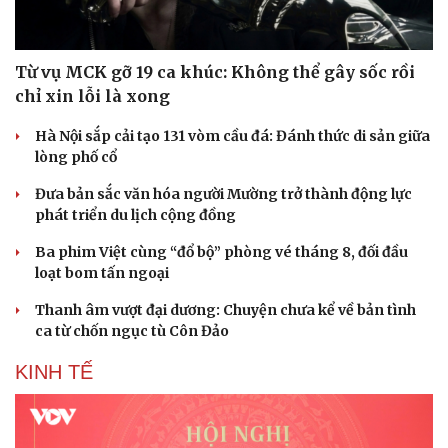
Từ vụ MCK gỡ 19 ca khúc: Không thể gây sốc rồi
chỉ xin lỗi là xong
Hà Nội sắp cải tạo 131 vòm cầu đá: Đánh thức di sản giữa
lòng phố cổ
Đưa bản sắc văn hóa người Mường trở thành động lực
phát triển du lịch cộng đồng
Ba phim Việt cùng “đổ bộ” phòng vé tháng 8, đối đầu
loạt bom tấn ngoại
Thanh âm vượt đại dương: Chuyện chưa kể về bản tình
ca từ chốn ngục tù Côn Đảo
KINH TẾ