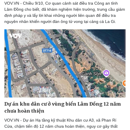
VOV.VN - Chiều 9/10, Cơ quan cảnh sát điều tra Công an tỉnh
Thể thao
Ô tô - Xe máy
Lâm Đồng cho biết, đã khám nghiệm hiện trường, trưng cầu giám
Bóng đá
Ô tô
định pháp y và lấy lời khai những người liên quan để điều tra
Lịch thi đấu bóng đá
Xe máy
nguyên nhân khiến người đàn ông tử vong tại cảng cá La Gi.
Thế giới thể thao
Tư vấn
eSports
Hậu trường
Dự án khu dân cư ở vùng biển Lâm Đồng 12 năm
chưa hoàn thiện
VOV.VN - Dự án Hạ tầng kỹ thuật Khu dân cư A3, xã Phan Rí
Cửa, chậm tiến độ 12 năm chưa hoàn thiện, nguy cơ gây thất