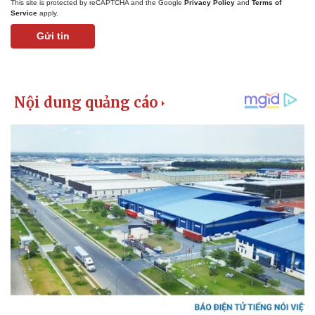
This site is protected by reCAPTCHA and the Google
Privacy Policy
and
Terms of
Service
apply.
Gửi tin
Kinh tế
Thị trường
Bất động sản
Giá vàng
Khởi nghiệp
Tiêu dùng
Tỷ giá
Chứng khoán