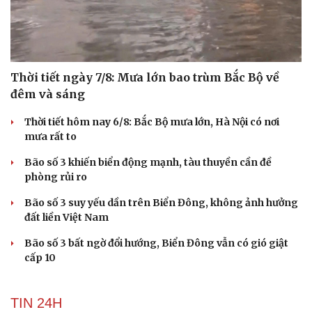
Thời tiết ngày 7/8: Mưa lớn bao trùm Bắc Bộ về
đêm và sáng
Thời tiết hôm nay 6/8: Bắc Bộ mưa lớn, Hà Nội có nơi
mưa rất to
Bão số 3 khiến biển động mạnh, tàu thuyền cần đề
phòng rủi ro
Bão số 3 suy yếu dần trên Biển Đông, không ảnh hưởng
đất liền Việt Nam
Bão số 3 bất ngờ đổi hướng, Biển Đông vẫn có gió giật
cấp 10
TIN 24H