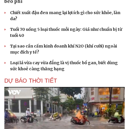
béo phì
Chiết xuất đậu đen mang lại lợi ích gì cho sức khỏe, làn
da?
Tuổi 70 uống 5 loại thuốc mỗi ngày: Giá như chuẩn bị từ
tuổi 40
Tại sao cần cấm kinh doanh khí N2O (khí cười) ngoài
mục đích y tế?
Loại lá vừa cay vừa đắng là vị thuốc bổ gan, biết dùng
sức khoẻ càng thăng hạng
DỰ BÁO THỜI TIẾT