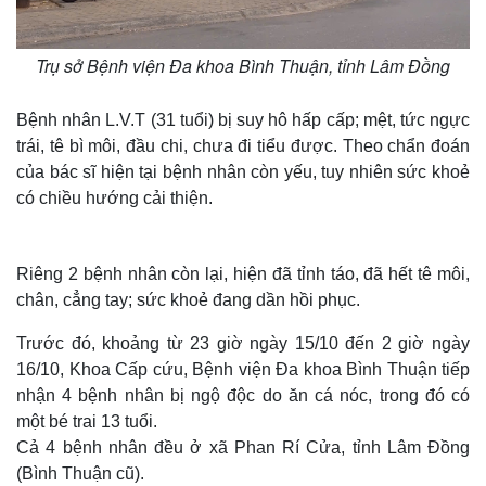
Trụ sở Bệnh viện Đa khoa Bình Thuận, tỉnh Lâm Đồng
Bệnh nhân L.V.T (31 tuổi) bị suy hô hấp cấp; mệt, tức ngực
trái, tê bì môi, đầu chi, chưa đi tiểu được. Theo chẩn đoán
của bác sĩ hiện tại bệnh nhân còn yếu, tuy nhiên sức khoẻ
có chiều hướng cải thiện.
Riêng 2 bệnh nhân còn lại, hiện đã tỉnh táo, đã hết tê môi,
chân, cẳng tay; sức khoẻ đang dần hồi phục.
Trước đó, khoảng từ 23 giờ ngày 15/10 đến 2 giờ ngày
16/10, Khoa Cấp cứu, Bệnh viện Đa khoa Bình Thuận tiếp
nhận 4 bệnh nhân bị ngộ độc do ăn cá nóc, trong đó có
một bé trai 13 tuổi.
Cả 4 bệnh nhân đều ở xã Phan Rí Cửa, tỉnh Lâm Đồng
(Bình Thuận cũ).