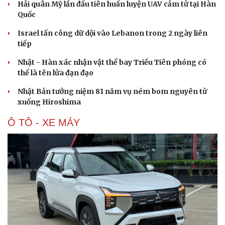
Hải quân Mỹ lần đầu tiên huấn luyện UAV cảm tử tại Hàn
Quốc
Israel tấn công dữ dội vào Lebanon trong 2 ngày liên
tiếp
Nhật - Hàn xác nhận vật thể bay Triều Tiên phóng có
thể là tên lửa đạn đạo
Nhật Bản tưởng niệm 81 năm vụ ném bom nguyên tử
xuống Hiroshima
Ô TÔ - XE MÁY
Du lịch
Podcast
Tư vấn
Câu chuyện thời sự
Săn Tour
Đọc truyện đêm khuya
check-in
Cửa sổ tình yêu
Kể chuyện cho bé