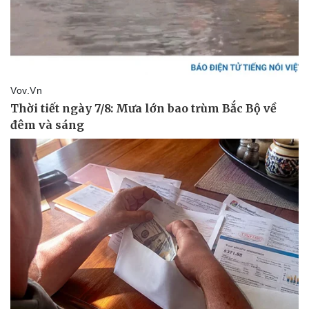
Vụ án
Vũ khí
Tin nóng
Việt Nam
Tư vấn luật
Phân tích