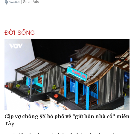
| SmartAds
ĐỜI SỐNG
Cặp vợ chồng 9X bỏ phố về “giữ hồn nhà cổ” miền
Tây