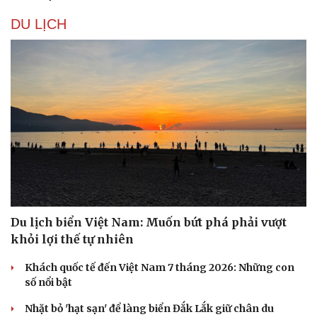
DU LỊCH
Sức khỏe
Đời sống
Dinh dưỡng - món ngon
Nhà đẹp
Cây thuốc
Blog
Sản phụ khoa
Tình yêu - Gia đình
Nhi khoa
Nam khoa
Làm đẹp - giảm cân
Phòng mạch online
Du lịch biển Việt Nam: Muốn bứt phá phải vượt
Ăn sạch sống khỏe
khỏi lợi thế tự nhiên
Khách quốc tế đến Việt Nam 7 tháng 2026: Những con
số nổi bật
Nhặt bỏ 'hạt sạn' để làng biển Đắk Lắk giữ chân du