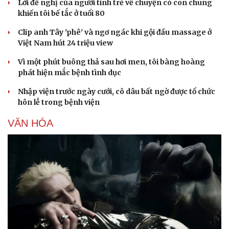
Lời đề nghị của người tình trẻ về chuyện có con chung
khiến tôi bế tắc ở tuổi 80
Clip anh Tây 'phê' và ngơ ngác khi gội đầu massage ở
Việt Nam hút 24 triệu view
Doanh nghiệp
Công nghệ
Vì một phút buông thả sau hơi men, tôi bàng hoàng
Thông tin doanh nghiệp
Sành điệu
phát hiện mắc bệnh tình dục
Doanh nghiệp 24h
Tin Công nghệ
Doanh nhân
Trải nghiệm
Nhập viện trước ngày cưới, cô dâu bất ngờ được tổ chức
Vì cộng đồng
Chuyển đổi số
hôn lễ trong bệnh viện
VĂN HÓA