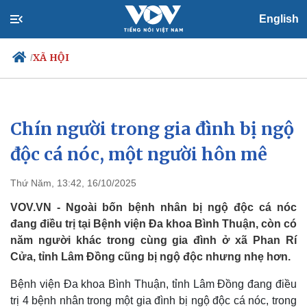
English
XÃ HỘI
/
Chín người trong gia đình bị ngộ
Chính trị
Xã hội
Đảng
Tin 24h
độc cá nóc, một người hôn mê
Tổ chức nhân sự
Dự báo thời tiết
Quốc hội
Giáo dục
Thứ Năm, 13:42, 16/10/2025
Nhận diện sự thật
Dấu ấn VOV
Việc làm
VOV.VN - Ngoài bốn bệnh nhân bị ngộ độc cá nóc
Biển đảo
đang điều trị tại Bệnh viện Đa khoa Bình Thuận, còn có
năm người khác trong cùng gia đình ở xã Phan Rí
Cửa, tỉnh Lâm Đồng cũng bị ngộ độc nhưng nhẹ hơn.
Bệnh viện Đa khoa Bình Thuận, tỉnh Lâm Đồng đang điều
trị 4 bệnh nhân trong một gia đình bị ngộ độc cá nóc, trong