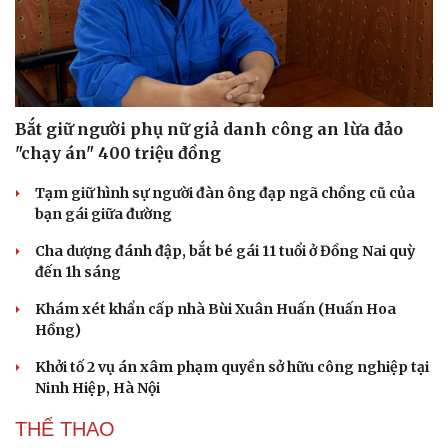
Bắt giữ người phụ nữ giả danh công an lừa đảo
"chạy án" 400 triệu đồng
Tạm giữ hình sự người đàn ông đạp ngã chồng cũ của
bạn gái giữa đường
Cha dượng đánh đập, bắt bé gái 11 tuổi ở Đồng Nai quỳ
đến 1h sáng
Văn hóa
Giải trí
Khám xét khẩn cấp nhà Bùi Xuân Huấn (Huấn Hoa
Sân khấu - Điện ảnh
Nghệ sĩ
Hồng)
Văn học
Thời trang
Âm nhạc
Sao Việt
Khởi tố 2 vụ án xâm phạm quyền sở hữu công nghiệp tại
Di sản
Ninh Hiệp, Hà Nội
THỂ THAO