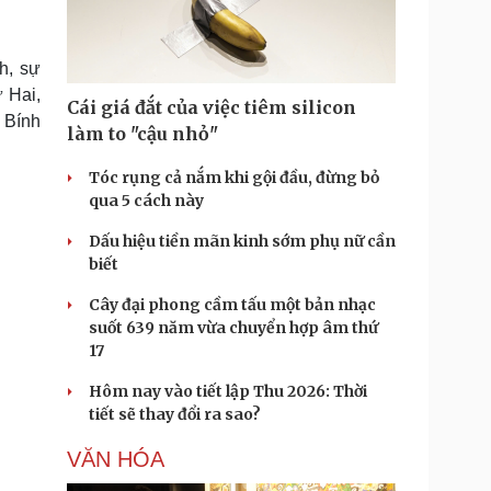
Doanh nghiệp 24h
Tin Công nghệ
Doanh nhân
Trải nghiệm
ì cộng đồng
Chuyển đổi số
h, sự
ứ Hai,
Cái giá đắt của việc tiêm silicon
u lịch
Podcast
 Bính
làm to "cậu nhỏ"
Tư vấn
Câu chuyện thời sự
Săn Tour
Đọc truyện đêm khuya
Tóc rụng cả nắm khi gội đầu, đừng bỏ
heck-in
Cửa sổ tình yêu
qua 5 cách này
Kể chuyện cho bé
Dấu hiệu tiền mãn kinh sớm phụ nữ cần
Hạt giống tâm hồn
biết
Cây đại phong cầm tấu một bản nhạc
suốt 639 năm vừa chuyển hợp âm thứ
17
Hôm nay vào tiết lập Thu 2026: Thời
tiết sẽ thay đổi ra sao?
VĂN HÓA