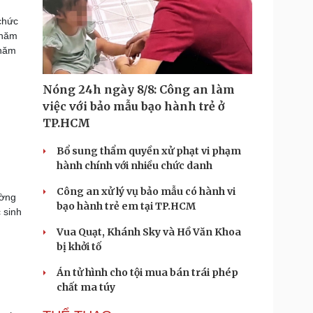
chức
 năm
 năm
Nóng 24h ngày 8/8: Công an làm
việc với bảo mẫu bạo hành trẻ ở
TP.HCM
Bổ sung thẩm quyền xử phạt vi phạm
hành chính với nhiều chức danh
Công an xử lý vụ bảo mẫu có hành vi
ường
bạo hành trẻ em tại TP.HCM
 sinh
Vua Quạt, Khánh Sky và Hồ Văn Khoa
bị khởi tố
Án tử hình cho tội mua bán trái phép
chất ma túy