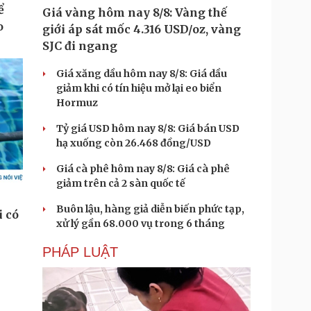
Giá vàng hôm nay 8/8: Vàng thế
giới áp sát mốc 4.316 USD/oz, vàng
SJC đi ngang
Giá xăng dầu hôm nay 8/8: Giá dầu
giảm khi có tín hiệu mở lại eo biển
Hormuz
Tỷ giá USD hôm nay 8/8: Giá bán USD
hạ xuống còn 26.468 đồng/USD
Giá cà phê hôm nay 8/8: Giá cà phê
giảm trên cả 2 sàn quốc tế
Buôn lậu, hàng giả diễn biến phức tạp,
xử lý gần 68.000 vụ trong 6 tháng
PHÁP LUẬT