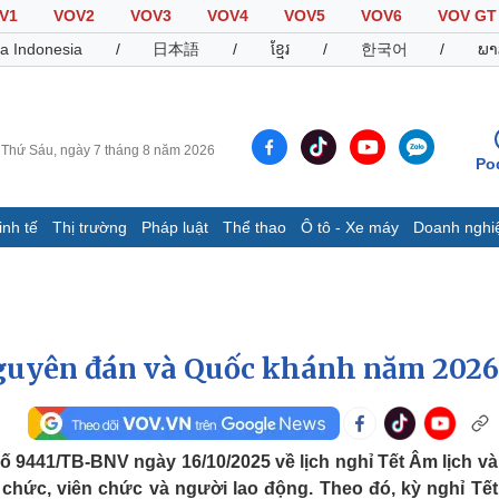
V1
VOV2
VOV3
VOV4
VOV5
VOV6
VOV GT
a Indonesia
/
日本語
/
ខ្មែរ
/
한국어
/
ພາ
Thứ Sáu, ngày 7 tháng 8 năm 2026
Po
inh tế
Thị trường
Pháp luật
Thể thao
Ô tô - Xe máy
Doanh nghi
Thế giới
Multimedia
K
Quan sát
Video
B
Cuộc sống đó đây
Ảnh
K
Hồ sơ
E-Magazine
Nguyên đán và Quốc khánh năm 2026
Infographic
Thể thao
Ô tô - Xe máy
D
 9441/TB-BNV ngày 16/10/2025 về lịch nghỉ Tết Âm lịch và
 chức, viên chức và người lao động. Theo đó, kỳ nghỉ Tế
Bóng đá
Ô tô
T