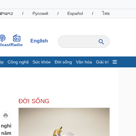
ສາລາວ
/
Русский
/
Español
/
ไทย
English
dcast
Radio
ệp
Công nghệ
Sức khỏe
Đời sống
Văn hóa
Giải trí
inh tế
Thị trường
ất động sản
Giá vàng
hởi nghiệp
Tiêu dùng
Tỷ giá
ĐỜI SỐNG
Chứng khoán
Giá cà phê
oanh nghiệp
Công nghệ
 nghỉ
t năm
hông tin doanh nghiệp
Sành điệu