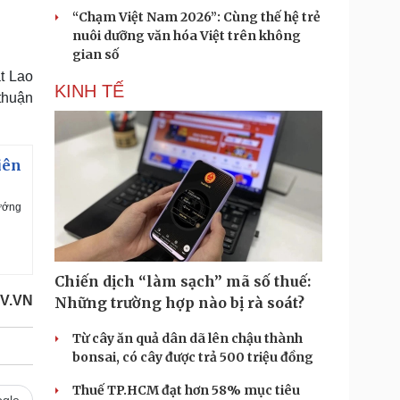
“Chạm Việt Nam 2026”: Cùng thế hệ trẻ
nuôi dưỡng văn hóa Việt trên không
gian số
t Lao
KINH TẾ
thuận
iên
ướng
Chiến dịch “làm sạch” mã số thuế:
V.VN
Những trường hợp nào bị rà soát?
Từ cây ăn quả dân dã lên chậu thành
bonsai, có cây được trả 500 triệu đồng
Thuế TP.HCM đạt hơn 58% mục tiêu