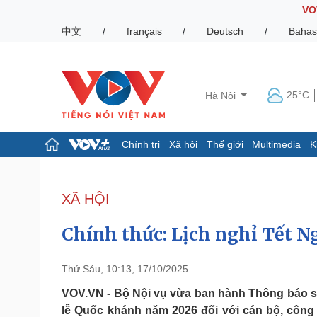
VO
中文
/
français
/
Deutsch
/
Bahas
25°C
Hà Nội
Chính trị
Xã hội
Thế giới
Multimedia
K
Chính trị
Xã hội
Đảng
Tin 24h
XÃ HỘI
Tổ chức nhân sự
Dự báo thời tiết
Quốc hội
Giáo dục
Chính thức: Lịch nghỉ Tết 
Nhận diện sự thật
Dấu ấn VOV
Việc làm
Biển đảo
Thứ Sáu, 10:13, 17/10/2025
Pháp luật
Quân sự - Quốc phòng
VOV.VN - Bộ Nội vụ vừa ban hành Thông báo số
lễ Quốc khánh năm 2026 đối với cán bộ, công
Vụ án
Vũ khí