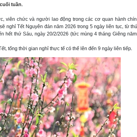
Lịch thi đấu bóng đá
Xe máy
cuối tuần.
Thế giới thể thao
Tư vấn
eSports
V
, viên chức và người lao động trong các cơ quan hành chín
Hậu trường
ội sẽ nghỉ Tết Nguyên đán năm 2026 trong 5 ngày liên tục, từ th
Văn hóa
Giải trí
D
ến hết thứ Sáu, ngày 20/2/2026 (tức mùng 4 tháng Giêng năm
Sân khấu - Điện ảnh
Nghệ sĩ
Văn học
Thời trang
t, tổng thời gian nghỉ thực tế có thể lên đến 9 ngày liên tiếp.
Âm nhạc
Sao Việt
c
Di sản