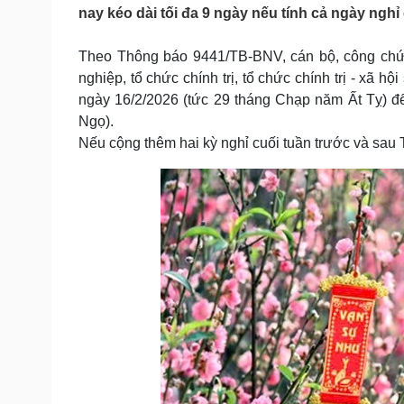
Tin nóng
Việt Nam
nay kéo dài tối đa 9 ngày nếu tính cả ngày nghỉ 
Tư vấn luật
Phân tích
Theo Thông báo 9441/TB-BNV, cán bộ, công chức
nghiệp, tổ chức chính trị, tổ chức chính trị - xã h
Sức khỏe
Đời sống
ngày 16/2/2026 (tức 29 tháng Chạp năm Ất Tỵ) đ
Ngọ).
Dinh dưỡng - món ngon
Nhà đẹp
Cây thuốc
Blog
Nếu cộng thêm hai kỳ nghỉ cuối tuần trước và sau Tế
Sản phụ khoa
Tình yêu - Gia đình
Nhi khoa
Nam khoa
Làm đẹp - giảm cân
Phòng mạch online
Ăn sạch sống khỏe
Cải chính