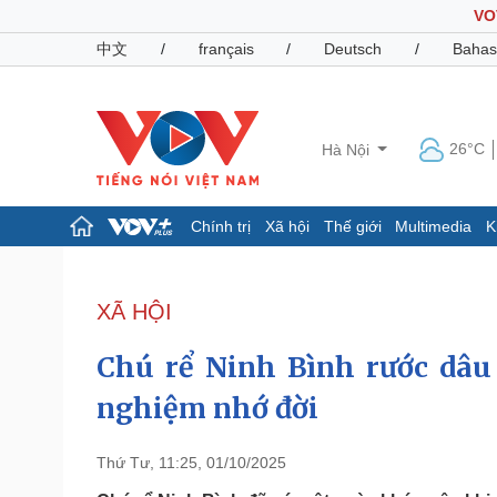
VO
中文
/
français
/
Deutsch
/
Bahas
26°C
Hà Nội
Chính trị
Xã hội
Thế giới
Multimedia
K
Chính trị
Xã hội
Đảng
Tin 24h
XÃ HỘI
Tổ chức nhân sự
Dự báo thời tiết
Quốc hội
Giáo dục
Chú rể Ninh Bình rước dâu 
Nhận diện sự thật
Dấu ấn VOV
Việc làm
nghiệm nhớ đời
Biển đảo
Pháp luật
Quân sự - Quốc phòng
Thứ Tư, 11:25, 01/10/2025
Vụ án
Vũ khí