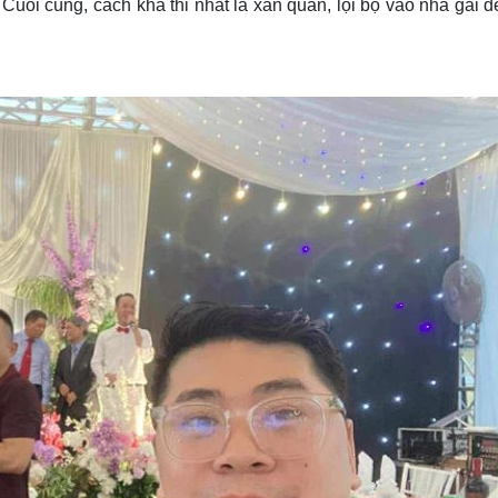
 Cuối cùng, cách khả thi nhất là xắn quần, lội bộ vào nhà gái 