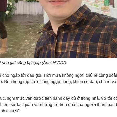
i nhà gái cũng bị ngập (Ảnh: NVCC)
chỗ ngập tới đầu gối. Trời mưa không ngớt, chú rể cùng đoà
ào. Bên trong rạp cưới cũng ngập nặng, khiến cô dâu, chú rể v
ục, nghi thức vẫn được tiến hành đầy đủ ở trong nhà. Vợ tôi c
hiên, sự lạc quan và những lời trêu đùa của người thân, bạn 
nh chia sẻ.