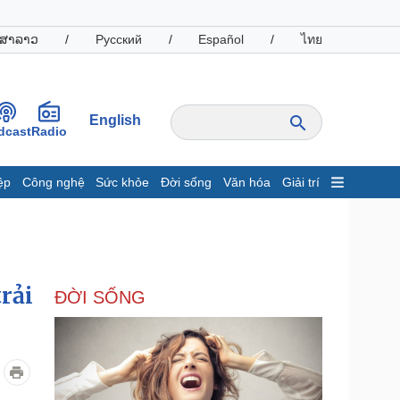
ສາລາວ
/
Русский
/
Español
/
ไทย
English
dcast
Radio
ệp
Công nghệ
Sức khỏe
Đời sống
Văn hóa
Giải trí
inh tế
Thị trường
ất động sản
Giá vàng
hởi nghiệp
Tiêu dùng
Tỷ giá
rải
ĐỜI SỐNG
Chứng khoán
Giá cà phê
oanh nghiệp
Công nghệ
hông tin doanh nghiệp
Sành điệu