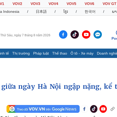
V1
VOV2
VOV3
VOV4
VOV5
VOV6
VOV GT
a Indonesia
/
日本語
/
ខ្មែរ
/
한국어
/
ພາ
Thứ Sáu, ngày 7 tháng 8 năm 2026
Po
inh tế
Thị trường
Pháp luật
Thể thao
Ô tô - Xe máy
Doanh nghi
Thế giới
Multimedia
K
Quan sát
Video
B
Cuộc sống đó đây
Ảnh
K
Hồ sơ
E-Magazine
giữa ngày Hà Nội ngập nặng, kể t
Infographic
Thể thao
Ô tô - Xe máy
D
Bóng đá
Ô tô
T