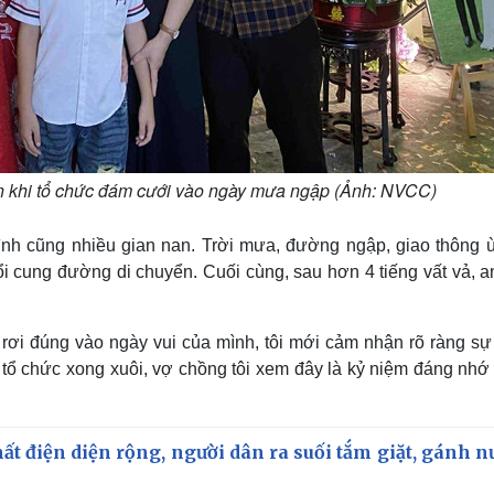
ên khi tổ chức đám cưới vào ngày mưa ngập (Ảnh: NVCC)
h cũng nhiều gian nan. Trời mưa, đường ngập, giao thông ù
đổi cung đường di chuyển. Cuối cùng, sau hơn 4 tiếng vất vả, 
rơi đúng vào ngày vui của mình, tôi mới cảm nhận rõ ràng sự
 tổ chức xong xuôi, vợ chồng tôi xem đây là kỷ niệm đáng nhớ 
ất điện diện rộng, người dân ra suối tắm giặt, gánh n