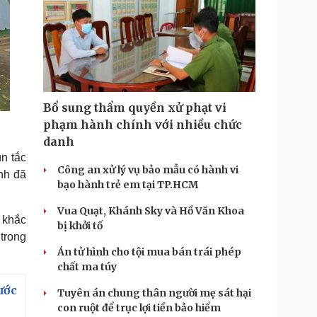
Bổ sung thẩm quyền xử phạt vi
phạm hành chính với nhiều chức
danh
n tắc
Công an xử lý vụ bảo mẫu có hành vi
anh đã
bạo hành trẻ em tại TP.HCM
Vua Quạt, Khánh Sky và Hồ Văn Khoa
 khắc
bị khởi tố
trong
Án tử hình cho tội mua bán trái phép
chất ma túy
ước
Tuyên án chung thân người mẹ sát hại
con ruột để trục lợi tiền bảo hiểm