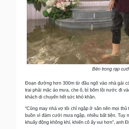
Bên trong rạp cướ
Đoạn đường hơn 300m từ đầu ngõ vào nhà gái có 
trai phải mặc áo mưa, che ô, bì bõm lội nước đi v
khách di chuyển hết sức khó khăn.
“Cũng may nhà vợ tôi chỉ ngập ở sân nên mọi thủ t
buồn vì đám cưới mưa ngập, nhiều bất tiện. Tuy n
khuấy động không khí, khiến cô ấy vui hơn”, anh Đị