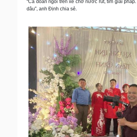
“Cả đoàn ngồi trên xe chờ nước rút, tìm giải pháp.
dâu”, anh Định chia sẻ.