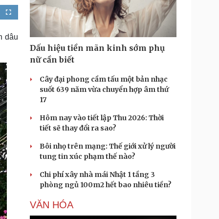
Doanh nghiệp 24h
Tin Công nghệ
Doanh nhân
F
Trải nghiệm
u
l
ì cộng đồng
Chuyển đổi số
l
s
n dâu
c
r
Dấu hiệu tiền mãn kinh sớm phụ
e
u lịch
Podcast
e
nữ cần biết
n
Tư vấn
Câu chuyện thời sự
Săn Tour
Đọc truyện đêm khuya
Cây đại phong cầm tấu một bản nhạc
heck-in
Cửa sổ tình yêu
suốt 639 năm vừa chuyển hợp âm thứ
Kể chuyện cho bé
17
Hạt giống tâm hồn
Hôm nay vào tiết lập Thu 2026: Thời
tiết sẽ thay đổi ra sao?
Bôi nhọ trên mạng: Thế giới xử lý người
tung tin xúc phạm thế nào?
Chi phí xây nhà mái Nhật 1 tầng 3
phòng ngủ 100m2 hết bao nhiêu tiền?
VĂN HÓA