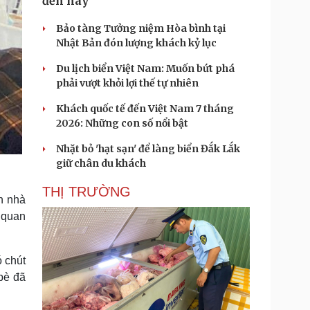
đến nay
Bảo tàng Tưởng niệm Hòa bình tại
Nhật Bản đón lượng khách kỷ lục
Du lịch biển Việt Nam: Muốn bứt phá
phải vượt khỏi lợi thế tự nhiên
Khách quốc tế đến Việt Nam 7 tháng
2026: Những con số nổi bật
Nhặt bỏ 'hạt sạn' để làng biển Đắk Lắk
giữ chân du khách
THỊ TRƯỜNG
n nhà
à quan
ó chút
bè đã