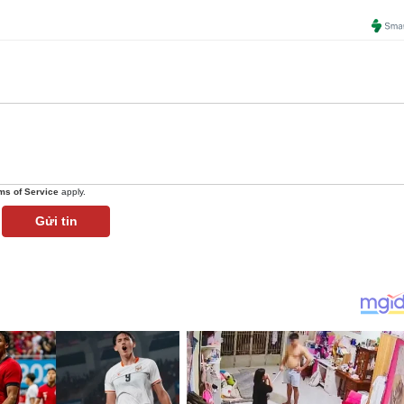
ms of Service
apply.
Gửi tin