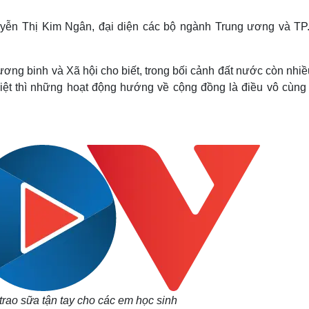
Lịch thi đấu bóng đá
Xe máy
Thế giới thể thao
Tư vấn
yễn Thị Kim Ngân, đại diện các bộ ngành Trung ương và TP
eSports
V
Hậu trường
ng binh và Xã hội cho biết, trong bối cảnh đất nước còn nhiề
Văn hóa
Giải trí
D
biệt thì những hoạt động hướng về cộng đồng là điều vô cùng
Sân khấu - Điện ảnh
Nghệ sĩ
Văn học
Thời trang
Âm nhạc
Sao Việt
c
Di sản
trao sữa tận tay cho các em học sinh