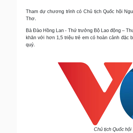
Tin nóng
Việt Nam
Tư vấn luật
Phân tích
Tham dự chương trình có Chủ tịch Quốc hội Ngu
Thơ.
Bà Đào Hồng Lan - Thứ trưởng Bộ Lao động – Thươ
Sức khỏe
Đời sống
khăn với hơn 1,5 triệu trẻ em có hoàn cảnh đặc 
Dinh dưỡng - món ngon
Nhà đẹp
qu‎ý.
Cây thuốc
Blog
Sản phụ khoa
Tình yêu - Gia đình
Nhi khoa
Nam khoa
Làm đẹp - giảm cân
Phòng mạch online
Ăn sạch sống khỏe
Cải chính
Chủ tịch Quốc hội 