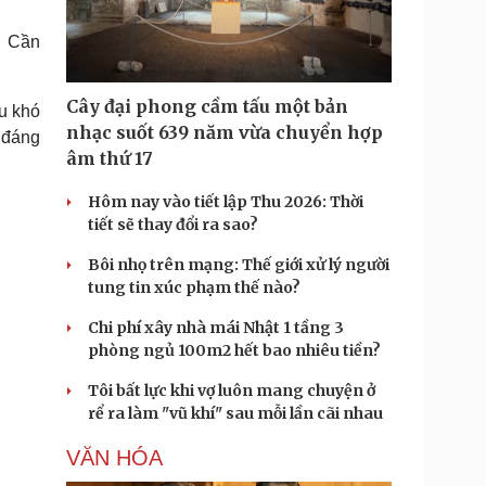
Doanh nghiệp 24h
Tin Công nghệ
Doanh nhân
Trải nghiệm
. Cần
ì cộng đồng
Chuyển đổi số
Cây đại phong cầm tấu một bản
u khó
u lịch
Podcast
nhạc suốt 639 năm vừa chuyển hợp
 đáng
Tư vấn
Câu chuyện thời sự
âm thứ 17
Săn Tour
Đọc truyện đêm khuya
heck-in
Cửa sổ tình yêu
Hôm nay vào tiết lập Thu 2026: Thời
Kể chuyện cho bé
tiết sẽ thay đổi ra sao?
Hạt giống tâm hồn
Bôi nhọ trên mạng: Thế giới xử lý người
tung tin xúc phạm thế nào?
Chi phí xây nhà mái Nhật 1 tầng 3
phòng ngủ 100m2 hết bao nhiêu tiền?
Tôi bất lực khi vợ luôn mang chuyện ở
rể ra làm "vũ khí" sau mỗi lần cãi nhau
VĂN HÓA