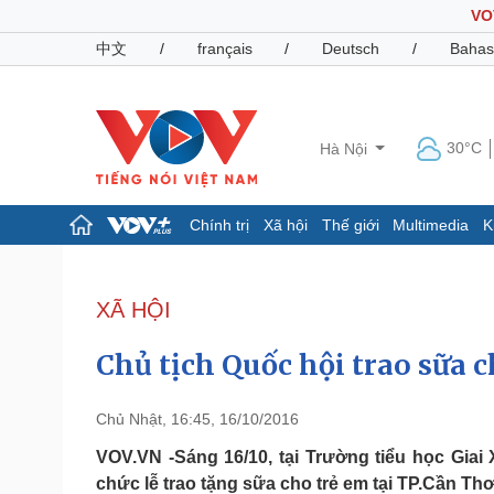
VO
中文
/
français
/
Deutsch
/
Bahas
30°C
Hà Nội
Chính trị
Xã hội
Thế giới
Multimedia
K
Chính trị
Xã hội
Đảng
Tin 24h
XÃ HỘI
Tổ chức nhân sự
Dự báo thời tiết
Quốc hội
Giáo dục
Chủ tịch Quốc hội trao sữa 
Nhận diện sự thật
Dấu ấn VOV
Việc làm
Biển đảo
Chủ Nhật, 16:45, 16/10/2016
Pháp luật
Quân sự - Quốc phòng
VOV.VN -Sáng 16/10, tại Trường tiểu học Gia
chức lễ trao tặng sữa cho trẻ em tại TP.Cần Thơ
Vụ án
Vũ khí