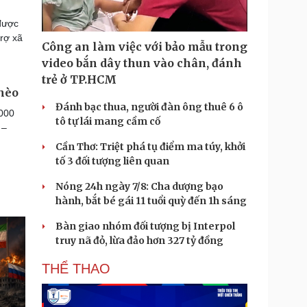
 được
trợ xã
Công an làm việc với bảo mẫu trong
video bắn dây thun vào chân, đánh
trẻ ở TP.HCM
hèo
Đánh bạc thua, người đàn ông thuê 6 ô
.000
tô tự lái mang cầm cố
 –
Cần Thơ: Triệt phá tụ điểm ma túy, khởi
tố 3 đối tượng liên quan
Nóng 24h ngày 7/8: Cha dượng bạo
hành, bắt bé gái 11 tuổi quỳ đến 1h sáng
Bàn giao nhóm đối tượng bị Interpol
truy nã đỏ, lừa đảo hơn 327 tỷ đồng
THỂ THAO