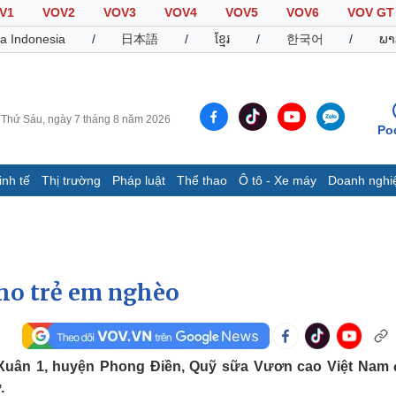
V1
VOV2
VOV3
VOV4
VOV5
VOV6
VOV GT
a Indonesia
/
日本語
/
ខ្មែរ
/
한국어
/
ພາ
Thứ Sáu, ngày 7 tháng 8 năm 2026
Po
inh tế
Thị trường
Pháp luật
Thể thao
Ô tô - Xe máy
Doanh nghi
Thế giới
Multimedia
K
Quan sát
Video
B
Cuộc sống đó đây
Ảnh
K
Hồ sơ
E-Magazine
cho trẻ em nghèo
Infographic
Thể thao
Ô tô - Xe máy
D
i Xuân 1, huyện Phong Điền, Quỹ sữa Vươn cao Việt Nam 
.
Bóng đá
Ô tô
T