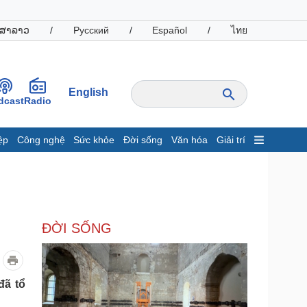
ສາລາວ
/
Русский
/
Español
/
ไทย
English
dcast
Radio
ệp
Công nghệ
Sức khỏe
Đời sống
Văn hóa
Giải trí
inh tế
Thị trường
ất động sản
Giá vàng
hởi nghiệp
Tiêu dùng
Tỷ giá
ĐỜI SỐNG
Chứng khoán
Giá cà phê
oanh nghiệp
Công nghệ
đã tổ
hông tin doanh nghiệp
Sành điệu