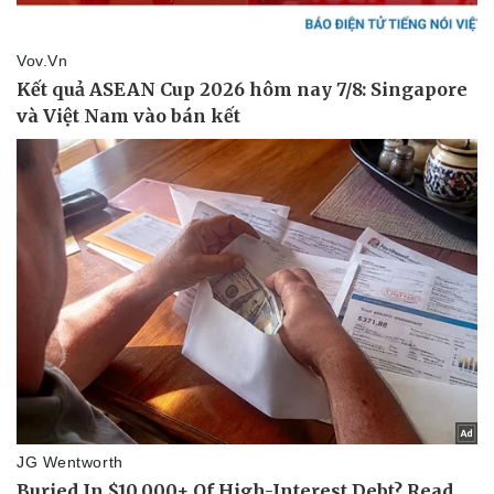
Vụ án
Vũ khí
Tin nóng
Việt Nam
Tư vấn luật
Phân tích