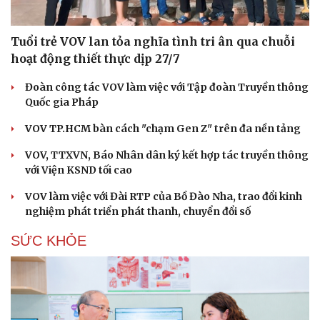
Tuổi trẻ VOV lan tỏa nghĩa tình tri ân qua chuỗi
hoạt động thiết thực dịp 27/7
Đoàn công tác VOV làm việc với Tập đoàn Truyền thông
Quốc gia Pháp
VOV TP.HCM bàn cách "chạm Gen Z" trên đa nền tảng
VOV, TTXVN, Báo Nhân dân ký kết hợp tác truyền thông
với Viện KSND tối cao
VOV làm việc với Đài RTP của Bồ Đào Nha, trao đổi kinh
nghiệm phát triển phát thanh, chuyển đổi số
SỨC KHỎE