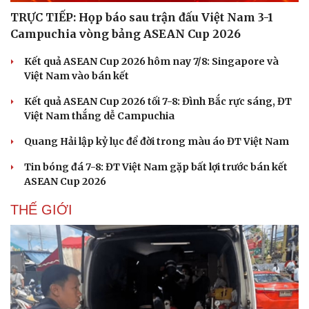
TRỰC TIẾP: Họp báo sau trận đấu Việt Nam 3-1
Campuchia vòng bảng ASEAN Cup 2026
Kết quả ASEAN Cup 2026 hôm nay 7/8: Singapore và
Việt Nam vào bán kết
Kết quả ASEAN Cup 2026 tối 7-8: Đình Bắc rực sáng, ĐT
Việt Nam thắng dễ Campuchia
Quang Hải lập kỷ lục để đời trong màu áo ĐT Việt Nam
Tin bóng đá 7-8: ĐT Việt Nam gặp bất lợi trước bán kết
ASEAN Cup 2026
THẾ GIỚI
Du lịch
Podcast
Tư vấn
Câu chuyện thời sự
Săn Tour
Đọc truyện đêm khuya
check-in
Cửa sổ tình yêu
Kể chuyện cho bé