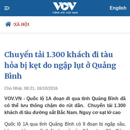
English
XÃ HỘI
/
Chuyển tải 1.300 khách đi tàu
Chính trị
Xã hội
Đảng
Tin 24h
hỏa bị kẹt do ngập lụt ở Quảng
Tổ chức nhân sự
Dự báo thời tiết
Bình
Quốc hội
Giáo dục
Nhận diện sự thật
Dấu ấn VOV
Việc làm
Chủ Nhật, 08:21, 16/10/2016
Biển đảo
VOV.VN - Quốc lộ 1A đoạn đi qua tỉnh Quảng Bình đã
có thể lưu thông chậm do rút dần. Chuyển tải 1.300
khách đi tàu đường sắt Bắc Nam. Nguy cơ sạt lở cao
Quốc lộ 1A qua tỉnh Quảng Bình có 9 đoạn bị ngập sâu,