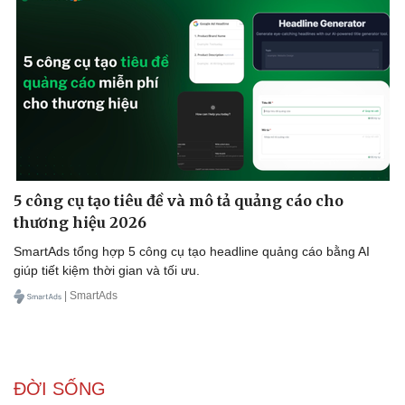
Doanh nghiệp
Công nghệ
Thông tin doanh nghiệp
Sành điệu
Doanh nghiệp 24h
Tin Công nghệ
Doanh nhân
Trải nghiệm
Vì cộng đồng
Chuyển đổi số
5 công cụ tạo tiêu đề và mô tả quảng cáo cho
thương hiệu 2026
SmartAds tổng hợp 5 công cụ tạo headline quảng cáo bằng AI
giúp tiết kiệm thời gian và tối ưu.
| SmartAds
ĐỜI SỐNG