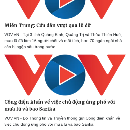
Thể thao
Ô tô - Xe máy
Bóng đá
Ô tô
Lịch thi đấu bóng đá
Xe máy
Thế giới thể thao
Tư vấn
Miền Trung: Cứu dân vượt qua lũ dữ
eSports
VOV.VN - Tại 3 tỉnh Quảng Bình, Quảng Trị và Thừa Thiên Huế,
Hậu trường
mưa lũ đã làm 16 người chết và mất tích, hơn 70 ngàn ngôi nhà
còn bị ngập sâu trong nước.
Công điện khẩn về việc chủ động ứng phó với
mưa lũ và bão Sarika
VOV.VN - Bộ Thông tin và Truyền thông gửi Công điện khẩn về
viêc chủ động ứng phó với mưa lũ và bão Sarika