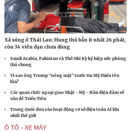
Hạt giống tâm hồn
Xả súng ở Thái Lan: Hung thủ bắn ít nhất 26 phát,
còn 34 viên đạn chưa dùng
Saudi Arabia, Pakistan và Thổ Nhĩ Kỳ ký hiệp ước phòng
thủ chung
Vì sao ông Trump “nóng mặt” trước tin Mỹ thiếu tên
lửa?
Các quan chức ngoại giao Nhật - Mỹ - Hàn điện đàm về
vấn đề Triều Tiên
Trung Quốc đưa vào hoạt động cơ sở điện toán AI lớn
nhất thế giới
Ô TÔ - XE MÁY