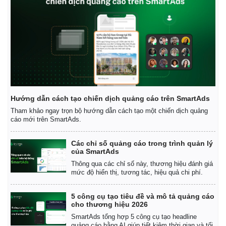
Hướng dẫn cách tạo chiến dịch quảng cáo trên SmartAds
Tham khảo ngay trọn bộ hướng dẫn cách tạo một chiến dịch quảng
cáo mới trên SmartAds.
Các chỉ số quảng cáo trong trình quản lý
của SmartAds
Thông qua các chỉ số này, thương hiệu đánh giá
mức độ hiển thị, tương tác, hiệu quả chi phí.
Kinh tế
Thị trường
Bất động sản
Giá vàng
5 công cụ tạo tiêu đề và mô tả quảng cáo
Khởi nghiệp
Tiêu dùng
cho thương hiệu 2026
Tỷ giá
SmartAds tổng hợp 5 công cụ tạo headline
Chứng khoán
quảng cáo bằng AI giúp tiết kiệm thời gian và tối