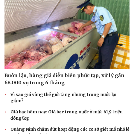
Buôn lậu, hàng giả diễn biến phức tạp, xử lý gần
68.000 vụ trong 6 tháng
Văn hóa
Giải trí
Vì sao giá vàng thế giới tăng nhưng trong nước lại
Sân khấu - Điện ảnh
Nghệ sĩ
giảm?
Văn học
Thời trang
Âm nhạc
Sao Việt
Giá bạc hôm nay: Giá bạc trong nước ở mức 61,9 triệu
Di sản
đồng/kg
Quảng Ninh chấm dứt hoạt động các cơ sở giết mổ nhỏ lẻ