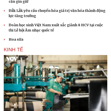
cần gìn giữ
Đắk Lắk yêu cầu chuyển hóa giá trị văn hóa thành động
lực tăng trưởng
Đoàn học sinh Việt Nam xuất sắc giành 8 HCV tại cuộc
thi Lễ hội Âm nhạc quốc tế
Sức khỏe
Đời sống
Hoa sữa
Dinh dưỡng - món ngon
Nhà đẹp
KINH TẾ
Cây thuốc
Blog
Sản phụ khoa
Tình yêu - Gia đình
Nhi khoa
Nam khoa
Làm đẹp - giảm cân
Phòng mạch online
Ăn sạch sống khỏe