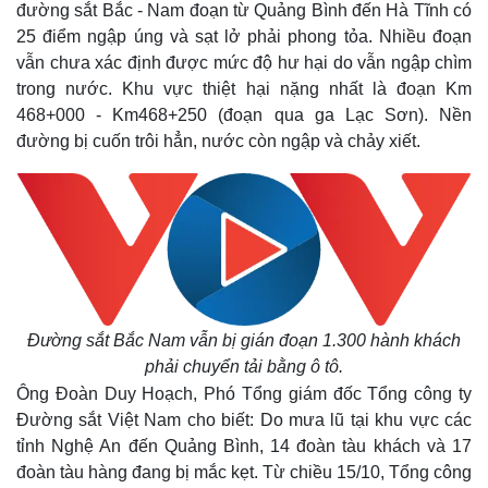
đường sắt Bắc - Nam đoạn từ Quảng Bình đến Hà Tĩnh có
25 điểm ngập úng và sạt lở phải phong tỏa. Nhiều đoạn
vẫn chưa xác định được mức độ hư hại do vẫn ngập chìm
trong nước. Khu vực thiệt hại nặng nhất là đoạn Km
468+000 - Km468+250 (đoạn qua ga Lạc Sơn). Nền
đường bị cuốn trôi hẳn, nước còn ngập và chảy xiết.
Thế giới
Multimedia
Đường sắt Bắc Nam vẫn bị gián đoạn 1.300 hành khách
Quan sát
Video
phải chuyển tải bằng ô tô.
Cuộc sống đó đây
Ảnh
Hồ sơ
E-Magazine
Ông Đoàn Duy Hoạch, Phó Tổng giám đốc Tổng công ty
Infographic
Đường sắt Việt Nam cho biết: Do mưa lũ tại khu vực các
tỉnh Nghệ An đến Quảng Bình, 14 đoàn tàu khách và 17
đoàn tàu hàng đang bị mắc kẹt. Từ chiều 15/10, Tổng công