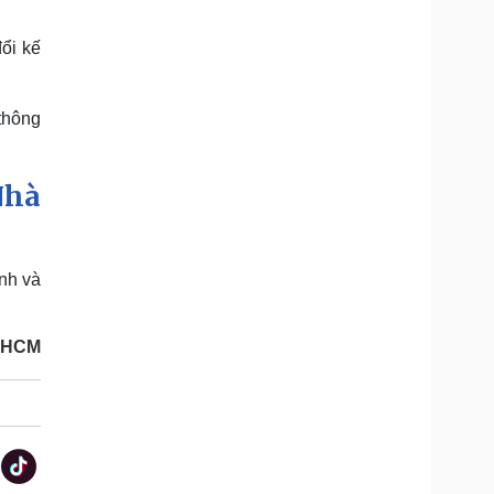
ổi kế
thông
Nhà
nh và
.HCM