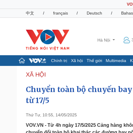
VO
中文
/
français
/
Deutsch
/
Bahas
Hà Nội
Chính trị
Xã hội
Thế giới
Multimedia
K
Chính trị
Xã hội
XÃ HỘI
Đảng
Tin 24h
Chuyển toàn bộ chuyến bay 
Tổ chức nhân sự
Dự báo thời tiết
Quốc hội
Giáo dục
từ 17/5
Nhận diện sự thật
Dấu ấn VOV
Việc làm
Biển đảo
Thứ Tư, 10:55, 14/05/2025
Pháp luật
Quân sự - Quốc phòng
VOV.VN - Từ 4h ngày 17/5/2025 Cảng hàng khôn
Vụ án
Vũ khí
chuyển đổi toàn bộ khai thác các đường bay nội