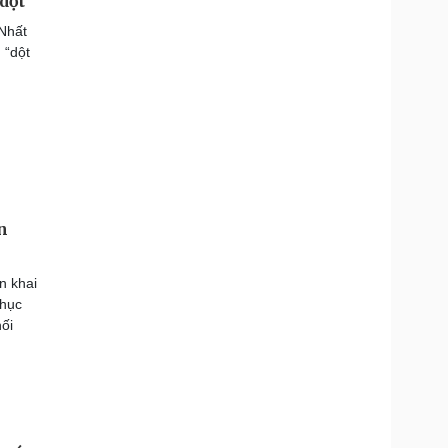
 dột
 Nhất
 “dột
n
n khai
phục
ối