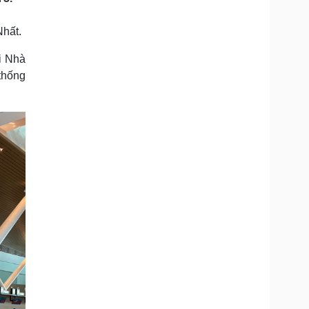
Doanh nghiệp 24h
Tin Công nghệ
Doanh nhân
Trải nghiệm
Nhất.
ì cộng đồng
Chuyển đổi số
i Nhà
thống
u lịch
Podcast
Tư vấn
Câu chuyện thời sự
Săn Tour
Đọc truyện đêm khuya
heck-in
Cửa sổ tình yêu
Kể chuyện cho bé
Hạt giống tâm hồn