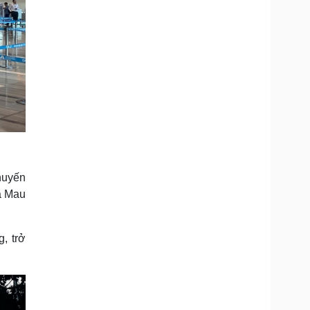
chuyến
à Mau
, trở