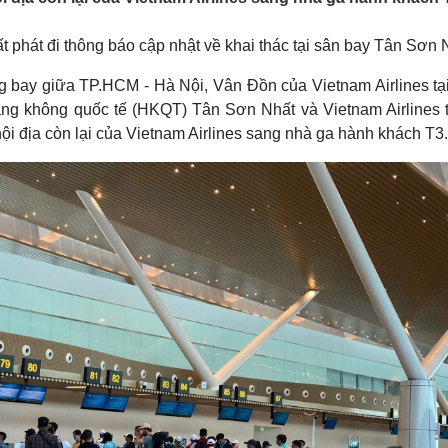
Lịch thi đấu bóng đá
Xe máy
Thế giới thể thao
Tư vấn
phát đi thông báo cập nhật về khai thác tại sân bay Tân Sơn 
eSports
V
Hậu trường
g bay giữa TP.HCM - Hà Nội, Vân Đồn của Vietnam Airlines tạ
ng không quốc tế (HKQT) Tân Sơn Nhất và Vietnam Airlines 
Văn hóa
Giải trí
D
ội địa còn lại của Vietnam Airlines sang nhà ga hành khách T3.
Sân khấu - Điện ảnh
Nghệ sĩ
Văn học
Thời trang
Âm nhạc
Sao Việt
c
Di sản