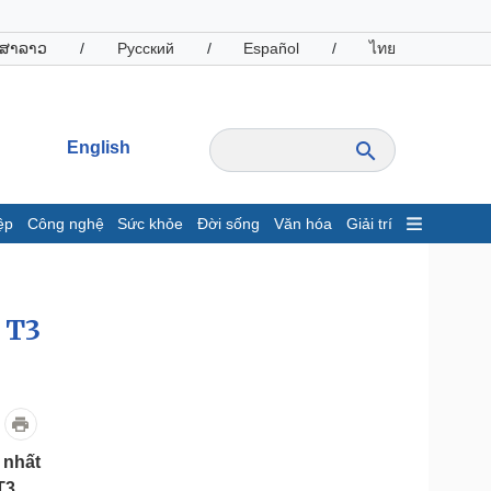
ສາລາວ
/
Русский
/
Español
/
ไทย
English
ệp
Công nghệ
Sức khỏe
Đời sống
Văn hóa
Giải trí
inh tế
Thị trường
ất động sản
Giá vàng
 T3
hởi nghiệp
Tiêu dùng
Tỷ giá
Chứng khoán
Giá cà phê
oanh nghiệp
Công nghệ
 nhất
hông tin doanh nghiệp
Sành điệu
T3.