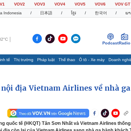
V1
VOV2
VOV3
VOV4
VOV5
VOV6
VOV GT
a Indonesia
/
日本語
/
ខ្មែរ
/
한국어
/
ພາ
32°C
Podcast
Radio
inh tế
Thị trường
Pháp luật
Thể thao
Ô tô - Xe máy
Doanh nghi
Thế giới
Multimedia
K
Quan sát
Video
B
nội địa Vietnam Airlines về nhà ga
Cuộc sống đó đây
Ảnh
K
Hồ sơ
E-Magazine
Infographic
Thể thao
Ô tô - Xe máy
D
g quốc tế (HKQT) Tân Sơn Nhất và Vietnam Airlines thống
Bóng đá
Ô tô
T
 địa còn lại của Vietnam Airlines sang nhà ga hành khách 