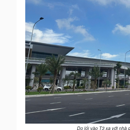
Do lối vào T3 xa với nhà 