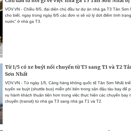
Chủ đầu tư nói gì về việc nhà ga T3 Tân Sơn Nhất bị
VOV.VN - Chiều 8/5, đại diện chủ đầu tư dự án nhà ga T3 Tân Sơn
cho biết, ngay trong ngày 8/5 các đơn vị sẽ xử lý dứt điểm tình trạng
nước” ở nhà ga T3.
Từ 1/5 có xe buýt nối chuyến từ T3 sang T1 và T2 Tâ
Sơn Nhất
VOV.VN - Từ ngày 1/5, Cảng hàng không quốc tế Tân Sơn Nhất triể
tuyến xe buýt (shuttle bus) miễn phí bên trong sân đậu tàu bay để 
vụ hành khách thuận tiện hơn trong việc thực hiện các chuyến bay n
chuyến (transit) từ nhà ga T3 sang nhà ga T1 và T2.