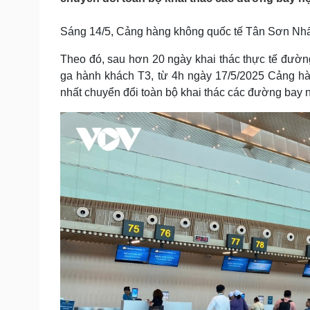
Tin nóng
Việt Nam
Tư vấn luật
Phân tích
Sáng 14/5, Cảng hàng không quốc tế Tân Sơn Nhất 
Theo đó, sau hơn 20 ngày khai thác thực tế đườn
Sức khỏe
ga hành khách T3, từ 4h ngày 17/5/2025 Cảng hà
Đời sống
nhất chuyển đổi toàn bộ khai thác các đường bay n
Dinh dưỡng - món ngon
Nhà đẹp
Cây thuốc
Blog
Sản phụ khoa
Tình yêu - Gia đình
Nhi khoa
Nam khoa
Làm đẹp - giảm cân
Phòng mạch online
Ăn sạch sống khỏe
Cải chính