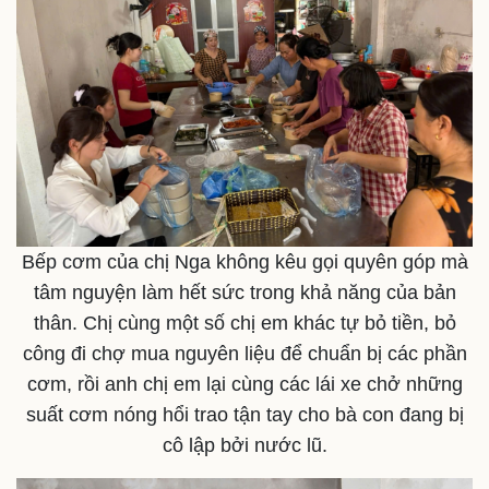
Pháp luật
Quân sự - Quốc phòng
Vụ án
Vũ khí
Tin nóng
Việt Nam
Tư vấn luật
Phân tích
Bếp cơm của chị Nga không kêu gọi quyên góp mà
tâm nguyện làm hết sức trong khả năng của bản
thân. Chị cùng một số chị em khác tự bỏ tiền, bỏ
công đi chợ mua nguyên liệu để chuẩn bị các phần
cơm, rồi anh chị em lại cùng các lái xe chở những
suất cơm nóng hổi trao tận tay cho bà con đang bị
cô lập bởi nước lũ.