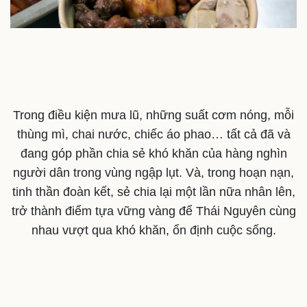
Văn hóa
Giải trí
Sân khấu - Điện ảnh
Nghệ sĩ
Văn học
Thời trang
Âm nhạc
Sao Việt
Di sản
Trong điều kiện mưa lũ, những suất cơm nóng, mỗi
thùng mì, chai nước, chiếc áo phao… tất cả đã và
đang góp phần chia sẻ khó khăn của hàng nghìn
người dân trong vùng ngập lụt. Và, trong hoạn nạn,
tinh thần đoàn kết, sẻ chia lại một lần nữa nhân lên,
trở thành điểm tựa vững vàng để Thái Nguyên cùng
nhau vượt qua khó khăn, ổn định cuộc sống.