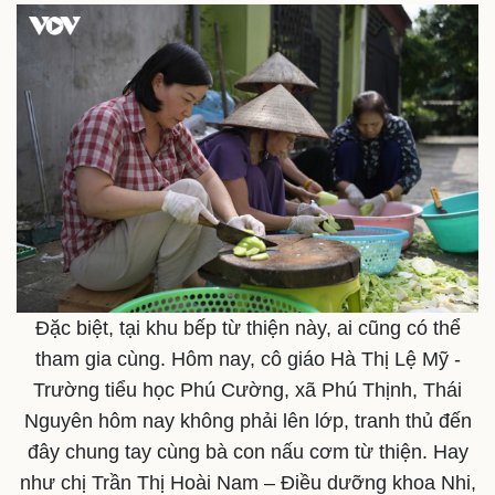
Thể thao
Ô tô - Xe máy
Bóng đá
Ô tô
Lịch thi đấu bóng đá
Xe máy
Thế giới thể thao
Tư vấn
eSports
Hậu trường
Đặc biệt, tại khu bếp từ thiện này, ai cũng có thể
tham gia cùng. Hôm nay, cô giáo Hà Thị Lệ Mỹ -
Trường tiểu học Phú Cường, xã Phú Thịnh, Thái
Nguyên hôm nay không phải lên lớp, tranh thủ đến
đây chung tay cùng bà con nấu cơm từ thiện. Hay
như chị Trần Thị Hoài Nam – Điều dưỡng khoa Nhi,