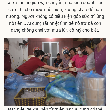
có xe tải thì giúp vận chuyển, nhà kinh doanh tiệc
Doanh nghiệp
Công nghệ
cưới thì cho mượn nồi niêu, xoong chảo để nấu
Thông tin doanh nghiệp
Sành điệu
nướng. Người không có điều kiện góp sức thì ủng
Doanh nghiệp 24h
Tin Công nghệ
hộ tiền... Ai cũng rất nhiệt tình để hỗ trợ bà con
Doanh nhân
Trải nghiệm
Vì cộng đồng
Chuyển đổi số
đang chống chọi với mưa lũ”, cô Mỹ cho biết.
Đặc biệt, tại khu bếp từ thiện này, ai cũng có thể