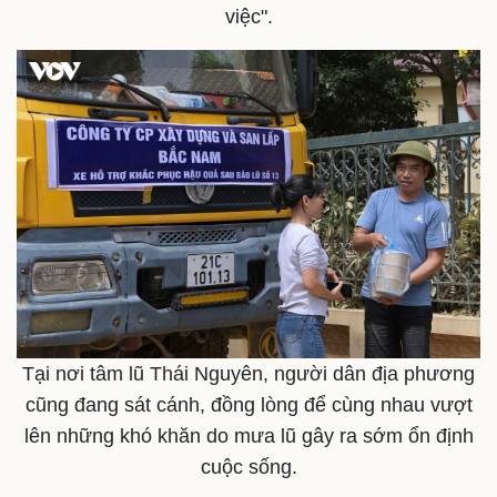
việc".
Săn Tour
Đọc truyện đêm khuya
check-in
Cửa sổ tình yêu
Kể chuyện cho bé
Hạt giống tâm hồn
Tại nơi tâm lũ Thái Nguyên, người dân địa phương
cũng đang sát cánh, đồng lòng để cùng nhau vượt
lên những khó khăn do mưa lũ gây ra sớm ổn định
cuộc sống.