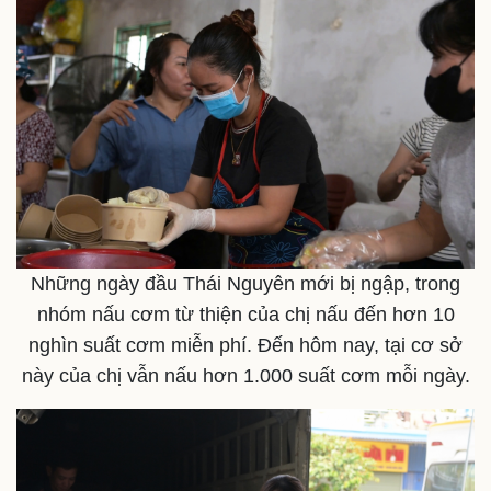
Kinh tế
Thị trường
Bất động sản
Giá vàng
Khởi nghiệp
Tiêu dùng
Tỷ giá
Chứng khoán
Giá cà phê
Những ngày đầu Thái Nguyên mới bị ngập, trong
nhóm nấu cơm từ thiện của chị nấu đến hơn 10
nghìn suất cơm miễn phí. Đến hôm nay, tại cơ sở
này của chị vẫn nấu hơn 1.000 suất cơm mỗi ngày.