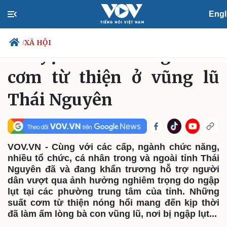
Engl
XÃ HỘI
Thứ Bảy, 20:57, 11/10/2025
XÃ HỘI
/
Chuyện về những suất
cơm từ thiện ở vũng lũ
Thái Nguyên
Chính trị
Xã hội
Đảng
Tin 24h
Tổ chức nhân sự
Dự báo thời tiết
Quốc hội
Giáo dục
Nhận diện sự thật
Dấu ấn VOV
VOV.VN - Cùng với các cấp, ngành chức năng,
Việc làm
nhiều tổ chức, cá nhân trong và ngoài tỉnh Thái
Biển đảo
Nguyên đã và đang khẩn trương hỗ trợ người
dân vượt qua ảnh hưởng nghiêm trọng do ngập
lụt tại các phường trung tâm của tỉnh. Những
suất cơm từ thiện nóng hổi mang đến kịp thời
đã làm ấm lòng bà con vũng lũ, nơi bị ngập lụt...