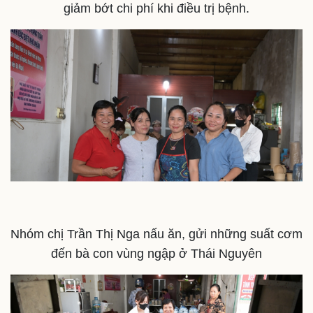
Dinh dưỡng - món ngon
Nhà đẹp
giảm bớt chi phí khi điều trị bệnh.
Cây thuốc
Blog
Sản phụ khoa
Tình yêu - Gia đình
Nhi khoa
Nam khoa
Làm đẹp - giảm cân
Phòng mạch online
Ăn sạch sống khỏe
Nhóm chị Trần Thị Nga nấu ăn, gửi những suất cơm
đến bà con vùng ngập ở Thái Nguyên