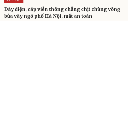
Dây điện, cáp viễn thông chằng chịt chùng võng
bủa vây ngõ phố Hà Nội, mất an toàn
BÁO ĐIỆN TỬ TIẾNG NÓI VIỆT NAM
Trụ sở: 37 Bà Triệu, phường Cửa Nam, Hà Nội
Điện thoại: 84-24-22105148, 84-24-39785691
Thư điện tử: baodientuvov@vov.vn
Liên hệ quảng cáo, phát hành: quangcao@vovnews.vn
Báo giá quảng cáo
Báo in
xuất bản thứ Năm hàng tuần
Tổng Biên tập: NGÔ THIỆU PHONG