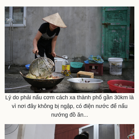
Thế giới
Multimedia
Quan sát
Video
Cuộc sống đó đây
Ảnh
Hồ sơ
E-Magazine
Infographic
Lý do phải nấu cơm cách xa thành phố gần 30km là
vì nơi đây không bị ngập, có điện nước để nấu
nướng đồ ăn...