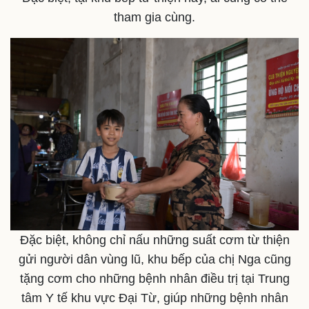
tham gia cùng.
Đặc biệt, không chỉ nấu những suất cơm từ thiện
gửi người dân vùng lũ, khu bếp của chị Nga cũng
tặng cơm cho những bệnh nhân điều trị tại Trung
tâm Y tế khu vực Đại Từ, giúp những bệnh nhân
Sức khỏe
Đời sống