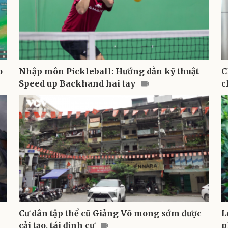
o
Nhập môn Pickleball: Hướng dẫn kỹ thuật
C
Speed up Backhand hai tay
c
Cư dân tập thể cũ Giảng Võ mong sớm được
L
cải tạo, tái định cư
p