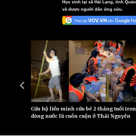
Học sinh tại xã Hải Lạng, tỉnh Quả
và được người dân ứng cứu.
Sức khỏe
Đời sống
Dinh dưỡng - món ngon
Nhà đẹp
Cây thuốc
Blog
Sản phụ khoa
Tình yêu - Gia đình
Nhi khoa
Nam khoa
Làm đẹp - giảm cân
Phòng mạch online
Ăn sạch sống khỏe
Cải chính
bị lũ
Cứu hộ liều mình cứu bé 2 tháng tuổi tro
– Trà
dòng nước lũ cuồn cuộn ở Thái Nguyên