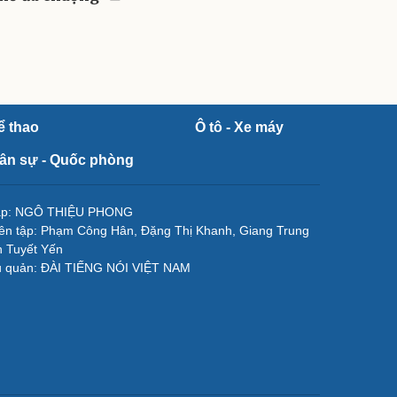
ể thao
Ô tô - Xe máy
ân sự - Quốc phòng
tập: NGÔ THIỆU PHONG
ên tập: Phạm Công Hân, Đặng Thị Khanh, Giang Trung
 Tuyết Yến
ủ quản: ĐÀI TIẾNG NÓI VIỆT NAM