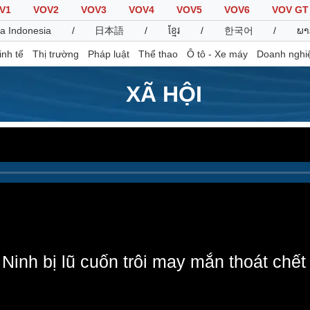
V1
VOV2
VOV3
VOV4
VOV5
VOV6
VOV GT
a Indonesia
/
日本語
/
ខ្មែរ
/
한국어
/
ພາ
inh tế
Thị trường
Pháp luật
Thể thao
Ô tô - Xe máy
Doanh nghi
XÃ HỘI
Thế giới
Multimedia
K
Quan sát
Video
B
Cuộc sống đó đây
Ảnh
K
Hồ sơ
E-Magazine
Infographic
 Ninh bị lũ cuốn trôi may mắn thoát chế
Thể thao
Ô tô - Xe máy
D
Bóng đá
Ô tô
T
Lịch thi đấu bóng đá
Xe máy
Thế giới thể thao
Tư vấn