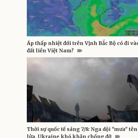
Áp thấp nhiệt đới trên Vịnh Bắc Bộ có đi và
đất liền Việt Nam?
Thời sự quốc tế sáng 7/8: Nga dội "mưa" tên
lửa, Ukraine khó khăn chống đỡ