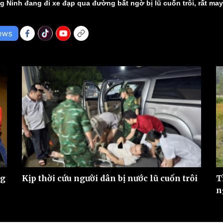
ng Ninh đang đi xe đạp qua đường bất ngờ bị lũ cuốn trôi, rất m
eSports
V
Hậu trường
Văn hóa
Giải trí
D
Sân khấu - Điện ảnh
Nghệ sĩ
Văn học
Thời trang
Âm nhạc
Sao Việt
c
Di sản
ng
Kịp thời cứu người dân bị nước lũ cuốn trôi
T
n