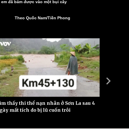
ay em đã bám được vào một bụi cây
ì cộng đồng
Chuyển đổi số
Theo Quốc Nam/Tiền Phong
u lịch
Podcast
Tư vấn
Câu chuyện thời sự
Săn Tour
Đọc truyện đêm khuya
heck-in
Cửa sổ tình yêu
Kể chuyện cho bé
Hạt giống tâm hồn
ìm thấy thi thể nạn nhân ở Sơn La sau 4
Hiện trư
gày mất tích do bị lũ cuốn trôi
cuốn tại
Lĩnh