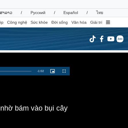
ສາລາວ
/
Русский
/
Español
/
ไทย
ệp
Công nghệ
Sức khỏe
Đời sống
Văn hóa
Giải trí
inh tế
Thị trường
ất động sản
Giá vàng
Remaining
-
1:02
hởi nghiệp
Tiêu dùng
Picture-
Fullscreen
in-
Picture
Tỷ giá
Time
Chứng khoán
Giá cà phê
t nhờ bám vào bụi cây
oanh nghiệp
Công nghệ
hông tin doanh nghiệp
Sành điệu
Doanh nghiệp 24h
Tin Công nghệ
Doanh nhân
Trải nghiệm