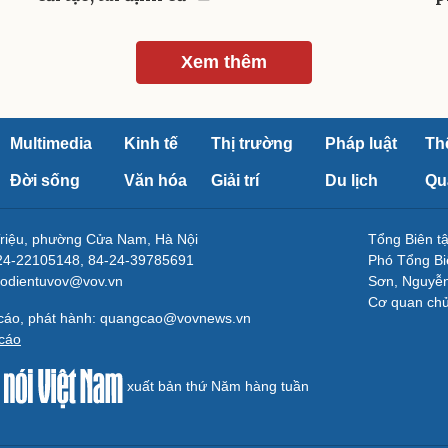
Xem thêm
Multimedia
Kinh tế
Thị trường
Pháp luật
Th
Đời sống
Văn hóa
Giải trí
Du lịch
Qu
Triệu, phường Cửa Nam, Hà Nội
Tổng Biên 
-24-22105148, 84-24-39785691
Phó Tổng Bi
aodientuvov@vov.vn
Sơn, Nguyễn
Cơ quan ch
 cáo, phát hành: quangcao@vovnews.vn
cáo
xuất bản thứ Năm hàng tuần