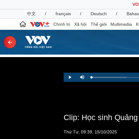
VO
中文
/
français
/
Deutsch
/
Bahas
Chính trị
Xã hội
Thế giới
Multimedia
K
Chính trị
Xã hội
Đảng
Tin 24h
Loaded
:
Tổ chức nhân sự
Dự báo thời tiết
Play
Mute
15.88%
Quốc hội
Giáo dục
Nhận diện sự thật
Dấu ấn VOV
Việc làm
Biển đảo
Clip: Học sinh Quảng
Pháp luật
Quân sự - Quốc phòng
Vụ án
Vũ khí
Tin nóng
Việt Nam
Thứ Tư, 09:39, 15/10/2025
Tư vấn luật
Phân tích