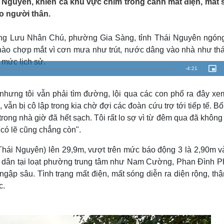
 Nguyên, khiến cả khu vực chìm trong cảnh mất điện, mất 
Lịch thi đấu bóng đá
Xe máy
o người thân.
Thế giới thể thao
Tư vấn
eSports
V
Hậu trường
ường Lưu Nhân Chú, phường Gia Sàng, tỉnh Thái Nguyên ngón
 nào chợp mắt vì cơn mưa như trút, nước dâng vào nhà như thá
Văn hóa
Giải trí
D
mức lịch sử.
Sân khấu - Điện ảnh
Nghệ sĩ
R
-
4:21
P
i
Văn học
Thời trang
c
e
t
Âm nhạc
Sao Việt
c
u
nhưng tôi vẫn phải tìm đường, lội qua các con phố ra đây xem
r
Di sản
m
e
ẫn bị cô lập trong kia chờ đợi các đoàn cứu trợ tới tiếp tế. Bố 
-
i
a
n
ong nhà giờ đã hết sạch. Tôi rất lo sợ vì từ đêm qua đã khôn
-
P
có lẽ cũng chẳng còn".
i
i
c
t
n
u
hái Nguyên) lên 29,9m, vượt trên mức báo động 3 là 2,90m và
r
e
i
ộ dân tại loạt phường trung tâm như Nam Cường, Phan Đình P
ngập sâu. Tình trạng mất điện, mất sóng diễn ra diện rộng, th
n
c.
g
T
i