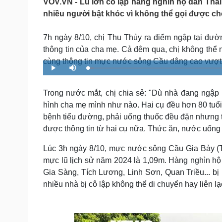
VOV.VN - Lũ lớn cô lập hàng nghìn hộ dân Thái
Tin nóng
Việt Nam
nhiều người bật khóc vì không thể gọi được ch
Tư vấn luật
Phân tích
7h ngày 8/10, chị Thu Thủy ra điểm ngập tại đ
thông tin của cha mẹ. Cả đêm qua, chị không thể
Sức khỏe
Đời sống
cùng thông tin mực nước sông Cầu dâng cao vượt 
Dinh dưỡng - món ngon
Nhà đẹp
L
P
M
o
l
u
Cây thuốc
Blog
a
a
t
d
y
e
Sản phụ khoa
Tình yêu - Gia đình
e
Trong nước mắt, chị chia sẻ: "Dù nhà đang ngập 
d
Nhi khoa
:
hình cha mẹ mình như nào. Hai cụ đều hơn 80 tuổi, v
1
Nam khoa
.
9
bệnh tiểu đường, phải uống thuốc đều đặn nhưng tr
Làm đẹp - giảm cân
0
%
được thông tin từ hai cụ nữa. Thức ăn, nước uống 
Phòng mạch online
Ăn sạch sống khỏe
Lúc 3h ngày 8/10, mực nước sông Cầu Gia Bảy (T
Cải chính
mực lũ lịch sử năm 2024 là 1,09m. Hàng nghìn h
Gia Sàng, Tích Lương, Linh Sơn, Quan Triều... bị 
nhiều nhà bị cô lập không thể di chuyển hay liên lạ