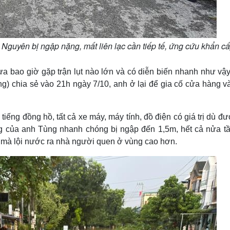
Nguyên bị ngập nặng, mất liên lạc cần tiếp tế, ứng cứu khẩn cấ
ưa bao giờ gặp trận lụt nào lớn và có diễn biến nhanh như vậy
) chia sẻ vào 21h ngày 7/10, anh ở lại để gia cố cửa hàng v
tiếng đồng hồ, tất cả xe máy, máy tính, đồ điện có giá trị dù đ
g của anh Tùng nhanh chóng bị ngập đến 1,5m, hết cả nửa tầ
ản mà lội nước ra nhà người quen ở vùng cao hơn.