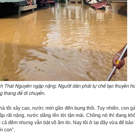
nh Thái Nguyên ngập nặng. Người dân phải tự chế tạo thuyền h
g thang để di chuyển.
 nhà tôi xây cao, nước mới gần đến bụng thôi. Tuy nhiên, con g
ập rất nặng, nước dâng lên tới tận mái. Chồng nó thì đang kh
ái cả đêm nhưng vẫn bặt vô âm tín. Nay tôi ở lại đây vừa để bảo 
i con".