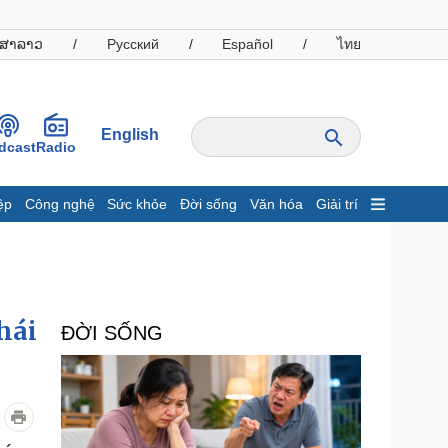
ສາລາວ
/
Русский
/
Español
/
ไทย
English
dcast
Radio
ệp
Công nghệ
Sức khỏe
Đời sống
Văn hóa
Giải trí
inh tế
Thị trường
ất động sản
Giá vàng
hởi nghiệp
Tiêu dùng
Tỷ giá
hái
ĐỜI SỐNG
Chứng khoán
Giá cà phê
oanh nghiệp
Công nghệ
hông tin doanh nghiệp
Sành điệu