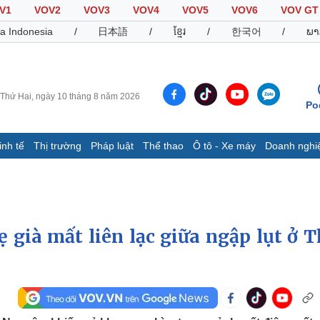
V1
VOV2
VOV3
VOV4
VOV5
VOV6
VOV GT
a Indonesia
/
日本語
/
ខ្មែរ
/
한국어
/
ພາ
Thứ Hai, ngày 10 tháng 8 năm 2026
Po
inh tế
Thị trường
Pháp luật
Thể thao
Ô tô - Xe máy
Doanh nghi
Thế giới
Multimedia
K
Quan sát
Video
B
Cuộc sống đó đây
Ảnh
K
Hồ sơ
E-Magazine
 già mất liên lạc giữa ngập lụt ở T
Infographic
Thể thao
Ô tô - Xe máy
D
Bóng đá
Ô tô
T