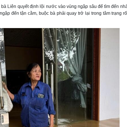
, bà Liên quyết định lội nước vào vùng ngập sâu để tìm đến nh
ập đến tận cằm, buộc bà phải quay trở lại trong tâm trạng rối