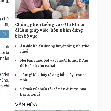
sóng,
Doanh nghiệp 24h
Tin Công nghệ
Doanh nhân
Trải nghiệm
ì cộng đồng
Chuyển đổi số
g chờ
Chồng ghen tuông vô cớ từ khi tôi
c đổ,
u lịch
Podcast
đi làm giúp việc, hôn nhân đứng
Tư vấn
Câu chuyện thời sự
F
bên bờ vực
u
Săn Tour
Đọc truyện đêm khuya
l
l
heck-in
Cửa sổ tình yêu
s
Ăn dứa khiến đường huyết tăng như thế
 tình
c
Kể chuyện cho bé
r
nào?
tôi bị
e
Hạt giống tâm hồn
e
n
g nhận
Nói bắn nước bọt vào người khác: Đừng
để khó xử cho cả hai
 trên
Làm gì khi thấy tổ ong bắp cày trong
nhà?
hùng,
ậm chí
Về tuổi xế chiều tôi có nên đi bước nữa
hay không?
VĂN HÓA