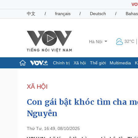
VO
中文
/
français
/
Deutsch
/
Bahas
32°C
Hà Nội
Chính trị
Xã hội
Thế giới
Multimedia
K
Chính trị
Xã hội
Đảng
Tin 24h
XÃ HỘI
Tổ chức nhân sự
Dự báo thời tiết
Quốc hội
Giáo dục
Con gái bật khóc tìm cha mẹ
Nhận diện sự thật
Dấu ấn VOV
Việc làm
Nguyên
Biển đảo
Pháp luật
Quân sự - Quốc phòng
Thứ Tư, 16:49, 08/10/2025
Vụ án
Vũ khí