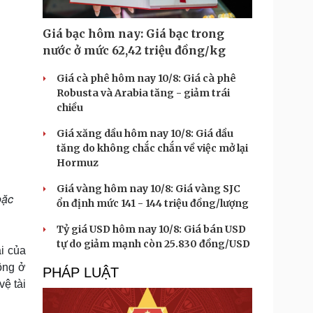
Giá bạc hôm nay: Giá bạc trong
nước ở mức 62,42 triệu đồng/kg
Giá cà phê hôm nay 10/8: Giá cà phê
Robusta và Arabia tăng - giảm trái
chiều
Giá xăng dầu hôm nay 10/8: Giá dầu
tăng do không chắc chắn về việc mở lại
Hormuz
Giá vàng hôm nay 10/8: Giá vàng SJC
oặc
ổn định mức 141 - 144 triệu đồng/lượng
Tỷ giá USD hôm nay 10/8: Giá bán USD
tự do giảm mạnh còn 25.830 đồng/USD
ái của
ông ở
PHÁP LUẬT
vệ tài