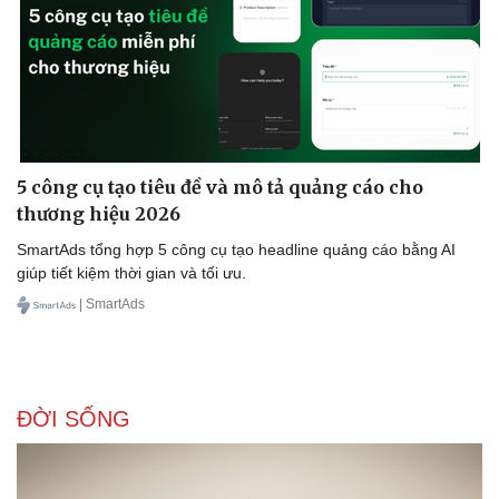
Doanh nghiệp
Công nghệ
Thông tin doanh nghiệp
Sành điệu
Doanh nghiệp 24h
Tin Công nghệ
Doanh nhân
Trải nghiệm
5 công cụ tạo tiêu đề và mô tả quảng cáo cho
Vì cộng đồng
Chuyển đổi số
thương hiệu 2026
SmartAds tổng hợp 5 công cụ tạo headline quảng cáo bằng AI
giúp tiết kiệm thời gian và tối ưu.
| SmartAds
ĐỜI SỐNG