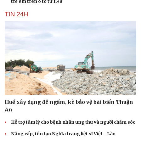
trẻ em trên ô tô từ 15/8
TIN 24H
Huế xây dựng đê ngầm, kè bảo vệ bãi biển Thuận
An
Hỗ trợ tâm lý cho bệnh nhân ung thư và người chăm sóc
Nâng cấp, tôn tạo Nghĩa trang liệt sĩ Việt - Lào
Cải chính