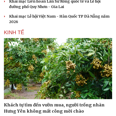
Khai mạc Liên hoan Lân Sư Rồng quốc tế và Lễ hội
đường phố Quy Nhơn - Gia Lai
Khai mạc Lễ hội Việt Nam - Hàn Quốc TP Đà Nẵng năm
2026
KINH TẾ
Sức khỏe
Đời sống
Dinh dưỡng - món ngon
Nhà đẹp
Cây thuốc
Blog
Sản phụ khoa
Tình yêu - Gia đình
Nhi khoa
Nam khoa
Làm đẹp - giảm cân
Phòng mạch online
Ăn sạch sống khỏe
Khách tự tìm đến vườn mua, người trồng nhãn
Hưng Yên không mất công mời chào