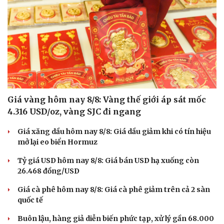
Giá vàng hôm nay 8/8: Vàng thế giới áp sát mốc
4.316 USD/oz, vàng SJC đi ngang
Giá xăng dầu hôm nay 8/8: Giá dầu giảm khi có tín hiệu
mở lại eo biển Hormuz
Văn hóa
Giải trí
Tỷ giá USD hôm nay 8/8: Giá bán USD hạ xuống còn
Sân khấu - Điện ảnh
Nghệ sĩ
26.468 đồng/USD
Văn học
Thời trang
Âm nhạc
Sao Việt
Giá cà phê hôm nay 8/8: Giá cà phê giảm trên cả 2 sàn
Di sản
quốc tế
Buôn lậu, hàng giả diễn biến phức tạp, xử lý gần 68.000