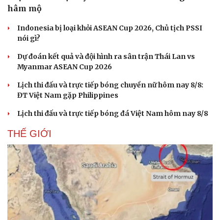
hâm mộ
Indonesia bị loại khỏi ASEAN Cup 2026, Chủ tịch PSSI
nói gì?
Dự đoán kết quả và đội hình ra sân trận Thái Lan vs
Myanmar ASEAN Cup 2026
Lịch thi đấu và trực tiếp bóng chuyền nữ hôm nay 8/8:
ĐT Việt Nam gặp Philippines
Lịch thi đấu và trực tiếp bóng đá Việt Nam hôm nay 8/8
THẾ GIỚI
Du lịch
Podcast
Tư vấn
Câu chuyện thời sự
Săn Tour
Đọc truyện đêm khuya
check-in
Cửa sổ tình yêu
Kể chuyện cho bé