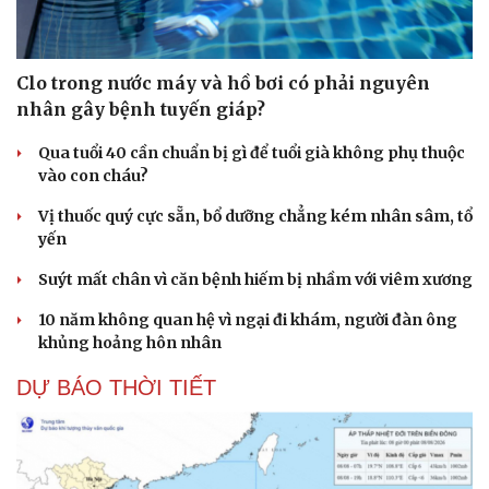
Clo trong nước máy và hồ bơi có phải nguyên
nhân gây bệnh tuyến giáp?
Qua tuổi 40 cần chuẩn bị gì để tuổi già không phụ thuộc
vào con cháu?
Vị thuốc quý cực sẵn, bổ dưỡng chẳng kém nhân sâm, tổ
yến
Suýt mất chân vì căn bệnh hiếm bị nhầm với viêm xương
10 năm không quan hệ vì ngại đi khám, người đàn ông
khủng hoảng hôn nhân
DỰ BÁO THỜI TIẾT