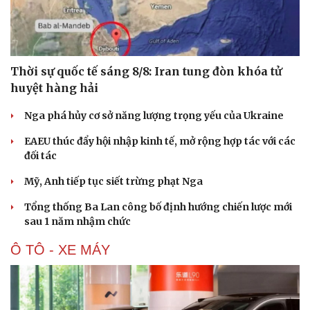
Hạt giống tâm hồn
Thời sự quốc tế sáng 8/8: Iran tung đòn khóa tử
huyệt hàng hải
Nga phá hủy cơ sở năng lượng trọng yếu của Ukraine
EAEU thúc đẩy hội nhập kinh tế, mở rộng hợp tác với các
đối tác
Mỹ, Anh tiếp tục siết trừng phạt Nga
Tổng thống Ba Lan công bố định hướng chiến lược mới
sau 1 năm nhậm chức
Ô TÔ - XE MÁY