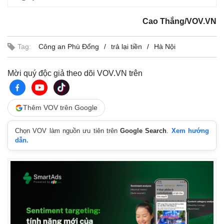
Cao Thắng/VOV.VN
Tag:
Công an Phù Đổng
trả lại tiền
Hà Nội
Mời quý độc giả theo dõi VOV.VN trên
Thêm VOV trên Google
Chọn VOV làm nguồn ưu tiên trên
Google Search
.
Xem hướng
dẫn.
Kinh tế
Thị trường
Bất động sản
Giá vàng
Khởi nghiệp
Tiêu dùng
Tỷ giá
Chứng khoán