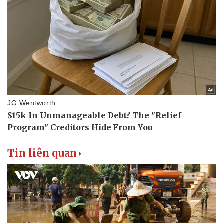
Thể thao
Ô tô - Xe máy
Bóng đá
Ô tô
Lịch thi đấu bóng đá
Xe máy
Thế giới thể thao
Tư vấn
eSports
Hậu trường
Tin liên quan