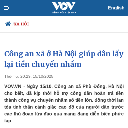
English
XÃ HỘI
/
Công an xã ở Hà Nội giúp dân lấy
Chính trị
Xã hội
Đảng
Tin 24h
lại tiền chuyển nhầm
Tổ chức nhân sự
Dự báo thời tiết
Quốc hội
Giáo dục
Thứ Tư, 20:29, 15/10/2025
Nhận diện sự thật
Dấu ấn VOV
Việc làm
VOV.VN - Ngày 15/10, Công an xã Phù Đổng, Hà Nội
Biển đảo
cho biết, đã kịp thời hỗ trợ công dân hoàn trả tiền
thành công vụ chuyển nhầm số tiền lớn, đồng thời lan
tỏa tinh thần cảnh giác cao độ của người dân trước
các thủ đoạn lừa đảo qua mạng đang diễn biến phức
tạp.