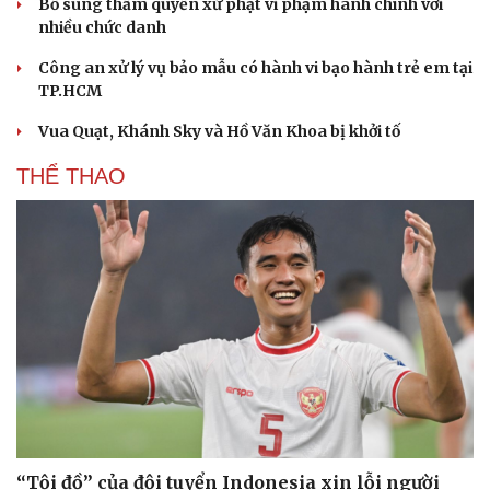
Bổ sung thẩm quyền xử phạt vi phạm hành chính với
nhiều chức danh
Công an xử lý vụ bảo mẫu có hành vi bạo hành trẻ em tại
TP.HCM
Vua Quạt, Khánh Sky và Hồ Văn Khoa bị khởi tố
THỂ THAO
“Tội đồ” của đội tuyển Indonesia xin lỗi người