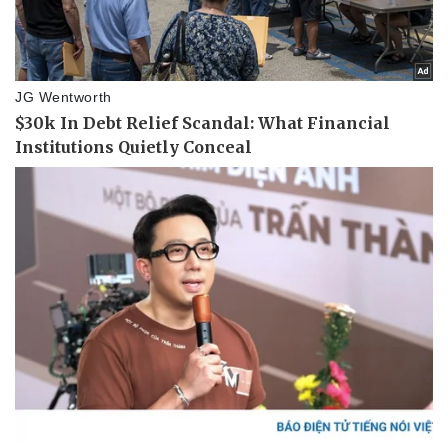
Vụ án
Vũ khí
Tin nóng
Việt Nam
Tư vấn luật
Phân tích