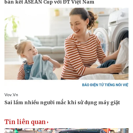
Thể thao
Ô tô - Xe máy
Bóng đá
Ô tô
Lịch thi đấu bóng đá
Xe máy
Thế giới thể thao
Tư vấn
eSports
Hậu trường
Tin liên quan