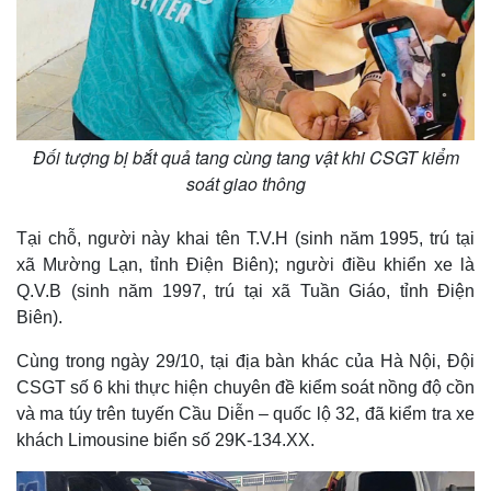
Đối tượng bị bắt quả tang cùng tang vật khi CSGT kiểm
soát giao thông
Tại chỗ, người này khai tên T.V.H (sinh năm 1995, trú tại
xã Mường Lạn, tỉnh Điện Biên); người điều khiển xe là
Q.V.B (sinh năm 1997, trú tại xã Tuần Giáo, tỉnh Điện
Thế giới
Multimedia
Biên).
Quan sát
Video
Cùng trong ngày 29/10, tại địa bàn khác của Hà Nội, Đội
Cuộc sống đó đây
Ảnh
CSGT số 6 khi thực hiện chuyên đề kiểm soát nồng độ cồn
Hồ sơ
E-Magazine
và ma túy trên tuyến Cầu Diễn – quốc lộ 32, đã kiểm tra xe
Infographic
khách Limousine biển số 29K-134.XX.