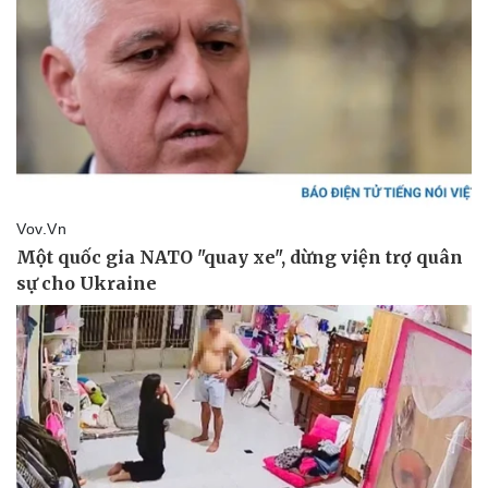
Vụ án
Vũ khí
Tin nóng
Việt Nam
Tư vấn luật
Phân tích