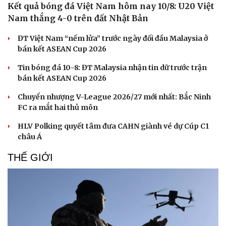
Kết quả bóng đá Việt Nam hôm nay 10/8: U20 Việt
Hạt giống tâm hồn
Nam thắng 4-0 trên đất Nhật Bản
ĐT Việt Nam “nếm lửa” trước ngày đối đầu Malaysia ở
bán kết ASEAN Cup 2026
Tin bóng đá 10-8: ĐT Malaysia nhận tin dữ trước trận
bán kết ASEAN Cup 2026
Chuyển nhượng V-League 2026/27 mới nhất: Bắc Ninh
FC ra mắt hai thủ môn
HLV Polking quyết tâm đưa CAHN giành vé dự Cúp C1
châu Á
THẾ GIỚI