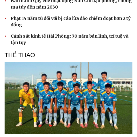
Ban hành Quy chế hoạt động Ban Chỉ đạo phòng, chống
ma túy đến năm 2030
Phạt 14 năm tù đối với bị cáo lừa đảo chiếm đoạt hơn 2 tỷ
đồng
Cảnh sát kinh tế Hải Phòng: 70 năm bản lĩnh, trí tuệ và
tận tụy
THỂ THAO
Du lịch
Podcast
Tư vấn
Câu chuyện thời sự
Săn Tour
Đọc truyện đêm khuya
check-in
Cửa sổ tình yêu
Kể chuyện cho bé