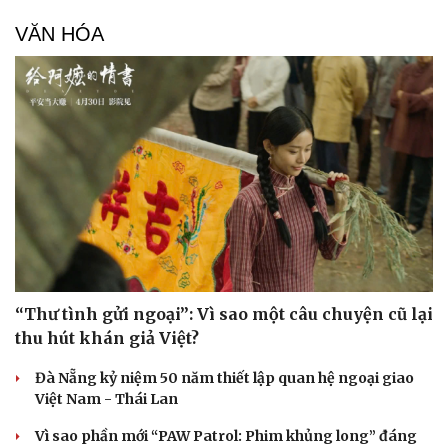
VĂN HÓA
Sức khỏe
Đời sống
Dinh dưỡng - món ngon
Nhà đẹp
Cây thuốc
Blog
Sản phụ khoa
Tình yêu - Gia đình
Nhi khoa
Nam khoa
Làm đẹp - giảm cân
Phòng mạch online
“Thư tình gửi ngoại”: Vì sao một câu chuyện cũ lại
Ăn sạch sống khỏe
thu hút khán giả Việt?
Đà Nẵng kỷ niệm 50 năm thiết lập quan hệ ngoại giao
Việt Nam - Thái Lan
Vì sao phần mới “PAW Patrol: Phim khủng long” đáng