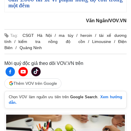
một đêm
i
m
Văn Ngân/VOV.VN
e
Tag:
CSGT Hà Nội
ma túy
heroin
tài xế dương
tính
kiểm tra nồng độ cồn
Limousine
Điện
Biên
Quảng Ninh
Mời quý độc giả theo dõi VOV.VN trên
Thêm VOV trên Google
Chọn VOV làm nguồn ưu tiên trên
Google Search
.
Xem hướng
Kinh tế
Thị trường
dẫn.
Bất động sản
Giá vàng
Khởi nghiệp
Tiêu dùng
Tỷ giá
Chứng khoán