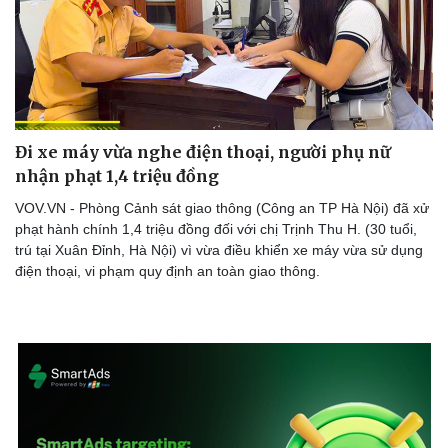
Doanh nghiệp
Công nghệ
Thông tin doanh nghiệp
Sành điệu
Doanh nghiệp 24h
Tin Công nghệ
Đi xe máy vừa nghe điện thoại, người phụ nữ
Doanh nhân
Trải nghiệm
nhận phạt 1,4 triệu đồng
Vì cộng đồng
Chuyển đổi số
VOV.VN - Phòng Cảnh sát giao thông (Công an TP Hà Nội) đã xử
phạt hành chính 1,4 triệu đồng đối với chị Trịnh Thu H. (30 tuổi,
trú tại Xuân Đỉnh, Hà Nội) vì vừa điều khiển xe máy vừa sử dụng
điện thoại, vi phạm quy định an toàn giao thông.