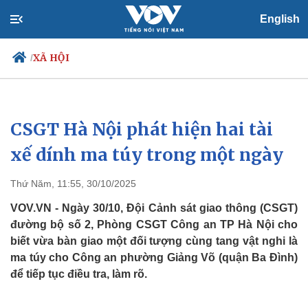
English
XÃ HỘI
/
CSGT Hà Nội phát hiện hai tài
Chính trị
Xã hội
Đảng
Tin 24h
xế dính ma túy trong một ngày
Tổ chức nhân sự
Dự báo thời tiết
Quốc hội
Giáo dục
Thứ Năm, 11:55, 30/10/2025
Nhận diện sự thật
Dấu ấn VOV
Việc làm
VOV.VN - Ngày 30/10, Đội Cảnh sát giao thông (CSGT)
Biển đảo
đường bộ số 2, Phòng CSGT Công an TP Hà Nội cho
biết vừa bàn giao một đối tượng cùng tang vật nghi là
ma túy cho Công an phường Giảng Võ (quận Ba Đình)
để tiếp tục điều tra, làm rõ.