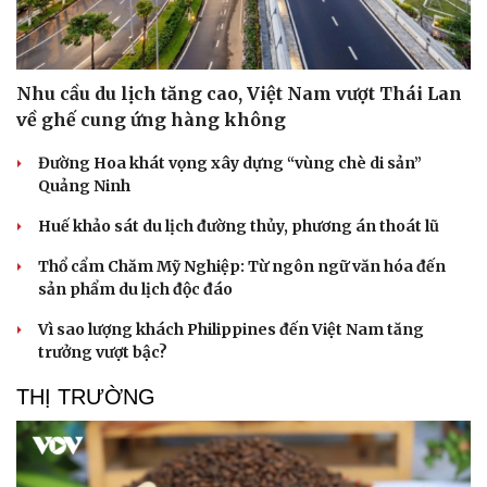
Nhu cầu du lịch tăng cao, Việt Nam vượt Thái Lan
về ghế cung ứng hàng không
Đường Hoa khát vọng xây dựng “vùng chè di sản”
Quảng Ninh
Huế khảo sát du lịch đường thủy, phương án thoát lũ
Thổ cẩm Chăm Mỹ Nghiệp: Từ ngôn ngữ văn hóa đến
sản phẩm du lịch độc đáo
Văn hóa
Giải trí
Vì sao lượng khách Philippines đến Việt Nam tăng
Sân khấu - Điện ảnh
Nghệ sĩ
trưởng vượt bậc?
Văn học
Thời trang
THỊ TRƯỜNG
Âm nhạc
Sao Việt
Di sản