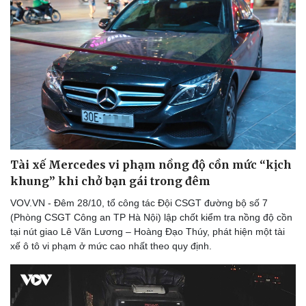
Tài xế Mercedes vi phạm nồng độ cồn mức “kịch
khung” khi chở bạn gái trong đêm
VOV.VN - Đêm 28/10, tổ công tác Đội CSGT đường bộ số 7
(Phòng CSGT Công an TP Hà Nội) lập chốt kiểm tra nồng độ cồn
tại nút giao Lê Văn Lương – Hoàng Đạo Thúy, phát hiện một tài
xế ô tô vi phạm ở mức cao nhất theo quy định.