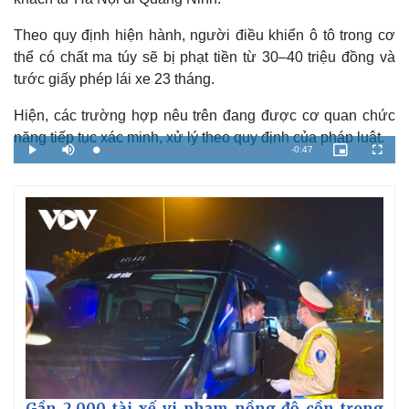
Theo quy định hiện hành, người điều khiển ô tô trong cơ
thể có chất ma túy sẽ bị phạt tiền từ 30–40 triệu đồng và
tước giấy phép lái xe 23 tháng.
Hiện, các trường hợp nêu trên đang được cơ quan chức
năng tiếp tục xác minh, xử lý theo quy định của pháp luật.
R
-
0:47
L
P
M
P
F
o
l
u
i
u
a
a
t
c
l
e
d
y
e
t
l
e
u
s
d
r
c
m
:
e
r
1
-
e
0
i
e
a
.
n
n
4
-
7
P
i
%
i
c
t
n
u
r
e
i
n
g
T
Gần 2.000 tài xế vi phạm nồng độ cồn trong