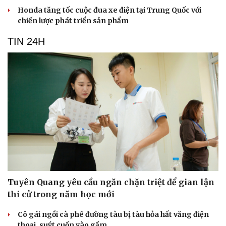
Honda tăng tốc cuộc đua xe điện tại Trung Quốc với
chiến lược phát triển sản phẩm
TIN 24H
Tuyên Quang yêu cầu ngăn chặn triệt để gian lận
thi cử trong năm học mới
Cô gái ngồi cà phê đường tàu bị tàu hỏa hất văng điện
thoại, suýt cuốn vào gầm