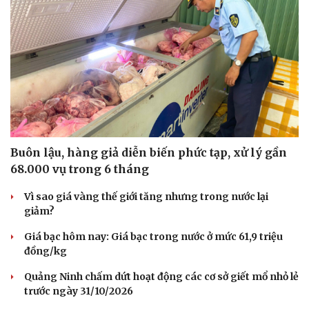
Buôn lậu, hàng giả diễn biến phức tạp, xử lý gần
68.000 vụ trong 6 tháng
Vì sao giá vàng thế giới tăng nhưng trong nước lại
Văn hóa
Giải trí
giảm?
Sân khấu - Điện ảnh
Nghệ sĩ
Giá bạc hôm nay: Giá bạc trong nước ở mức 61,9 triệu
Văn học
Thời trang
đồng/kg
Âm nhạc
Sao Việt
Di sản
Quảng Ninh chấm dứt hoạt động các cơ sở giết mổ nhỏ lẻ
trước ngày 31/10/2026