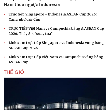
Nam thua ngược Indonesia
Trực tiếp Singapore - Indonesia ASEAN Cup 2026:
Căng như dây đàn
TRỰC TIẾP Việt Nam vs Campuchia bảng A ASEAN Cup
2026: Thầy Sik "xoay tua"
Link xem trực tiếp Singapore vs Indonesia vòng bảng
ASEAN Cup 2026
Link xem trực tiếp Việt Nam vs Campuchia vòng bảng
ASEAN Cup
THẾ GIỚI
Du lịch
Podcast
Tư vấn
Câu chuyện thời sự
Săn Tour
Đọc truyện đêm khuya
check-in
Cửa sổ tình yêu
Kể chuyện cho bé