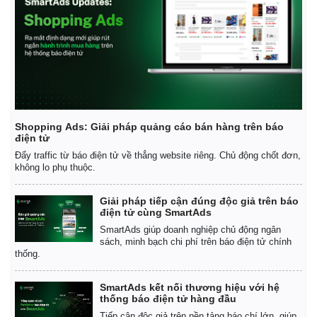
Shopping Ads: Giải pháp quảng cáo bán hàng trên báo
điện tử
Đẩy traffic từ báo điện tử về thẳng website riêng. Chủ động chốt đơn,
không lo phụ thuộc.
Giải pháp tiếp cận đúng độc giả trên báo
điện tử cùng SmartAds
SmartAds giúp doanh nghiệp chủ động ngân
sách, minh bạch chi phí trên báo điện tử chính
Kinh tế
Thị trường
thống.
Bất động sản
Giá vàng
Khởi nghiệp
Tiêu dùng
SmartAds kết nối thương hiệu với hệ
Tỷ giá
thống báo điện tử hàng đầu
Chứng khoán
Tiếp cận độc giả trên nền tảng báo chí lớn, giúp