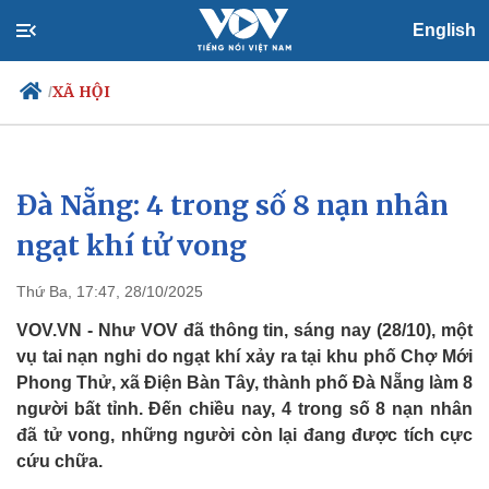
English
XÃ HỘI
/
Đà Nẵng: 4 trong số 8 nạn nhân
Chính trị
Xã hội
Đảng
Tin 24h
ngạt khí tử vong
Tổ chức nhân sự
Dự báo thời tiết
Quốc hội
Giáo dục
Thứ Ba, 17:47, 28/10/2025
Nhận diện sự thật
Dấu ấn VOV
Việc làm
VOV.VN - Như VOV đã thông tin, sáng nay (28/10), một
Biển đảo
vụ tai nạn nghi do ngạt khí xảy ra tại khu phố Chợ Mới
Phong Thử, xã Điện Bàn Tây, thành phố Đà Nẵng làm 8
người bất tỉnh. Đến chiều nay, 4 trong số 8 nạn nhân
đã tử vong, những người còn lại đang được tích cực
cứu chữa.