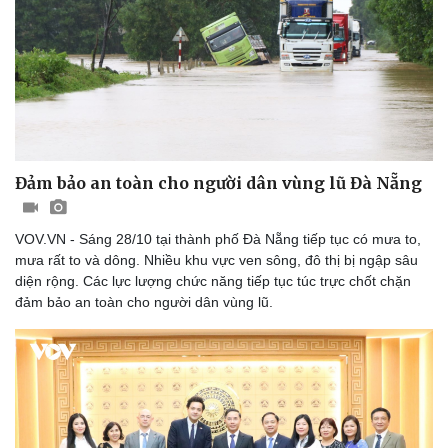
Thể thao
Ô tô - Xe máy
Bóng đá
Ô tô
Lịch thi đấu bóng đá
Xe máy
Thế giới thể thao
Tư vấn
eSports
Hậu trường
Đảm bảo an toàn cho người dân vùng lũ Đà Nẵng
VOV.VN - Sáng 28/10 tại thành phố Đà Nẵng tiếp tục có mưa to,
mưa rất to và dông. Nhiều khu vực ven sông, đô thị bị ngập sâu
diện rộng. Các lực lượng chức năng tiếp tục túc trực chốt chặn
đảm bảo an toàn cho người dân vùng lũ.