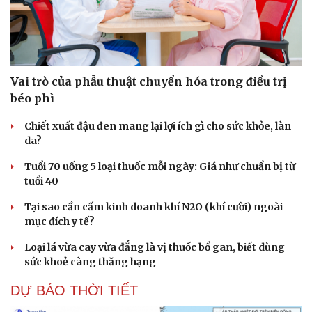
Vai trò của phẫu thuật chuyển hóa trong điều trị
béo phì
Chiết xuất đậu đen mang lại lợi ích gì cho sức khỏe, làn
da?
Tuổi 70 uống 5 loại thuốc mỗi ngày: Giá như chuẩn bị từ
tuổi 40
Tại sao cần cấm kinh doanh khí N2O (khí cười) ngoài
mục đích y tế?
Loại lá vừa cay vừa đắng là vị thuốc bổ gan, biết dùng
sức khoẻ càng thăng hạng
DỰ BÁO THỜI TIẾT