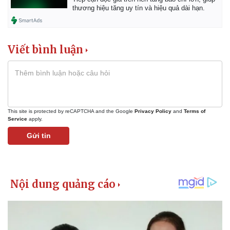
Giá cà phê
thương hiệu tăng uy tín và hiệu quả dài hạn.
Viết bình luận
This site is protected by reCAPTCHA and the Google
Privacy Policy
and
Terms of
Service
apply.
Gửi tin