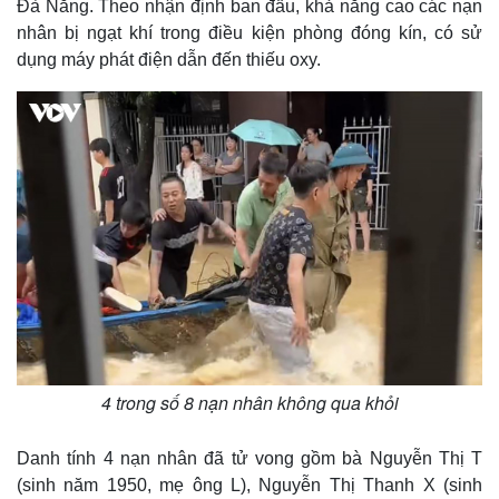
Đà Nẵng. Theo nhận định ban đầu, khả năng cao các nạn
nhân bị ngạt khí trong điều kiện phòng đóng kín, có sử
dụng máy phát điện dẫn đến thiếu oxy.
Thế giới
Multimedia
Quan sát
Video
Cuộc sống đó đây
Ảnh
Hồ sơ
E-Magazine
4 trong số 8 nạn nhân không qua khỏi
Infographic
Danh tính 4 nạn nhân đã tử vong gồm bà Nguyễn Thị T
(sinh năm 1950, mẹ ông L), Nguyễn Thị Thanh X (sinh