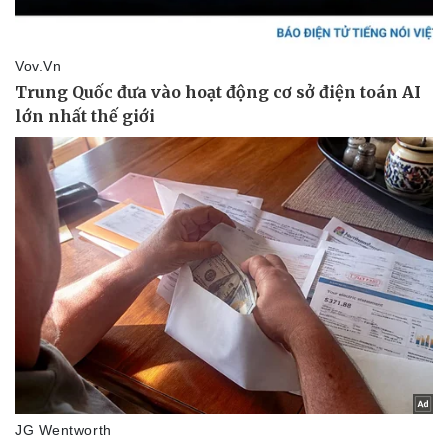
Vụ án
Vũ khí
Tin nóng
Việt Nam
Tư vấn luật
Phân tích