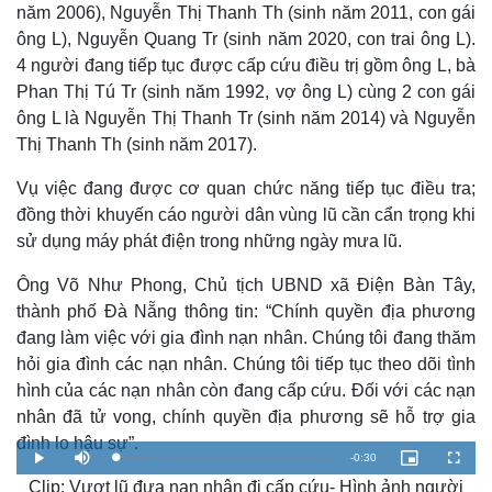
năm 2006), Nguyễn Thị Thanh Th (sinh năm 2011, con gái
ông L), Nguyễn Quang Tr (sinh năm 2020, con trai ông L).
4 người đang tiếp tục được cấp cứu điều trị gồm ông L, bà
Phan Thị Tú Tr (sinh năm 1992, vợ ông L) cùng 2 con gái
ông L là Nguyễn Thị Thanh Tr (sinh năm 2014) và Nguyễn
Thị Thanh Th (sinh năm 2017).
Vụ việc đang được cơ quan chức năng tiếp tục điều tra;
đồng thời khuyến cáo người dân vùng lũ cần cẩn trọng khi
sử dụng máy phát điện trong những ngày mưa lũ.
Ông Võ Như Phong, Chủ tịch UBND xã Điện Bàn Tây,
thành phố Đà Nẵng thông tin: “Chính quyền địa phương
đang làm việc với gia đình nạn nhân. Chúng tôi đang thăm
hỏi gia đình các nạn nhân. Chúng tôi tiếp tục theo dõi tình
hình của các nạn nhân còn đang cấp cứu. Đối với các nạn
nhân đã tử vong, chính quyền địa phương sẽ hỗ trợ gia
đình lo hậu sự”.
R
-
0:30
L
P
M
P
F
o
l
u
i
u
a
Clip: Vượt lũ đưa nạn nhân đi cấp cứu- Hình ảnh người
a
t
c
l
e