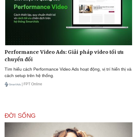
Doanh nghiệp
Công nghệ
Thông tin doanh nghiệp
Sành điệu
Doanh nghiệp 24h
Tin Công nghệ
Doanh nhân
Trải nghiệm
Performance Video Ads: Giải pháp video tối ưu
Vì cộng đồng
Chuyển đổi số
chuyển đổi
Tìm hiểu cách Performance Video Ads hoạt động, vị trí hiển thị và
cách setup trên hệ thống.
| FPT Online
ĐỜI SỐNG