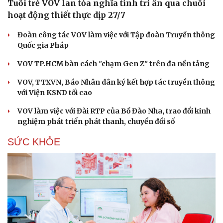
Tuổi trẻ VOV lan tỏa nghĩa tình tri ân qua chuỗi
hoạt động thiết thực dịp 27/7
Đoàn công tác VOV làm việc với Tập đoàn Truyền thông
Quốc gia Pháp
VOV TP.HCM bàn cách "chạm Gen Z" trên đa nền tảng
VOV, TTXVN, Báo Nhân dân ký kết hợp tác truyền thông
với Viện KSND tối cao
VOV làm việc với Đài RTP của Bồ Đào Nha, trao đổi kinh
nghiệm phát triển phát thanh, chuyển đổi số
SỨC KHỎE