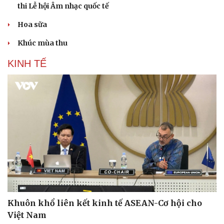
thi Lễ hội Âm nhạc quốc tế
Hoa sữa
Khúc mùa thu
KINH TẾ
Sức khỏe
Đời sống
Dinh dưỡng - món ngon
Nhà đẹp
Cây thuốc
Blog
Sản phụ khoa
Tình yêu - Gia đình
Nhi khoa
Nam khoa
Làm đẹp - giảm cân
Phòng mạch online
Ăn sạch sống khỏe
Khuôn khổ liên kết kinh tế ASEAN-Cơ hội cho
Việt Nam