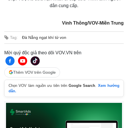
d
y
e
t
l
e
u
s
dân cung cấp.
d
r
c
m
:
e
r
1
-
e
6
i
e
a
.
n
n
2
-
Vinh Thông/VOV-Miền Trung
0
P
i
%
i
c
t
n
u
Tag:
Đà Nẵng ngạt khí tử von
r
e
i
n
Mời quý độc giả theo dõi VOV.VN trên
g
T
Thêm VOV trên Google
i
Chọn VOV làm nguồn ưu tiên trên
Google Search
.
Xem hướng
m
dẫn.
e