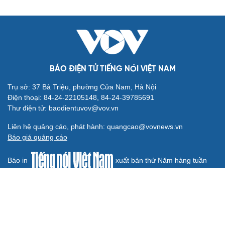
BÁO ĐIỆN TỬ TIẾNG NÓI VIỆT NAM
Trụ sở: 37 Bà Triệu, phường Cửa Nam, Hà Nội
Điện thoại: 84-24-22105148, 84-24-39785691
Thư điện tử: baodientuvov@vov.vn
Liên hệ quảng cáo, phát hành: quangcao@vovnews.vn
Báo giá quảng cáo
Báo in
xuất bản thứ Năm hàng tuần
Tổng Biên tập: NGÔ THIỆU PHONG
Phó Tổng Biên tập: Phạm Công Hân, Đặng Thị Khanh, Giang
Trung Sơn, Nguyễn Tuyết Yến
Cơ quan chủ quản: ĐÀI TIẾNG NÓI VIỆT NAM