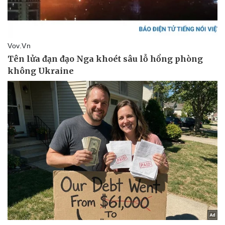
Doanh nghiệp
Công nghệ
Thông tin doanh nghiệp
Sành điệu
Doanh nghiệp 24h
Tin Công nghệ
Doanh nhân
Trải nghiệm
Vì cộng đồng
Chuyển đổi số