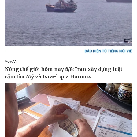
Văn hóa
Giải trí
Sân khấu - Điện ảnh
Nghệ sĩ
Văn học
Thời trang
Âm nhạc
Sao Việt
Di sản