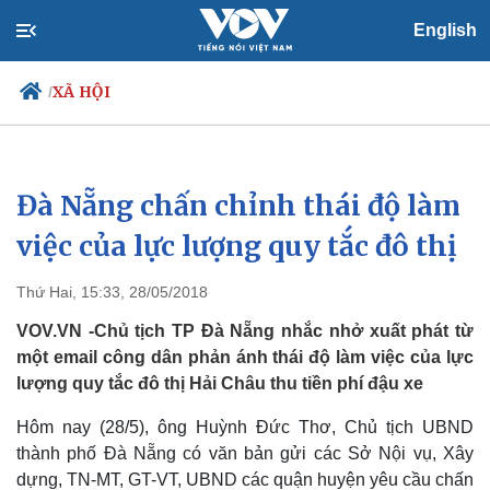
English
XÃ HỘI
/
Đà Nẵng chấn chỉnh thái độ làm
Chính trị
Xã hội
Đảng
Tin 24h
việc của lực lượng quy tắc đô thị
Tổ chức nhân sự
Dự báo thời tiết
Quốc hội
Giáo dục
Thứ Hai, 15:33, 28/05/2018
Nhận diện sự thật
Dấu ấn VOV
Việc làm
VOV.VN -Chủ tịch TP Đà Nẵng nhắc nhở xuất phát từ
Biển đảo
một email công dân phản ánh thái độ làm việc của lực
lượng quy tắc đô thị Hải Châu thu tiền phí đậu xe
Hôm nay (28/5), ông Huỳnh Đức Thơ, Chủ tịch UBND
thành phố Đà Nẵng có văn bản gửi các Sở Nội vụ, Xây
dựng, TN-MT, GT-VT, UBND các quận huyện yêu cầu chấn