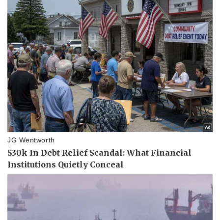
Dinh dưỡng - món ngon
Nhà đẹp
Cây thuốc
Blog
Sản phụ khoa
Tình yêu - Gia đình
Nhi khoa
Nam khoa
Làm đẹp - giảm cân
Phòng mạch online
Ăn sạch sống khỏe