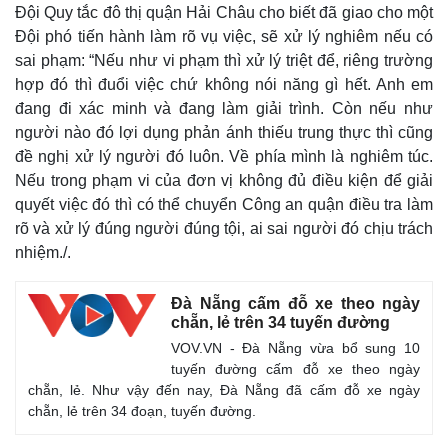
Đội Quy tắc đô thị quận Hải Châu cho biết đã giao cho một
Đội phó tiến hành làm rõ vụ việc, sẽ xử lý nghiêm nếu có
sai phạm: “Nếu như vi phạm thì xử lý triệt để, riêng trường
hợp đó thì đuổi việc chứ không nói năng gì hết. Anh em
đang đi xác minh và đang làm giải trình. Còn nếu như
người nào đó lợi dụng phản ánh thiếu trung thực thì cũng
Kinh tế
Thị trường
đề nghị xử lý người đó luôn. Về phía mình là nghiêm túc.
Bất động sản
Giá vàng
Nếu trong phạm vi của đơn vị không đủ điều kiện để giải
Khởi nghiệp
Tiêu dùng
quyết việc đó thì có thể chuyển Công an quận điều tra làm
Tỷ giá
rõ và xử lý đúng người đúng tội, ai sai người đó chịu trách
Chứng khoán
nhiệm./.
Giá cà phê
Đà Nẵng cấm đỗ xe theo ngày
chẵn, lẻ trên 34 tuyến đường
VOV.VN - Đà Nẵng vừa bổ sung 10
tuyến đường cấm đỗ xe theo ngày
chẵn, lẻ. Như vậy đến nay, Đà Nẵng đã cấm đỗ xe ngày
chẵn, lẻ trên 34 đoạn, tuyến đường.