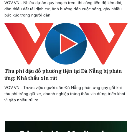
VOV.VN - Nhiều dự án quy hoạch treo, thi công tiến độ kéo dài,
Tư vấn
Câu chuyện thời sự
dân thiếu đất tái định cư, ảnh hưởng đến cuộc sống, gây nhiều
Săn Tour
Đọc truyện đêm khuya
bức xúc trong người dân.
check-in
Cửa sổ tình yêu
Kể chuyện cho bé
Hạt giống tâm hồn
Thu phí đậu đỗ phương tiện tại Đà Nẵng bị phản
ứng: Nhà thầu xin rút
VOV.VN - Trước việc người dân Đà Nẵng phản ứng gay gắt khi
thu phí trông giữ xe, doanh nghiệp trúng thầu xin dừng triển khai
vì gặp nhiều rủi ro.