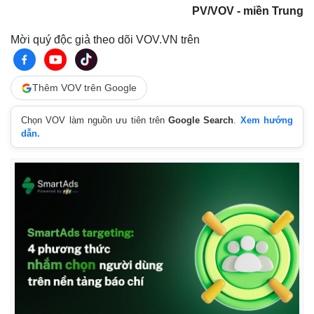
PV/VOV - miền Trung
Mời quý độc giả theo dõi VOV.VN trên
Thêm VOV trên Google
Chọn VOV làm nguồn ưu tiên trên
Google Search
.
Xem hướng
dẫn.
Pháp luật
Quân sự - Quốc phòng
Vụ án
Vũ khí
Tin nóng
Việt Nam
Tư vấn luật
Phân tích