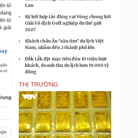
Lan
ện tử
ở dạng
Ký kết hợp tác đăng cai Vòng chung kết
iện tử
Giải Vô địch Golf nghiệp dư thế giới
 giải
2027
Khách châu Âu "săn tìm" du lịch Việt
Nam, nhắm đến 2 thành phố lớn
hay
Đắk Lắk đặt mục tiêu đón 10 triệu lượt
khách, doanh thu du lịch hơn 19.000 tỷ
huyển
ra cơ
đồng
THỊ TRƯỜNG
Trung
gle