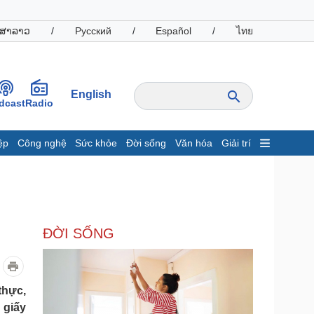
ສາລາວ
/
Русский
/
Español
/
ไทย
English
dcast
Radio
ệp
Công nghệ
Sức khỏe
Đời sống
Văn hóa
Giải trí
inh tế
Thị trường
ất động sản
Giá vàng
hởi nghiệp
Tiêu dùng
Tỷ giá
ĐỜI SỐNG
Chứng khoán
Giá cà phê
oanh nghiệp
Công nghệ
thực,
 giấy
hông tin doanh nghiệp
Sành điệu