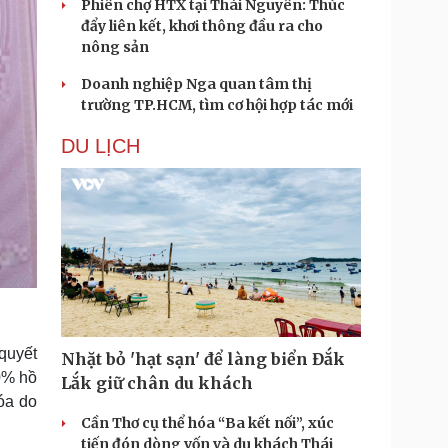
Phiên chợ HTX tại Thái Nguyên: Thúc
đẩy liên kết, khơi thông đầu ra cho
nông sản
Doanh nghiệp Nga quan tâm thị
trường TP.HCM, tìm cơ hội hợp tác mới
DU LỊCH
quyết
Nhặt bỏ 'hạt sạn' để làng biển Đắk
0% hồ
Lắk giữ chân du khách
óa do
Cần Thơ cụ thể hóa “Ba kết nối”, xúc
tiến đón dòng vốn và du khách Thái