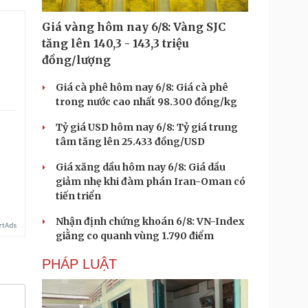
Giá vàng hôm nay 6/8: Vàng SJC
tăng lên 140,3 - 143,3 triệu
đồng/lượng
Giá cà phê hôm nay 6/8: Giá cà phê
trong nước cao nhất 98.300 đồng/kg
Tỷ giá USD hôm nay 6/8: Tỷ giá trung
tâm tăng lên 25.433 đồng/USD
Giá xăng dầu hôm nay 6/8: Giá dầu
giảm nhẹ khi đàm phán Iran-Oman có
tiến triển
Nhận định chứng khoán 6/8: VN-Index
giằng co quanh vùng 1.790 điểm
PHÁP LUẬT