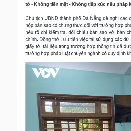
Tin nóng
Việt Nam
tờ - Không tiền mặt - Không tiếp xúc nếu pháp l
Tư vấn luật
Phân tích
Chủ tịch UBND thành phố Đà Nẵng đề nghị các c
nộp bản sao có chứng thực đối với trường hợp ph
Sức khỏe
Đời sống
nêu rõ chỉ kiểm tra, đối chiếu bản sao với bản c
chính. Đồng thời, ưu tiên việc tái sử dụng các dữ
Dinh dưỡng - món ngon
Nhà đẹp
Cây thuốc
Blog
giấy tờ, tài liệu trong trường hợp thông tin đã đ
Sản phụ khoa
Tình yêu - Gia đình
trường hợp pháp luật chuyên ngành có quy định kh
Nhi khoa
Nam khoa
Làm đẹp - giảm cân
Phòng mạch online
Ăn sạch sống khỏe
Cải chính