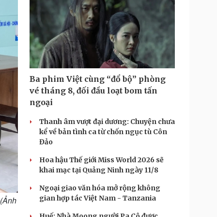
Ba phim Việt cùng “đổ bộ” phòng
vé tháng 8, đối đầu loạt bom tấn
ngoại
Thanh âm vượt đại dương: Chuyện chưa
kể về bản tình ca từ chốn ngục tù Côn
Đảo
Hoa hậu Thế giới Miss World 2026 sẽ
khai mạc tại Quảng Ninh ngày 11/8
Ngoại giao văn hóa mở rộng không
gian hợp tác Việt Nam - Tanzania
 (Ảnh
Huế: Nhà Moong người Pa Cô được