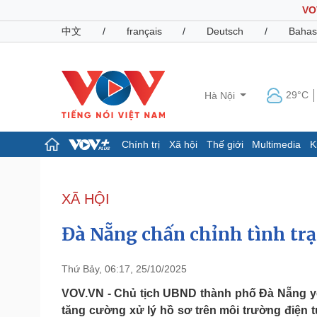
VO
中文
/
français
/
Deutsch
/
Bahas
29°C
Hà Nội
Chính trị
Xã hội
Thế giới
Multimedia
K
Chính trị
Xã hội
Đảng
Tin 24h
XÃ HỘI
Tổ chức nhân sự
Dự báo thời tiết
Quốc hội
Giáo dục
Đà Nẵng chấn chỉnh tình tr
Nhận diện sự thật
Dấu ấn VOV
Việc làm
Biển đảo
Thứ Bảy, 06:17, 25/10/2025
Pháp luật
Quân sự - Quốc phòng
VOV.VN - Chủ tịch UBND thành phố Đà Nẵng yê
tăng cường xử lý hồ sơ trên môi trường điện 
Vụ án
Vũ khí