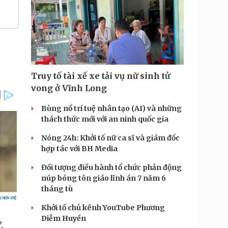
Truy tố tài xế xe tải vụ nữ sinh tử
vong ở Vĩnh Long
Bùng nổ trí tuệ nhân tạo (AI) và những
thách thức mới với an ninh quốc gia
Nóng 24h: Khởi tố nữ ca sĩ và giám đốc
hợp tác với BH Media
Đối tượng điều hành tổ chức phản động
núp bóng tôn giáo lĩnh án 7 năm 6
tháng tù
Khởi tố chủ kênh YouTube Phương
Diễm Huyền