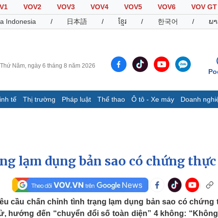
V1
VOV2
VOV3
VOV4
VOV5
VOV6
VOV GT
a Indonesia
/
日本語
/
ខ្មែរ
/
한국어
/
ພາ
Thứ Năm, ngày 6 tháng 8 năm 2026
Po
inh tế
Thị trường
Pháp luật
Thể thao
Ô tô - Xe máy
Doanh nghi
Thế giới
Multimedia
K
Quan sát
Video
B
Cuộc sống đó đây
Ảnh
K
Hồ sơ
E-Magazine
ạng lạm dụng bản sao có chứng thực
Infographic
Thể thao
Ô tô - Xe máy
D
u cầu chấn chỉnh tình trạng lạm dụng bản sao có chứng 
tử, hướng đến “chuyển đổi số toàn diện” 4 không: “Không
Bóng đá
Ô tô
T