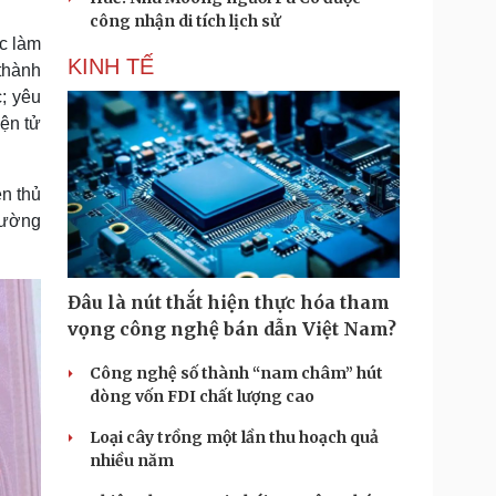
công nhận di tích lịch sử
c làm
KINH TẾ
thành
; yêu
iện tử
n thủ
rường
Đâu là nút thắt hiện thực hóa tham
vọng công nghệ bán dẫn Việt Nam?
Công nghệ số thành “nam châm” hút
dòng vốn FDI chất lượng cao
Loại cây trồng một lần thu hoạch quả
nhiều năm