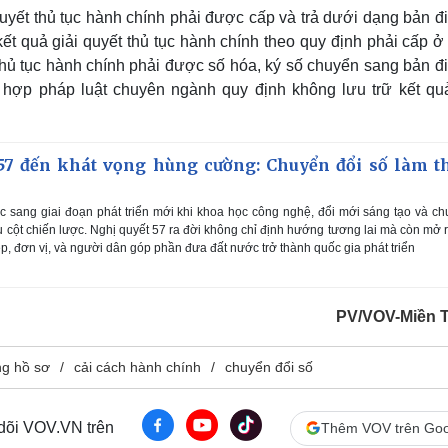
yết thủ tục hành chính phải được cấp và trả dưới dạng bản đi
ết quả giải quyết thủ tục hành chính theo quy định phải cấp 
t thủ tục hành chính phải được số hóa, ký số chuyển sang bản đ
g hợp pháp luật chuyên ngành quy định không lưu trữ kết quả
57 đến khát vọng hùng cường: Chuyển đổi số làm t
 sang giai đoạn phát triển mới khi khoa học công nghệ, đổi mới sáng tạo và c
rụ cột chiến lược. Nghị quyết 57 ra đời không chỉ định hướng tương lai mà còn mở 
p, đơn vị, và người dân góp phần đưa đất nước trở thành quốc gia phát triển
PV/VOV-Miền 
ng hồ sơ
cải cách hành chính
chuyển đổi số
 dõi VOV.VN trên
Thêm VOV trên Goo