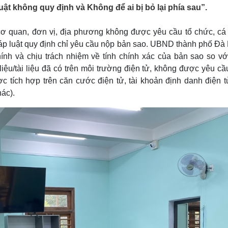
Lịch thi đấu bóng đá
Xe máy
uật không quy định và Không để ai bị bỏ lại phía sau”.
Thế giới thể thao
Tư vấn
eSports
V
ơ quan, đơn vị, địa phương không được yêu cầu tổ chức, cá
Hậu trường
áp luật quy định chỉ yêu cầu nộp bản sao. UBND thành phố Đà
Văn hóa
Giải trí
D
hính và chịu trách nhiệm về tính chính xác của bản sao so vớ
 liệu/tài liệu đã có trên môi trường điện tử, không được yêu c
Sân khấu - Điện ảnh
Nghệ sĩ
Văn học
Thời trang
ược tích hợp trên căn cước điện tử, tài khoản định danh điện t
Âm nhạc
Sao Việt
c
ác).
Di sản