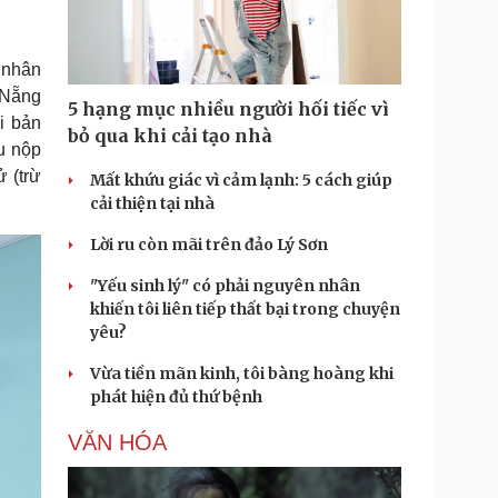
Doanh nghiệp 24h
Tin Công nghệ
Doanh nhân
Trải nghiệm
ì cộng đồng
Chuyển đổi số
 nhân
 Nẵng
5 hạng mục nhiều người hối tiếc vì
u lịch
Podcast
i bản
bỏ qua khi cải tạo nhà
ầu nộp
Tư vấn
Câu chuyện thời sự
Săn Tour
Đọc truyện đêm khuya
ử (trừ
Mất khứu giác vì cảm lạnh: 5 cách giúp
heck-in
Cửa sổ tình yêu
cải thiện tại nhà
Kể chuyện cho bé
Lời ru còn mãi trên đảo Lý Sơn
Hạt giống tâm hồn
"Yếu sinh lý" có phải nguyên nhân
khiến tôi liên tiếp thất bại trong chuyện
yêu?
Vừa tiền mãn kinh, tôi bàng hoàng khi
phát hiện đủ thứ bệnh
VĂN HÓA