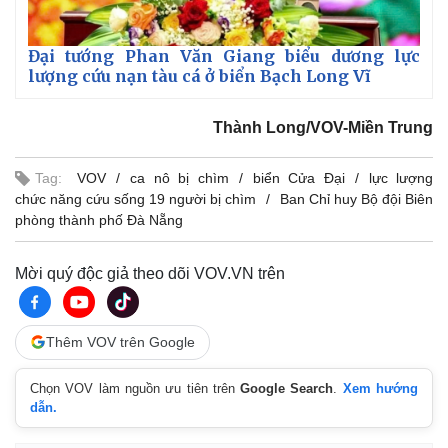
Đại tướng Phan Văn Giang biểu dương lực
lượng cứu nạn tàu cá ở biển Bạch Long Vĩ
Thành Long/VOV-Miền Trung
Tag:
VOV
ca nô bị chìm
biển Cửa Đại
lực lượng
chức năng cứu sống 19 người bị chìm
Ban Chỉ huy Bộ đội Biên
phòng thành phố Đà Nẵng
Mời quý độc giả theo dõi VOV.VN trên
Thế giới
Multimedia
Quan sát
Video
Cuộc sống đó đây
Ảnh
Thêm VOV trên Google
Hồ sơ
E-Magazine
Infographic
Chọn VOV làm nguồn ưu tiên trên
Google Search
.
Xem hướng
dẫn.