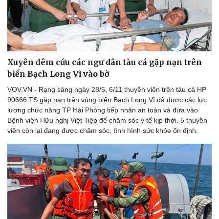
Thể thao
Ô tô - Xe máy
Bóng đá
Ô tô
Lịch thi đấu bóng đá
Xe máy
Thế giới thể thao
Tư vấn
eSports
Xuyên đêm cứu các ngư dân tàu cá gặp nạn trên
Hậu trường
biển Bạch Long Vĩ vào bờ
VOV.VN - Rạng sáng ngày 28/5, 6/11 thuyền viên trên tàu cá HP
90666 TS gặp nạn trên vùng biển Bạch Long Vĩ đã được các lực
lượng chức năng TP Hải Phòng tiếp nhận an toàn và đưa vào
Bệnh viện Hữu nghị Việt Tiệp để chăm sóc y tế kịp thời. 5 thuyền
viên còn lại đang được chăm sóc, tình hình sức khỏe ổn định.