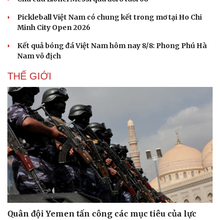
Pickleball Việt Nam có chung kết trong mơ tại Ho Chi
Minh City Open 2026
Kết quả bóng đá Việt Nam hôm nay 8/8: Phong Phú Hà
Nam vô địch
THẾ GIỚI
Du lịch
Podcast
Tư vấn
Câu chuyện thời sự
Săn Tour
Đọc truyện đêm khuya
check-in
Cửa sổ tình yêu
Quân đội Yemen tấn công các mục tiêu của lực
Kể chuyện cho bé