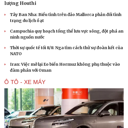
lượng Houthi
Hạt giống tâm hồn
Tây Ban Nha: Biểu tình trên đảo Mallorca phản đối tình
trạng du lịch ồ ạt
Campuchia quy hoạch tổng thể lưu vực sông, đột phá an
ninh nguồn nước
Thời sự quốc tế tối 8/8: Nga tìm cách thử sự đoàn kết của
NATO
Iran: Việc mở lại Eo biển Hormuz không phụ thuộc vào
đàm phán với Oman
Ô TÔ - XE MÁY