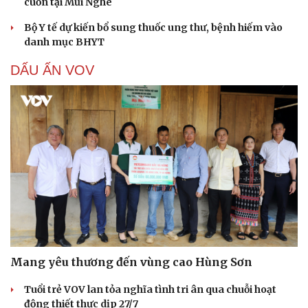
cuốn tại Mũi Nghê
Bộ Y tế dự kiến bổ sung thuốc ung thư, bệnh hiếm vào
danh mục BHYT
DẤU ẤN VOV
Mang yêu thương đến vùng cao Hùng Sơn
Tuổi trẻ VOV lan tỏa nghĩa tình tri ân qua chuỗi hoạt
động thiết thực dịp 27/7