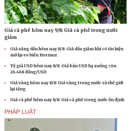
Giá cà phê hôm nay 9/8: Giá cà phê trong nước
giảm
Giá xăng dầu hôm nay 8/8: Giá dầu giảm khi có tín hiệu
mở lại eo biển Hormuz
Tỷ giá USD hôm nay 8/8: Giá bán USD hạ xuống còn
26.468 đồng/USD
Giá vàng hôm nay 8/8: Giá vàng trong nước và thế giới
Văn hóa
Giải trí
lại tăng
Sân khấu - Điện ảnh
Nghệ sĩ
Giá cà phê hôm nay 8/8: Giá cà phê trong nước ổn định
Văn học
Thời trang
Âm nhạc
Sao Việt
PHÁP LUẬT
Di sản