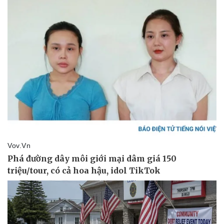
Kinh tế
Thị trường
Bất động sản
Giá vàng
Khởi nghiệp
Tiêu dùng
Tỷ giá
Chứng khoán