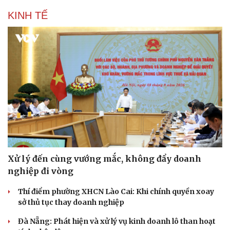
KINH TẾ
Sức khỏe
Đời sống
Dinh dưỡng - món ngon
Nhà đẹp
Cây thuốc
Blog
Sản phụ khoa
Tình yêu - Gia đình
Nhi khoa
Nam khoa
Làm đẹp - giảm cân
Phòng mạch online
Xử lý đến cùng vướng mắc, không đẩy doanh
Ăn sạch sống khỏe
nghiệp đi vòng
Thí điểm phường XHCN Lào Cai: Khi chính quyền xoay
sở thủ tục thay doanh nghiệp
Đà Nẵng: Phát hiện và xử lý vụ kinh doanh lô than hoạt