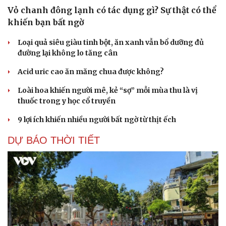
Vỏ chanh đông lạnh có tác dụng gì? Sự thật có thể
khiến bạn bất ngờ
Loại quả siêu giàu tinh bột, ăn xanh vẫn bổ dưỡng đủ
đường lại không lo tăng cân
Acid uric cao ăn măng chua được không?
Loài hoa khiến người mê, kẻ “sợ” mỗi mùa thu là vị
thuốc trong y học cổ truyền
9 lợi ích khiến nhiều người bất ngờ từ thịt ếch
DỰ BÁO THỜI TIẾT