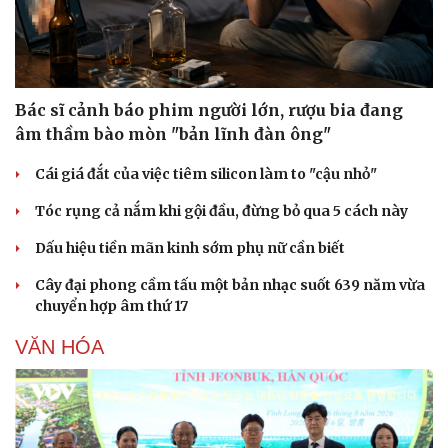
Bác sĩ cảnh báo phim người lớn, rượu bia đang
âm thầm bào mòn "bản lĩnh đàn ông"
Cái giá đắt của việc tiêm silicon làm to "cậu nhỏ"
Tóc rụng cả nắm khi gội đầu, đừng bỏ qua 5 cách này
Dấu hiệu tiền mãn kinh sớm phụ nữ cần biết
Cây đại phong cầm tấu một bản nhạc suốt 639 năm vừa
chuyển hợp âm thứ 17
VĂN HÓA