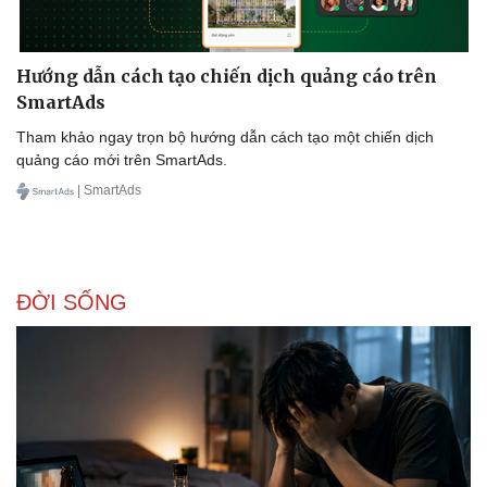
Hướng dẫn cách tạo chiến dịch quảng cáo trên
SmartAds
Doanh nghiệp
Công nghệ
Thông tin doanh nghiệp
Sành điệu
Tham khảo ngay trọn bộ hướng dẫn cách tạo một chiến dịch
Doanh nghiệp 24h
Tin Công nghệ
quảng cáo mới trên SmartAds.
Doanh nhân
Trải nghiệm
| SmartAds
Vì cộng đồng
Chuyển đổi số
ĐỜI SỐNG