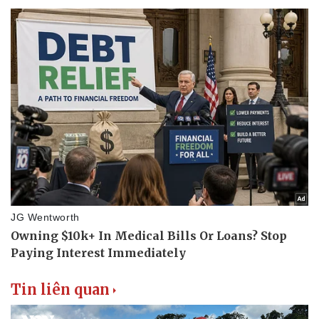
Vụ án
Vũ khí
Tin nóng
Việt Nam
Tư vấn luật
Phân tích
Tin liên quan