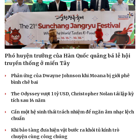
Phó huyện trưởng của Hàn Quốc quảng bá lễ hội
truyền thống ở miền Tây
Phản ứng của Dwayne Johnson khi Moana bị giới phê
bình chê bai
The Odyssey vượt 1 tỷ USD, Christopher Nolan tái lập kỳ
tích sau 14 năm
Cần một hệ sinh thái trách nhiệm để ngăn âm nhạc lệch
chuẩn
Khi bảo tàng đưa hiện vật bước ra khỏi tủ kính trò
chuyện cùng công chúng