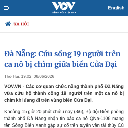
English
XÃ HỘI
/
Đà Nẵng: Cứu sống 19 người trên
Chính trị
Xã hội
Đảng
Tin 24h
ca nô bị chìm giữa biển Cửa Đại
Tổ chức nhân sự
Dự báo thời tiết
Quốc hội
Giáo dục
Thứ Hai, 19:02, 08/06/2026
Nhận diện sự thật
Dấu ấn VOV
Việc làm
VOV.VN - Các cơ quan chức năng thành phố Đà Nẵng
Biển đảo
vừa cứu hộ thành công 19 người trên một ca nô bị
chìm khi đang đi trên vùng biển Cửa Đại.
Khoảng 15 giờ 20 phút chiều nay (8/6), Bộ đội Biên phòng
thành phố Đà Nẵng nhận tin báo ca nô QNa-1108 mang
tên Sông Biển Xanh gặp sự cố trên tuyến vận tải thủy Cù