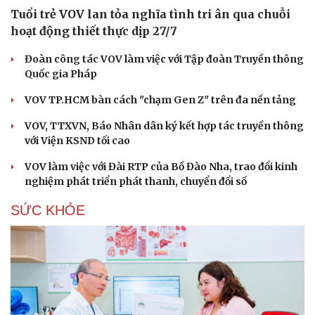
Tuổi trẻ VOV lan tỏa nghĩa tình tri ân qua chuỗi
hoạt động thiết thực dịp 27/7
Đoàn công tác VOV làm việc với Tập đoàn Truyền thông
Quốc gia Pháp
VOV TP.HCM bàn cách "chạm Gen Z" trên đa nền tảng
VOV, TTXVN, Báo Nhân dân ký kết hợp tác truyền thông
với Viện KSND tối cao
VOV làm việc với Đài RTP của Bồ Đào Nha, trao đổi kinh
nghiệm phát triển phát thanh, chuyển đổi số
SỨC KHỎE