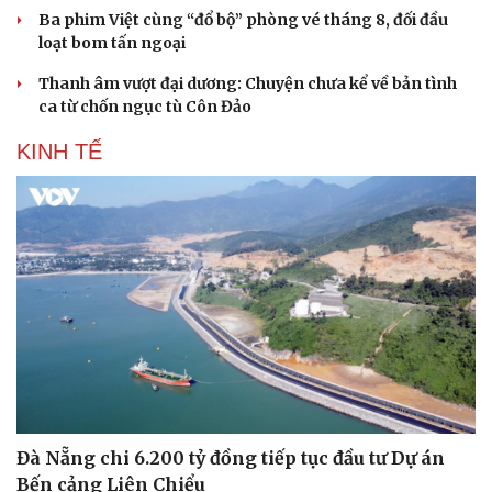
Ba phim Việt cùng “đổ bộ” phòng vé tháng 8, đối đầu
loạt bom tấn ngoại
Thanh âm vượt đại dương: Chuyện chưa kể về bản tình
ca từ chốn ngục tù Côn Đảo
KINH TẾ
Sức khỏe
Đời sống
Dinh dưỡng - món ngon
Nhà đẹp
Cây thuốc
Blog
Sản phụ khoa
Tình yêu - Gia đình
Nhi khoa
Nam khoa
Làm đẹp - giảm cân
Phòng mạch online
Ăn sạch sống khỏe
Đà Nẵng chi 6.200 tỷ đồng tiếp tục đầu tư Dự án
Bến cảng Liên Chiểu