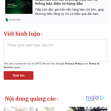
Giá cà phê
thống báo điện tử hàng đầu
Tiếp cận độc giả trên nền tảng báo chí lớn, giúp
thương hiệu tăng uy tín và hiệu quả dài hạn.
Viết bình luận
This site is protected by reCAPTCHA and the Google
Privacy Policy
and
Terms of
Service
apply.
Gửi tin