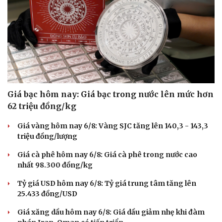
Giá bạc hôm nay: Giá bạc trong nước lên mức hơn
62 triệu đồng/kg
Giá vàng hôm nay 6/8: Vàng SJC tăng lên 140,3 - 143,3
triệu đồng/lượng
Văn hóa
Giải trí
Giá cà phê hôm nay 6/8: Giá cà phê trong nước cao
Sân khấu - Điện ảnh
Nghệ sĩ
nhất 98.300 đồng/kg
Văn học
Thời trang
Âm nhạc
Sao Việt
Tỷ giá USD hôm nay 6/8: Tỷ giá trung tâm tăng lên
Di sản
25.433 đồng/USD
Giá xăng dầu hôm nay 6/8: Giá dầu giảm nhẹ khi đàm