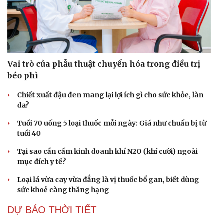
Vai trò của phẫu thuật chuyển hóa trong điều trị
béo phì
Chiết xuất đậu đen mang lại lợi ích gì cho sức khỏe, làn
da?
Tuổi 70 uống 5 loại thuốc mỗi ngày: Giá như chuẩn bị từ
tuổi 40
Tại sao cần cấm kinh doanh khí N2O (khí cười) ngoài
mục đích y tế?
Loại lá vừa cay vừa đắng là vị thuốc bổ gan, biết dùng
sức khoẻ càng thăng hạng
DỰ BÁO THỜI TIẾT