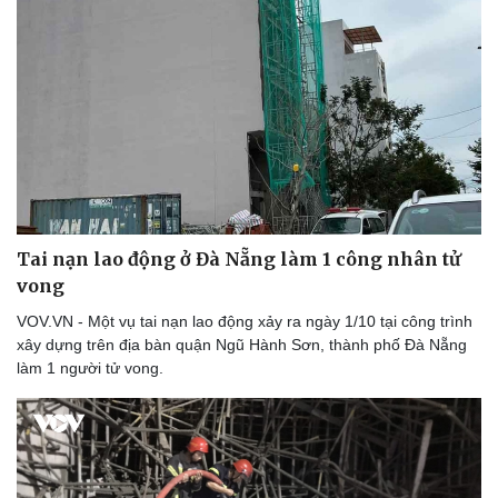
Thể thao
Ô tô - Xe máy
Bóng đá
Ô tô
Lịch thi đấu bóng đá
Xe máy
Thế giới thể thao
Tư vấn
eSports
Hậu trường
Tai nạn lao động ở Đà Nẵng làm 1 công nhân tử
vong
VOV.VN - Một vụ tai nạn lao động xảy ra ngày 1/10 tại công trình
xây dựng trên địa bàn quận Ngũ Hành Sơn, thành phố Đà Nẵng
làm 1 người tử vong.