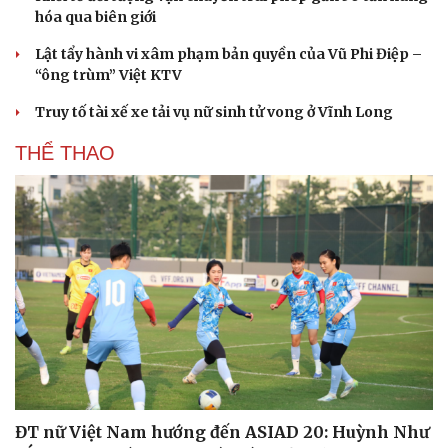
hóa qua biên giới
Lật tẩy hành vi xâm phạm bản quyền của Vũ Phi Điệp –
“ông trùm” Việt KTV
Truy tố tài xế xe tải vụ nữ sinh tử vong ở Vĩnh Long
THỂ THAO
ĐT nữ Việt Nam hướng đến ASIAD 20: Huỳnh Như