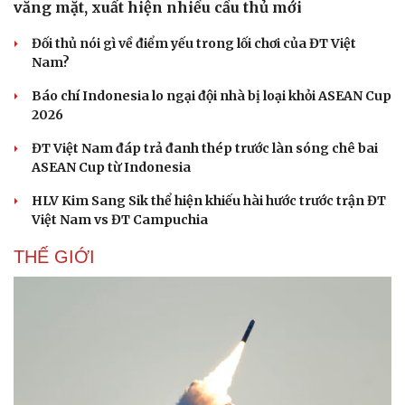
vắng mặt, xuất hiện nhiều cầu thủ mới
Đối thủ nói gì về điểm yếu trong lối chơi của ĐT Việt
Nam?
Báo chí Indonesia lo ngại đội nhà bị loại khỏi ASEAN Cup
2026
ĐT Việt Nam đáp trả đanh thép trước làn sóng chê bai
ASEAN Cup từ Indonesia
HLV Kim Sang Sik thể hiện khiếu hài hước trước trận ĐT
Việt Nam vs ĐT Campuchia
THẾ GIỚI
Du lịch
Podcast
Tư vấn
Câu chuyện thời sự
Săn Tour
Đọc truyện đêm khuya
check-in
Cửa sổ tình yêu
Kể chuyện cho bé