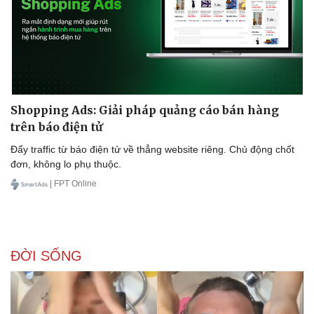
Doanh nghiệp
Công nghệ
Thông tin doanh nghiệp
Sành điệu
Doanh nghiệp 24h
Tin Công nghệ
Shopping Ads: Giải pháp quảng cáo bán hàng
Doanh nhân
Trải nghiệm
trên báo điện tử
Vì cộng đồng
Chuyển đổi số
Đẩy traffic từ báo điện tử về thẳng website riêng. Chủ động chốt
đơn, không lo phụ thuộc.
| FPT Online
ĐỜI SỐNG