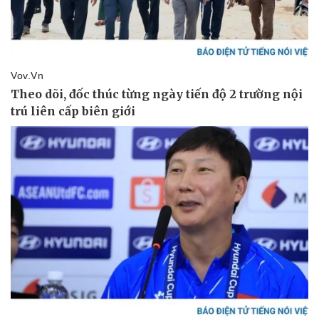
Vụ án
Vũ khí
Tin nóng
Việt Nam
Tư vấn luật
Phân tích