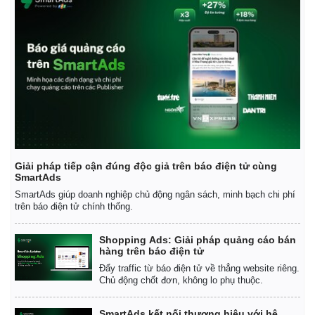
Giải pháp tiếp cận đúng độc giả trên báo điện tử cùng
SmartAds
SmartAds giúp doanh nghiệp chủ động ngân sách, minh bạch chi phí
trên báo điện tử chính thống.
Shopping Ads: Giải pháp quảng cáo bán
Kinh tế
Thị trường
hàng trên báo điện tử
Bất động sản
Giá vàng
Đẩy traffic từ báo điện tử về thẳng website riêng.
Khởi nghiệp
Tiêu dùng
Chủ động chốt đơn, không lo phụ thuộc.
Tỷ giá
Chứng khoán
SmartAds kết nối thương hiệu với hệ