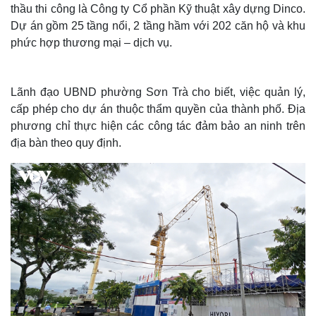
thầu thi công là Công ty Cổ phần Kỹ thuật xây dựng Dinco.
Dự án gồm 25 tầng nổi, 2 tầng hầm với 202 căn hộ và khu
phức hợp thương mại – dịch vụ.
Lãnh đạo UBND phường Sơn Trà cho biết, việc quản lý,
cấp phép cho dự án thuộc thẩm quyền của thành phố. Địa
phương chỉ thực hiện các công tác đảm bảo an ninh trên
địa bàn theo quy định.
Thế giới
Multimedia
Quan sát
Video
Cuộc sống đó đây
Ảnh
Hồ sơ
E-Magazine
Infographic