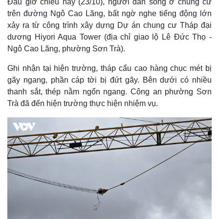
Đầu giờ chiều nay (23/10), người dân sống ở chung cư
trên đường Ngô Cao Lãng, bất ngờ nghe tiếng động lớn
xảy ra từ công trình xây dựng Dự án chung cư Tháp đại
dương Hiyori Aqua Tower (địa chỉ giao lộ Lê Đức Thọ -
Ngô Cao Lãng, phường Sơn Trà).
Ghi nhận tại hiện trường, tháp cẩu cao hàng chục mét bị
gãy ngang, phần cáp tời bị đứt gãy. Bên dưới có nhiều
thanh sắt, thép nằm ngổn ngang. Công an phường Sơn
Trà đã đến hiện trường thực hiện nhiệm vụ.