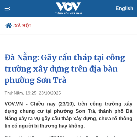
English
XÃ HỘI
/
Đà Nẵng: Gãy cẩu tháp tại công
Chính trị
Xã hội
Đảng
Tin 24h
trường xây dựng trên địa bàn
Tổ chức nhân sự
Dự báo thời tiết
phường Sơn Trà
Quốc hội
Giáo dục
Nhận diện sự thật
Dấu ấn VOV
Việc làm
Thứ Năm, 19:25, 23/10/2025
Biển đảo
VOV.VN - Chiều nay (23/10), trên công trường xây
dựng chung cư tại phường Sơn Trà, thành phố Đà
Nẵng xảy ra vụ gãy cẩu tháp xây dựng, chưa rõ thông
tin có người bị thương hay không.