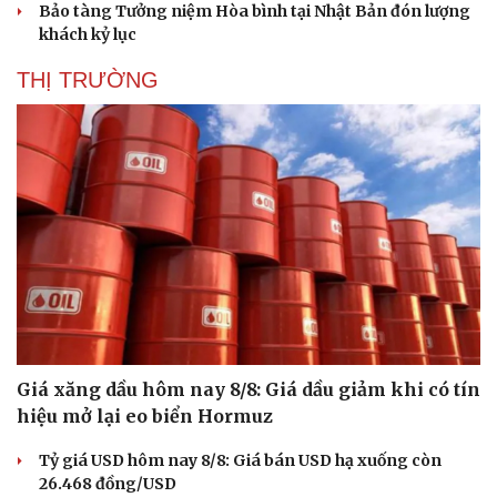
Bảo tàng Tưởng niệm Hòa bình tại Nhật Bản đón lượng
Hạt giống tâm hồn
khách kỷ lục
THỊ TRƯỜNG
Giá xăng dầu hôm nay 8/8: Giá dầu giảm khi có tín
hiệu mở lại eo biển Hormuz
Tỷ giá USD hôm nay 8/8: Giá bán USD hạ xuống còn
26.468 đồng/USD