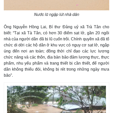
Nước lũ ngập lút nhà dân
Ông Nguyễn Hồng Lai, Bí thư Đảng uỷ xã Trà Tân cho
biết: “Tại xã Tà Tân, có hơn 30 điểm sạt lở, gần 20 ngôi
nhà của người dân đã bị lũ cuốn trôi. Chính quyền xã đã tổ
chức di dời các hộ dân ở khu vực có nguy cơ sạt lở, ngập
úng đến nơi an toàn; đồng thời chỉ đạo các lực lượng
chức năng và các thôn, địa bàn bảo đảm lương thực, thực
phẩm, nhu yếu phẩm và trang thiết bị cần thiết, để người
dân không thiếu đói, không bị rét trong những ngày mưa
bão”.
Pháp luật
Quân sự - Quốc phòng