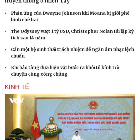
truyền thống ở miền Tây
Phản ứng của Dwayne Johnson khi Moana bị giới phê
bình chê bai
The Odyssey vượt 1 tỷ USD, Christopher Nolan tái lập kỳ
tích sau 14 năm
Cần một hệ sinh thái trách nhiệm để ngăn âm nhạc lệch
chuẩn
Khi bảo tàng đưa hiện vật bước ra khỏi tủ kính trò
chuyện cùng công chúng
KINH TẾ