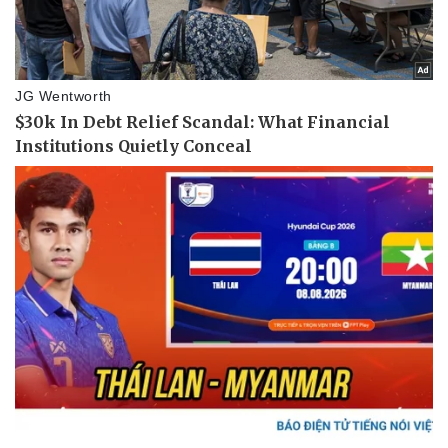
Doanh nghiệp
Công nghệ
Thông tin doanh nghiệp
Sành điệu
Doanh nghiệp 24h
Tin Công nghệ
Doanh nhân
Trải nghiệm
Vì cộng đồng
Chuyển đổi số