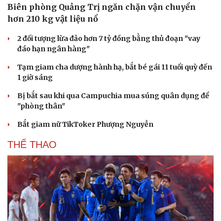
Biên phòng Quảng Trị ngăn chặn vận chuyển
hơn 210 kg vật liệu nổ
2 đối tượng lừa đảo hơn 7 tỷ đồng bằng thủ đoạn "vay
đáo hạn ngân hàng"
Tạm giam cha dượng hành hạ, bắt bé gái 11 tuổi quỳ đến
1 giờ sáng
Bị bắt sau khi qua Campuchia mua súng quân dụng để
"phòng thân"
Bắt giam nữ TikToker Phượng Nguyễn
THỂ THAO
Cải chính