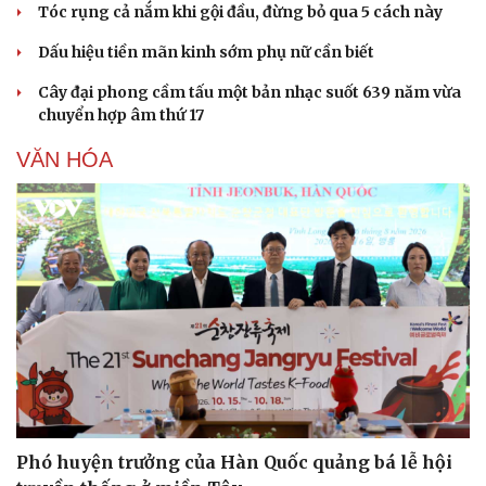
Tóc rụng cả nắm khi gội đầu, đừng bỏ qua 5 cách này
Dấu hiệu tiền mãn kinh sớm phụ nữ cần biết
Cây đại phong cầm tấu một bản nhạc suốt 639 năm vừa
chuyển hợp âm thứ 17
VĂN HÓA
Văn hóa
Giải trí
Sân khấu - Điện ảnh
Nghệ sĩ
Văn học
Thời trang
Âm nhạc
Sao Việt
Di sản
Phó huyện trưởng của Hàn Quốc quảng bá lễ hội