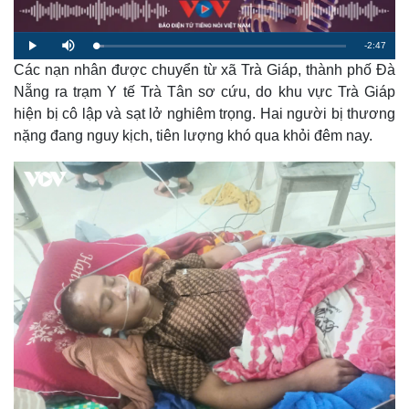
R
-
2:47
L
P
M
o
l
u
a
Các nạn nhân được chuyển từ xã Trà Giáp, thành phố Đà
a
t
e
d
y
e
e
Nẵng ra trạm Y tế Trà Tân sơ cứu, do khu vực Trà Giáp
d
m
:
hiện bị cô lập và sạt lở nghiêm trọng. Hai người bị thương
3
.
a
2
nặng đang nguy kịch, tiên lượng khó qua khỏi đêm nay.
5
%
i
n
i
n
g
T
i
m
e