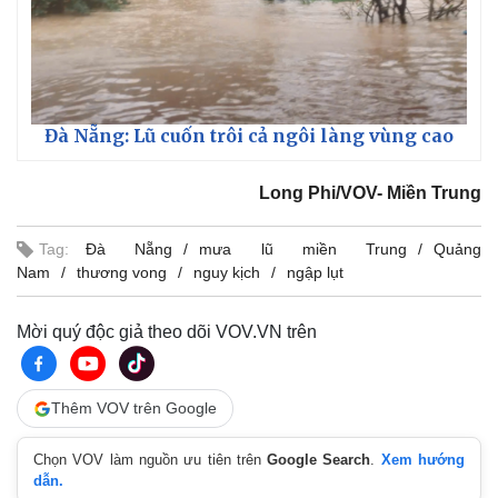
Vụ án
Vũ khí
Tin nóng
Việt Nam
Tư vấn luật
Phân tích
Đà Nẵng: Lũ cuốn trôi cả ngôi làng vùng cao
Long Phi/VOV- Miền Trung
Tag:
Đà Nẵng
mưa lũ miền Trung
Quảng
Nam
thương vong
nguy kịch
ngập lụt
Mời quý độc giả theo dõi VOV.VN trên
Thêm VOV trên Google
Chọn VOV làm nguồn ưu tiên trên
Google Search
.
Xem hướng
dẫn.