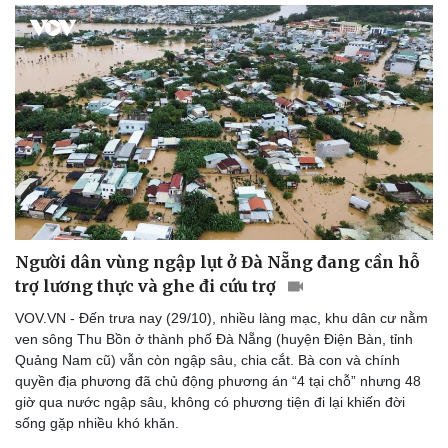
Sức khỏe
Đời sống
Dinh dưỡng - món ngon
Nhà đẹp
Cây thuốc
Blog
Sản phụ khoa
Tình yêu - Gia đình
Nhi khoa
Người dân vùng ngập lụt ở Đà Nẵng đang cần hỗ
Nam khoa
trợ lương thực và ghe đi cứu trợ
Làm đẹp - giảm cân
Phòng mạch online
VOV.VN - Đến trưa nay (29/10), nhiều làng mạc, khu dân cư nằm
Ăn sạch sống khỏe
ven sông Thu Bồn ở thành phố Đà Nẵng (huyện Điện Bàn, tỉnh
Quảng Nam cũ) vẫn còn ngập sâu, chia cắt. Bà con và chính
quyền địa phương đã chủ động phương án “4 tại chỗ” nhưng 48
giờ qua nước ngập sâu, không có phương tiện đi lại khiến đời
sống gặp nhiều khó khăn.