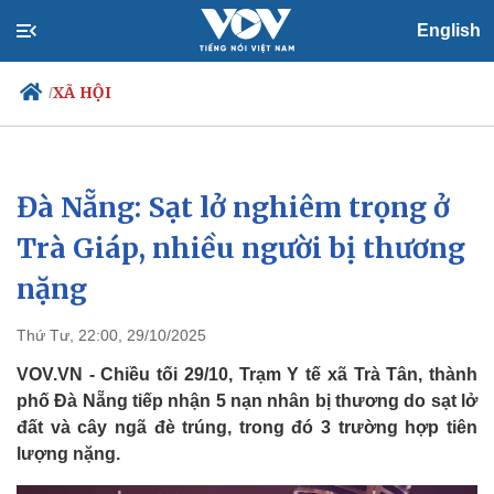
English
XÃ HỘI
/
Đà Nẵng: Sạt lở nghiêm trọng ở
Chính trị
Xã hội
Đảng
Tin 24h
Trà Giáp, nhiều người bị thương
Tổ chức nhân sự
Dự báo thời tiết
nặng
Quốc hội
Giáo dục
Nhận diện sự thật
Dấu ấn VOV
Việc làm
Thứ Tư, 22:00, 29/10/2025
Biển đảo
VOV.VN - Chiều tối 29/10, Trạm Y tế xã Trà Tân, thành
phố Đà Nẵng tiếp nhận 5 nạn nhân bị thương do sạt lở
đất và cây ngã đè trúng, trong đó 3 trường hợp tiên
lượng nặng.