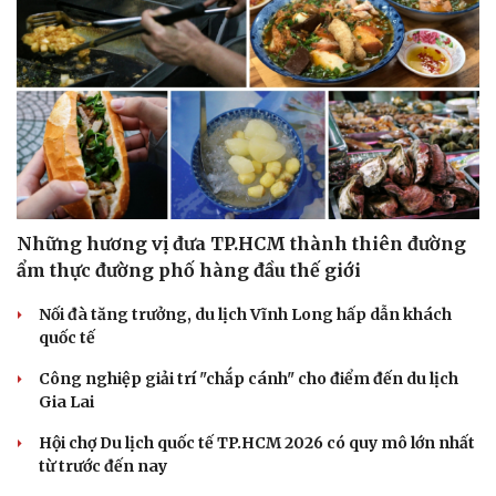
Những hương vị đưa TP.HCM thành thiên đường
ẩm thực đường phố hàng đầu thế giới
Nối đà tăng trưởng, du lịch Vĩnh Long hấp dẫn khách
quốc tế
Công nghiệp giải trí "chắp cánh" cho điểm đến du lịch
Du lịch
Podcast
Gia Lai
Tư vấn
Câu chuyện thời sự
Hội chợ Du lịch quốc tế TP.HCM 2026 có quy mô lớn nhất
Săn Tour
Đọc truyện đêm khuya
từ trước đến nay
check-in
Cửa sổ tình yêu
Kể chuyện cho bé