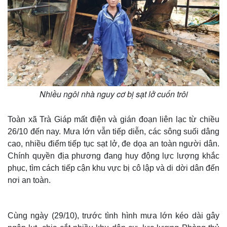
Nhiều ngôi nhà nguy cơ bị sạt lở cuốn trôi
Toàn xã Trà Giáp mất điện và gián đoạn liên lạc từ chiều
26/10 đến nay. Mưa lớn vẫn tiếp diễn, các sông suối dâng
cao, nhiều điểm tiếp tục sạt lở, đe dọa an toàn người dân.
Thế giới
Multimedia
Chính quyền địa phương đang huy động lực lượng khắc
Quan sát
Video
phục, tìm cách tiếp cận khu vực bị cô lập và di dời dân đến
Cuộc sống đó đây
Ảnh
nơi an toàn.
Hồ sơ
E-Magazine
Infographic
Cùng ngày (29/10), trước tình hình mưa lớn kéo dài gây