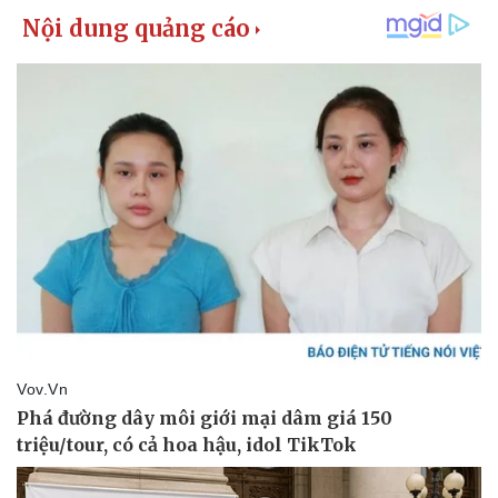
Thể thao
Ô tô - Xe máy
Bóng đá
Ô tô
Lịch thi đấu bóng đá
Xe máy
Thế giới thể thao
Tư vấn
eSports
Hậu trường