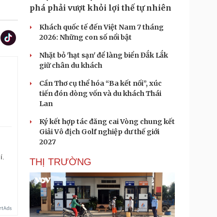
phá phải vượt khỏi lợi thế tự nhiên
Khách quốc tế đến Việt Nam 7 tháng
2026: Những con số nổi bật
Nhặt bỏ 'hạt sạn' để làng biển Đắk Lắk
giữ chân du khách
Cần Thơ cụ thể hóa “Ba kết nối”, xúc
tiến đón dòng vốn và du khách Thái
Lan
Ký kết hợp tác đăng cai Vòng chung kết
Giải Vô địch Golf nghiệp dư thế giới
2027
í.
THỊ TRƯỜNG