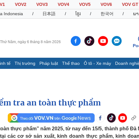
V1
VOV2
VOV3
VOV4
VOV5
VOV6
VOV GT
a Indonesia
/
日本語
/
ខ្មែរ
/
한국어
/
ພາ
Thứ Năm, ngày 6 tháng 8 năm 2026
Po
inh tế
Thị trường
Pháp luật
Thể thao
Ô tô - Xe máy
Doanh nghi
Thế giới
Multimedia
K
Quan sát
Video
B
Cuộc sống đó đây
Ảnh
K
Hồ sơ
E-Magazine
iểm tra an toàn thực phẩm
Infographic
Thể thao
Ô tô - Xe máy
D
oàn thực phẩm” năm 2025, từ nay đến 15/5, thành phố Đà
h tại các cơ sở sản xuất, kinh doanh thực phẩm, kinh doa
Bóng đá
Ô tô
T