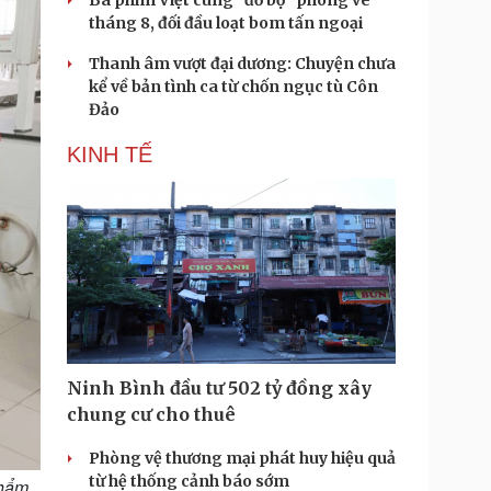
Ba phim Việt cùng “đổ bộ” phòng vé
tháng 8, đối đầu loạt bom tấn ngoại
Thanh âm vượt đại dương: Chuyện chưa
kể về bản tình ca từ chốn ngục tù Côn
Đảo
KINH TẾ
Ninh Bình đầu tư 502 tỷ đồng xây
chung cư cho thuê
Phòng vệ thương mại phát huy hiệu quả
từ hệ thống cảnh báo sớm
phẩm