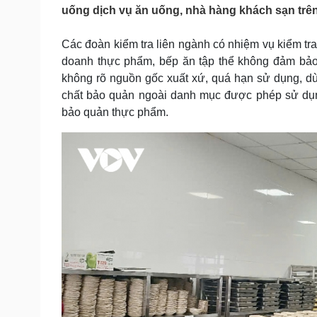
Tin nóng
Việt Nam
uống dịch vụ ăn uống, nhà hàng khách sạn trê
Tư vấn luật
Phân tích
Các đoàn kiểm tra liên ngành có nhiệm vụ kiểm tra
doanh thực phẩm, bếp ăn tập thể không đảm bảo
Sức khỏe
Đời sống
không rõ nguồn gốc xuất xứ, quá hạn sử dụng, dùn
chất bảo quản ngoài danh mục được phép sử dụng
Dinh dưỡng - món ngon
Nhà đẹp
Cây thuốc
Blog
bảo quản thực phẩm.
Sản phụ khoa
Tình yêu - Gia đình
Nhi khoa
Nam khoa
Làm đẹp - giảm cân
Phòng mạch online
Ăn sạch sống khỏe
Cải chính