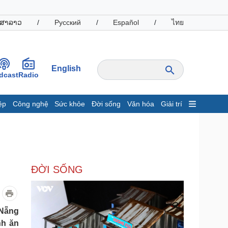
ສາລາວ
/
Русский
/
Español
/
ไทย
English
dcast
Radio
ệp
Công nghệ
Sức khỏe
Đời sống
Văn hóa
Giải trí
inh tế
Thị trường
ất động sản
Giá vàng
hởi nghiệp
Tiêu dùng
Tỷ giá
ĐỜI SỐNG
Chứng khoán
Giá cà phê
oanh nghiệp
Công nghệ
 Nẵng
nh ăn
hông tin doanh nghiệp
Sành điệu