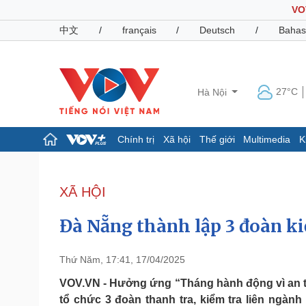
VO
中文
/
français
/
Deutsch
/
Bahas
27°C
Hà Nội
Chính trị
Xã hội
Thế giới
Multimedia
K
Chính trị
Xã hội
Đảng
Tin 24h
XÃ HỘI
Tổ chức nhân sự
Dự báo thời tiết
Quốc hội
Giáo dục
Đà Nẵng thành lập 3 đoàn k
Nhận diện sự thật
Dấu ấn VOV
Việc làm
Biển đảo
Thứ Năm, 17:41, 17/04/2025
Pháp luật
Quân sự - Quốc phòng
VOV.VN - Hưởng ứng “Tháng hành động vì an t
tổ chức 3 đoàn thanh tra, kiểm tra liên ngàn
Vụ án
Vũ khí