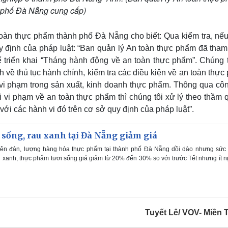
 phố Đà Nẵng cung cấp)
oàn thực phẩm thành phố Đà Nẵng cho biết: Qua kiểm tra, nếu
y định của pháp luật: “Ban quản lý An toàn thực phẩm đã tha
riển khai “Tháng hành động về an toàn thực phẩm”. Chúng t
nh về thủ tục hành chính, kiểm tra các điều kiện về an toàn thự
vi phạm trong sản xuất, kinh doanh thực phẩm. Thông qua côn
vi vi phạm về an toàn thực phẩm thì chúng tôi xử lý theo thầm
ới các hành vi đó trên cơ sở quy định của pháp luật”.
sống, rau xanh tại Đà Nẵng giảm giá
ên đán, lượng hàng hóa thực phẩm tại thành phố Đà Nẵng dồi dào nhưng sức
 xanh, thực phẩm tươi sống giá giảm từ 20% đến 30% so với trước Tết nhưng ít 
Tuyết Lê/ VOV- Miền 