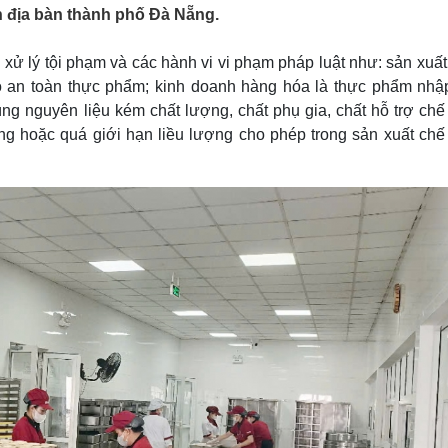
Lịch thi đấu bóng đá
Xe máy
n địa bàn thành phố Đà Nẵng.
Thế giới thể thao
Tư vấn
eSports
V
 xử lý tội phạm và các hành vi vi phạm pháp luật như: sản xuất
Hậu trường
 an toàn thực phẩm; kinh doanh hàng hóa là thực phẩm nhập
Văn hóa
Giải trí
D
g nguyên liệu kém chất lượng, chất phụ gia, chất hỗ trợ chế 
 hoặc quá giới hạn liều lượng cho phép trong sản xuất chế 
Sân khấu - Điện ảnh
Nghệ sĩ
Văn học
Thời trang
Âm nhạc
Sao Việt
c
Di sản