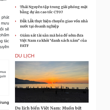
Thái Nguyên tập trung giải phóng mặt
bằng dự án cao tốc CT07
 phát
Đắk Lắk thực hiện chuyển giao vốn nhà
m mưu
nước tại doanh nghiệp
ôi sẽ
c phẩm
Giám sát tài sản mã hóa để sớm đưa
Việt Nam ra khỏi "danh sách xám" của
g tác
FATF
 quyền
DU LỊCH
 mua
người
Trung
Du lịch biển Việt Nam: Muốn bứt