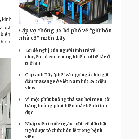
Doanh nghiệp 24h
Tin Công nghệ
Doanh nhân
Trải nghiệm
ì cộng đồng
Chuyển đổi số
, kinh
 lậu,
Cặp vợ chồng 9X bỏ phố về “giữ hồn
u lịch
Podcast
biến,
nhà cổ” miền Tây
biến,
Tư vấn
Câu chuyện thời sự
Săn Tour
Đọc truyện đêm khuya
Lời đề nghị của người tình trẻ về
heck-in
Cửa sổ tình yêu
chuyện có con chung khiến tôi bế tắc ở
Kể chuyện cho bé
tuổi 80
Hạt giống tâm hồn
Clip anh Tây 'phê' và ngơ ngác khi gội
đầu massage ở Việt Nam hút 24 triệu
view
Vì một phút buông thả sau hơi men, tôi
bàng hoàng phát hiện mắc bệnh tình
dục
Nhập viện trước ngày cưới, cô dâu bất
ngờ được tổ chức hôn lễ trong bệnh
viện