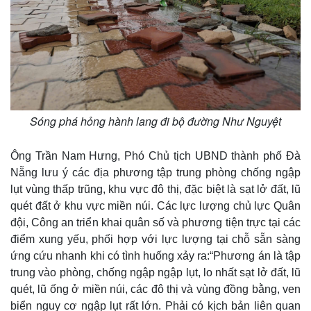
Sóng phá hỏng hành lang đi bộ đường Như Nguyệt
Ông Trần Nam Hưng, Phó Chủ tịch UBND thành phố Đà
Nẵng lưu ý các địa phương tập trung phòng chống ngập
lụt vùng thấp trũng, khu vực đô thị, đặc biệt là sạt lở đất, lũ
quét đất ở khu vực miền núi. Các lực lượng chủ lực Quân
đội, Công an triển khai quân số và phương tiện trực tại các
điểm xung yếu, phối hợp với lực lượng tại chỗ sẵn sàng
ứng cứu nhanh khi có tình huống xảy ra:“Phương án là tập
trung vào phòng, chống ngập ngập lụt, lo nhất sạt lở đất, lũ
quét, lũ ống ở miền núi, các đô thị và vùng đồng bằng, ven
biển nguy cơ ngập lụt rất lớn. Phải có kịch bản liên quan