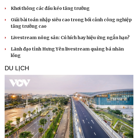
Khơi thông các đầu kéo tăng trưởng
Giải bài toán nhập siêu cao trong bối cảnh công nghiệp
tăng trưởng cao
Livestream nông sản: Cú hích hay hiệu ứng ngắn hạn?
Lãnh đạo tỉnh Hưng Yên livestream quảng bá nhãn
lồng
DU LỊCH
Văn hóa
Giải trí
Sân khấu - Điện ảnh
Nghệ sĩ
Văn học
Thời trang
Âm nhạc
Sao Việt
Di sản