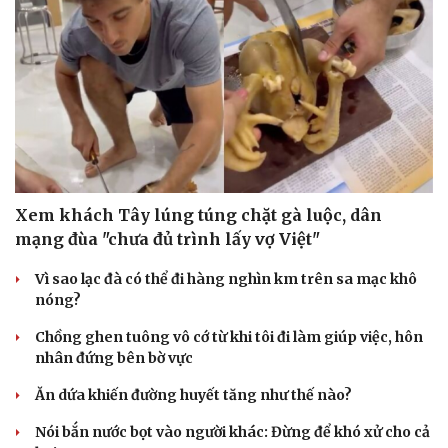
Sức khỏe
Đời sống
Dinh dưỡng - món ngon
Nhà đẹp
Cây thuốc
Blog
Xem khách Tây lúng túng chặt gà luộc, dân
Sản phụ khoa
Tình yêu - Gia đình
mạng đùa "chưa đủ trình lấy vợ Việt"
Nhi khoa
Nam khoa
Vì sao lạc đà có thể đi hàng nghìn km trên sa mạc khô
Làm đẹp - giảm cân
nóng?
Phòng mạch online
Ăn sạch sống khỏe
Chồng ghen tuông vô cớ từ khi tôi đi làm giúp việc, hôn
nhân đứng bên bờ vực
Ăn dứa khiến đường huyết tăng như thế nào?
Nói bắn nước bọt vào người khác: Đừng để khó xử cho cả