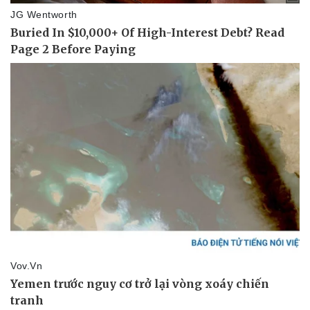
Thể thao
Ô tô - Xe máy
Bóng đá
Ô tô
Lịch thi đấu bóng đá
Xe máy
Thế giới thể thao
Tư vấn
eSports
Hậu trường