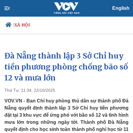
English
XÃ HỘI
/
Đà Nẵng thành lập 3 Sở Chỉ huy
Chính trị
Xã hội
Đảng
Tin 24h
tiền phương phòng chống bão số
Tổ chức nhân sự
Dự báo thời tiết
12 và mưa lớn
Quốc hội
Giáo dục
Nhận diện sự thật
Dấu ấn VOV
Việc làm
Thứ Tư, 11:34, 22/10/2025
Biển đảo
VOV.VN - Ban Chỉ huy phòng thủ dân sự thành phố Đà
Nẵng quyết định thành lâp 3 Sở Chỉ huy tiền phương
đặt tại 3 khu vực để ứng phó với bão số 12 và tình hình
mưa lớn trong những ngày tới. Thành phố Đà Nẵng
quyết định cho học sinh toàn thành phố nghỉ học từ 11