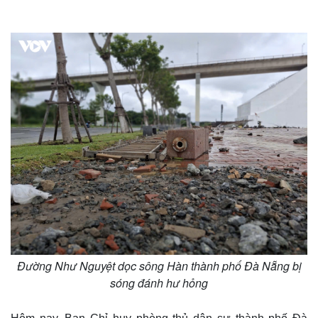
Thế giới
Multimedia
Quan sát
Video
Cuộc sống đó đây
Ảnh
Hồ sơ
E-Magazine
Đường Như Nguyệt dọc sông Hàn thành phố Đà Nẵng bị
Infographic
sóng đánh hư hỏng