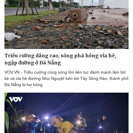
Doanh nghiệp
Công nghệ
Thông tin doanh nghiệp
Sành điệu
Doanh nghiệp 24h
Tin Công nghệ
Doanh nhân
Trải nghiệm
Vì cộng đồng
Chuyển đổi số
Triều cường dâng cao, sóng phá hỏng vỉa hè,
ngập đường ở Đà Nẵng
VOV.VN - Triều cường cùng sóng lớn liên tục đánh mạnh làm bờ
kè và vỉa hè đường Như Nguyệt bên bờ Tây Sông Hàn, thành phố
Đà Nẵng bị hư hỏng.