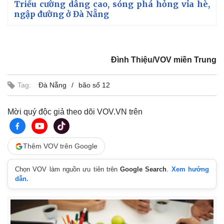
Triều cường dâng cao, sóng phá hỏng vỉa hè,
Giá cà phê
ngập đường ở Đà Nẵng
Đình Thiệu/VOV miền Trung
Tag:
Đà Nẵng
bão số 12
Mời quý độc giả theo dõi VOV.VN trên
Thêm VOV trên Google
Chọn VOV làm nguồn ưu tiên trên
Google Search
.
Xem hướng
dẫn.