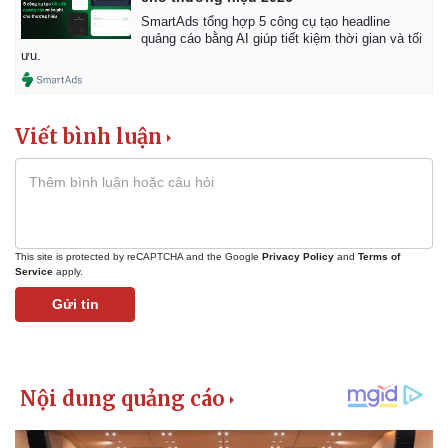
SmartAds tổng hợp 5 công cụ tạo headline
quảng cáo bằng AI giúp tiết kiệm thời gian và tối
ưu.
Viết bình luận
This site is protected by reCAPTCHA and the Google
Privacy Policy
and
Terms of
Service
apply.
Gửi tin
Pháp luật
Quân sự - Quốc phòng