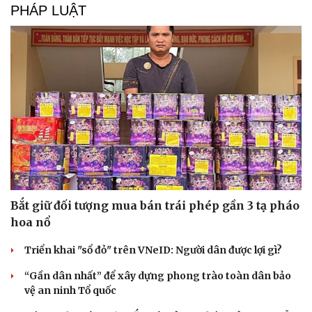
PHÁP LUẬT
Bắt giữ đối tượng mua bán trái phép gần 3 tạ pháo
hoa nổ
Du lịch
Podcast
Triển khai "sổ đỏ" trên VNeID: Người dân được lợi gì?
Tư vấn
Câu chuyện thời sự
“Gần dân nhất” để xây dựng phong trào toàn dân bảo
Săn Tour
Đọc truyện đêm khuya
vệ an ninh Tổ quốc
check-in
Cửa sổ tình yêu
Kể chuyện cho bé