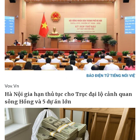
Vụ án
Vũ khí
Tin nóng
Việt Nam
Tư vấn luật
Phân tích