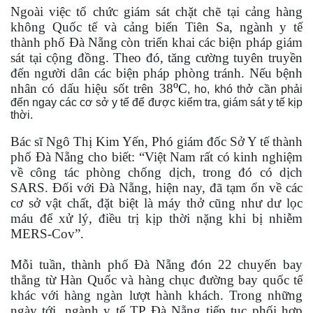
Ngoài việc tổ chức giám sát chặt chẽ tại cảng hàng
không Quốc tế và cảng biển Tiên Sa, ngành y tế
Thế giới
Multimedia
thành phố Đà Nẵng còn triển khai các biện pháp giám
Quan sát
Video
sát tại cộng đồng. Theo đó, tăng cường tuyên truyền
Cuộc sống đó đây
Ảnh
đến người dân các biện pháp phòng tránh. Nếu bệnh
Hồ sơ
E-Magazine
o
nhân có dấu hiệu sốt trên 38
C
, ho, khó thở cần phải
Infographic
đến ngay các cơ sở y tế để được kiểm tra, giám sát y tế kịp
thời.
Bác sĩ Ngô Thị Kim Yến, Phó giám đốc Sở Y tế thành
phố Đà Nẵng cho biết: “Việt Nam rất có kinh nghiệm
về công tác phòng chống dịch, trong đó có dịch
SARS. Đối với Đà Nẵng, hiện nay, đã tạm ổn về các
cơ sở vật chất, đặt biệt là máy thở cũng như dư lọc
máu để xử lý, điều trị kịp thời nặng khi bị nhiễm
MERS-Cov”.
Mỗi tuần, thành phố Đà Nẵng đón 22 chuyến bay
thẳng từ Hàn Quốc và hàng chục đường bay quốc tế
khác với hàng ngàn lượt hành khách. Trong những
ngày tới, ngành y tế TP Đà Nẵng tiếp tục phối hợp