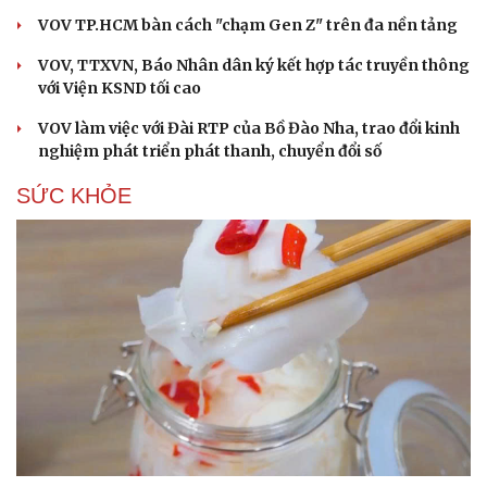
VOV TP.HCM bàn cách "chạm Gen Z" trên đa nền tảng
VOV, TTXVN, Báo Nhân dân ký kết hợp tác truyền thông
với Viện KSND tối cao
VOV làm việc với Đài RTP của Bồ Đào Nha, trao đổi kinh
nghiệm phát triển phát thanh, chuyển đổi số
SỨC KHỎE
Cải chính