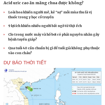
Acid uric cao ăn măng chua được không?
Loài hoa khiến người mê, kẻ “sợ” mỗi mùa thu là vị
thuốc trong y học cổ truyền
9 lợi ích khiến nhiều người bất ngờ từ thịt ếch
Clo trong nước máy và hồ bơi có phải nguyên nhân gây
bệnh tuyến giáp?
Qua tuổi 40 cần chuẩn bị gì để tuổi già không phụ thuộc
vào con cháu?
DỰ BÁO THỜI TIẾT