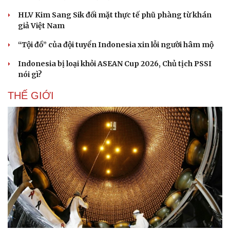
HLV Kim Sang Sik đối mặt thực tế phũ phàng từ khán
giả Việt Nam
“Tội đồ” của đội tuyển Indonesia xin lỗi người hâm mộ
Indonesia bị loại khỏi ASEAN Cup 2026, Chủ tịch PSSI
nói gì?
THẾ GIỚI
Văn hóa
Giải trí
Sân khấu - Điện ảnh
Nghệ sĩ
Văn học
Thời trang
Âm nhạc
Sao Việt
Di sản