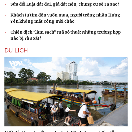
Sửa đổi Luật đất đai, giá đất nền, chung cư sẽ ra sao?
Khách tự tìm đến vườn mua, người trồng nhãn Hưng
Yên không mất công mời chào
Chiến dịch “làm sạch” mã số thuế: Những trường hợp
nào bị rà soát?
DU LỊCH
Doanh nghiệp
Công nghệ
Thông tin doanh nghiệp
Sành điệu
Doanh nghiệp 24h
Tin Công nghệ
Doanh nhân
Trải nghiệm
Vì cộng đồng
Chuyển đổi số