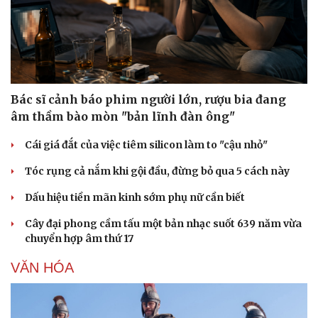
Bác sĩ cảnh báo phim người lớn, rượu bia đang
âm thầm bào mòn "bản lĩnh đàn ông"
Cái giá đắt của việc tiêm silicon làm to "cậu nhỏ"
Tóc rụng cả nắm khi gội đầu, đừng bỏ qua 5 cách này
Dấu hiệu tiền mãn kinh sớm phụ nữ cần biết
Cây đại phong cầm tấu một bản nhạc suốt 639 năm vừa
chuyển hợp âm thứ 17
Thể thao
Ô tô - Xe máy
VĂN HÓA
Bóng đá
Ô tô
Lịch thi đấu bóng đá
Xe máy
Thế giới thể thao
Tư vấn