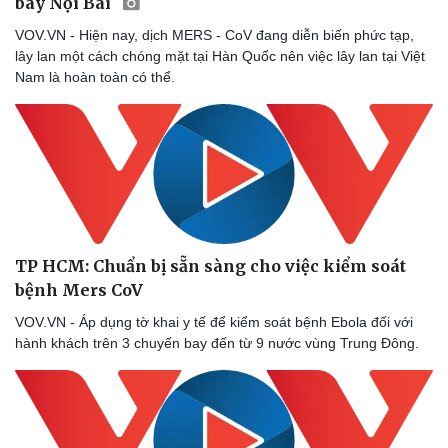
bay Nội Bài
VOV.VN - Hiện nay, dịch MERS - CoV đang diễn biến phức tạp,
lây lan một cách chóng mặt tại Hàn Quốc nên việc lây lan tại Việt
Nam là hoàn toàn có thể.
Pháp luật
Quân sự - Quốc phòng
Vụ án
Vũ khí
Tin nóng
Việt Nam
Tư vấn luật
Phân tích
TP HCM: Chuẩn bị sẵn sàng cho việc kiểm soát
bệnh Mers CoV
VOV.VN - Áp dụng tờ khai y tế để kiểm soát bệnh Ebola đối với
hành khách trên 3 chuyến bay đến từ 9 nước vùng Trung Đông.