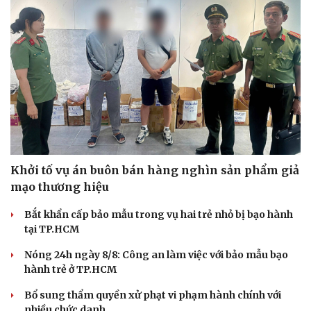
Sức khỏe
Đời sống
Dinh dưỡng - món ngon
Nhà đẹp
Cây thuốc
Blog
Sản phụ khoa
Tình yêu - Gia đình
Nhi khoa
Nam khoa
Làm đẹp - giảm cân
Phòng mạch online
Ăn sạch sống khỏe
Khởi tố vụ án buôn bán hàng nghìn sản phẩm giả
mạo thương hiệu
Bắt khẩn cấp bảo mẫu trong vụ hai trẻ nhỏ bị bạo hành
tại TP.HCM
Nóng 24h ngày 8/8: Công an làm việc với bảo mẫu bạo
hành trẻ ở TP.HCM
Bổ sung thẩm quyền xử phạt vi phạm hành chính với
nhiều chức danh