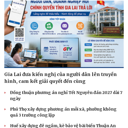
Du lịch
Podcast
Tư vấn
Câu chuyện thời sự
Săn Tour
Đọc truyện đêm khuya
check-in
Cửa sổ tình yêu
Kể chuyện cho bé
Gia Lai đưa kiến nghị của người dân lên truyền
Hạt giống tâm hồn
hình, cam kết giải quyết đến cùng
Đồng thuận phương án nghỉ Tết Nguyên đán 2027 dài 7
ngày
Phú Thọ xây dựng phương án mỗi xã, phường không
quá 3 trường công lập
Huế xây dựng đê ngầm, kè bảo vệ bãi biển Thuận An