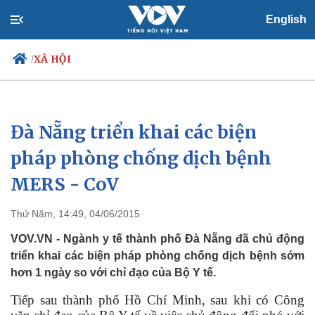
English
XÃ HỘI
/
Đà Nẵng triển khai các biện
Chính trị
Xã hội
Đảng
Tin 24h
pháp phòng chống dịch bệnh
Tổ chức nhân sự
Dự báo thời tiết
MERS - CoV
Quốc hội
Giáo dục
Nhận diện sự thật
Dấu ấn VOV
Việc làm
Thứ Năm, 14:49, 04/06/2015
Biển đảo
VOV.VN - Ngành y tế thành phố Đà Nẵng đã chủ động
triển khai các biện pháp phòng chống dịch bệnh sớm
hơn 1 ngày so với chỉ đạo của Bộ Y tế.
Tiếp sau thành phố Hồ Chí Minh, sau khi có Công