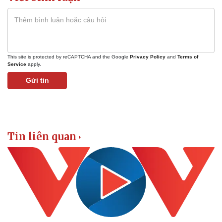
This site is protected by reCAPTCHA and the Google
Privacy Policy
and
Terms of
Service
apply.
Gửi tin
Tin liên quan
Kinh tế
Thị trường
Bất động sản
Giá vàng
Khởi nghiệp
Tiêu dùng
Tỷ giá
Chứng khoán
Giá cà phê