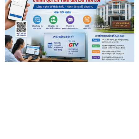
Gia Lai đưa kiến nghị của người dân lên truyền
hình, cam kết giải quyết đến cùng
Đồng thuận phương án nghỉ Tết Nguyên đán 2027 dài 7
ngày
Phú Thọ xây dựng phương án mỗi xã, phường không
quá 3 trường công lập
Huế xây dựng đê ngầm, kè bảo vệ bãi biển Thuận An