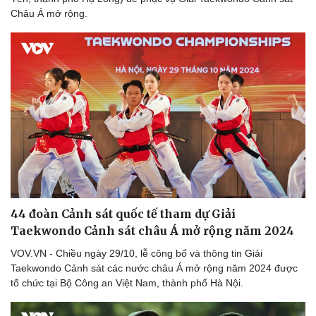
Châu Á mở rộng.
Doanh nghiệp
Công nghệ
Thông tin doanh nghiệp
Sành điệu
Doanh nghiệp 24h
Tin Công nghệ
Doanh nhân
Trải nghiệm
Vì cộng đồng
Chuyển đổi số
44 đoàn Cảnh sát quốc tế tham dự Giải
Taekwondo Cảnh sát châu Á mở rộng năm 2024
VOV.VN - Chiều ngày 29/10, lễ công bố và thông tin Giải
Taekwondo Cảnh sát các nước châu Á mở rộng năm 2024 được
tổ chức tại Bộ Công an Việt Nam, thành phố Hà Nội.