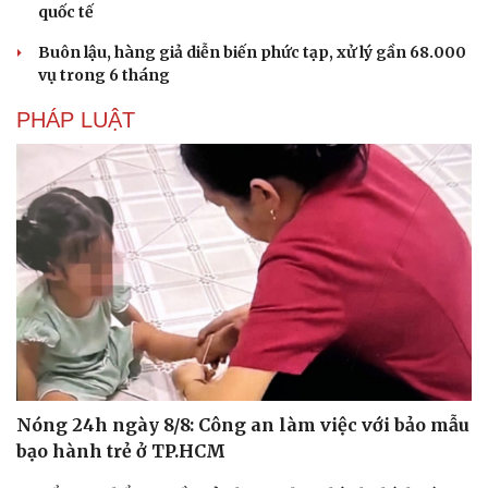
quốc tế
Buôn lậu, hàng giả diễn biến phức tạp, xử lý gần 68.000
vụ trong 6 tháng
PHÁP LUẬT
Du lịch
Podcast
Tư vấn
Câu chuyện thời sự
Nóng 24h ngày 8/8: Công an làm việc với bảo mẫu
Săn Tour
Đọc truyện đêm khuya
bạo hành trẻ ở TP.HCM
check-in
Cửa sổ tình yêu
Kể chuyện cho bé