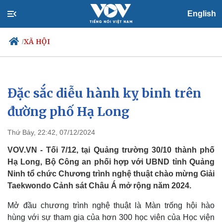
English
XÃ HỘI
/
Đặc sắc diễu hành kỵ binh trên
Chính trị
Xã hội
Đảng
Tin 24h
đường phố Hạ Long
Tổ chức nhân sự
Dự báo thời tiết
Quốc hội
Giáo dục
Thứ Bảy, 22:42, 07/12/2024
Nhận diện sự thật
Dấu ấn VOV
Việc làm
VOV.VN - Tối 7/12, tại Quảng trường 30/10 thành phố
Biển đảo
Hạ Long, Bộ Công an phối hợp với UBND tỉnh Quảng
Ninh tổ chức Chương trình nghệ thuật chào mừng Giải
Taekwondo Cảnh sát Châu Á mở rộng năm 2024.
Mở đầu chương trình nghệ thuật là Màn trống hội hào
hùng với sự tham gia của hơn 300 học viên của Học viện