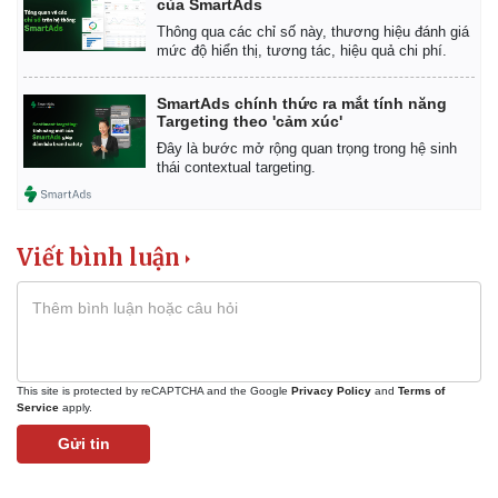
của SmartAds
Thông qua các chỉ số này, thương hiệu đánh giá
mức độ hiển thị, tương tác, hiệu quả chi phí.
SmartAds chính thức ra mắt tính năng
Targeting theo 'cảm xúc'
Đây là bước mở rộng quan trọng trong hệ sinh
thái contextual targeting.
Viết bình luận
This site is protected by reCAPTCHA and the Google
Privacy Policy
and
Terms of
Service
apply.
Gửi tin
Pháp luật
Quân sự - Quốc phòng