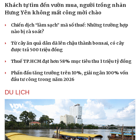
Khách tự tìm đến vườn mua, người trồng nhãn
Hưng Yên không mất công mời chào
Chiến dịch “làm sạch” mã số thuế: Những trường hợp
nào bị rà soát?
Từ cây ăn quả dân dã lên chậu thành bonsai, có cây
được trả 500 triệu đồng
Thuế TP.HCM đạt hơn 58% mục tiêu thu 1 triệu tỷ đồng
Phấn đấu tăng trưởng trên 10%, giải ngân 100% vốn
đầu tư công trong năm 2026
DU LỊCH
Văn hóa
Giải trí
Sân khấu - Điện ảnh
Nghệ sĩ
Văn học
Thời trang
Âm nhạc
Sao Việt
Di sản