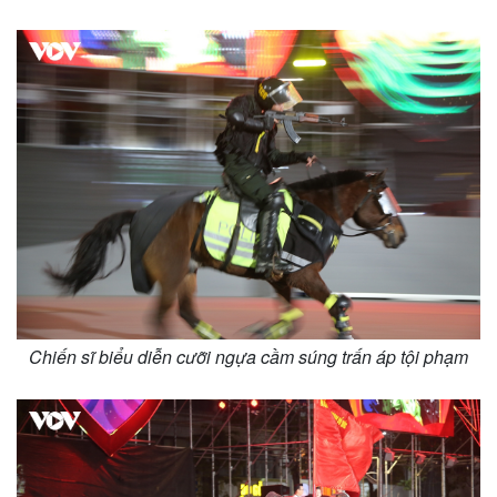
Chiến sĩ biểu diễn cưỡi ngựa cầm súng trấn áp tội phạm