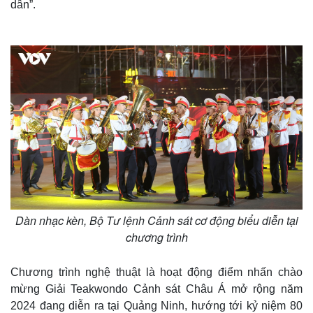
dân”.
Thế giới
Multimedia
Dàn nhạc kèn, Bộ Tư lệnh Cảnh sát cơ động biểu diễn tại
Quan sát
Video
chương trình
Cuộc sống đó đây
Ảnh
Hồ sơ
E-Magazine
Infographic
Chương trình nghệ thuật là hoạt động điểm nhấn chào
mừng Giải Teakwondo Cảnh sát Châu Á mở rộng năm
2024 đang diễn ra tại Quảng Ninh, hướng tới kỷ niệm 80