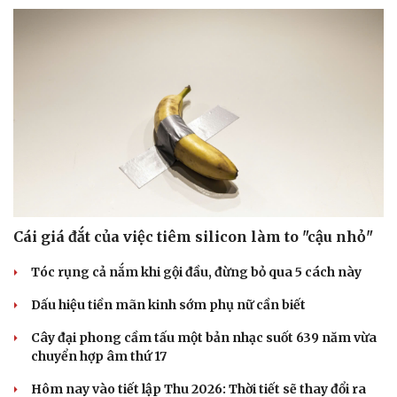
Sức khỏe
Đời sống
Dinh dưỡng - món ngon
Nhà đẹp
Cây thuốc
Blog
Sản phụ khoa
Tình yêu - Gia đình
Nhi khoa
Nam khoa
Cái giá đắt của việc tiêm silicon làm to "cậu nhỏ"
Làm đẹp - giảm cân
Phòng mạch online
Tóc rụng cả nắm khi gội đầu, đừng bỏ qua 5 cách này
Ăn sạch sống khỏe
Dấu hiệu tiền mãn kinh sớm phụ nữ cần biết
Cây đại phong cầm tấu một bản nhạc suốt 639 năm vừa
chuyển hợp âm thứ 17
Hôm nay vào tiết lập Thu 2026: Thời tiết sẽ thay đổi ra