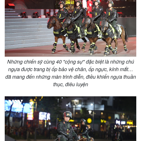
Những chiến sỹ cùng 40 "cộng sự" đặc biệt là những chú
ngựa được trang bị ốp bảo vệ chân, ốp ngực, kính mắt…
đã mang đến những màn trình diễn, điều khiển ngựa thuần
thục, điêu luyện
Kinh tế
Thị trường
Bất động sản
Giá vàng
Khởi nghiệp
Tiêu dùng
Tỷ giá
Chứng khoán