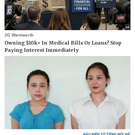
Thể thao
Ô tô - Xe máy
Bóng đá
Ô tô
Lịch thi đấu bóng đá
Xe máy
Thế giới thể thao
Tư vấn
eSports
Hậu trường