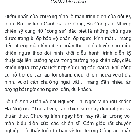
CSND biểu diễn
Điểm nhấn của chương trình là màn trình diễn của đội Kỵ
binh, Bộ Tư lệnh Cảnh sát cơ động, Bộ Công an. Những
chiến sỹ cùng 40 "cộng sự" đặc biệt là những chú ngựa
được trang bị ốp bảo vệ chân, ốp ngực, kính mắt… mang
đến những màn trình diễn thuần thục, điêu luyện như điều
khiển ngựa theo đội hình khối diễu hành, trình diễn kỹ
thuật bật lên, xuống ngựa trong trường hợp khẩn cấp, điều
khiển ngựa chạy đại kết hợp sử dụng các loại vũ khí, công
cụ hỗ trợ để trấn áp tội phạm, điều khiển ngựa vượt địa
hình, vượt cản chướng ngại vật… mang đến nhiều ấn
tượng bất ngờ cho người dân, du khách.
Bà Lê Ánh Xuân và chị Nguyễn Thị Ngọc Vĩnh (du khách
Hà Nội) nói: “Tôi rất vui, các chiến sĩ ở đây đều rất giỏi và
thuần thục. Chương trình ngày hôm nay rất ấn tượng với
màn biểu diễn của các chiến sĩ. Cảm giác rất chuyên
nghiệp. Tôi thấy luôn tự hào về lực lượng Công an nhân