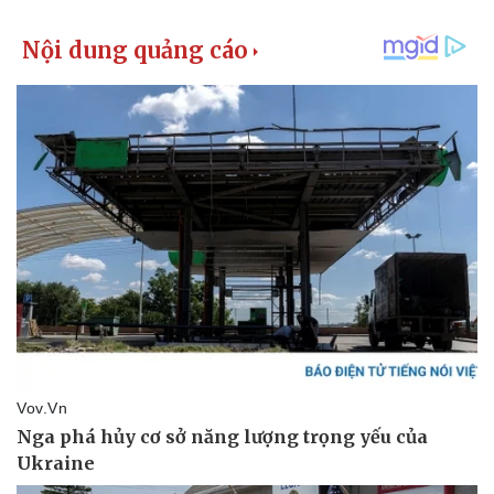
Vụ án
Vũ khí
Tin nóng
Việt Nam
Tư vấn luật
Phân tích