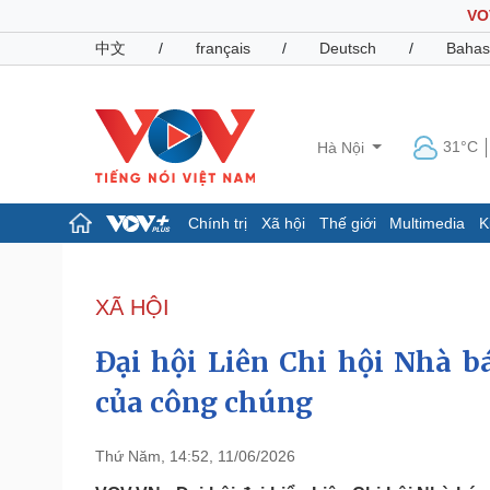
VO
中文
/
français
/
Deutsch
/
Bahas
31°C
Hà Nội
Chính trị
Xã hội
Thế giới
Multimedia
K
Chính trị
Xã hội
Đảng
Tin 24h
XÃ HỘI
Tổ chức nhân sự
Dự báo thời tiết
Quốc hội
Giáo dục
Đại hội Liên Chi hội Nhà b
Nhận diện sự thật
Dấu ấn VOV
Việc làm
của công chúng
Biển đảo
Pháp luật
Quân sự - Quốc phòng
Thứ Năm, 14:52, 11/06/2026
Vụ án
Vũ khí