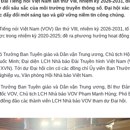
Đài Tiếng nói Việt Nam lần thứ VIII, nhiệm kỳ 2026-2031, di
Lịch thi đấu bóng đá
Xe máy
 đổi sâu sắc của môi trường truyền thông số. Đại hội xác
Thế giới thể thao
Tư vấn
c đẩy đổi mới sáng tạo và giữ vững niềm tin công chúng.
eSports
V
Hậu trường
Tiếng nói Việt Nam (VOV) lần thứ VIII, nhiệm kỳ 2026-2031, tổ
Văn hóa
Giải trí
D
được trong nhiệm kỳ 2020-2025; đề ra phương hướng hoạt động 
Sân khấu - Điện ảnh
Nghệ sĩ
Văn học
Thời trang
Âm nhạc
Sao Việt
c
ó Trưởng Ban Tuyên giáo và Dân vận Trung ương, Chủ tịch Hộ
Di sản
uốc Minh; Đại diện LCH Nhà báo Đài Truyền hình Việt Nam (
XVN). Tới dự Đại hội còn có các đồng chí Ủy viên Ban Thườn
Nghiệp vụ, Văn phòng Hội Nhà báo Việt Nam.
Trưởng Ban Tuyên giáo và Dân vận Trung ương, Bí thư Đản
đốc VOV, Chủ tịch LCH Nhà báo VOV Phạm Mạnh Hùng; Phó B
đông đảo các thành viên LCH Nhà báo VOV tham dự Đại hội.