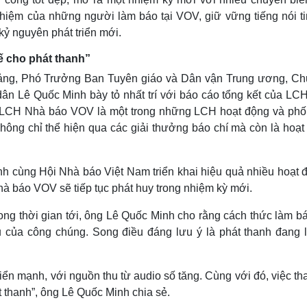
 nhiệm của những người làm báo tại VOV, giữ vững tiếng nói t
ỷ nguyên phát triển mới.
ế cho phát thanh”
Đảng, Phó Trưởng Ban Tuyên giáo và Dân vận Trung ương, Chủ
ân Lê Quốc Minh bày tỏ nhất trí với báo cáo tổng kết của LC
 LCH Nhà báo VOV là một trong những LCH hoạt động và phố
hông chỉ thể hiện qua các giải thưởng báo chí mà còn là hoạt
h cùng Hội Nhà báo Việt Nam triển khai hiệu quả nhiều hoạt đ
 báo VOV sẽ tiếp tục phát huy trong nhiệm kỳ mới.
rong thời gian tới, ông Lê Quốc Minh cho rằng cách thức làm b
ếu của công chúng. Song điều đáng lưu ý là phát thanh đang l
riển mạnh, với nguồn thu từ audio số tăng. Cùng với đó, việc th
t thanh”, ông Lê Quốc Minh chia sẻ.