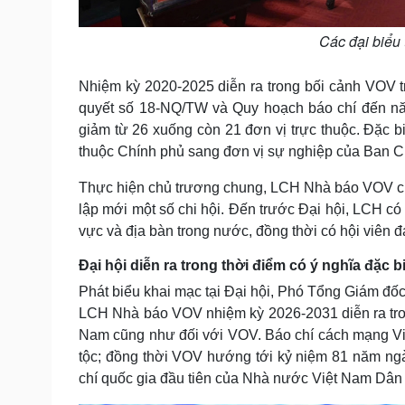
Các đại biểu 
Nhiệm kỳ 2020-2025 diễn ra trong bối cảnh VOV t
quyết số 18-NQ/TW và Quy hoạch báo chí đến năm
giảm từ 26 xuống còn 21 đơn vị trực thuộc. Đặc
thuộc Chính phủ sang đơn vị sự nghiệp của Ban 
Thực hiện chủ trương chung, LCH Nhà báo VOV cũng
lập mới một số chi hội. Đến trước Đại hội, LCH có 7
vực và địa bàn trong nước, đồng thời có hội viên 
Đại hội diễn ra trong thời điểm có ý nghĩa đặc b
Phát biểu khai mạc tại Đại hội, Phó Tổng Giám 
LCH Nhà báo VOV nhiệm kỳ 2026-2031 diễn ra trong
Nam cũng như đối với VOV. Báo chí cách mạng Vi
tộc; đồng thời VOV hướng tới kỷ niệm 81 năm ngà
chí quốc gia đầu tiên của Nhà nước Việt Nam Dân c