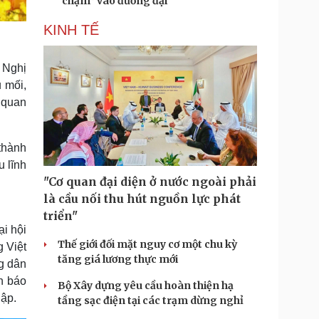
“chạm” vào đương đại
KINH TẾ
 Nghị
 mối,
 quan
thành
u lĩnh
"Cơ quan đại diện ở nước ngoài phải
là cầu nối thu hút nguồn lực phát
triển"
i hội
Thế giới đối mặt nguy cơ một chu kỳ
 Việt
tăng giá lương thực mới
g dân
n báo
Bộ Xây dựng yêu cầu hoàn thiện hạ
lập.
tầng sạc điện tại các trạm dừng nghỉ