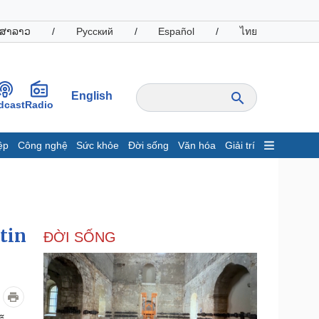
ສາລາວ
/
Русский
/
Español
/
ไทย
English
dcast
Radio
ệp
Công nghệ
Sức khỏe
Đời sống
Văn hóa
Giải trí
inh tế
Thị trường
ất động sản
Giá vàng
hởi nghiệp
Tiêu dùng
Tỷ giá
tin
ĐỜI SỐNG
Chứng khoán
Giá cà phê
oanh nghiệp
Công nghệ
hông tin doanh nghiệp
Sành điệu