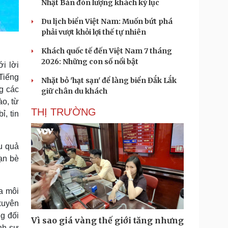
Nhật Bản đón lượng khách kỷ lục
Du lịch biển Việt Nam: Muốn bứt phá
phải vượt khỏi lợi thế tự nhiên
Khách quốc tế đến Việt Nam 7 tháng
2026: Những con số nổi bật
i lời
Tiếng
Nhặt bỏ 'hạt sạn' để làng biển Đắk Lắk
g các
giữ chân du khách
ào, từ
THỊ TRƯỜNG
, tin
u quả
bạn bè
a môi
xuyên
ng đối
Vì sao giá vàng thế giới tăng nhưng
ành sự