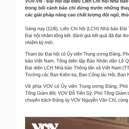
VOV.VN - Đại hội đại biểu Liên Chi hội Nhà báo 
Tin nóng
Việt Nam
trong bối cảnh báo chí đứng trước những thay
Tư vấn luật
Phân tích
các giải pháp nâng cao chất lượng đội ngũ, thú
Sáng nay (11/6), Liên Chi hội (LCH) Nhà báo Đài 
Sức khỏe
Đời sống
Đại hội nhằm tổng kết, đánh giá kết quả đã đạt 
Dinh dưỡng - món ngon
Nhà đẹp
nhiệm kỳ mới.
Cây thuốc
Blog
Sản phụ khoa
Tình yêu - Gia đình
Tham dự Đại hội có Ủy viên Trung ương Đảng, Ph
Nhi khoa
báo Việt Nam, Tổng biên tập Báo Nhân dân Lê Q
Nam khoa
Đại diện LCH Nhà báo Thông tấn xã Việt Nam (TT
Làm đẹp - giảm cân
Trưởng các Ban Kiểm tra, Ban Công tác Hội, Ban 
Phòng mạch online
Ăn sạch sống khỏe
Về phía VOV có Ủy viên Trung ương Đảng, Phó 
Cải chính
Tổng Giám đốc VOV Đỗ Tiến Sỹ; Phó Tổng Giám 
chuyên trách Đảng ủy VOV Nguyễn Văn Chí, cùng 