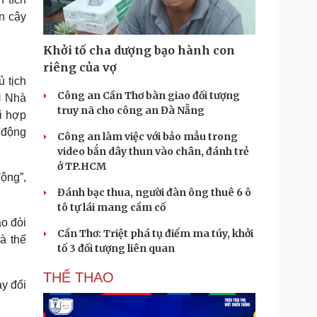
in cậy
Khởi tố cha dượng bạo hành con
riêng của vợ
 tịch
Công an Cần Thơ bàn giao đối tượng
H Nhà
truy nã cho công an Đà Nẵng
i hợp
 động
Công an làm việc với bảo mẫu trong
video bắn dây thun vào chân, đánh trẻ
ở TP.HCM
ộng”,
Đánh bạc thua, người đàn ông thuê 6 ô
tô tự lái mang cầm cố
áo đòi
Cần Thơ: Triệt phá tụ điểm ma túy, khởi
à thế
tố 3 đối tượng liên quan
THỂ THAO
ay đổi