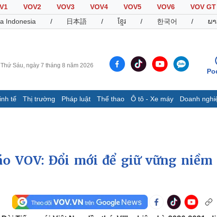
V1
VOV2
VOV3
VOV4
VOV5
VOV6
VOV GT
a Indonesia
/
日本語
/
ខ្មែរ
/
한국어
/
ພາ
Thứ Sáu, ngày 7 tháng 8 năm 2026
Po
inh tế
Thị trường
Pháp luật
Thể thao
Ô tô - Xe máy
Doanh nghi
Thế giới
Multimedia
K
Quan sát
Video
B
Cuộc sống đó đây
Ảnh
K
Hồ sơ
E-Magazine
áo VOV: Đổi mới để giữ vững niềm 
Infographic
Thể thao
Ô tô - Xe máy
D
Bóng đá
Ô tô
T