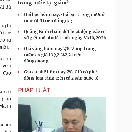
trong nước lại giảm?
ất đã
Giá bạc hôm nay: Giá bạc trong nước ở
mức 61,9 triệu đồng/kg
ng là
Quảng Ninh chấm dứt hoạt động các cơ
ới cơ
sở giết mổ nhỏ lẻ trước ngày 31/10/2026
 lượng
 mới.
Giá vàng hôm nay 7/8: Vàng trong
nước có giá 139,2-142,2 triệu
à còn
đồng/lượng
, vừa
Giá cà phê hôm nay 7/8: Giá cà phê
, đạo
đồng loạt tăng trên cả 2 sàn quốc tế
PHÁP LUẬT
à nơi
ng tạo
 Mạnh
i hội
 tích