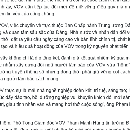
nh ấy, VOV cần tiếp tục đổi mới để giữ vững điều quý giá nh
ềm tin yêu của công chúng.
V, việc chuyển về trực thuộc Ban Chấp hành Trung ương Đả
ọng và quan tâm sâu sắc của Đảng, Nhà nước và nhân dân đối v
thời đặt ra yêu cầu ngày càng cao về bản lĩnh chính trị, chất
g tạo và hiệu quả hoạt động của VOV trong kỷ nguyên phát triển
y không chỉ là dịp tổng kết, đánh giá kết quả nhiệm kỳ qua m
thực nhằm xây dựng đội ngũ người làm báo của VOV vừa “hồng”
rường truyền thông số nhưng đồng thời phải giữ vững cốt cách
của người làm báo cách mạng.
thực sự là mái nhà nghề nghiệp đoàn kết, trí tuệ, sáng tạo; l
thúc đẩy đào tạo, bồi dưỡng nghiệp vụ; khuyến khích đổi mới sá
trị, giàu tính nhân văn và mang hơi thở cuộc sống”, ông Phạm
ch nhiệm, Phó Tổng Giám đốc VOV Phạm Mạnh Hùng tin tưởng Đạ
ông tốt đẹp, mở ra một nhiệm kỳ mới với nhiều chuyển biến