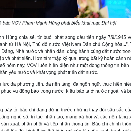
à báo VOV Phạm Mạnh Hùng phát biểu khai mạc Đại hội
Hùng chia sẻ, từ buổi phát sóng đầu tiên ngày 7/9/1945 vớ
thanh từ Hà Nội, Thủ đô nước Việt Nam Dân chủ Cộng hòa...”, 
của Đảng, Nhà nước và nhân dân; đồng hành cùng đất nước tron
p và phát triển. Hơn tám thập kỷ qua, trong bất kỳ hoàn cảnh n
số hôm nay, VOV luôn hiện diện như một dòng thông tin bền bỉ
 thần yêu nước và khát vọng phát triển đất nước.
ủ lực đa phương tiện, đa nền tảng, đa ngôn ngữ, thực hiện hiệ
ại, phục vụ đồng bào trong nước, kiều bào ta ở nước ngoài và 
g bày tỏ, báo chí đang đứng trước những thay đổi sâu sắc củ
công nghệ số, trí tuệ nhân tạo, mạng xã hội và các nền tảng 
ản xuất, phân phối và tiếp nhận thông tin. Báo chí chính thố
ỉ về tốc độ, hình thức thể hiện mà còn là cuộc cạnh tranh gi