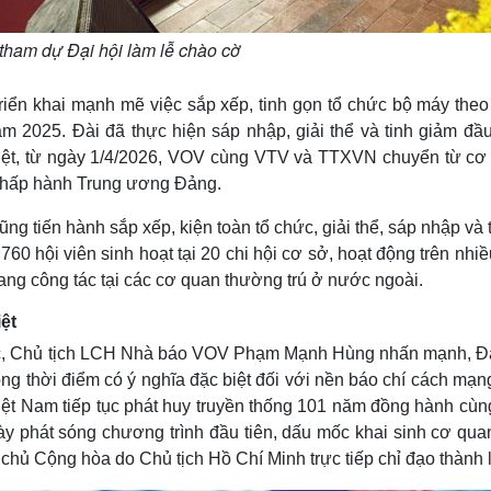
tham dự Đại hội làm lễ chào cờ
riển khai mạnh mẽ việc sắp xếp, tinh gọn tổ chức bộ máy theo
 2025. Đài đã thực hiện sáp nhập, giải thể và tinh giảm đầu
 biệt, từ ngày 1/4/2026, VOV cùng VTV và TTXVN chuyển từ cơ
Chấp hành Trung ương Đảng.
 tiến hành sắp xếp, kiện toàn tổ chức, giải thể, sáp nhập và 
60 hội viên sinh hoạt tại 20 chi hội cơ sở, hoạt động trên nhiề
đang công tác tại các cơ quan thường trú ở nước ngoài.
iệt
đốc, Chủ tịch LCH Nhà báo VOV Phạm Mạnh Hùng nhấn mạnh, Đạ
 thời điểm có ý nghĩa đặc biệt đối với nền báo chí cách mạng
ệt Nam tiếp tục phát huy truyền thống 101 năm đồng hành cùn
y phát sóng chương trình đầu tiên, dấu mốc khai sinh cơ qua
hủ Cộng hòa do Chủ tịch Hồ Chí Minh trực tiếp chỉ đạo thành 