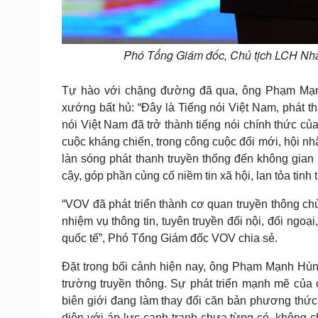
Phó Tổng Giám đốc, Chủ tịch LCH Nh
Tự hào với chặng đường đã qua, ông Phạm Mạnh 
xướng bất hủ: “Đây là Tiếng nói Việt Nam, phát 
nói Việt Nam đã trở thành tiếng nói chính thức 
cuộc kháng chiến, trong công cuộc đổi mới, hội nhậ
làn sóng phát thanh truyền thống đến không gian 
cậy, góp phần củng cố niềm tin xã hội, lan tỏa tinh
“VOV đã phát triển thành cơ quan truyền thông ch
nhiệm vụ thông tin, tuyên truyền đối nội, đối ngo
quốc tế”, Phó Tổng Giám đốc VOV chia sẻ.
Đặt trong bối cảnh hiện nay, ông Phạm Mạnh Hùn
trường truyền thông. Sự phát triển mạnh mẽ của 
biên giới đang làm thay đổi căn bản phương thức s
diện với áp lực cạnh tranh chưa từng có, không ch