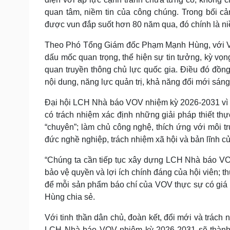
quan tâm, niềm tin của công chúng. Trong bối cả
được vun đắp suốt hơn 80 năm qua, đó chính là ni
Theo Phó Tổng Giám đốc Phạm Mạnh Hùng, với VO
dấu mốc quan trọng, thể hiện sự tin tưởng, kỳ v
quan truyền thông chủ lực quốc gia. Điều đó đồng 
nội dung, năng lực quản trị, khả năng đổi mới sán
Đại hội LCH Nhà báo VOV nhiệm kỳ 2026-2031 vì vậ
có trách nhiệm xác định những giải pháp thiết 
“chuyên”; làm chủ công nghệ, thích ứng với môi t
đức nghề nghiệp, trách nhiệm xã hội và bản lĩnh 
“Chúng ta cần tiếp tục xây dựng LCH Nhà báo VOV 
bảo vệ quyền và lợi ích chính đáng của hội viên; 
để mỗi sản phẩm báo chí của VOV thực sự có giá 
Hùng chia sẻ.
Với tinh thần dân chủ, đoàn kết, đổi mới và trá
LCH Nhà báo VOV nhiệm kỳ 2026-2031 sẽ thành c