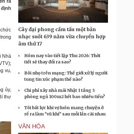
ễn ra
Doanh nghiệp 24h
Tin Công nghệ
 định
Doanh nhân
Trải nghiệm
ì cộng đồng
Chuyển đổi số
Cây đại phong cầm tấu một bản
 chức
u lịch
Podcast
nhạc suốt 639 năm vừa chuyển hợp
trong
Tư vấn
Câu chuyện thời sự
âm thứ 17
Săn Tour
Đọc truyện đêm khuya
heck-in
Cửa sổ tình yêu
Hôm nay vào tiết lập Thu 2026: Thời
i Nhà
Kể chuyện cho bé
tiết sẽ thay đổi ra sao?
VTV);
Hạt giống tâm hồn
g vụ,
Bôi nhọ trên mạng: Thế giới xử lý người
tung tin xúc phạm thế nào?
g ủy,
Chi phí xây nhà mái Nhật 1 tầng 3
phòng ngủ 100m2 hết bao nhiêu tiền?
í thư
Tôi bất lực khi vợ luôn mang chuyện ở
rể ra làm "vũ khí" sau mỗi lần cãi nhau
VĂN HÓA