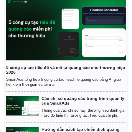
Thể thao
Ô tô - Xe máy
Bóng đá
Ô tô
Lịch thi đấu bóng đá
Xe máy
Thế giới thể thao
Tư vấn
eSports
Hậu trường
5 công cụ tạo tiêu đề và mô tả quảng cáo cho thương hiệu
2026
SmartAds tổng hợp 5 công cụ tạo headline quảng cáo bằng AI giúp
tiết kiệm thời gian và tối ưu.
Các chỉ số quảng cáo trong trình quản lý
của SmartAds
Thông qua các chỉ số này, thương hiệu đánh giá
mức độ hiển thị, tương tác, hiệu quả chi phí.
Hướng dẫn cách tạo chiến dịch quảng