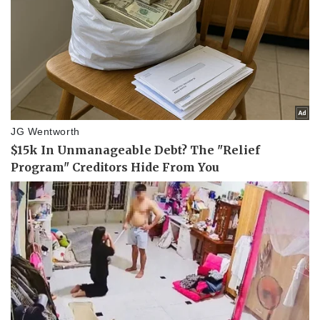
Doanh nghiệp
Công nghệ
Thông tin doanh nghiệp
Sành điệu
Doanh nghiệp 24h
Tin Công nghệ
Doanh nhân
Trải nghiệm
Vì cộng đồng
Chuyển đổi số