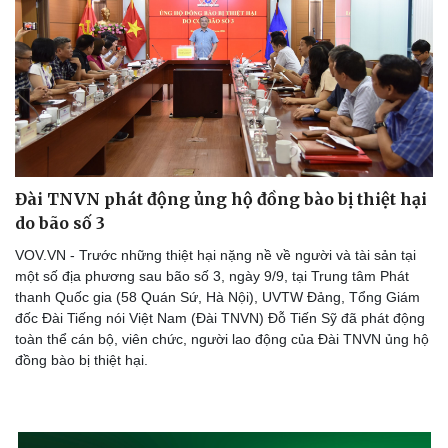
Đài TNVN phát động ủng hộ đồng bào bị thiệt hại
do bão số 3
VOV.VN - Trước những thiệt hại nặng nề về người và tài sản tại
một số địa phương sau bão số 3, ngày 9/9, tại Trung tâm Phát
Văn hóa
Giải trí
thanh Quốc gia (58 Quán Sứ, Hà Nội), UVTW Đảng, Tổng Giám
đốc Đài Tiếng nói Việt Nam (Đài TNVN) Đỗ Tiến Sỹ đã phát động
Sân khấu - Điện ảnh
Nghệ sĩ
toàn thể cán bộ, viên chức, người lao động của Đài TNVN ủng hộ
Văn học
Thời trang
đồng bào bị thiệt hại.
Âm nhạc
Sao Việt
Di sản