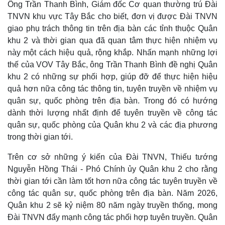
Vụ án
Vũ khí
Ông Trần Thanh Bình, Giám đốc Cơ quan thường trú Đài
Tin nóng
Việt Nam
TNVN khu vực Tây Bắc cho biết, đơn vị được Đài TNVN
Tư vấn luật
Phân tích
giao phụ trách thông tin trên địa bàn các tỉnh thuộc Quân
khu 2 và thời gian qua đã quan tâm thực hiện nhiệm vụ
này một cách hiệu quả, rộng khắp. Nhấn mạnh những lợi
thế của VOV Tây Bắc, ông Trần Thanh Bình đề nghị Quân
khu 2 có những sự phối hợp, giúp đỡ để thực hiện hiệu
quả hơn nữa công tác thông tin, tuyên truyền về nhiệm vụ
quân sự, quốc phòng trên địa bàn. Trong đó có hướng
dành thời lượng nhất định để tuyên truyền về công tác
quân sự, quốc phòng của Quân khu 2 và các địa phương
trong thời gian tới.
Trên cơ sở những ý kiến của Đài TNVN, Thiếu tướng
Nguyễn Hồng Thái - Phó Chính ủy Quân khu 2 cho rằng
thời gian tới cần làm tốt hơn nữa công tác tuyên truyền về
công tác quân sự, quốc phòng trên địa bàn. Năm 2026,
Quân khu 2 sẽ kỷ niệm 80 năm ngày truyền thống, mong
Đài TNVN đẩy mạnh công tác phối hợp tuyên truyền. Quân