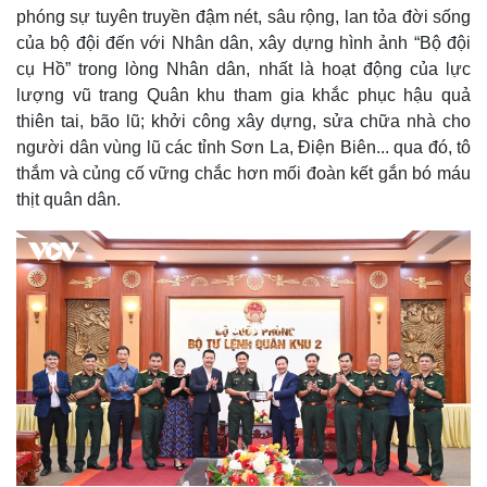
phóng sự tuyên truyền đậm nét, sâu rộng, lan tỏa đời sống
của bộ đội đến với Nhân dân, xây dựng hình ảnh “Bộ đội
cụ Hồ” trong lòng Nhân dân, nhất là hoạt động của lực
lượng vũ trang Quân khu tham gia khắc phục hậu quả
thiên tai, bão lũ; khởi công xây dựng, sửa chữa nhà cho
người dân vùng lũ các tỉnh Sơn La, Điện Biên... qua đó, tô
thắm và củng cố vững chắc hơn mối đoàn kết gắn bó máu
thịt quân dân.
Kinh tế
Thị trường
Bất động sản
Giá vàng
Khởi nghiệp
Tiêu dùng
Tỷ giá
Chứng khoán