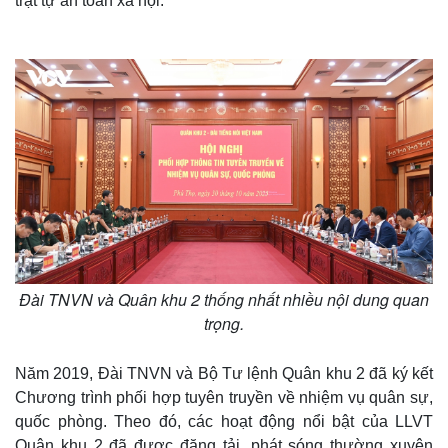
trật tự an toàn xã hội.
Thế giới
Multimedia
Đài TNVN và Quân khu 2 thống nhất nhiều nội dung quan
Quan sát
Video
trọng.
Cuộc sống đó đây
Ảnh
Hồ sơ
E-Magazine
Năm 2019, Đài TNVN và Bộ Tư lệnh Quân khu 2 đã ký kết
Infographic
Chương trình phối hợp tuyên truyền về nhiệm vụ quân sự,
quốc phòng. Theo đó, các hoạt động nổi bật của LLVT
Quân khu 2 đã được đăng tải, phát sóng thường xuyên