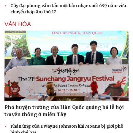
Cây đại phong cầm tấu một bản nhạc suốt 639 năm vừa
chuyển hợp âm thứ 17
VĂN HÓA
Du lịch
Podcast
Phó huyện trưởng của Hàn Quốc quảng bá lễ hội
Tư vấn
Câu chuyện thời sự
truyền thống ở miền Tây
Săn Tour
Đọc truyện đêm khuya
check-in
Cửa sổ tình yêu
Phản ứng của Dwayne Johnson khi Moana bị giới phê
Kể chuyện cho bé
bình chê bai