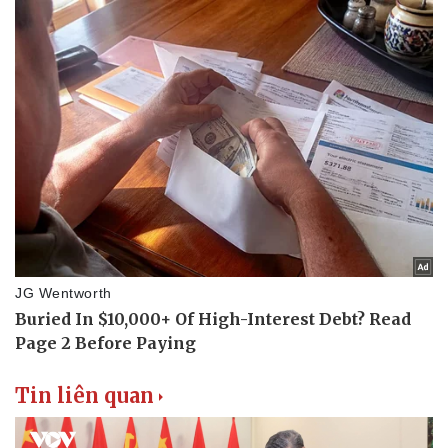
Sức khỏe
Đời sống
Dinh dưỡng - món ngon
Nhà đẹp
Cây thuốc
Blog
Sản phụ khoa
Tình yêu - Gia đình
Nhi khoa
Nam khoa
Làm đẹp - giảm cân
Phòng mạch online
Ăn sạch sống khỏe
Tin liên quan