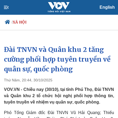
English
XÃ HỘI
/
Đài TNVN và Quân khu 2 tăng
Chính trị
Xã hội
Đảng
Tin 24h
cường phối hợp tuyên truyền về
Tổ chức nhân sự
Dự báo thời tiết
quân sự, quốc phòng
Quốc hội
Giáo dục
Nhận diện sự thật
Dấu ấn VOV
Việc làm
Thứ Năm, 20:44, 30/10/2025
Biển đảo
VOV.VN - Chiều nay (30/10), tại tỉnh Phú Thọ, Đài TNVN
và Quân khu 2 tổ chức hội nghị phối hợp thông tin,
tuyên truyền về nhiệm vụ quân sự, quốc phòng.
Phó Tổng Giám đốc Đài TNVN Vũ Hải Quang; Thiếu