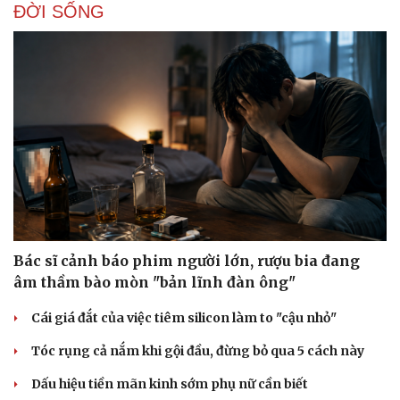
ĐỜI SỐNG
Bác sĩ cảnh báo phim người lớn, rượu bia đang
âm thầm bào mòn "bản lĩnh đàn ông"
Cái giá đắt của việc tiêm silicon làm to "cậu nhỏ"
Tóc rụng cả nắm khi gội đầu, đừng bỏ qua 5 cách này
Dấu hiệu tiền mãn kinh sớm phụ nữ cần biết