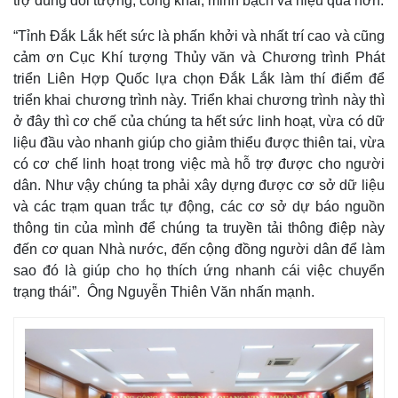
trợ đúng đối tượng, công khai, minh bạch và hiệu quả hơn.
“Tỉnh Đắk Lắk hết sức là phấn khởi và nhất trí cao và cũng
cảm ơn Cục Khí tượng Thủy văn và Chương trình Phát
triển Liên Hợp Quốc lựa chọn Đắk Lắk làm thí điểm để
triển khai chương trình này. Triển khai chương trình này thì
ở đây thì cơ chế của chúng ta hết sức linh hoạt, vừa có dữ
liệu đầu vào nhanh giúp cho giảm thiểu được thiên tai, vừa
có cơ chế linh hoạt trong việc mà hỗ trợ được cho người
dân. Như vậy chúng ta phải xây dựng được cơ sở dữ liệu
và các trạm quan trắc tự động, các cơ sở dự báo nguồn
thông tin của mình để chúng ta truyền tải thông điệp này
đến cơ quan Nhà nước, đến cộng đồng người dân để làm
sao đó là giúp cho họ thích ứng nhanh cái việc chuyển
trạng thái”. Ông Nguyễn Thiên Văn nhấn mạnh.
Kinh tế
Thị trường
Bất động sản
Giá vàng
Khởi nghiệp
Tiêu dùng
Tỷ giá
Chứng khoán