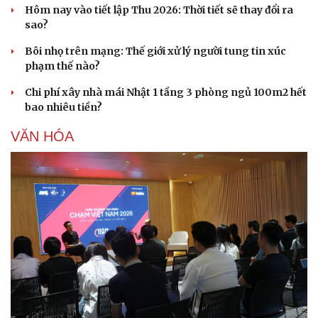
Hôm nay vào tiết lập Thu 2026: Thời tiết sẽ thay đổi ra
sao?
Bôi nhọ trên mạng: Thế giới xử lý người tung tin xúc
phạm thế nào?
Chi phí xây nhà mái Nhật 1 tầng 3 phòng ngủ 100m2 hết
bao nhiêu tiền?
Sức khỏe
Đời sống
Dinh dưỡng - món ngon
Nhà đẹp
VĂN HÓA
Cây thuốc
Blog
Sản phụ khoa
Tình yêu - Gia đình
Nhi khoa
Nam khoa
Làm đẹp - giảm cân
Phòng mạch online
Ăn sạch sống khỏe