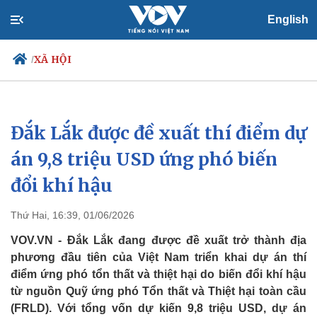
English
XÃ HỘI
/
Đắk Lắk được đề xuất thí điểm dự
Chính trị
Xã hội
Đảng
Tin 24h
án 9,8 triệu USD ứng phó biến
Tổ chức nhân sự
Dự báo thời tiết
đổi khí hậu
Quốc hội
Giáo dục
Nhận diện sự thật
Dấu ấn VOV
Việc làm
Thứ Hai, 16:39, 01/06/2026
Biển đảo
VOV.VN - Đắk Lắk đang được đề xuất trở thành địa
phương đầu tiên của Việt Nam triển khai dự án thí
điểm ứng phó tổn thất và thiệt hại do biến đổi khí hậu
từ nguồn Quỹ ứng phó Tổn thất và Thiệt hại toàn cầu
(FRLD). Với tổng vốn dự kiến 9,8 triệu USD, dự án