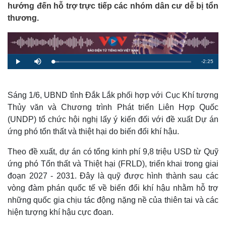
hướng đến hỗ trợ trực tiếp các nhóm dân cư dễ bị tổn
thương.
R
-
2:25
L
P
M
o
l
u
a
a
t
e
d
y
e
e
d
m
:
Sáng 1/6, UBND tỉnh Đắk Lắk phối hợp với Cục Khí tượng
4
.
Thủy văn và Chương trình Phát triển Liên Hợp Quốc
a
2
2
(UNDP) tổ chức hội nghị lấy ý kiến đối với đề xuất Dự án
%
i
ứng phó tổn thất và thiệt hại do biến đổi khí hậu.
n
Theo đề xuất, dự án có tổng kinh phí 9,8 triệu USD từ Quỹ
i
ứng phó Tổn thất và Thiệt hại (FRLD), triển khai trong giai
n
đoạn 2027 - 2031. Đây là quỹ được hình thành sau các
g
vòng đàm phán quốc tế về biến đổi khí hậu nhằm hỗ trợ
T
những quốc gia chịu tác động nặng nề của thiên tai và các
hiện tượng khí hậu cực đoan.
i