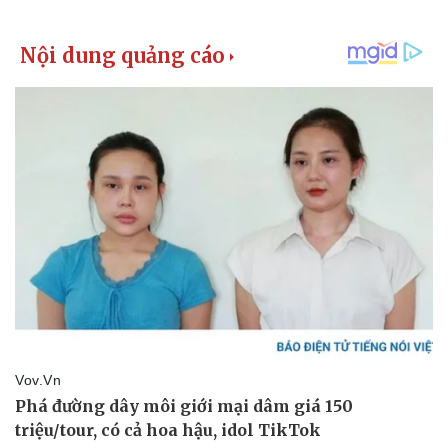
Vụ án
Vũ khí
Tin nóng
Việt Nam
Tư vấn luật
Phân tích