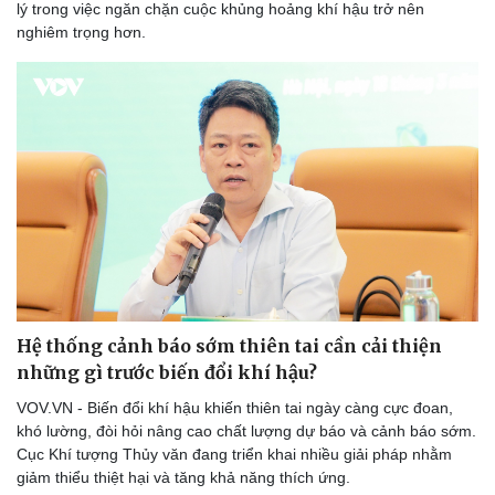
lý trong việc ngăn chặn cuộc khủng hoảng khí hậu trở nên
nghiêm trọng hơn.
Doanh nghiệp
Công nghệ
Thông tin doanh nghiệp
Sành điệu
Doanh nghiệp 24h
Tin Công nghệ
Doanh nhân
Trải nghiệm
Vì cộng đồng
Chuyển đổi số
Hệ thống cảnh báo sớm thiên tai cần cải thiện
những gì trước biến đổi khí hậu?
VOV.VN - Biến đổi khí hậu khiến thiên tai ngày càng cực đoan,
khó lường, đòi hỏi nâng cao chất lượng dự báo và cảnh báo sớm.
Cục Khí tượng Thủy văn đang triển khai nhiều giải pháp nhằm
giảm thiểu thiệt hại và tăng khả năng thích ứng.