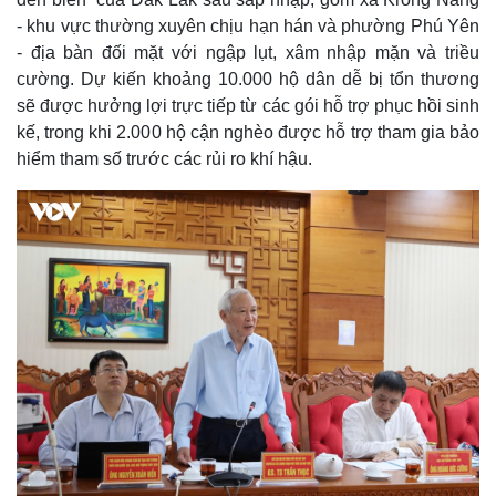
- khu vực thường xuyên chịu hạn hán và phường Phú Yên
- địa bàn đối mặt với ngập lụt, xâm nhập mặn và triều
cường. Dự kiến khoảng 10.000 hộ dân dễ bị tổn thương
sẽ được hưởng lợi trực tiếp từ các gói hỗ trợ phục hồi sinh
kế, trong khi 2.000 hộ cận nghèo được hỗ trợ tham gia bảo
hiểm tham số trước các rủi ro khí hậu.
Thế giới
Multimedia
Quan sát
Video
Cuộc sống đó đây
Ảnh
Hồ sơ
E-Magazine
Infographic