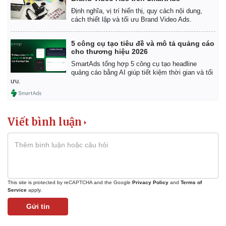
Định nghĩa, vị trí hiển thị, quy cách nội dung,
cách thiết lập và tối ưu Brand Video Ads.
5 công cụ tạo tiêu đề và mô tả quảng cáo
cho thương hiệu 2026
SmartAds tổng hợp 5 công cụ tạo headline
quảng cáo bằng AI giúp tiết kiệm thời gian và tối
ưu.
Viết bình luận
This site is protected by reCAPTCHA and the Google
Privacy Policy
and
Terms of
Service
apply.
Gửi tin
Pháp luật
Quân sự - Quốc phòng