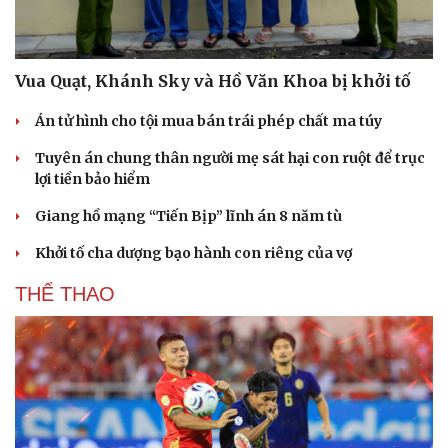
Vua Quạt, Khánh Sky và Hồ Văn Khoa bị khởi tố
Án tử hình cho tội mua bán trái phép chất ma túy
Tuyên án chung thân người mẹ sát hại con ruột để trục
lợi tiền bảo hiểm
Giang hồ mạng “Tiến Bịp” lĩnh án 8 năm tù
Khởi tố cha dượng bạo hành con riêng của vợ
THỂ THAO
Du lịch
Podcast
Tư vấn
Câu chuyện thời sự
Săn Tour
Đọc truyện đêm khuya
check-in
Cửa sổ tình yêu
Kể chuyện cho bé