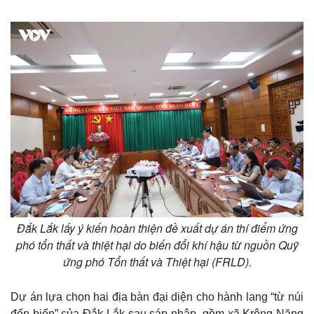
m
e
Đắk Lắk lấy ý kiến hoàn thiện đề xuất dự án thí điểm ứng
phó tổn thất và thiệt hại do biến đổi khí hậu từ nguồn Quỹ
ứng phó Tổn thất và Thiệt hại (FRLD).
Dự án lựa chọn hai địa bàn đại diện cho hành lang “từ núi
đến biển” của Đắk Lắk sau sáp nhập, gồm xã Krông Năng