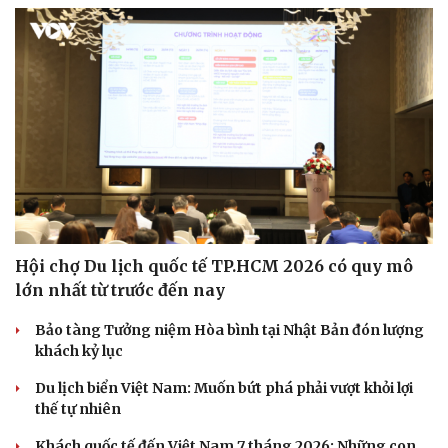
Hội chợ Du lịch quốc tế TP.HCM 2026 có quy mô
lớn nhất từ trước đến nay
Văn hóa
Giải trí
Sân khấu - Điện ảnh
Nghệ sĩ
Bảo tàng Tưởng niệm Hòa bình tại Nhật Bản đón lượng
Văn học
Thời trang
khách kỷ lục
Âm nhạc
Sao Việt
Di sản
Du lịch biển Việt Nam: Muốn bứt phá phải vượt khỏi lợi
thế tự nhiên
Khách quốc tế đến Việt Nam 7 tháng 2026: Những con