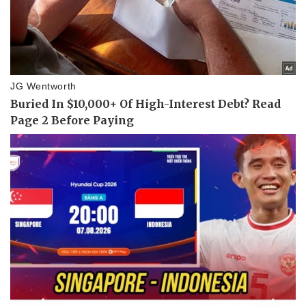
Thể thao
Ô tô - Xe máy
Bóng đá
Ô tô
Lịch thi đấu bóng đá
Xe máy
Thế giới thể thao
Tư vấn
eSports
Hậu trường