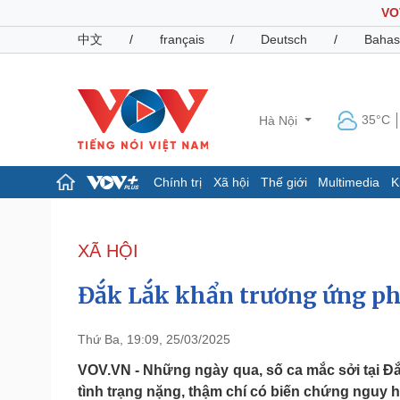
VO
中文
/
français
/
Deutsch
/
Bahas
35°C
Hà Nội
Chính trị
Xã hội
Thế giới
Multimedia
K
Chính trị
Xã hội
Đảng
Tin 24h
XÃ HỘI
Tổ chức nhân sự
Dự báo thời tiết
Quốc hội
Giáo dục
Đắk Lắk khẩn trương ứng ph
Nhận diện sự thật
Dấu ấn VOV
Việc làm
Biển đảo
Thứ Ba, 19:09, 25/03/2025
Pháp luật
Quân sự - Quốc phòng
VOV.VN - Những ngày qua, số ca mắc sởi tại Đắk
tình trạng nặng, thậm chí có biến chứng nguy h
Vụ án
Vũ khí