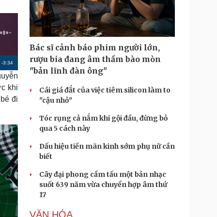
Doanh nghiệp 24h
Tin Công nghệ
Doanh nhân
Trải nghiệm
ì cộng đồng
Chuyển đổi số
Bác sĩ cảnh báo phim người lớn,
u lịch
Podcast
rượu bia đang âm thầm bào mòn
R
-
3:34
Tư vấn
Câu chuyện thời sự
"bản lĩnh đàn ông"
guyễn
Săn Tour
Đọc truyện đêm khuya
e
heck-in
Cửa sổ tình yêu
c khi
Cái giá đắt của việc tiêm silicon làm to
m
Kể chuyện cho bé
bé đi
"cậu nhỏ"
Hạt giống tâm hồn
a
Tóc rụng cả nắm khi gội đầu, đừng bỏ
i
qua 5 cách này
n
Dấu hiệu tiền mãn kinh sớm phụ nữ cần
i
biết
n
Cây đại phong cầm tấu một bản nhạc
g
suốt 639 năm vừa chuyển hợp âm thứ
17
T
i
VĂN HÓA