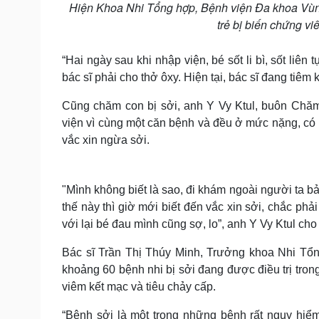
Hiện Khoa Nhi Tổng hợp, Bệnh viện Đa khoa Vùng 
trẻ bị biến chứng vi
“Hai ngày sau khi nhập viện, bé sốt li bì, sốt li
bác sĩ phải cho thở ôxy. Hiện tại, bác sĩ đang tiê
Cũng chăm con bị sởi, anh Y Vy Ktul, buôn Chăm
viện vì cùng một căn bệnh và đều ở mức nặng, có 
vắc xin ngừa sởi.
"Mình không biết là sao, đi khám ngoài người ta bả
thế này thì giờ mới biết đến vắc xin sởi, chắc phải
với lại bé đau mình cũng sợ, lo”, anh Y Vy Ktul cho
Bác sĩ Trần Thị Thúy Minh, Trưởng khoa Nhi Tổn
khoảng 60 bệnh nhi bị sởi đang được điều trị tron
viêm kết mạc và tiêu chảy cấp.
“Bệnh sởi là một trong những bệnh rất nguy hiểm