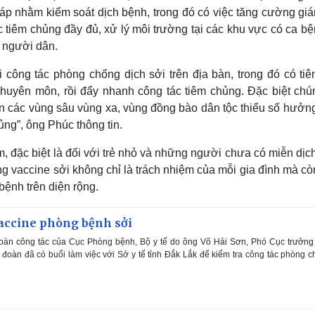
háp nhằm kiểm soát dịch bệnh, trong đó có việc tăng cường giá
ợc tiêm chủng đầy đủ, xử lý môi trường tại các khu vực có ca b
 người dân.
 công tác phòng chống dịch sởi trên địa bàn, trong đó có tiê
huyên môn, rồi đẩy nhanh công tác tiêm chủng. Đặc biệt chún
ến các vùng sâu vùng xa, vùng đồng bào dân tộc thiểu số hưởn
ủng”, ông Phúc thông tin.
, đặc biệt là đối với trẻ nhỏ và những người chưa có miễn dịc
g vaccine sởi không chỉ là trách nhiệm của mỗi gia đình mà c
bệnh trên diện rộng.
vaccine phòng bệnh sởi
đoàn công tác của Cục Phòng bệnh, Bộ y tế do ông Võ Hải Sơn, Phó Cục trưởng
đoàn đã có buổi làm việc với Sở y tế tỉnh Đắk Lắk để kiểm tra công tác phòng 