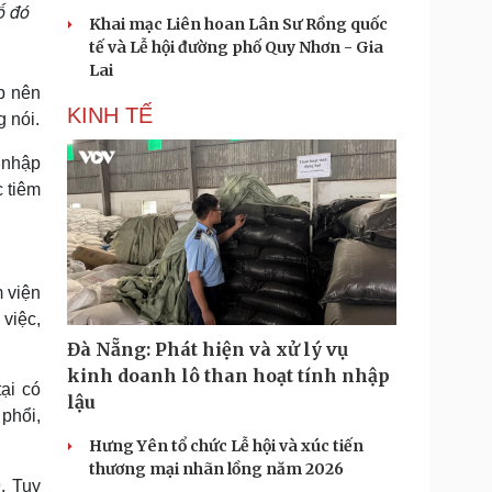
ố đó
Khai mạc Liên hoan Lân Sư Rồng quốc
tế và Lễ hội đường phố Quy Nhơn - Gia
Lai
ấp nên
KINH TẾ
g nói.
 nhập
 tiêm
m viện
 việc,
Đà Nẵng: Phát hiện và xử lý vụ
kinh doanh lô than hoạt tính nhập
ại có
lậu
 phổi,
Hưng Yên tổ chức Lễ hội và xúc tiến
thương mại nhãn lồng năm 2026
. Tuy