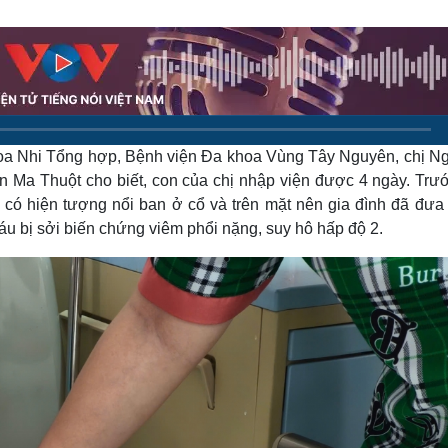
Lịch thi đấu bóng đá
Xe máy
Thế giới thể thao
Tư vấn
eSports
V
Hậu trường
Văn hóa
Giải trí
D
Sân khấu - Điện ảnh
Nghệ sĩ
khoa Nhi Tổng hợp, Bệnh viện Đa khoa Vùng Tây Nguyên, chị N
Văn học
Thời trang
Âm nhạc
Sao Việt
c
Ma Thuột cho biết, con của chị nhập viện được 4 ngày. Trướ
Di sản
ó có hiện tượng nổi ban ở cổ và trên mặt nên gia đình đã đưa 
u bị sởi biến chứng viêm phổi nặng, suy hô hấp độ 2.