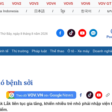
V1
VOV2
VOV3
VOV4
VOV5
VOV6
VOV GT
a Indonesia
/
日本語
/
ខ្មែរ
/
한국어
/
ພາ
Thứ Bảy, ngày 8 tháng 8 năm 2026
Po
inh tế
Thị trường
Pháp luật
Thể thao
Ô tô - Xe máy
Doanh nghi
Thế giới
Multimedia
K
Quan sát
Video
B
Cuộc sống đó đây
Ảnh
K
Hồ sơ
E-Magazine
ó bệnh sởi
Infographic
Thể thao
Ô tô - Xe máy
D
 Lắk liên tục gia tăng, khiến nhiều trẻ nhỏ phải nhập viện 
iểm.
Bóng đá
Ô tô
T