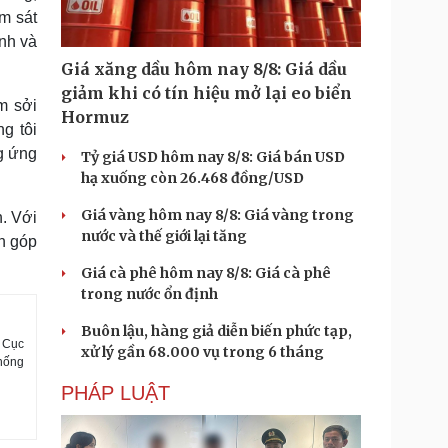
m sát
ệnh và
Giá xăng dầu hôm nay 8/8: Giá dầu
giảm khi có tín hiệu mở lại eo biển
m sởi
Hormuz
g tôi
g ứng
Tỷ giá USD hôm nay 8/8: Giá bán USD
hạ xuống còn 26.468 đồng/USD
Giá vàng hôm nay 8/8: Giá vàng trong
h. Với
nước và thế giới lại tăng
òn góp
Giá cà phê hôm nay 8/8: Giá cà phê
trong nước ổn định
Buôn lậu, hàng giả diễn biến phức tạp,
 Cục
xử lý gần 68.000 vụ trong 6 tháng
chống
PHÁP LUẬT