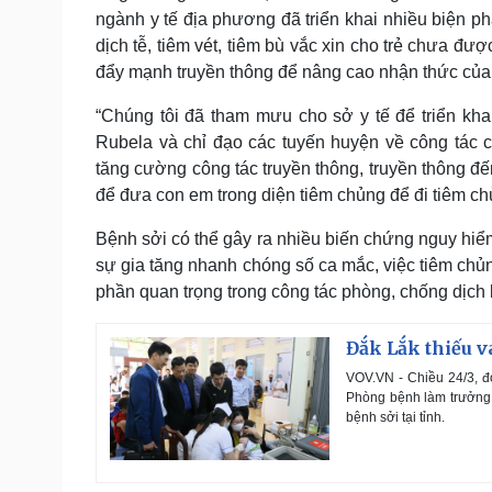
ngành y tế địa phương đã triển khai nhiều biện p
dịch tễ, tiêm vét, tiêm bù vắc xin cho trẻ chưa đư
đẩy mạnh truyền thông để nâng cao nhận thức của
“Chúng tôi đã tham mưu cho sở y tế để triển khai
Rubela và chỉ đạo các tuyến huyện về công tác c
tăng cường công tác truyền thông, truyền thông đ
để đưa con em trong diện tiêm chủng để đi tiêm ch
Bệnh sởi có thể gây ra nhiều biến chứng nguy hiểm
sự gia tăng nhanh chóng số ca mắc, việc tiêm chủn
phần quan trọng trong công tác phòng, chống dịch 
Đắk Lắk thiếu 
VOV.VN - Chiều 24/3, 
Phòng bệnh làm trưởng 
bệnh sởi tại tỉnh.