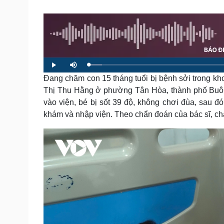
Tin nóng
Việt Nam
Tư vấn luật
Phân tích
Sức khỏe
Đời sống
Dinh dưỡng - món ngon
Nhà đẹp
L
P
M
o
l
u
a
Đang chăm con 15 tháng tuổi bị bệnh sởi trong 
Cây thuốc
Blog
a
t
d
y
e
e
Sản phụ khoa
Tình yêu - Gia đình
Thị Thu Hằng ở phường Tân Hòa, thành phố Buôn 
d
:
Nhi khoa
vào viện, bé bị sốt 39 độ, không chơi đùa, sau đ
3
.
Nam khoa
8
khám và nhập viện. Theo chẩn đoán của bác sĩ, chá
2
Làm đẹp - giảm cân
%
Phòng mạch online
Ăn sạch sống khỏe
Cải chính