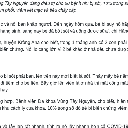
Tây Nguyên đang điều trị cho 60 bệnh nhi bị sởi, 10% trong s
êm phổi, viêm kết mạc và tiêu chảy cấp
ên tục và nổi ban khắp người. Đến ngày hôm qua, bé bị suy hô h
m kháng sinh, sáng nay bé đã bớt sốt và uống được sữa”, chị Hằn
, huyện Krông Ana cho biết, trong 1 tháng anh có 2 con phải
biến chứng. Nỗi lo càng lớn vì 2 bé khác ở nhà đều chưa được
o bị sốt phát ban, lên trên này mới biết là sởi. Thấy mấy bé nằ
 đi tiêm cho bé liền. Bây giờ lên viện là ở nhà thì mất công mất
 hay.
g hợp, Bệnh viện Đa khoa Vùng Tây Nguyên, cho biết, hiện t
g khu cách ly của khoa, 10% trong số đó trẻ bị biến chứng viêm
 và lây lan rất nhanh, tính ra nó lây nhanh hơn cả COVID-19