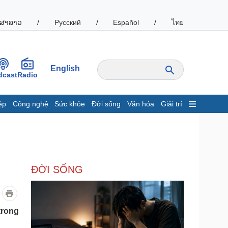
ສາລາວ
/
Русский
/
Español
/
ไทย
English
dcast
Radio
ệp
Công nghệ
Sức khỏe
Đời sống
Văn hóa
Giải trí
inh tế
Thị trường
ất động sản
Giá vàng
hởi nghiệp
Tiêu dùng
Tỷ giá
ĐỜI SỐNG
Chứng khoán
Giá cà phê
oanh nghiệp
Công nghệ
trong
hông tin doanh nghiệp
Sành điệu