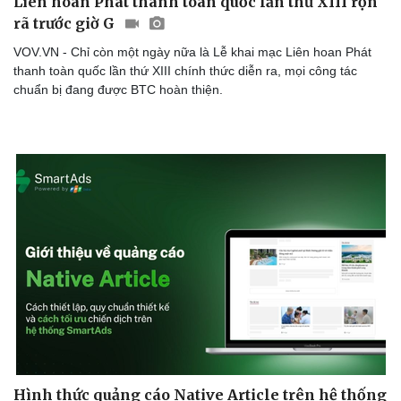
Liên hoan Phát thanh toàn quốc lần thứ XIII rộn
rã trước giờ G
VOV.VN - Chỉ còn một ngày nữa là Lễ khai mạc Liên hoan Phát
thanh toàn quốc lần thứ XIII chính thức diễn ra, mọi công tác
chuẩn bị đang được BTC hoàn thiện.
Sức khỏe
Đời sống
Dinh dưỡng - món ngon
Nhà đẹp
Cây thuốc
Blog
Sản phụ khoa
Tình yêu - Gia đình
Nhi khoa
Nam khoa
Làm đẹp - giảm cân
Phòng mạch online
Ăn sạch sống khỏe
Hình thức quảng cáo Native Article trên hệ thống