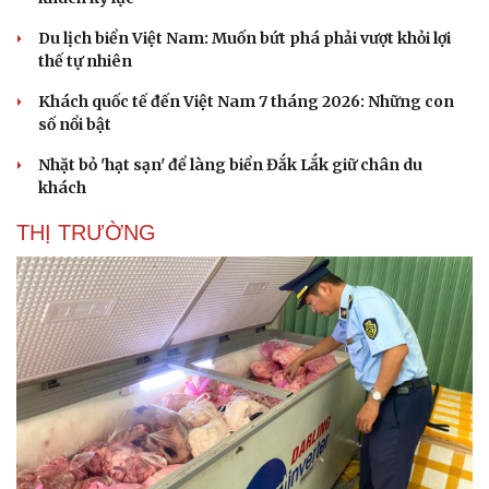
Du lịch biển Việt Nam: Muốn bứt phá phải vượt khỏi lợi
thế tự nhiên
Khách quốc tế đến Việt Nam 7 tháng 2026: Những con
số nổi bật
Nhặt bỏ 'hạt sạn' để làng biển Đắk Lắk giữ chân du
khách
THỊ TRƯỜNG
Du lịch
Podcast
Tư vấn
Câu chuyện thời sự
Săn Tour
Đọc truyện đêm khuya
check-in
Cửa sổ tình yêu
Kể chuyện cho bé