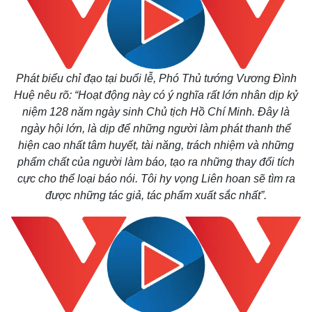
Phát biểu chỉ đạo tại buổi lễ, Phó Thủ tướng Vương Đình
Huệ nêu rõ: “Hoạt động này có ý nghĩa rất lớn nhân dịp kỷ
niệm 128 năm ngày sinh Chủ tịch Hồ Chí Minh. Đây là
ngày hội lớn, là dịp để những người làm phát thanh thể
hiện cao nhất tâm huyết, tài năng, trách nhiệm và những
phẩm chất của người làm báo, tạo ra những thay đổi tích
cực cho thể loại báo nói. Tôi hy vọng Liên hoan sẽ tìm ra
được những tác giả, tác phẩm xuất sắc nhất”.
Thế giới
Multimedia
Quan sát
Video
Cuộc sống đó đây
Ảnh
Hồ sơ
E-Magazine
Infographic