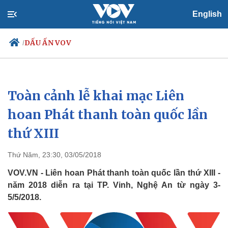
English
DẤU ẤN VOV
/
Toàn cảnh lễ khai mạc Liên
Chính trị
Xã hội
Đảng
Tin 24h
hoan Phát thanh toàn quốc lần
Tổ chức nhân sự
Dự báo thời tiết
thứ XIII
Quốc hội
Giáo dục
Nhận diện sự thật
Dấu ấn VOV
Việc làm
Thứ Năm, 23:30, 03/05/2018
Biển đảo
VOV.VN - Liên hoan Phát thanh toàn quốc lần thứ XIII -
năm 2018 diễn ra tại TP. Vinh, Nghệ An từ ngày 3-
5/5/2018.