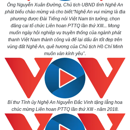
Ông Nguyễn Xuân Đường, Chủ tịch UBND tỉnh Nghệ An
phát biểu chào mừng và cho biết:“Nghệ An vui mừng là địa
phương được Đài Tiếng nói Việt Nam tin tưởng, chọn
đăng cai tổ chức Liên hoan PTTQ lần thứ XIII... Mong
muốn ngày hội nghiệp vụ truyền thống của ngành phát
thanh Việt Nam thành công và để lại dấu ấn tốt đẹp trên
vùng đất Nghệ An, quê hương của Chủ tịch Hồ Chí Minh
muôn vàn kính yêu".
Bí thư Tỉnh ủy Nghệ An Nguyễn Đắc Vinh tặng lẵng hoa
chúc mừng Liên hoan PTTQ lần thứ XIII - năm 2018.