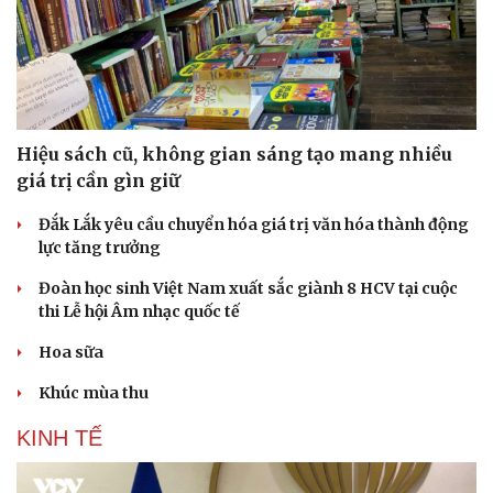
Hiệu sách cũ, không gian sáng tạo mang nhiều
giá trị cần gìn giữ
Đắk Lắk yêu cầu chuyển hóa giá trị văn hóa thành động
lực tăng trưởng
Đoàn học sinh Việt Nam xuất sắc giành 8 HCV tại cuộc
thi Lễ hội Âm nhạc quốc tế
Văn hóa
Giải trí
Hoa sữa
Sân khấu - Điện ảnh
Nghệ sĩ
Văn học
Thời trang
Khúc mùa thu
Âm nhạc
Sao Việt
Di sản
KINH TẾ