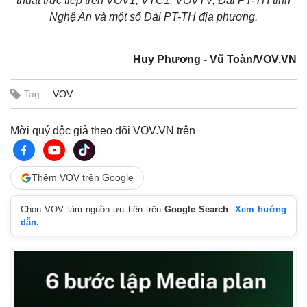
thuật trực tiếp trên VOV1, VTC1, VOVTV, Đài PT-TH tỉnh
Nghệ An và một số Đài PT-TH địa phương.
Huy Phương - Vũ Toàn/VOV.VN
Tag:
VOV
Mời quý độc giả theo dõi VOV.VN trên
Thêm VOV trên Google
Chọn VOV làm nguồn ưu tiên trên
Google Search
.
Xem hướng
dẫn.
Pháp luật
Quân sự - Quốc phòng