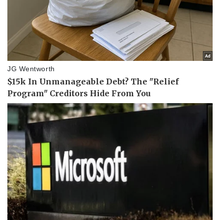
Thể thao
Ô tô - Xe máy
Bóng đá
Ô tô
Lịch thi đấu bóng đá
Xe máy
Thế giới thể thao
Tư vấn
eSports
Hậu trường