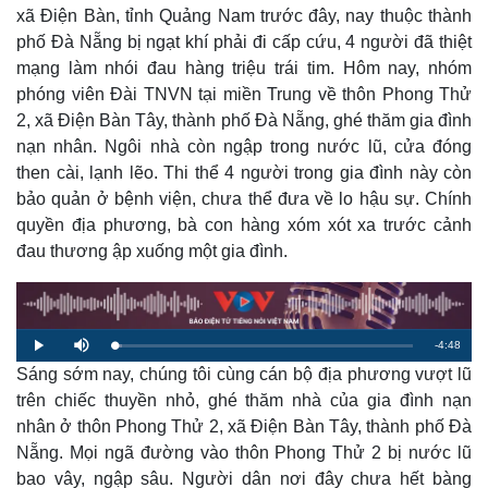
xã Điện Bàn, tỉnh Quảng Nam trước đây, nay thuộc thành
phố Đà Nẵng bị ngạt khí phải đi cấp cứu, 4 người đã thiệt
mạng làm nhói đau hàng triệu trái tim. Hôm nay, nhóm
phóng viên Đài TNVN tại miền Trung về thôn Phong Thử
2, xã Điện Bàn Tây, thành phố Đà Nẵng, ghé thăm gia đình
nạn nhân. Ngôi nhà còn ngập trong nước lũ, cửa đóng
then cài, lạnh lẽo. Thi thể 4 người trong gia đình này còn
bảo quản ở bệnh viện, chưa thể đưa về lo hậu sự. Chính
quyền địa phương, bà con hàng xóm xót xa trước cảnh
đau thương ập xuống một gia đình.
R
-
4:48
L
P
M
o
l
u
a
Sáng sớm nay, chúng tôi cùng cán bộ địa phương vượt lũ
a
t
e
d
y
e
e
trên chiếc thuyền nhỏ, ghé thăm nhà của gia đình nạn
d
m
:
nhân ở thôn Phong Thử 2, xã Điện Bàn Tây, thành phố Đà
2
.
a
4
Nẵng. Mọi ngã đường vào thôn Phong Thử 2 bị nước lũ
7
%
bao vây, ngập sâu. Người dân nơi đây chưa hết bàng
i