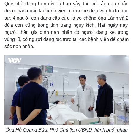
Quê nhà đang bị nước lũ bao vây, thi thể các nạn nhân
được bảo quản tại bệnh viện, chưa thể đưa về nhà lo hậu
sự. 4 người còn đang cấp cứu là vợ chồng ông Lành và 2
đứa con cũng trong tình trạng nguy kịch. Hai ngày nay,
người thân gia đình nạn nhân có người đang kẹt trong
vùng lũ, có người đang túc trực tại các bệnh viện để chăm
sóc nạn nhân.
Kinh tế
Thị trường
Bất động sản
Giá vàng
Khởi nghiệp
Tiêu dùng
Tỷ giá
Ông Hồ Quang Bửu, Phó Chủ tịch UBND thành phố (phải)
Chứng khoán