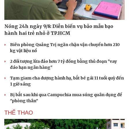
Nóng 24h ngày 9/8: Diễn biến vụ bảo mẫu bạo
hành hai trẻ nhỏ ở TP.HCM
Biên phòng Quảng Trị ngăn chặn vận chuyển hơn 210
kg vật liệu nổ
2 đối tượng lừa đảo hơn 7 tỷ đồng bằng thủ đoạn "vay
đáo hạn ngân hàng"
Tạm giam cha dượng hành hạ, bắt bé gái 11 tuổi quỳ đến
1 giờ sáng
Bị bắt sau khi qua Campuchia mua súng quân dụng để
"phòng thân"
THỂ THAO