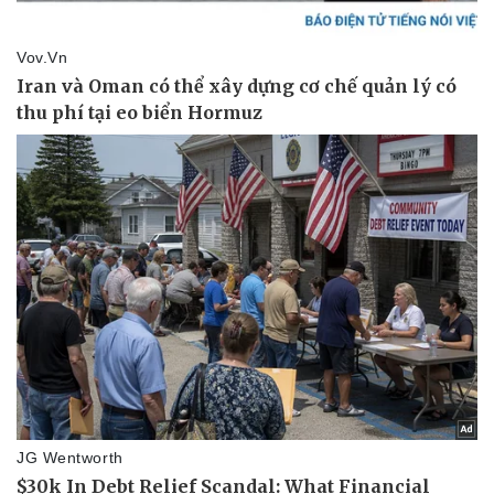
Sức khỏe
Đời sống
Dinh dưỡng - món ngon
Nhà đẹp
Cây thuốc
Blog
Sản phụ khoa
Tình yêu - Gia đình
Nhi khoa
Nam khoa
Làm đẹp - giảm cân
Phòng mạch online
Ăn sạch sống khỏe