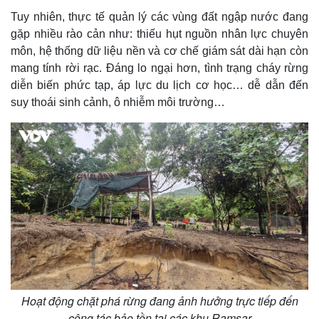
Tuy nhiên, thực tế quản lý các vùng đất ngập nước đang
gặp nhiều rào cản như: thiếu hụt nguồn nhân lực chuyên
môn, hệ thống dữ liệu nền và cơ chế giám sát dài hạn còn
mang tính rời rạc. Đáng lo ngại hơn, tình trạng cháy rừng
diễn biến phức tạp, áp lực du lịch cơ học… dễ dẫn đến
suy thoái sinh cảnh, ô nhiễm môi trường…
Hoạt động chặt phá rừng đang ảnh hưởng trực tiếp đến
công tác bảo tồn tại các khu Ramsar