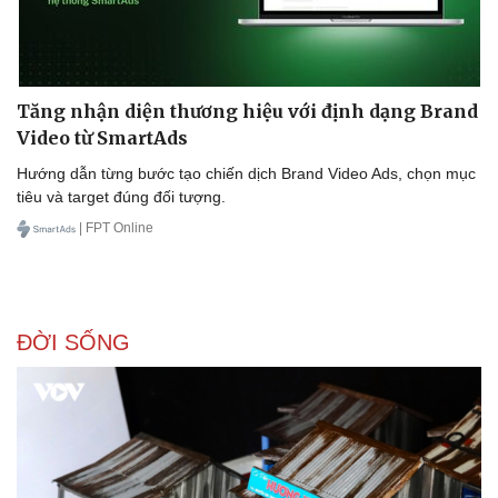
Tăng nhận diện thương hiệu với định dạng Brand
Video từ SmartAds
Hướng dẫn từng bước tạo chiến dịch Brand Video Ads, chọn mục
tiêu và target đúng đối tượng.
| FPT Online
ĐỜI SỐNG
Du lịch
Podcast
Tư vấn
Câu chuyện thời sự
Săn Tour
Đọc truyện đêm khuya
check-in
Cửa sổ tình yêu
Kể chuyện cho bé