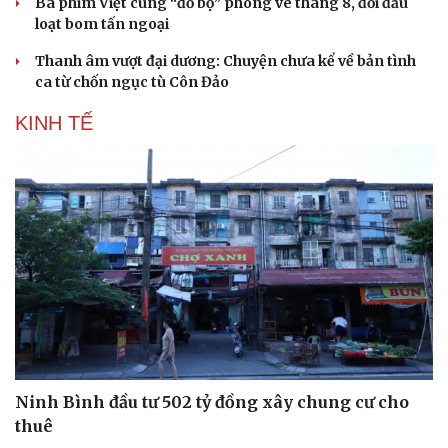
Ba phim Việt cùng “đổ bộ” phòng vé tháng 8, đối đầu
loạt bom tấn ngoại
Thanh âm vượt đại dương: Chuyện chưa kể về bản tình
ca từ chốn ngục tù Côn Đảo
KINH TẾ
Ninh Bình đầu tư 502 tỷ đồng xây chung cư cho
thuê
Cải chính