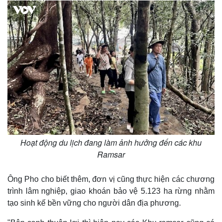
Hoạt động du lịch đang làm ảnh hưởng đến các khu
Thế giới
Multimedia
Ramsar
Quan sát
Video
Cuộc sống đó đây
Ảnh
Hồ sơ
E-Magazine
Ông Pho cho biết thêm, đơn vị cũng thực hiện các chương
Infographic
trình lâm nghiệp, giao khoán bảo vệ 5.123 ha rừng nhằm
tạo sinh kế bền vững cho người dân địa phương.