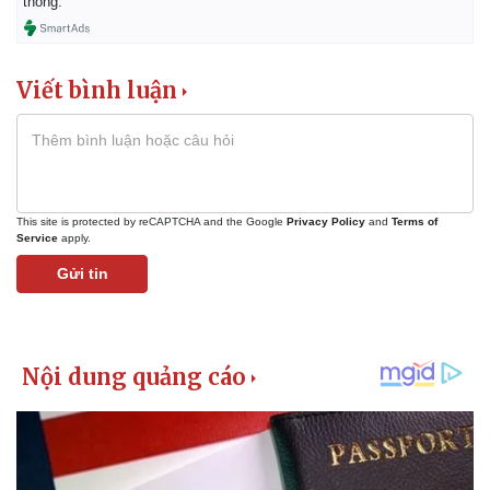
thống.
Viết bình luận
Doanh nghiệp
Công nghệ
Thông tin doanh nghiệp
Sành điệu
Doanh nghiệp 24h
Tin Công nghệ
Doanh nhân
Trải nghiệm
Vì cộng đồng
Chuyển đổi số
This site is protected by reCAPTCHA and the Google
Privacy Policy
and
Terms of
Service
apply.
Gửi tin