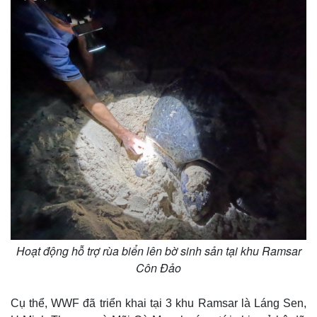
Vụ án
Vũ khí
Tin nóng
Việt Nam
Tư vấn luật
Phân tích
Hoạt động hỗ trợ rùa biển lên bờ sinh sản tại khu Ramsar
Côn Đảo
Cụ thể, WWF đã triển khai tại 3 khu Ramsar là Láng Sen,