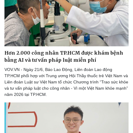
Hơn 2.000 công nhân TP.HCM được khám bệnh
bằng AI và tư vấn pháp luật miễn phí
VOV.VN - Ngày 21/6, Báo Lao Động, Liên đoàn Lao động
TP.HCM phối hợp với Trung ương Hội Thầy thuốc trẻ Việt Nam và
Liên đoàn Luật sư Việt Nam tổ chức Chương trình “Trao sức khỏe
Văn hóa
Giải trí
và tư vấn pháp luật cho công nhân - Vì một Việt Nam khỏe mạnh”
năm 2026 tại TP.HCM.
Sân khấu - Điện ảnh
Nghệ sĩ
Văn học
Thời trang
Âm nhạc
Sao Việt
Di sản