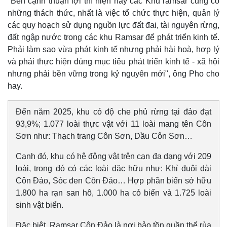
"Bên cạnh thuận lợi thì hiện nay các Khu ramsar cũng có
những thách thức, nhất là việc tổ chức thực hiện, quản lý
các quy hoạch sử dụng nguồn lực đất đai, tài nguyên rừng,
đất ngập nước trong các khu Ramsar để phát triển kinh tế.
Phải làm sao vừa phát kinh tế nhưng phải hài hoà, hợp lý
và phải thực hiện đúng mục tiêu phát triển kinh tế - xã hội
nhưng phải bền vững trong kỷ nguyên mới", ông Pho cho
hay.
Đến năm 2025, khu có độ che phủ rừng tại đảo đạt
93,9%; 1.077 loài thực vật với 11 loài mang tên Côn
Sơn như: Thạch trang Côn Sơn, Dầu Côn Sơn…
Cạnh đó, khu có hệ động vật trên cạn đa dạng với 209
loài, trong đó có các loài đặc hữu như: Khỉ đuôi dài
Côn Đảo, Sóc đen Côn Đảo… Hợp phần biển sở hữu
1.800 ha rạn san hô, 1.000 ha cỏ biển và 1.725 loài
sinh vật biển.
Đặc biệt, Ramsar Côn Đảo là nơi bảo tồn quần thể rùa