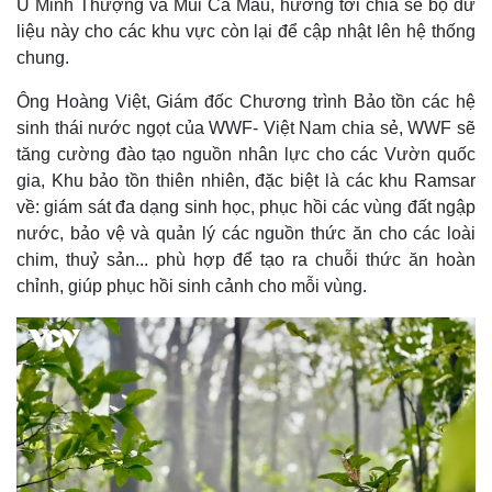
U Minh Thượng và Mũi Cà Mau, hướng tới chia sẻ bộ dữ
liệu này cho các khu vực còn lại để cập nhật lên hệ thống
chung.
Ông Hoàng Việt, Giám đốc Chương trình Bảo tồn các hệ
sinh thái nước ngọt của WWF- Việt Nam chia sẻ, WWF sẽ
tăng cường đào tạo nguồn nhân lực cho các Vườn quốc
gia, Khu bảo tồn thiên nhiên, đặc biệt là các khu Ramsar
về: giám sát đa dạng sinh học, phục hồi các vùng đất ngập
nước, bảo vệ và quản lý các nguồn thức ăn cho các loài
chim, thuỷ sản... phù hợp để tạo ra chuỗi thức ăn hoàn
chỉnh, giúp phục hồi sinh cảnh cho mỗi vùng.