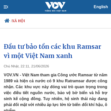
English
XÃ HỘI
/
Đầu tư bảo tồn các khu Ramsar
Chính trị
Xã hội
Đảng
Tin 24h
vì một Việt Nam xanh
Tổ chức nhân sự
Dự báo thời tiết
Quốc hội
Giáo dục
Chủ Nhật, 22:11, 21/06/2026
Nhận diện sự thật
Dấu ấn VOV
Việc làm
VOV.VN - Việt Nam tham gia Công ước Ramsar từ năm
Biển đảo
1989 và hiện cả nước có 9 khu Ratramsar được công
nhận. Các khu vực này đóng vai trò quan trọng trong
việc điều tiết nguồn nước, bảo vệ bờ biển và hỗ trợ
sinh kế cộng đồng. Tuy nhiên, hệ sinh thái này đang
phải đối mặt với nhiều áp lực lớn từ biến đổi khí hậu, ô
nhiễm.