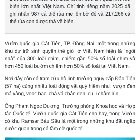
biển lớn nhất Việt Nam. Chỉ tính riêng năm 2025 đã
ghi nhận 987 cá thể rùa mẹ lên bờ đẻ và 217.266 cá
thể rùa con được thả về biển.
Vườn quốc gia Cát Tiên, TP. Đồng Nai, một trong những
khu dự trữ sinh quyển thế giới ở Việt Nam hiện là "ngôi
nhà" của 300 loài chim, chiếm gần 50% số loài chim và
hơn 450 loài bướm chiếm hơn 50% số loài tại Việt Nam.
Nơi đây còn có trạm cứu hộ linh trưởng nguy cấp Đảo Tiên
(57 ha) cùng nhiều loài động vật quý hiếm như: vượn đen
má vàng, voọc bạc, chà vá chân đen, cu li chậm lùn…
Ông Phạm Ngọc Dương, Trưởng phòng Khoa học và Hợp
tác Quốc tế, Vườn quốc gia Cát Tiên cho hay, trong Vườn
có khu Ramsar Bàu Sấu là một trong những khu đất ngập
nước quan trọng có tầm cỡ quốc tế.