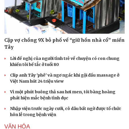
Hạt giống tâm hồn
Cặp vợ chồng 9X bỏ phố về “giữ hồn nhà cổ” miền
Tây
Lời đề nghị của người tình trẻ về chuyện có con chung
khiến tôi bế tắc ở tuổi 80
Clip anh Tây 'phê' và ngơ ngác khi gội đầu massage ở
Việt Nam hút 24 triệu view
Vì một phút buông thả sau hơi men, tôi bàng hoàng
phát hiện mắc bệnh tình dục
Nhập viện trước ngày cưới, cô dâu bất ngờ được tổ chức
hôn lễ trong bệnh viện
VĂN HÓA