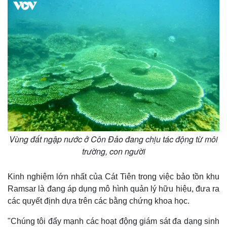
Vùng đất ngập nước ở Côn Đảo đang chịu tác động từ môi
trường, con người
Kinh tế
Thị trường
Kinh nghiệm lớn nhất của Cát Tiên trong việc bảo tồn khu
Ramsar là đang áp dụng mô hình quản lý hữu hiệu, đưa ra
Bất động sản
Giá vàng
Khởi nghiệp
Tiêu dùng
các quyết định dựa trên các bằng chứng khoa học.
Tỷ giá
"Chúng tôi đẩy mạnh các hoạt động giám sát đa dạng sinh
Chứng khoán