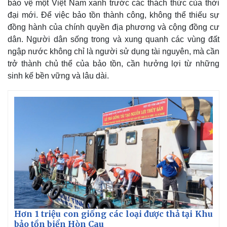
bảo vệ một Việt Nam xanh trước các thách thức của thời
Thể thao
Ô tô - Xe máy
đại mới. Để việc bảo tồn thành công, không thể thiếu sự
Bóng đá
Ô tô
đồng hành của chính quyền địa phương và cộng đồng cư
Lịch thi đấu bóng đá
Xe máy
dân. Người dân sống trong và xung quanh các vùng đất
Thế giới thể thao
Tư vấn
ngập nước không chỉ là người sử dụng tài nguyên, mà cần
eSports
trở thành chủ thể của bảo tồn, cần hưởng lợi từ những
Hậu trường
sinh kế bền vững và lâu dài.
Hơn 1 triệu con giống các loại được thả tại Khu
bảo tồn biển Hòn Cau