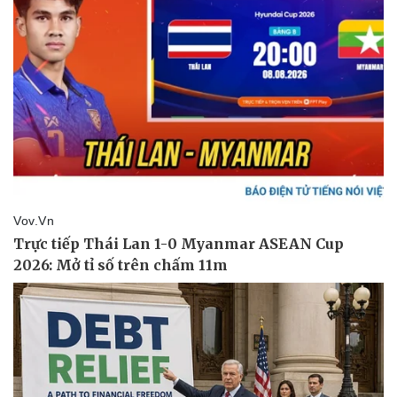
Sức khỏe
Đời sống
Dinh dưỡng - món ngon
Nhà đẹp
Cây thuốc
Blog
Sản phụ khoa
Tình yêu - Gia đình
Nhi khoa
Nam khoa
Làm đẹp - giảm cân
Phòng mạch online
Ăn sạch sống khỏe