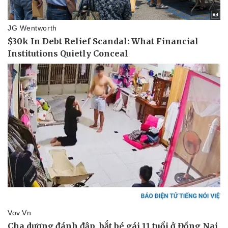
Doanh nghiệp
Công nghệ
Thông tin doanh nghiệp
Sành điệu
Doanh nghiệp 24h
Tin Công nghệ
Doanh nhân
Trải nghiệm
Vì cộng đồng
Chuyển đổi số