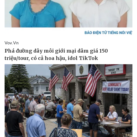
Thể thao
Ô tô - Xe máy
Bóng đá
Ô tô
Lịch thi đấu bóng đá
Xe máy
Thế giới thể thao
Tư vấn
eSports
Hậu trường