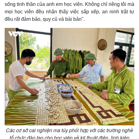
sống tinh thần của anh em học viên. Không chỉ riêng tôi mà
mọi học viên đều nhận thấy việc sắp xếp, an ninh trật tự
đều rất đảm bảo, quy củ và bài bản".
Các cơ sở cai nghiện ma túy phối hợp với các trường nghề
Thế giới
Multimedia
tổ chức đào tạo cho học viên về kỹ thuật điện, linh kiện