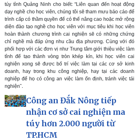
túy tỉnh Quảng Ninh cho biết: “Liên quan đến hoạt động
dạy nghề cho học viên, chúng tôi sẽ tham mưu báo cáo để
trình cấp có thầm quyền để có thể nâng cao hoặc mở rộng
diện đào tạo nghề cho học viên với mục tiêu khi học viên
hoàn thành chương trình cai nghiện sẽ có những chứng
chỉ nghề mà đáp ứng nhu cầu địa phương. Cùng với đó
phối hợp với các đơn vị như Trung tâm giới thiệu việc làm
Kinh tế
Thị trường
tỉnh để tạo thành vòng tròn khép kín, khi học viên cai
Bất động sản
Giá vàng
nghiện xong sẽ được bố trí việc làm tại các cơ sở kinh
Khởi nghiệp
Tiêu dùng
doanh, hay trong khu công nghiệp, hay tại các doanh
Tỷ giá
nghiệp để họ có công an việc làm ổn định, tránh việc tái
Chứng khoán
nghiện".
Giá cà phê
Công an Đắk Nông tiếp
nhận cơ sở cai nghiện ma
túy hơn 2.000 người từ
TP.HCM