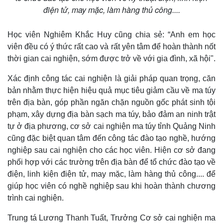
Quan sát
Video
điện tử, may mặc, làm hàng thủ công....
Cuộc sống đó đây
Ảnh
Hồ sơ
E-Magazine
Infographic
Học viên Nghiêm Khắc Huy cũng chia sẻ: “Anh em học
viên đều có ý thức rất cao và rất yên tâm để hoàn thành nốt
thời gian cai nghiện, sớm được trở về với gia đình, xã hội".
Xác định công tác cai nghiện là giải pháp quan trọng, căn
bản nhằm thực hiện hiệu quả mục tiêu giảm cầu về ma túy
trên địa bàn, góp phần ngăn chặn nguồn gốc phát sinh tội
phạm, xây dựng địa bàn sạch ma túy, bảo đảm an ninh trật
tự ở địa phương, cơ sở cai nghiện ma túy tỉnh Quảng Ninh
cũng đặc biệt quan tâm đến công tác đào tạo nghề, hướng
nghiệp sau cai nghiện cho các học viên. Hiện cơ sở đang
phối hợp với các trường trên địa bàn để tổ chức đào tạo về
điện, linh kiện điện tử, may mặc, làm hàng thủ công.... để
giúp học viên có nghề nghiệp sau khi hoàn thành chương
trình cai nghiện.
Trung tá Lương Thanh Tuất, Trưởng Cơ sở cai nghiện ma