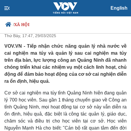
English
Đẩy mạnh đào tạo nghề cho học
viên cai nghiện ma túy
XÃ HỘI
/
Thứ Bảy, 17:47, 29/03/2025
VOV.VN - Tiếp nhận chức năng quản lý nhà nước về
cai nghiện ma túy và quản lý sau cai nghiện ma túy
Chính trị
Xã hội
trên địa bàn, lực lượng công an Quảng Ninh đã nhanh
Đảng
Tin 24h
chóng triển khai các nhiệm vụ một cách linh hoạt, chủ
Tổ chức nhân sự
Dự báo thời tiết
động để đảm bảo hoạt động của cơ sở cai nghiện diễn
Quốc hội
Giáo dục
ra ổn định, hiệu quả.
Nhận diện sự thật
Dấu ấn VOV
Việc làm
Cơ sở cai nghiện ma túy tỉnh Quảng Ninh hiện đang quản
Biển đảo
lý 700 học viên. Sau gần 1 tháng chuyển giao về Công an
tỉnh Quảng Ninh, mọi hoạt động tại cơ sở này vẫn diễn ra
ổn định, hiệu quả, đặc biệt là công tác quản lý, giáo dục,
chăm sóc và điều trị cho học viên tại cơ sở. Học viên
Nguyễn Mạnh Hà cho biết: "Cán bộ rất quan tâm đến đời