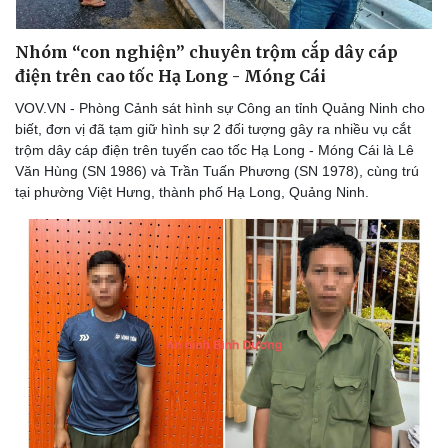
Nhóm “con nghiện” chuyên trộm cắp dây cáp
điện trên cao tốc Hạ Long - Móng Cái
Du lịch
Podcast
VOV.VN - Phòng Cảnh sát hình sự Công an tỉnh Quảng Ninh cho
Tư vấn
Câu chuyện thời sự
biết, đơn vị đã tạm giữ hình sự 2 đối tượng gây ra nhiều vụ cắt
Săn Tour
Đọc truyện đêm khuya
trộm dây cáp điện trên tuyến cao tốc Hạ Long - Móng Cái là Lê
check-in
Cửa sổ tình yêu
Văn Hùng (SN 1986) và Trần Tuấn Phương (SN 1978), cùng trú
Kể chuyện cho bé
tại phường Việt Hưng, thành phố Hạ Long, Quảng Ninh.
Hạt giống tâm hồn