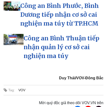
Công an Bình Phước, Bình
Dương tiếp nhận cơ sở cai
nghiện ma túy từ TP.HCM
Công an Bình Thuận tiếp
nhận quản lý cơ sở cai
nghiện ma túy
Duy Thái/VOV-Đông Bắc
Tag:
VOV
Pháp luật
Quân sự - Quốc phòng
Vụ án
Vũ khí
Tin nóng
Việt Nam
Mời quý độc giả theo dõi VOV.VN trên