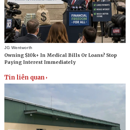
Tin liên quan
Văn hóa
Giải trí
Sân khấu - Điện ảnh
Nghệ sĩ
Văn học
Thời trang
Âm nhạc
Sao Việt
Di sản