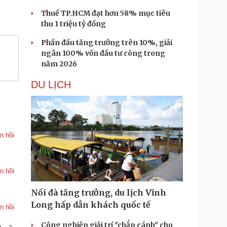
Thuế TP.HCM đạt hơn 58% mục tiêu
thu 1 triệu tỷ đồng
Phấn đấu tăng trưởng trên 10%, giải
ngân 100% vốn đầu tư công trong
năm 2026
DU LỊCH
n hồi
n hồi
Nối đà tăng trưởng, du lịch Vĩnh
Long hấp dẫn khách quốc tế
n hồi
Công nghiệp giải trí "chắp cánh" cho