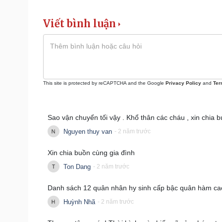
Viết bình luận
This site is protected by reCAPTCHA and the Google
Privacy Policy
and
Ter
Sao vận chuyển tối vậy . Khổ thân các cháu , xin chia 
Nguyen thuy van
- 2 năm trước
Xin chia buồn cùng gia đình
Ton Dang
- 2 năm trước
Danh sách 12 quân nhân hy sinh cấp bậc quân hàm cao
Huỳnh Nhã
- 2 năm trước