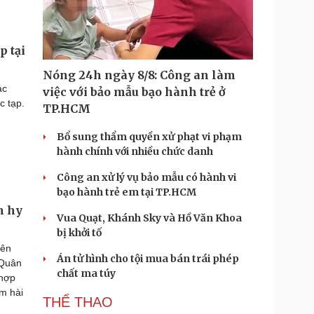
p tại
Nóng 24h ngày 8/8: Công an làm
ác
việc với bảo mẫu bạo hành trẻ ở
c tạp.
TP.HCM
Bổ sung thẩm quyền xử phạt vi phạm
hành chính với nhiều chức danh
Công an xử lý vụ bảo mẫu có hành vi
bạo hành trẻ em tại TP.HCM
m hy
Vua Quạt, Khánh Sky và Hồ Văn Khoa
bị khởi tố
iên
Án tử hình cho tội mua bán trái phép
 Quân
chất ma túy
 hợp
m hài
THỂ THAO