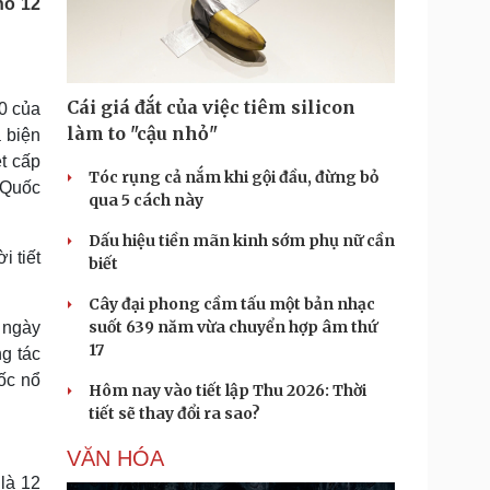
ho 12
Doanh nghiệp 24h
Tin Công nghệ
Doanh nhân
Trải nghiệm
ì cộng đồng
Chuyển đổi số
Cái giá đắt của việc tiêm silicon
0 của
u lịch
Podcast
làm to "cậu nhỏ"
 biện
Tư vấn
Câu chuyện thời sự
t cấp
Săn Tour
Đọc truyện đêm khuya
Tóc rụng cả nắm khi gội đầu, đừng bỏ
 Quốc
heck-in
Cửa sổ tình yêu
qua 5 cách này
Kể chuyện cho bé
Dấu hiệu tiền mãn kinh sớm phụ nữ cần
Hạt giống tâm hồn
i tiết
biết
Cây đại phong cầm tấu một bản nhạc
suốt 639 năm vừa chuyển hợp âm thứ
 ngày
17
ng tác
ốc nổ
Hôm nay vào tiết lập Thu 2026: Thời
tiết sẽ thay đổi ra sao?
VĂN HÓA
 là 12