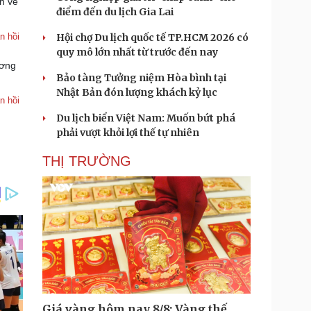
h về
điểm đến du lịch Gia Lai
n hồi
Hội chợ Du lịch quốc tế TP.HCM 2026 có
quy mô lớn nhất từ trước đến nay
ương
Bảo tàng Tưởng niệm Hòa bình tại
Nhật Bản đón lượng khách kỷ lục
n hồi
Du lịch biển Việt Nam: Muốn bứt phá
phải vượt khỏi lợi thế tự nhiên
THỊ TRƯỜNG
Giá vàng hôm nay 8/8: Vàng thế