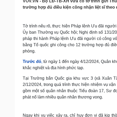
VOV.VN - Bộ LĐ-TB-XH vừa có tờ trình gửi Th
Tin nóng
Việt Nam
trường hợp đủ điều kiện công nhận liệt sĩ the
Tư vấn luật
Phân tích
Tờ trình nêu rõ, thực hiện Pháp lệnh Ưu đãi ng
Sức khỏe
Đời sống
Ủy ban Thường vụ Quốc hội; Nghị định số 131/20
Dinh dưỡng - món ngon
Nhà đẹp
pháp thi hành Pháp lệnh Ưu đãi người có công v
Cây thuốc
Blog
bằng Tổ quốc ghi công cho 12 trường hợp đủ điều
Sản phụ khoa
Tình yêu - Gia đình
phòng.
Nhi khoa
Nam khoa
Trước đó
,
từ ngày 1 đến ngày 4/12/2024, Quân khu 7
Làm đẹp - giảm cân
khắc nghiệt và địa hình phức tạp.
Phòng mạch online
Ăn sạch sống khỏe
Tại Trường bắn Quốc gia khu vực 3 (xã Xuân Tâ
Cải chính
2/12/2024, trong quá trình thực hiện nhiệm vụ vận ch
gồm một số quân nhân thuộc Tiểu đoàn 17, Sư đoà
phát nổ làm nhiều quân nhân thương vong.
Ngay khi vụ việc xảy ra, chỉ huy đơn vị đã kịp th