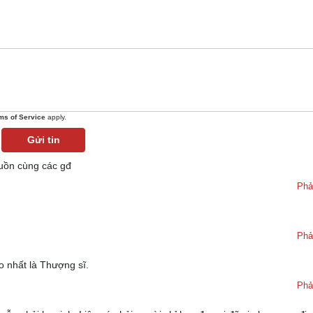
ms of Service
apply.
Gửi tin
buồn cùng các gđ
Phả
Phả
 nhất là Thượng sĩ.
Phả