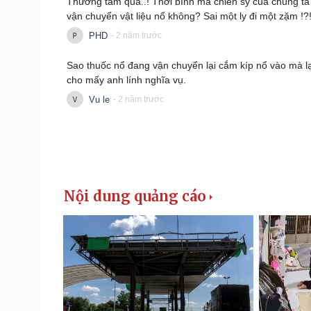
Thương tâm quá..! Thời bình mà chiến sỹ của chúng ta v
vận chuyển vật liệu nổ không? Sai một ly đi một zặm !?
PHD
- 2 năm trước
Sao thuốc nổ đang vận chuyển lại cắm kíp nổ vào mà lại
cho mấy anh lính nghĩa vụ.
Vu le
- 2 năm trước