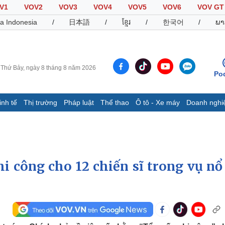
V1
VOV2
VOV3
VOV4
VOV5
VOV6
VOV GT
a Indonesia
/
日本語
/
ខ្មែរ
/
한국어
/
ພາ
Thứ Bảy, ngày 8 tháng 8 năm 2026
Po
inh tế
Thị trường
Pháp luật
Thể thao
Ô tô - Xe máy
Doanh nghi
Thế giới
Multimedia
K
Quan sát
Video
B
Cuộc sống đó đây
Ảnh
K
Hồ sơ
E-Magazine
i công cho 12 chiến sĩ trong vụ nổ 
Infographic
Thể thao
Ô tô - Xe máy
D
Bóng đá
Ô tô
T