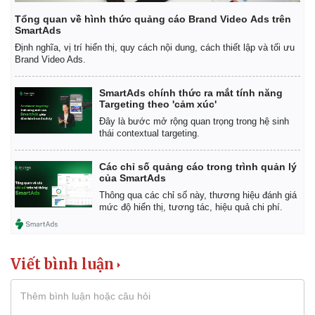
Tổng quan về hình thức quảng cáo Brand Video Ads trên
SmartAds
Định nghĩa, vị trí hiển thị, quy cách nội dung, cách thiết lập và tối ưu
Brand Video Ads.
SmartAds chính thức ra mắt tính năng
Targeting theo 'cảm xúc'
Đây là bước mở rộng quan trọng trong hệ sinh
thái contextual targeting.
Các chỉ số quảng cáo trong trình quản lý
của SmartAds
Kinh tế
Thị trường
Thông qua các chỉ số này, thương hiệu đánh giá
Bất động sản
Giá vàng
mức độ hiển thị, tương tác, hiệu quả chi phí.
Khởi nghiệp
Tiêu dùng
Tỷ giá
Chứng khoán
Viết bình luận
Giá cà phê