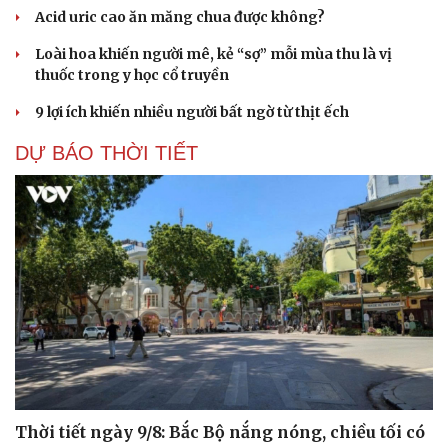
Acid uric cao ăn măng chua được không?
Loài hoa khiến người mê, kẻ “sợ” mỗi mùa thu là vị
thuốc trong y học cổ truyền
9 lợi ích khiến nhiều người bất ngờ từ thịt ếch
DỰ BÁO THỜI TIẾT
Thời tiết ngày 9/8: Bắc Bộ nắng nóng, chiều tối có