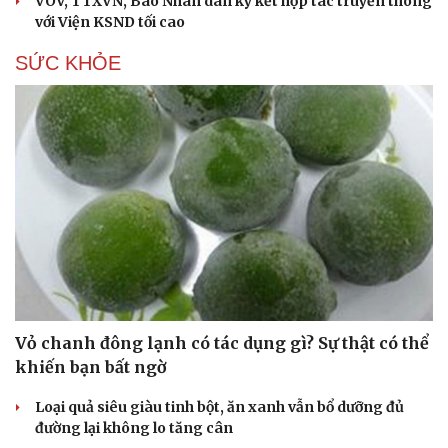
VOV, TTXVN, Báo Nhân dân ký kết hợp tác truyền thông
với Viện KSND tối cao
SỨC KHỎE
Vỏ chanh đông lạnh có tác dụng gì? Sự thật có thể
khiến bạn bất ngờ
Loại quả siêu giàu tinh bột, ăn xanh vẫn bổ dưỡng đủ
đường lại không lo tăng cân