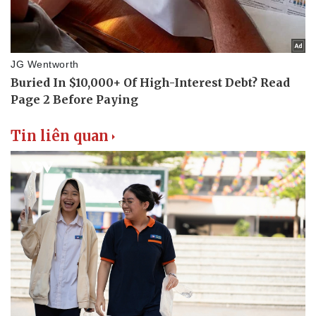
Tin liên quan
Thể thao
Ô tô - Xe máy
Bóng đá
Ô tô
Lịch thi đấu bóng đá
Xe máy
Thế giới thể thao
Tư vấn
eSports
Hậu trường