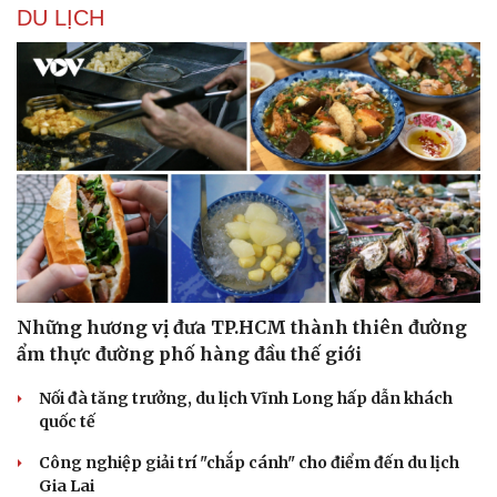
Nhi khoa
DU LỊCH
Nam khoa
Làm đẹp - giảm cân
Phòng mạch online
Ăn sạch sống khỏe
Những hương vị đưa TP.HCM thành thiên đường
ẩm thực đường phố hàng đầu thế giới
Nối đà tăng trưởng, du lịch Vĩnh Long hấp dẫn khách
quốc tế
Công nghiệp giải trí "chắp cánh" cho điểm đến du lịch
Gia Lai