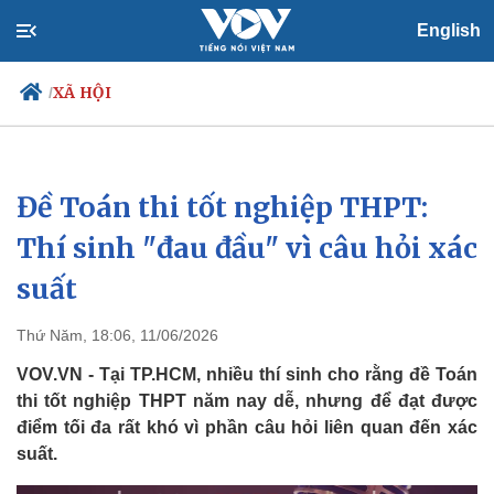
English
XÃ HỘI
/
Đề Toán thi tốt nghiệp THPT:
Chính trị
Xã hội
Đảng
Tin 24h
Thí sinh "đau đầu" vì câu hỏi xác
Tổ chức nhân sự
Dự báo thời tiết
suất
Quốc hội
Giáo dục
Nhận diện sự thật
Dấu ấn VOV
Việc làm
Thứ Năm, 18:06, 11/06/2026
Biển đảo
VOV.VN - Tại TP.HCM, nhiều thí sinh cho rằng đề Toán
thi tốt nghiệp THPT năm nay dễ, nhưng để đạt được
điểm tối đa rất khó vì phần câu hỏi liên quan đến xác
suất.