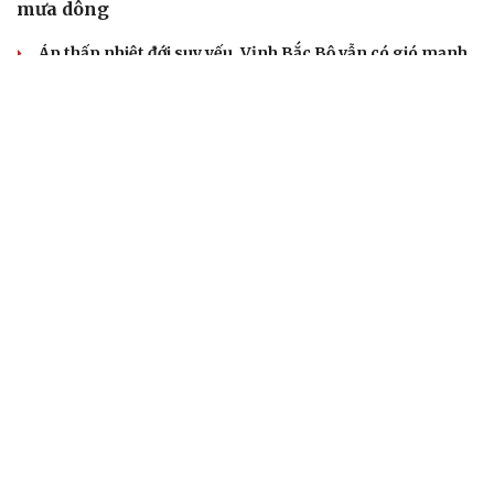
mưa dông
Áp thấp nhiệt đới suy yếu, Vịnh Bắc Bộ vẫn có gió mạnh
Diễn biến mới nhất về áp thấp nhiệt đới trên biển Đông
Áp thấp nhiệt đới trên Biển Đông ít khả năng mạnh lên
thành bão
Thời tiết hôm nay 8/8: Hà Nội nắng 35 độ, Bắc Trung Bộ
có mưa dông cục bộ
TIN 24H