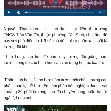
R
-
1:42
L
P
M
o
l
u
a
a
t
e
d
y
e
e
d
m
:
Nguyễn Thành Long, thí sinh dự thi tại điểm thi trường
5
.
THCS Trần Văn Ơn, thuộc phường Tân Định, cho rằng đề
a
2
9
này với phổ điểm từ 1-9 sẽ khá dễ, chỉ có phần xác suất là
%
i
tương đối khó.
n
Theo Long, cấu trúc đề năm nay tương đối giống năm
i
trước, trong đó câu hình học cần vận dụng hệ trục tọa độ.
n
g
“Phần hình học có khó hơn năm trước một chút, nhưng các
T
phần khác lại dễ hơn. Em làm phần trắc nghiệm đúng - sai
i
khoảng 30 phút là xong, sau đó chuyển sang phần trả lời
m
ngắn”, Long nói.
e