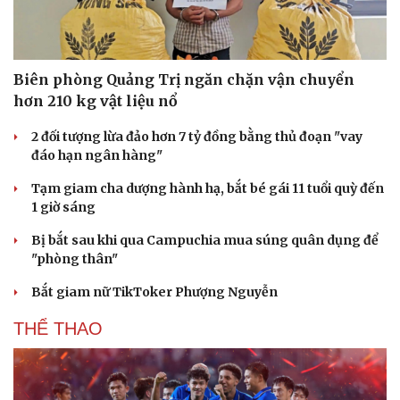
Văn hóa
Giải trí
Sân khấu - Điện ảnh
Nghệ sĩ
Văn học
Thời trang
Âm nhạc
Sao Việt
Biên phòng Quảng Trị ngăn chặn vận chuyển
Di sản
hơn 210 kg vật liệu nổ
2 đối tượng lừa đảo hơn 7 tỷ đồng bằng thủ đoạn "vay
đáo hạn ngân hàng"
Tạm giam cha dượng hành hạ, bắt bé gái 11 tuổi quỳ đến
1 giờ sáng
Bị bắt sau khi qua Campuchia mua súng quân dụng để
"phòng thân"
Bắt giam nữ TikToker Phượng Nguyễn
THỂ THAO