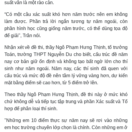
suất vẫn là một rào cản.
“Có một câu xác suất khó hơn năm trước nên em không
làm được. Phần trả lời ngắn tương tự năm ngoái, còn
phần hình học cũng giống năm trước, có thể dùng tọa độ
để giải", Trân nói.
Nhận xét về đề thi, thầy Ngô Phạm Hưng Thịnh, tổ trưởng
Toán, trường THPT Nguyễn Du cho biết, cấu trúc đề năm
nay cơ bản giữ ổn định và không tạo bất ngờ lớn cho thí
sinh như năm ngoái. Năm nay, các thí sinh đã quen với
Thế giới
Multimedia
cấu trúc và mức độ đề nên tâm lý vững vàng hơn, dự kiến
Quan sát
Video
mặt bằng điểm sẽ cao hơn, từ 5 điểm trở lên.
Cuộc sống đó đây
Ảnh
Hồ sơ
E-Magazine
Theo thầy Ngô Phạm Hưng Thịnh, đề thi này ở mức khó
Infographic
chứ không dễ và tiếp tục tập trung và phần Xác suất và Tổ
hợp để phân loại thí sinh.
"Những em 10 điểm thực sự năm nay sẽ rơi vào những
em học trường chuyên lớp chọn là chính. Còn những em ở