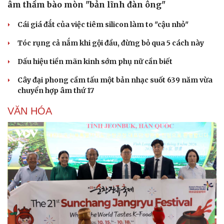
âm thầm bào mòn "bản lĩnh đàn ông"
Cái giá đắt của việc tiêm silicon làm to "cậu nhỏ"
Tóc rụng cả nắm khi gội đầu, đừng bỏ qua 5 cách này
Dấu hiệu tiền mãn kinh sớm phụ nữ cần biết
Cây đại phong cầm tấu một bản nhạc suốt 639 năm vừa
chuyển hợp âm thứ 17
VĂN HÓA