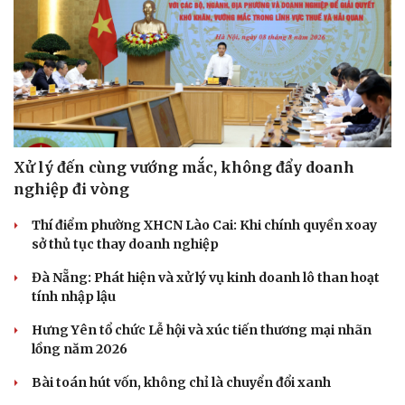
Xử lý đến cùng vướng mắc, không đẩy doanh
nghiệp đi vòng
Thí điểm phường XHCN Lào Cai: Khi chính quyền xoay
sở thủ tục thay doanh nghiệp
Đà Nẵng: Phát hiện và xử lý vụ kinh doanh lô than hoạt
tính nhập lậu
Sức khỏe
Đời sống
Hưng Yên tổ chức Lễ hội và xúc tiến thương mại nhãn
lồng năm 2026
Dinh dưỡng - món ngon
Nhà đẹp
Cây thuốc
Blog
Bài toán hút vốn, không chỉ là chuyển đổi xanh
Sản phụ khoa
Tình yêu - Gia đình