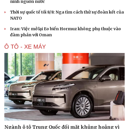
ninh nguồn nước
Du lịch
Podcast
Thời sự quốc tế tối 8/8: Nga tìm cách thử sự đoàn kết của
Tư vấn
Câu chuyện thời sự
NATO
Săn Tour
Đọc truyện đêm khuya
Iran: Việc mở lại Eo biển Hormuz không phụ thuộc vào
check-in
Cửa sổ tình yêu
đàm phán với Oman
Kể chuyện cho bé
Hạt giống tâm hồn
Ô TÔ - XE MÁY
Ngành ô tô Trung Quốc đối mặt khủng hoảng vì