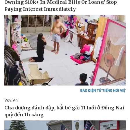
Pháp luật
Quân sự - Quốc phòng
Vụ án
Vũ khí
Tin nóng
Việt Nam
Tư vấn luật
Phân tích