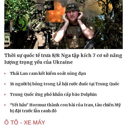
Hạt giống tâm hồn
Thời sự quốc tế trưa 8/8: Nga tập kích 7 cơ sở năng
lượng trọng yếu của Ukraine
Thái Lan cam kết kiểm soát súng đạn
16 người bị bỏng trong Lễ hội rước đuốc tại Trung Quốc
Trung Quốc ứng phó khẩn cấp bão Dolphin
“Yết hầu” Hormuz thành con bài của Iran, tàu chiến Mỹ
bị đặt trước lằn ranh đỏ
Ô TÔ - XE MÁY