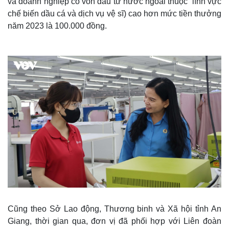
và doanh nghiệp có vốn đầu tư nước ngoài thuộc lĩnh vực
chế biến dầu cá và dịch vụ vệ sĩ) cao hơn mức tiền thưởng
năm 2023 là 100.000 đồng.
Thế giới
Multimedia
Quan sát
Video
Cuộc sống đó đây
Ảnh
Hồ sơ
E-Magazine
Infographic
Cũng theo Sở Lao động, Thương binh và Xã hội tỉnh An
Giang, thời gian qua, đơn vị đã phối hợp với Liên đoàn