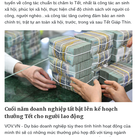
tuyến về công tác chuẩn bị chăm lo Tết, nhất là công tác an sinh
Thể thao
Ô tô - Xe máy
xã hội, phúc lợi xã hội, thực hiện chế độ chính sách với người có
Bóng đá
Ô tô
công, người nghèo...và công tác tăng cường đảm bảo an ninh
Lịch thi đấu bóng đá
Xe máy
chính trị, trật tự an toàn xã hội, trước, trong và sau Tết Giáp Thìn.
Thế giới thể thao
Tư vấn
eSports
Hậu trường
Cuối năm doanh nghiệp tất bật lên kế hoạch
thưởng Tết cho người lao động
VOV.VN - Dự báo doanh nghiệp tùy theo tình hình hoạt động của
mình thì sẽ có những mức thưởng phù hợp đối với từng ngành