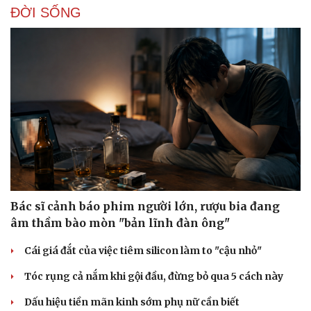
ĐỜI SỐNG
Bác sĩ cảnh báo phim người lớn, rượu bia đang
âm thầm bào mòn "bản lĩnh đàn ông"
Cái giá đắt của việc tiêm silicon làm to "cậu nhỏ"
Tóc rụng cả nắm khi gội đầu, đừng bỏ qua 5 cách này
Dấu hiệu tiền mãn kinh sớm phụ nữ cần biết