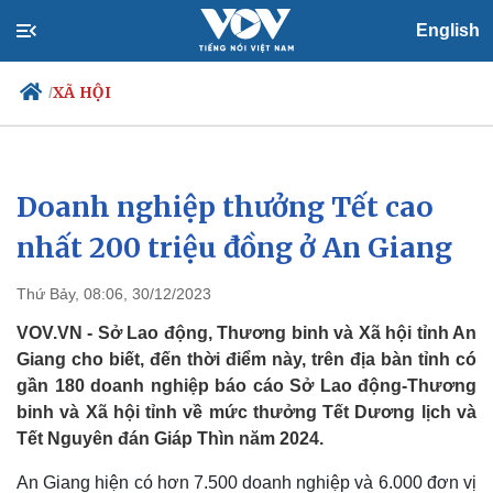
English
XÃ HỘI
/
Doanh nghiệp thưởng Tết cao
Chính trị
Xã hội
Đảng
Tin 24h
nhất 200 triệu đồng ở An Giang
Tổ chức nhân sự
Dự báo thời tiết
Quốc hội
Giáo dục
Thứ Bảy, 08:06, 30/12/2023
Nhận diện sự thật
Dấu ấn VOV
Việc làm
VOV.VN - Sở Lao động, Thương binh và Xã hội tỉnh An
Biển đảo
Giang cho biết, đến thời điểm này, trên địa bàn tỉnh có
gần 180 doanh nghiệp báo cáo Sở Lao động-Thương
binh và Xã hội tỉnh về mức thưởng Tết Dương lịch và
Tết Nguyên đán Giáp Thìn năm 2024.
An Giang hiện có hơn 7.500 doanh nghiệp và 6.000 đơn vị