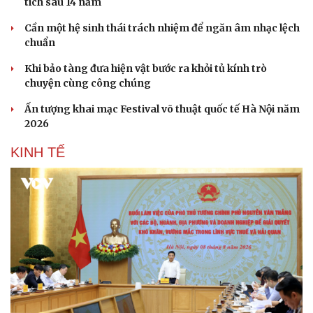
tích sau 14 năm
Cần một hệ sinh thái trách nhiệm để ngăn âm nhạc lệch
chuẩn
Khi bảo tàng đưa hiện vật bước ra khỏi tủ kính trò
chuyện cùng công chúng
Sức khỏe
Đời sống
Ấn tượng khai mạc Festival võ thuật quốc tế Hà Nội năm
2026
Dinh dưỡng - món ngon
Nhà đẹp
Cây thuốc
Blog
KINH TẾ
Sản phụ khoa
Tình yêu - Gia đình
Nhi khoa
Nam khoa
Làm đẹp - giảm cân
Phòng mạch online
Ăn sạch sống khỏe