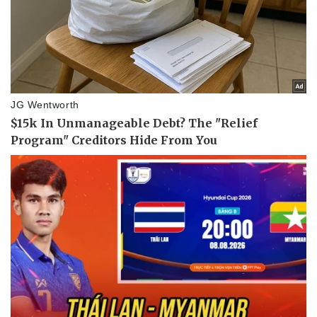
Vụ án
Vũ khí
Tin nóng
Việt Nam
Tư vấn luật
Phân tích