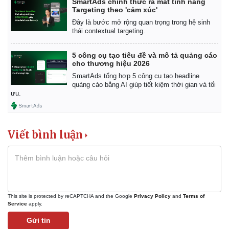
SmartAds chính thức ra mắt tính năng
Targeting theo 'cảm xúc'
Đây là bước mở rộng quan trọng trong hệ sinh
thái contextual targeting.
5 công cụ tạo tiêu đề và mô tả quảng cáo
cho thương hiệu 2026
SmartAds tổng hợp 5 công cụ tạo headline
quảng cáo bằng AI giúp tiết kiệm thời gian và tối
ưu.
Viết bình luận
Kinh tế
Thị trường
Bất động sản
Giá vàng
This site is protected by reCAPTCHA and the Google
Privacy Policy
and
Terms of
Khởi nghiệp
Tiêu dùng
Service
apply.
Tỷ giá
Gửi tin
Chứng khoán