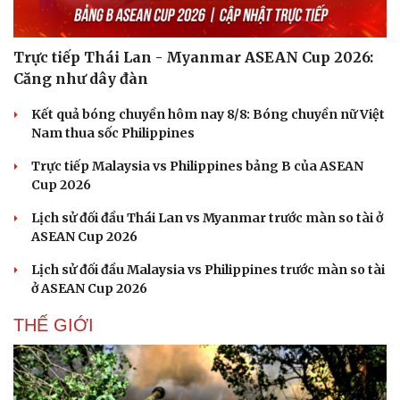
Trực tiếp Thái Lan - Myanmar ASEAN Cup 2026:
Căng như dây đàn
Kết quả bóng chuyền hôm nay 8/8: Bóng chuyền nữ Việt
Nam thua sốc Philippines
Trực tiếp Malaysia vs Philippines bảng B của ASEAN
Cup 2026
Lịch sử đối đầu Thái Lan vs Myanmar trước màn so tài ở
ASEAN Cup 2026
Lịch sử đối đầu Malaysia vs Philippines trước màn so tài
ở ASEAN Cup 2026
Du lịch
Podcast
THẾ GIỚI
Tư vấn
Câu chuyện thời sự
Săn Tour
Đọc truyện đêm khuya
check-in
Cửa sổ tình yêu
Kể chuyện cho bé