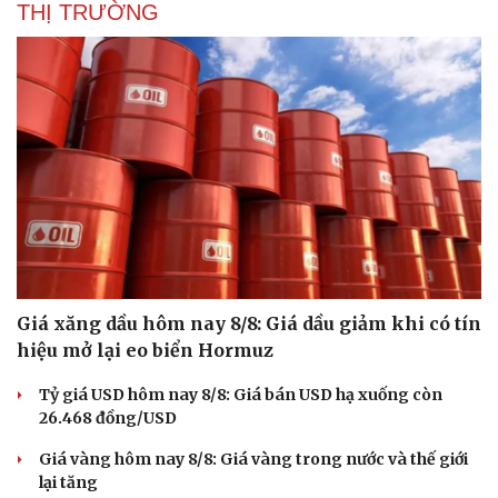
THỊ TRƯỜNG
Giá xăng dầu hôm nay 8/8: Giá dầu giảm khi có tín
Văn hóa
Giải trí
hiệu mở lại eo biển Hormuz
Sân khấu - Điện ảnh
Nghệ sĩ
Văn học
Thời trang
Tỷ giá USD hôm nay 8/8: Giá bán USD hạ xuống còn
Âm nhạc
Sao Việt
26.468 đồng/USD
Di sản
Giá vàng hôm nay 8/8: Giá vàng trong nước và thế giới
lại tăng