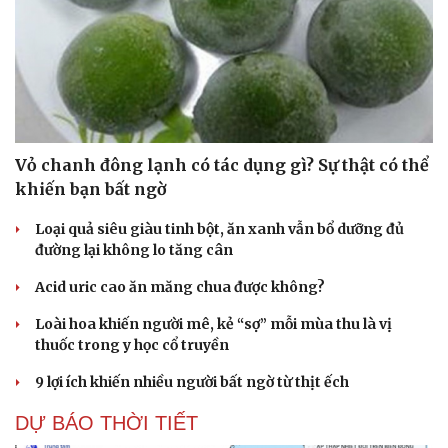
Vỏ chanh đông lạnh có tác dụng gì? Sự thật có thể
khiến bạn bất ngờ
Loại quả siêu giàu tinh bột, ăn xanh vẫn bổ dưỡng đủ
đường lại không lo tăng cân
Acid uric cao ăn măng chua được không?
Loài hoa khiến người mê, kẻ “sợ” mỗi mùa thu là vị
thuốc trong y học cổ truyền
9 lợi ích khiến nhiều người bất ngờ từ thịt ếch
DỰ BÁO THỜI TIẾT