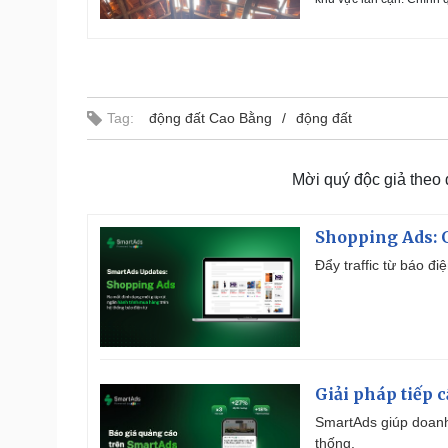
Tag:
động đất Cao Bằng
động đất
Mời quý độc giả theo
Shopping Ads: G
Đẩy traffic từ báo đ
Giải pháp tiếp 
SmartAds giúp doanh
thống.