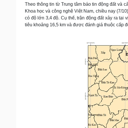
Tin nóng
Việt Nam
Theo thông tin từ Trung tâm báo tin động đất và 
Tư vấn luật
Phân tích
Khoa học và công nghệ Việt Nam, chiều nay (7/10),
có độ lớn 3,4 độ. Cụ thể, trận động đất xảy ra tại 
tiêu khoảng 16,5 km và được đánh giá thuộc cấp độ 
Sức khỏe
Đời sống
Dinh dưỡng - món ngon
Nhà đẹp
Cây thuốc
Blog
Sản phụ khoa
Tình yêu - Gia đình
Nhi khoa
Nam khoa
Làm đẹp - giảm cân
Phòng mạch online
Ăn sạch sống khỏe
Cải chính