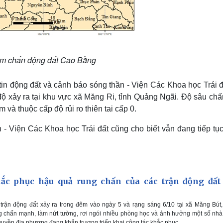
âm chấn động đất Cao Bằng
in động đất và cảnh báo sóng thần - Viện Các Khoa học Trái đ
 độ xảy ra tại khu vực xã Măng Ri, tỉnh Quảng Ngãi. Độ sâu chấ
và thuộc cấp độ rủi ro thiên tai cấp 0.
 - Viện Các Khoa học Trái đất cũng cho biết vẫn đang tiếp tục
c phục hậu quả rung chấn của các trận động đất 
 trận động đất xảy ra trong đêm vào ngày 5 và rạng sáng 6/10 tại xã Măng Bút,
 chấn mạnh, làm nứt tường, rơi ngói nhiều phòng học và ảnh hưởng một số nh
quyền địa phương đang khẩn trương triển khai công tác khắc phục.