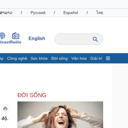
ສາລາວ
/
Русский
/
Español
/
ไทย
English
dcast
Radio
ệp
Công nghệ
Sức khỏe
Đời sống
Văn hóa
Giải trí
inh tế
Thị trường
ất động sản
Giá vàng
hởi nghiệp
Tiêu dùng
Tỷ giá
ĐỜI SỐNG
Chứng khoán
Giá cà phê
oanh nghiệp
Công nghệ
 độ.
hông tin doanh nghiệp
Sành điệu