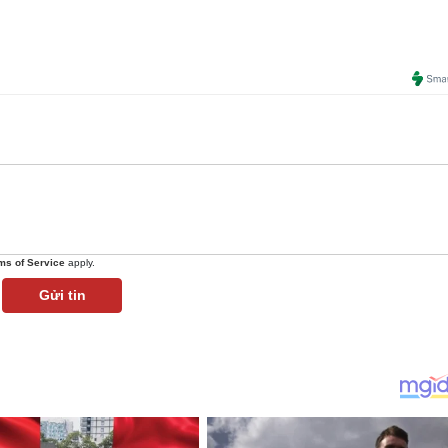
ms of Service
apply.
Gửi tin