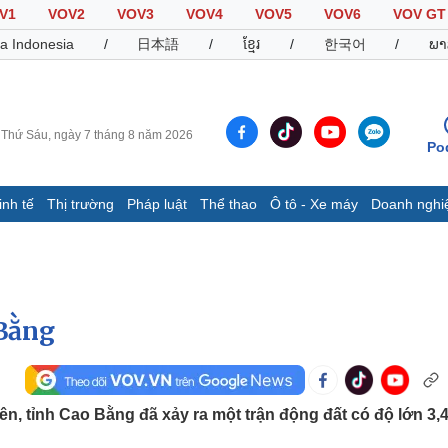
V1
VOV2
VOV3
VOV4
VOV5
VOV6
VOV GT
a Indonesia
/
日本語
/
ខ្មែរ
/
한국어
/
ພາ
Thứ Sáu, ngày 7 tháng 8 năm 2026
Po
inh tế
Thị trường
Pháp luật
Thể thao
Ô tô - Xe máy
Doanh nghi
Thế giới
Multimedia
K
Quan sát
Video
B
Cuộc sống đó đây
Ảnh
K
Hồ sơ
E-Magazine
 Bằng
Infographic
Thể thao
Ô tô - Xe máy
D
ên, tỉnh Cao Bằng đã xảy ra một trận động đất có độ lớn 3,4
Bóng đá
Ô tô
T