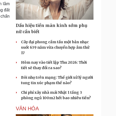
Doanh nghiệp 24h
Tin Công nghệ
n lâm
Doanh nhân
Trải nghiệm
ng đất
ì cộng đồng
Chuyển đổi số
u chấn
Dấu hiệu tiền mãn kinh sớm phụ
u lịch
Podcast
nữ cần biết
Tư vấn
Câu chuyện thời sự
Săn Tour
Đọc truyện đêm khuya
Cây đại phong cầm tấu một bản nhạc
heck-in
Cửa sổ tình yêu
suốt 639 năm vừa chuyển hợp âm thứ
Kể chuyện cho bé
17
Hạt giống tâm hồn
Hôm nay vào tiết lập Thu 2026: Thời
tiết sẽ thay đổi ra sao?
Bôi nhọ trên mạng: Thế giới xử lý người
tung tin xúc phạm thế nào?
Chi phí xây nhà mái Nhật 1 tầng 3
phòng ngủ 100m2 hết bao nhiêu tiền?
VĂN HÓA