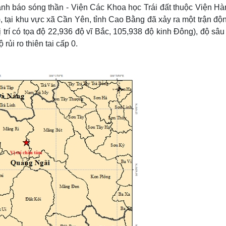
Lịch thi đấu bóng đá
Xe máy
cảnh báo sóng thần - Viện Các Khoa học Trái đất thuộc Viện Hà
Thế giới thể thao
Tư vấn
 tại khu vực xã Cần Yên, tỉnh Cao Bằng đã xảy ra một trận độ
eSports
V
vị trí có tọa độ 22,936 độ vĩ Bắc, 105,938 độ kinh Đông), độ sâ
Hậu trường
rủi ro thiên tai cấp 0.
Văn hóa
Giải trí
D
Sân khấu - Điện ảnh
Nghệ sĩ
Văn học
Thời trang
Âm nhạc
Sao Việt
c
Di sản