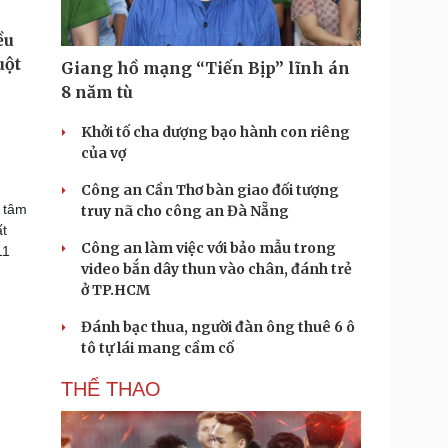
Giang hồ mạng “Tiến Bịp” lĩnh án
8 năm tù
Khởi tố cha dượng bạo hành con riêng
của vợ
Công an Cần Thơ bàn giao đối tượng
g tâm
truy nã cho công an Đà Nẵng
ất
Công an làm việc với bảo mẫu trong
11
video bắn dây thun vào chân, đánh trẻ
ở TP.HCM
Đánh bạc thua, người đàn ông thuê 6 ô
tô tự lái mang cầm cố
THỂ THAO