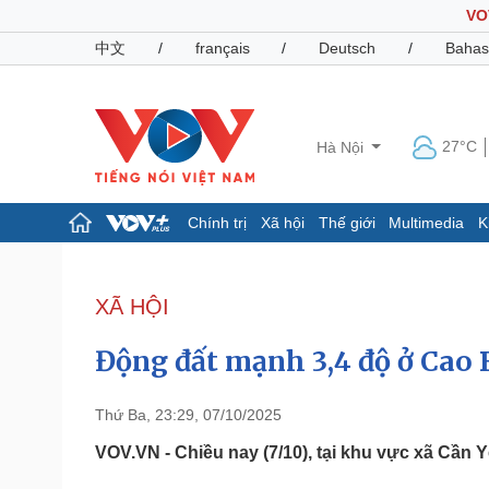
VO
中文
/
français
/
Deutsch
/
Bahas
27°C
Hà Nội
Chính trị
Xã hội
Thế giới
Multimedia
K
Chính trị
Xã hội
Đảng
Tin 24h
XÃ HỘI
Tổ chức nhân sự
Dự báo thời tiết
Quốc hội
Giáo dục
Động đất mạnh 3,4 độ ở Cao
Nhận diện sự thật
Dấu ấn VOV
Việc làm
Biển đảo
Thứ Ba, 23:29, 07/10/2025
Pháp luật
Quân sự - Quốc phòng
VOV.VN - Chiều nay (7/10), tại khu vực xã Cần Y
Vụ án
Vũ khí